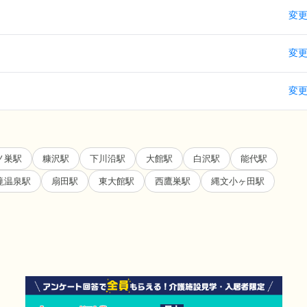
変
変
変
ノ巣駅
糠沢駅
下川沿駅
大館駅
白沢駅
能代駅
滝温泉駅
扇田駅
東大館駅
西鷹巣駅
縄文小ヶ田駅