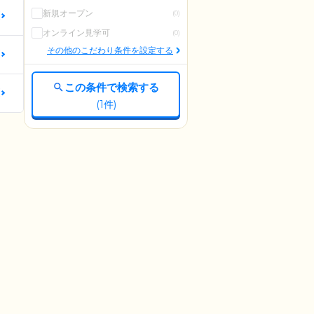
新規オープン
(0)
更
オンライン見学可
(0)
その他のこだわり条件を設定する
更
この条件で検索する
更
(
1
件)