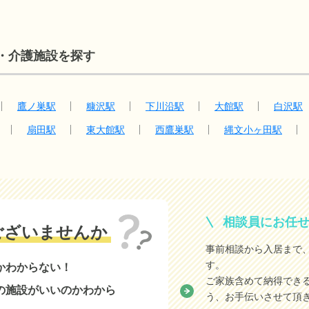
・介護施設を探す
鷹ノ巣駅
糠沢駅
下川沿駅
大館駅
白沢駅
扇田駅
東大館駅
西鷹巣駅
縄文小ヶ田駅
相談員にお任
ございませんか
事前相談から入居まで
す。
かわからない！
ご家族含めて納得でき
の施設がいいのかわから
う、お手伝いさせて頂