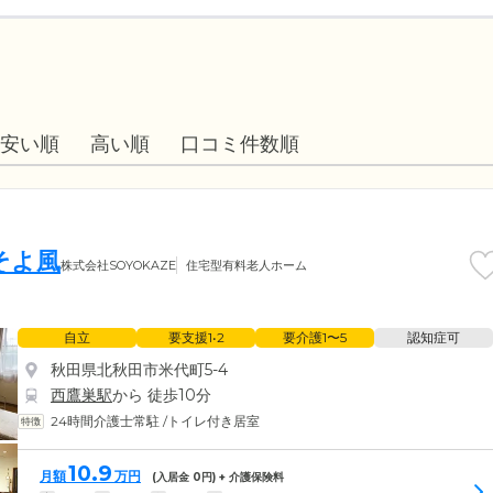
安い順
高い順
口コミ件数順
そよ風
株式会社SOYOKAZE
住宅型有料老人ホーム
自立
要支援1•2
要介護1〜5
認知症可
秋田県北秋田市米代町5-4
西鷹巣駅
から 徒歩10分
24時間介護士常駐
/
トイレ付き居室
10.9
月額
万円
(入居金
0
円) + 介護保険料