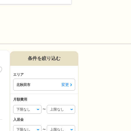
条件を絞り込む
エリア
変更
北秋田市
月額費用
〜
入居金
〜