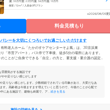
家
3.5
万円
管
2.3
万円
食
3.6
万円
他
1.5
万円
2
個室 / 12m
/ 入居金0円プラン
※2026/08/05
る
料金見積もり
イバシーを大切にくつろいでお過ごしいただけます
有料老人ホーム「たかのすケアセンターそよ風」は、JR京浜東
乗り「市営アパート」バス停で下車後、徒歩5分の場所にあります。
りのことがご自身でできる「自立」の方と、要支援・要介護の認定
与や胃ろう、透析、ストーマなど医療的な処置が日常的に必要な方
もご相談に応じます。67室あるお部屋は全室個室で、介護ベッ
な雰囲気がする施設です
がついております。プライベートな時間を大切に、ゆったりくつろ
がやや足りない感じがします
や足りない感じがします。少数精鋭でされている印象があり、大変だなあ
ます。高齢者は今後ますます増えていくと思うので、今後のことが心配で
中にある施設で、建物も綺麗で、ア...
続きを見る
施設の詳細を見る