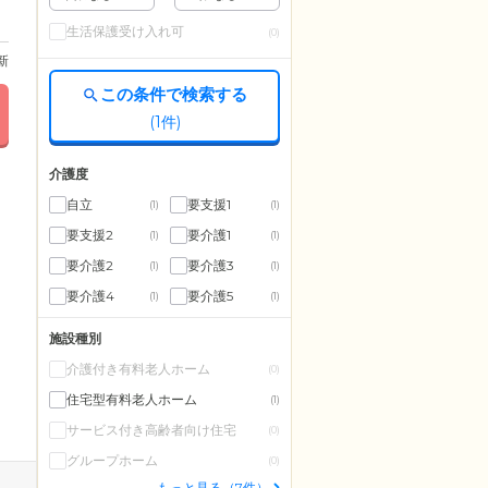
生活保護受け入れ可
(0)
更新
この条件で検索する
(
1
件)
介護度
自立
要支援1
(1)
(1)
要支援2
要介護1
(1)
(1)
要介護2
要介護3
(1)
(1)
要介護4
要介護5
(1)
(1)
施設種別
介護付き有料老人ホーム
(0)
住宅型有料老人ホーム
(1)
サービス付き高齢者向け住宅
(0)
グループホーム
(0)
もっと見る（7件）