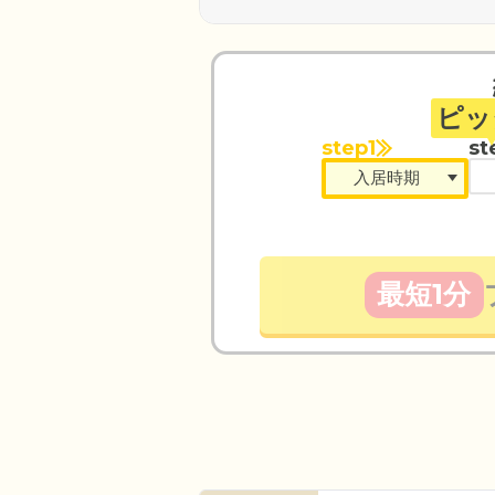
ピッ
step1
st
最短1分