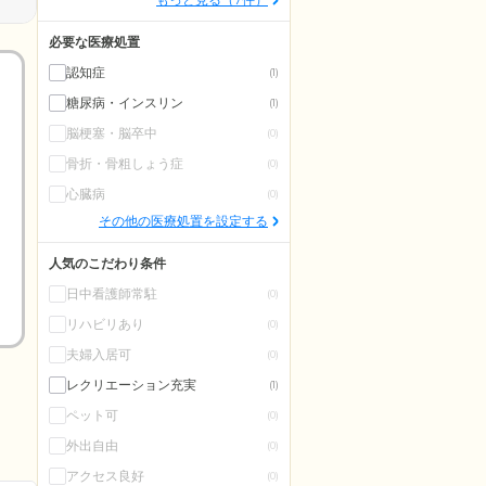
必要な医療処置
認知症
(1)
糖尿病・インスリン
(1)
脳梗塞・脳卒中
(0)
骨折・骨粗しょう症
(0)
心臓病
(0)
その他の医療処置を設定する
人気のこだわり条件
日中看護師常駐
(0)
リハビリあり
(0)
夫婦入居可
(0)
レクリエーション充実
(1)
ペット可
(0)
外出自由
(0)
アクセス良好
(0)