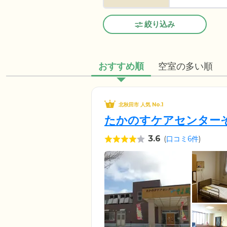
絞り込み
おすすめ順
空室の多い順
北秋田市 人気 No.1
たかのすケアセンター
3.6
(
口コミ6件
)