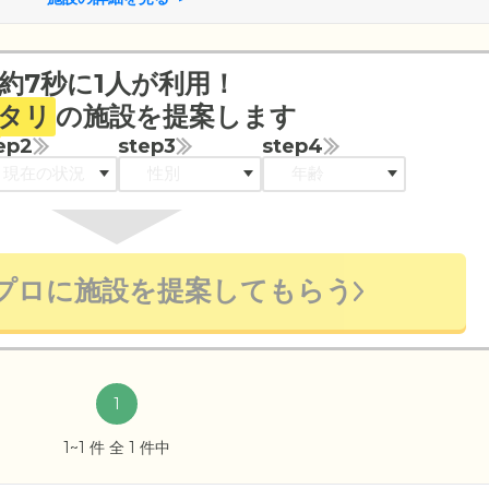
約7秒に1人が利用！
タリ
の施設を提案します
ep2
step3
step4
プロに施設を提案してもらう
1
1~1 件 全 1 件中