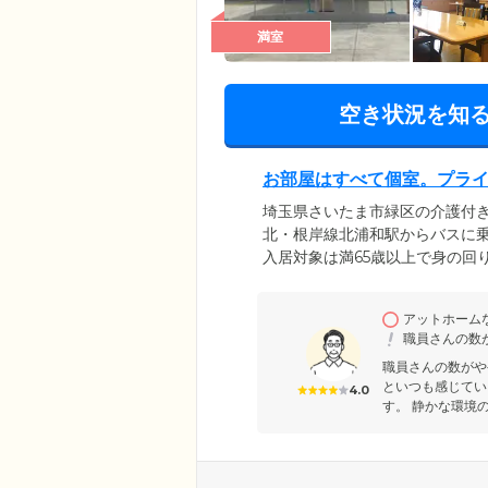
満室
空き状況を知
お部屋はすべて個室。プラ
埼玉県さいたま市緑区の介護付き
北・根岸線北浦和駅からバスに
入居対象は満65歳以上で身の回
を受けている方。インスリン投
や、認知症の方のご入居について
アットホーム
ド、トイレ、洗面台、エアコン
職員さんの数
いでお過ごしください。
職員さんの数がや
といつも感じてい
4.0
す。 静かな環境の