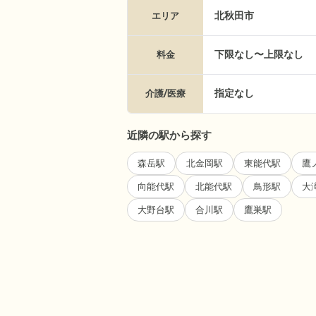
北秋田市
エリア
下限なし〜上限なし
料金
指定なし
介護/医療
近隣の駅から探す
森岳駅
北金岡駅
東能代駅
鷹
向能代駅
北能代駅
鳥形駅
大
大野台駅
合川駅
鷹巣駅