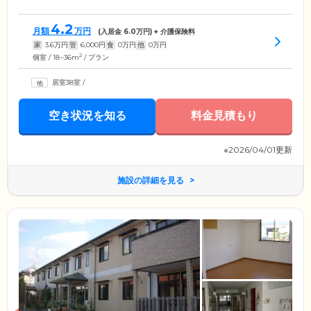
4.2
月額
万円
(入居金
6.0
万円) + 介護保険料
家
3.6
万円
管
6,000
円
食
0
万円
他
0
万円
2
個室 / 18~36m
/ プラン
居室38室
/
空き状況を知る
料金見積もり
※2026/04/01更新
施設の詳細を見る