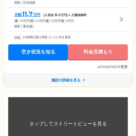
個室 / 生活保護
11.7
月額
万円
(入居金
15.0
万円) + 介護保険料
家
3.0
万円
管
5.4
万円
食
3.3
万円
他
0
万円
個室 / 要支援2
24時間介護士常駐
/
トイレ付き居室
空き状況を知る
料金見積もり
※2026/06/03更新
施設の詳細を見る