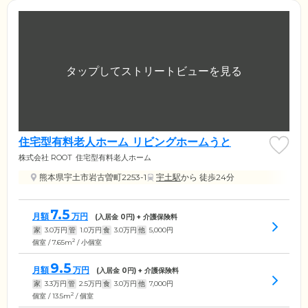
住宅型有料老人ホーム リビングホームうと
株式会社 ROOT
住宅型有料老人ホーム
熊本県宇土市岩古曽町2253-1
宇土駅
から 徒歩24分
7.5
月額
万円
(入居金
0
円) + 介護保険料
家
3.0
万円
管
1.0
万円
食
3.0
万円
他
5,000
円
2
個室 / 7.65m
/ 小個室
9.5
月額
万円
(入居金
0
円) + 介護保険料
家
3.3
万円
管
2.5
万円
食
3.0
万円
他
7,000
円
2
個室 / 13.5m
/ 個室