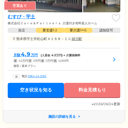
空室あり
むすび・宇土
株式会社Ｃａｒｅ＆Ｐａｒｔｎｅｒｓ
介護付き有料老人ホーム
自立
要支援1•2
要介護1〜5
認知症可
熊本県宇土市松山町４１６８－１
緑川駅
4.9
月額
万円
(入居金
4.5
万円) + 介護保険料
家
4.5
万円
管
0
万円
食
0
万円
他
4,000
円
個室 / 基本プラン
電話
0964-24-5055
空き状況を知る
料金見積もり
※2026/06/24更新
施設の詳細を見る