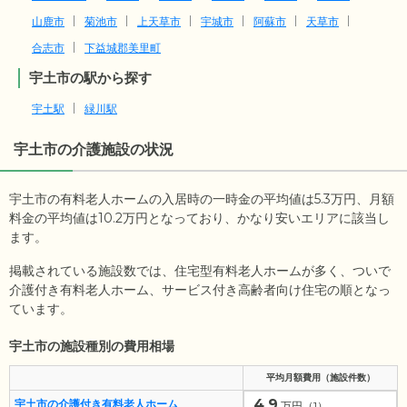
山鹿市
菊池市
上天草市
宇城市
阿蘇市
天草市
合志市
下益城郡美里町
宇土市の駅から探す
宇土駅
緑川駅
宇土市
の介護施設の状況
宇土市の有料老人ホームの入居時の一時金の平均値は
5.3
万円、月額
料金の平均値は
10.2
万円となっており、かなり安いエリアに該当し
ます。
掲載されている施設数では、住宅型有料老人ホームが多く、ついで
介護付き有料老人ホーム、サービス付き高齢者向け住宅の順となっ
ています。
宇土市の施設種別の費用相場
平均月額費用（施設件数）
4.9
宇土市の介護付き有料老人ホーム
万円（1）