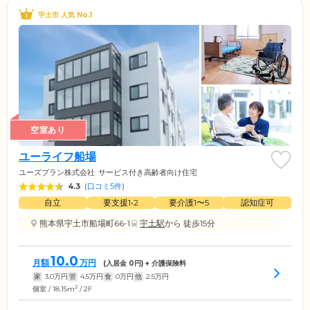
宇土市 人気 No.1
空室あり
ユーライフ船場
ユーズプラン株式会社
サービス付き高齢者向け住宅
4.3
(
口コミ5件
)
自立
要支援1•2
要介護1〜5
認知症可
熊本県宇土市船場町66-1
宇土駅
から 徒歩15分
10.0
月額
万円
(入居金
0
円) + 介護保険料
家
3.0
万円
管
4.5
万円
食
0
万円
他
2.5
万円
2
個室 / 18.15m
/ 2F