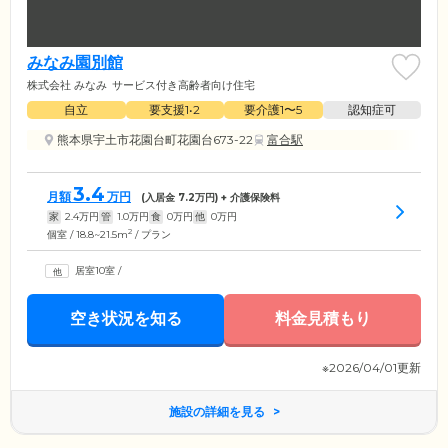
みなみ園別館
株式会社 みなみ
サービス付き高齢者向け住宅
自立
要支援1•2
要介護1〜5
認知症可
熊本県宇土市花園台町花園台673-22
富合駅
3.4
月額
万円
(入居金
7.2
万円) + 介護保険料
家
2.4
万円
管
1.0
万円
食
0
万円
他
0
万円
2
個室 / 18.8~21.5m
/ プラン
居室10室
/
空き状況を知る
料金見積もり
※2026/04/01更新
施設の詳細を見る