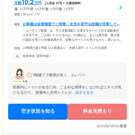
10.2
月額
万円
(入居金
0
円) + 介護保険料
家
3.2
万円
管
4.5
万円
食
0
万円
他
2.5
万円
2
個室 / 18.15m
/ 3F
お部屋は全室個室でご用意。生活を見守る設備が充実してい
ます
「ユーライフ船場」は、宇土市船場町に位置するサービス付き高齢者向
け住宅です。ご入居いただけるのは、60歳以上、または要支援・要介護
の認定を受けた60歳未満の方。必要なサービスを受けながら、思いおも
いに生活を送っていただけます。ご入居のみなさまがお住まいになる居
24時間介護士常駐
/
2人部屋あり・夫婦入居可
/
トイレ付き居室
室は、全室個室でご用意いたしました。プライバシーの保たれた空間
で、おひとりの時間を大切にお過ごしください。さらに、各居室にはテ
定員38名
/
居室38室
/
レビ電話型のナースコールを備え付けているほか、一部居室には生体セ
ンサーを設置。ご入居者様のご体調に異常を検知した際は、すぐさま職
員へ通報されるようになっています。
5階建てで眺望が良く、エレベー...
4.8
部屋内にトイレがあるため、こまめな清掃をしなければニオイが気
になるので、 部屋外に共同トイレが...
続きを見る
空き状況を知る
料金見積もり
※2026/03/24更新