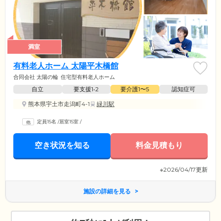
満室
有料老人ホーム 太陽平木橋館
合同会社 太陽の輪
住宅型有料老人ホーム
自立
要支援1•2
要介護1〜5
認知症可
熊本県宇土市走潟町4-1
緑川駅
定員15名
/
居室15室
/
空き状況を知る
料金見積もり
※2026/04/17更新
施設の詳細を見る