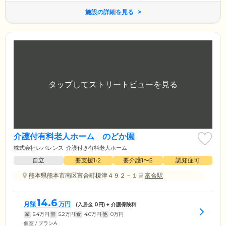
施設の詳細を見る
介護付有料老人ホーム のどか園
株式会社レバレンス
介護付き有料老人ホーム
自立
要支援1•2
要介護1〜5
認知症可
熊本県熊本市南区富合町榎津４９２－１
富合駅
14.6
月額
万円
(入居金
0
円) + 介護保険料
家
5.4
万円
管
5.2
万円
食
4.0
万円
他
0
万円
個室 / プランA