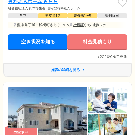
有料老人ホーム きらら
社会福祉法人 熊本厚生会
住宅型有料老人ホーム
自立
要支援1•2
要介護1〜5
認知症可
熊本県宇城市松橋町きらら1-9-3
松橋駅
から 徒歩12分
空き状況を知る
料金見積もり
※2026/04/21更新
施設の詳細を見る
空室あり