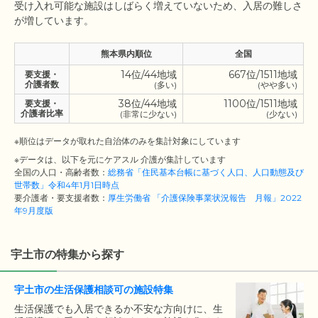
受け入れ可能な施設はしばらく増えていないため、入居の難しさ
熊本県内順位
全国
14位/44地域
667位/1511地域
要支援・
介護者数
(多い)
(やや多い)
38位/44地域
1100位/1511地域
要支援・
介護者比率
(非常に少ない)
(少ない)
※順位はデータが取れた自治体のみを集計対象にしています
※データは、以下を元にケアスル 介護が集計しています
全国の人口・高齢者数：
総務省「住民基本台帳に基づく人口、人口動態及び
世帯数」令和4年1月1日時点
要介護者・要支援者数：
厚生労働省 「介護保険事業状況報告 月報」2022
年9月度版
宇土市の特集から探す
宇土市の生活保護相談可の施設特集
生活保護でも入居できるか不安な方向けに、生