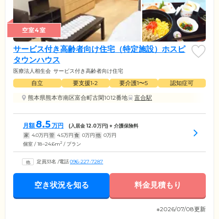
空室4室
サービス付き高齢者向け住宅（特定施設）ホスピ
タウンハウス
医療法人相生会
サービス付き高齢者向け住宅
自立
要支援1•2
要介護1〜5
認知症可
熊本県熊本市南区富合町古閑1012番地
富合駅
8.5
月額
万円
(入居金
12.0
万円) + 介護保険料
家
4.0
万円
管
4.5
万円
食
0
万円
他
0
万円
2
個室 / 18~24.6m
/ プラン
定員33名
/
電話
096-227-7287
空き状況を知る
料金見積もり
※2026/07/08更新