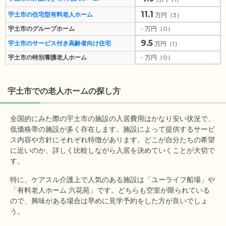
11.1
宇土市の住宅型有料老人ホーム
万円（3）
宇土市のグループホーム
- 万円（0）
9.5
宇土市のサービス付き高齢者向け住宅
万円（1）
宇土市の特別養護老人ホーム
- 万円（0）
宇土市
での老人ホームの探し方
全国的にみた際の宇土市の施設の入居費用はかなり安い状況で、
低価格帯の施設が多く存在します。施設によって提供するサービ
ス内容や方針にそれぞれ特徴があります。どこが自分たちの希望
に近いのか、詳しく比較しながら入居を決めていくことが大切で
す。
特に、ケアスル介護上で人気のある施設は「ユーライフ船場」や
「有料老人ホーム 六花苑」です。どちらも空室が限られている
ので、興味がある場合は早めに見学予約をした方が良いでしょ
う。