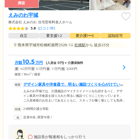
満室
えみのわ宇城
株式会社 えみのわ
住宅型有料老人ホーム
3.8
(
口コミ1件
)
自立
要支援1•2
要介護1〜5
認知症可
熊本県宇城市松橋町曲野2528-1
松橋駅
から 徒歩23分
10.5
月額
万円
(入居金
0
円) + 介護保険料
家
4.0
万円
管
5.1
万円
食
1.1
万円
他
3,000
円
2
個室 / 18m
/ 個室
デザイン家具や洋食器で、明るい施設づくりを心がけていま
す
えみのわ宇城では、介護施設のマイナスイメージを払拭するべく、デザ
イン家具や洋食器を採り入れた明るい施設づくりにこだわっています。
ご入居者様のお住まいであるとともに、スタッフが働く場としても気持
ちのいい清潔な環境となるよう、固定観念にとらわれない「新しい介護
24時間介護士常駐
施設の形」を生み出すことに努めています。介護スタッフは24時間体制
で365日常駐。高いスキルとおもてなしの心を持ってご入居者様に接し、
定員16名
/
居室16室
/
お一人おひとりを尊重したケアをご提供いたします。また、医療機関と
も連携し、日頃の健康管理はもちろんのこと、緊急時にも迅速で適切な
対応ができるよう体制を整えています。
施設長が報連相をしっかり行う