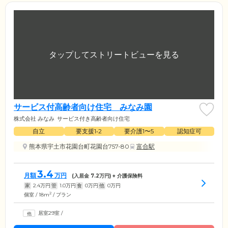
サービス付高齢者向け住宅 みなみ園
株式会社 みなみ
サービス付き高齢者向け住宅
自立
要支援1•2
要介護1〜5
認知症可
熊本県宇土市花園台町花園台757-80
富合駅
3.4
月額
万円
(入居金
7.2
万円) + 介護保険料
家
2.4
万円
管
1.0
万円
食
0
万円
他
0
万円
2
個室 / 18m
/ プラン
居室29室
/