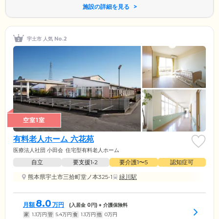
施設の詳細を見る
宇土市 人気 No.2
空室1室
有料老人ホーム 六花苑
医療法人社団 小田会
住宅型有料老人ホーム
自立
要支援1•2
要介護1〜5
認知症可
熊本県宇土市三拾町堂ノ本325-1
緑川駅
8.0
月額
万円
(入居金
0
円) + 介護保険料
家
1.3
万円
管
5.4
万円
食
1.3
万円
他
0
万円