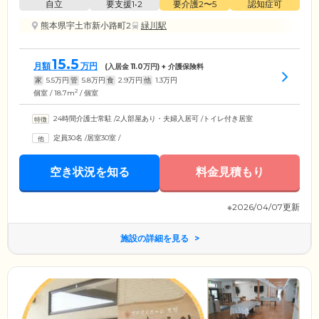
自立
要支援1•2
要介護2〜5
認知症可
熊本県宇土市新小路町2
緑川駅
15.5
月額
万円
(入居金
11.0
万円) + 介護保険料
家
5.5
万円
管
5.8
万円
食
2.9
万円
他
1.3
万円
2
個室 / 18.7m
/ 個室
24時間介護士常駐
/
2人部屋あり・夫婦入居可
/
トイレ付き居室
定員30名
/
居室30室
/
空き状況を知る
料金見積もり
※2026/04/07更新
施設の詳細を見る