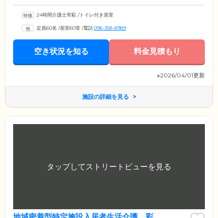
24時間介護士常駐
/
トイレ付き居室
定員60名
/
居室60室
/
電話
096-358-8989
空き状況を知る
料金見積もり
※2026/04/01更新
施設の詳細を見る
地域密着型特定施設入居者生活介護 彩