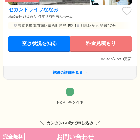
セカンドライフななみ
株式会社 ひまわり
住宅型有料老人ホーム
熊本県熊本市南区富合町杉島1152-1
川尻駅
から 徒歩20分
空き状況を知る
料金見積もり
※2026/06/01更新
施設の詳細を見る
1
1~9 件 全 9 件中
カンタン60秒で申し込み
お問い合わせ
完全無料