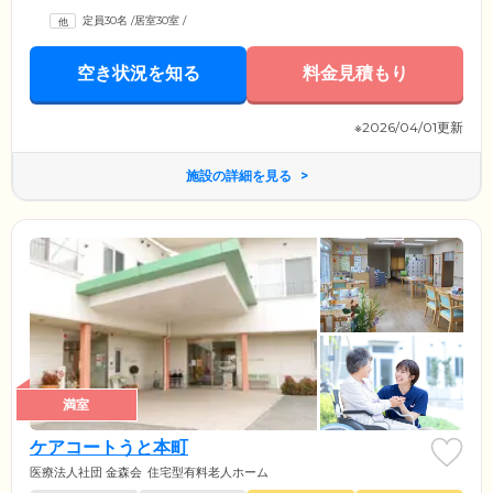
定員30名
/
居室30室
/
空き状況を知る
料金見積もり
※2026/04/01更新
施設の詳細を見る
満室
ケアコートうと本町
医療法人社団 金森会
住宅型有料老人ホーム