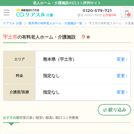
老人ホーム・介護施設の口コミ評判サイト
0120-579-721
掲載施設5万件超
0
受付 10:00〜19:00
土日祝OK
ケアスル 介護
熊本県の有料老人ホーム・介護施設一覧
宇土市の有料老人ホーム・介護施
9
宇土市
の
有料老人ホーム・介護施設
件
変更
熊本県（宇土市）
エリア
指定なし
変更
料金
指定なし
変更
介護度/医療
絞り込み
おすすめ順
空室の多い順
安い順
高い順
口コミ件数順