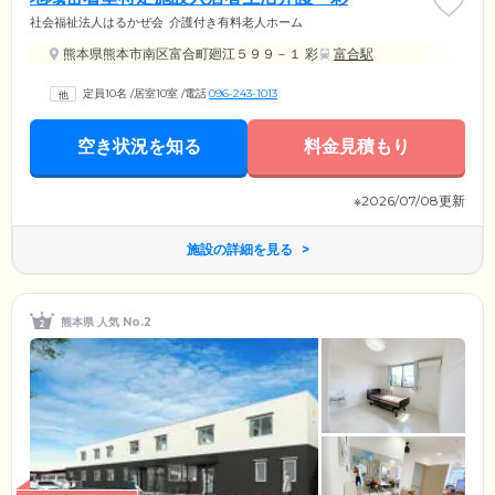
社会福祉法人はるかぜ会
介護付き有料老人ホーム
熊本県熊本市南区富合町廻江５９９－１ 彩
富合駅
定員10名
/
居室10室
/
電話
096-243-1013
空き状況を知る
料金見積もり
※2026/07/08更新
施設の詳細を見る
熊本県 人気 No.2