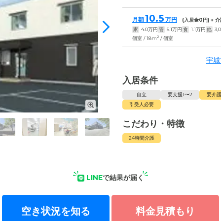
10.5
月額
万円
(入居金
0
円) +
家
4.0
万円
管
5.1
万円
食
1.1
万円
他
3,
2
個室 / 18m
/ 個室
宇城
入居条件
自立
要支援1〜2
要介護
引受人必要
こだわり・特徴
24時間介護
LINE
で結果が届く
空き状況を知る
料金見積もり