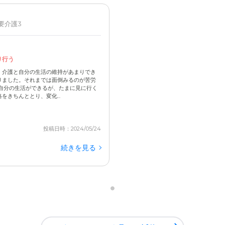
 要介護3
り行う
、介護と自分の生活の維持があまりでき
りました。それまでは面倒みるのが苦労
自分の生活ができるが、たまに見に行く
きちんととり、変化...
投稿日時：2024/05/24
続きを見る