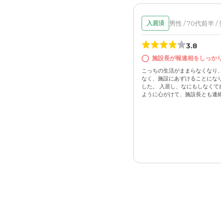
男性 / 70代前半 /
入居済
3.8
施設長が報連相をしっか
こっちの生活がままらなくなり
なく、施設にあずけることにな
した。 入居し、なにもしなくて
ように心がけて、施設長とも連絡を