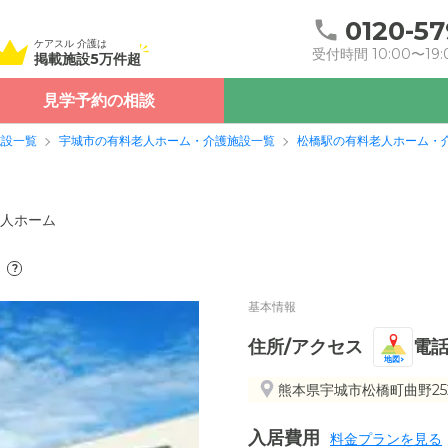
0120-57
ケアスル 介護は
受付時間 10:00〜19:
掲載施設5万件超
見学予約の相談
施設一覧
宇城市の有料老人ホーム・介護施設一覧
松橋駅の有料老人ホーム・
人ホーム
?
基本情報
住所/アクセス
電
地図
熊本県宇城市松橋町曲野252
入居費用
料金プランを見る