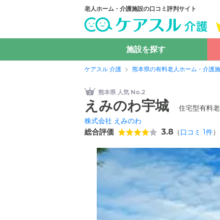
老人ホーム・介護施設の口コミ評判サイト
施設を探す
ケアスル 介護
熊本県の有料老人ホーム・介護
熊本県 人気 No.2
えみのわ宇城
住宅型有料老
株式会社 えみのわ
総合評価
3.8
（
口コミ
1
件
）