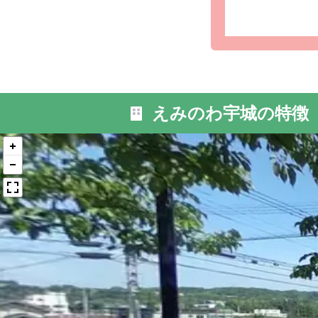
外観: ご
していま
えみのわ宇城の特徴