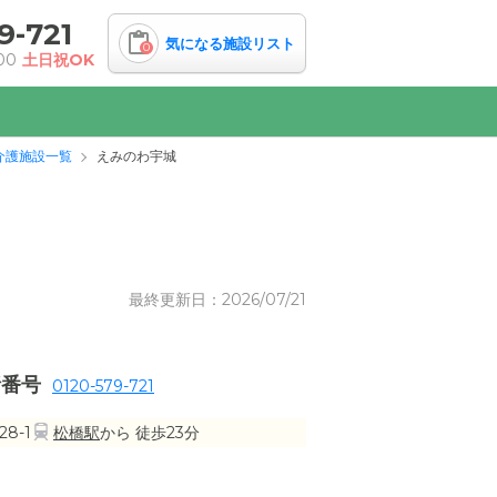
9-721
気になる施設リスト
0
00
土日祝OK
介護施設一覧
えみのわ宇城
最終更新日：2026/07/21
話番号
0120-579-721
8-1
松橋駅
から 徒歩23分