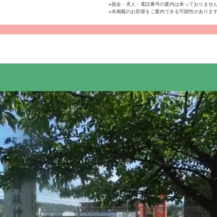
※面会・求人・電話番号の案内は承っておりませ
※未掲載のお部屋をご案内できる可能性がありま
入居者様お一人おひとりに寄り添った、きめ細やかなケアサービ
す。