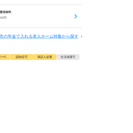
 介護保険料
000
円
市の年金で入れる老人ホーム特集から探す
1〜5
認知症可
保証人必要
生活保護可