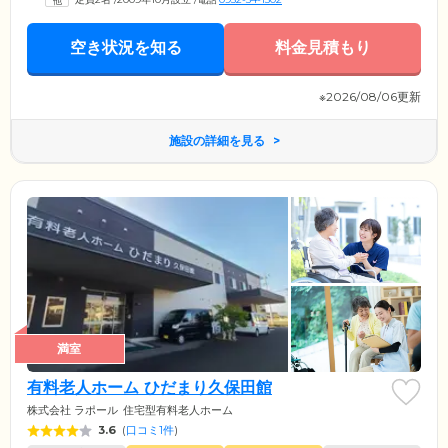
さまにはできる範囲で家事や園芸などのお手伝いをいただいておりま
す。日常生活のなかで身体機能を活用しながら、ご自身の役割にしっか
りと取り組んでいくことにより、認知症の進行抑制を図っています。
空き状況を知る
料金見積もり
※2026/08/06更新
施設の詳細を見る
満室
有料老人ホーム ひだまり久保田館
株式会社 ラポール
住宅型有料老人ホーム
3.6
(
口コミ1件
)