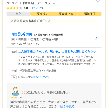
ジンフィールド株式会社
グループホーム
3.8
(
口コミ1件
)
自立
要支援2
要介護1〜5
認知症可
佐賀県佐賀市本庄町鹿子9-3
9.4
月額
万円
(入居金
0
円) + 介護保険料
家
3.3
万円
管
4.4
万円
食
1.7
万円
他
0
万円
2
個室 / 12.3m
/ 基本プラン
ご入居者様のペースで、思い思いの日常をお楽しみください
「シニアライフ本庄」は、佐賀市本庄町鹿子にある、グループホームで
す。市営バス「鹿子団地」より徒歩わずか1分の閑静な住宅街に位置。入
居定員は最大18名で、生活の拠点となるお部屋は全室個室でご用意して
います。ご入居者様それぞれのペースで自由にお過ごしいただけますの
24時間介護士常駐
/
トイレ付き居室
で、ほかの方の目を気にすることなく思い思いの日常をお楽しみくださ
い。また、共有のリビングでは、みなさまでおいしいお食事を囲んだ
定員2名
/
電話
0952-41-7777
り、体を動かすレクリエーションで盛り上がったりと、ほかのご入居者
様とのコミュニケーションを楽しみながら、和気あいあいとした時間を
お過ごしいただけます。
施設が新しく、内装や設備が良い
3.8
施設の職員等の説明などが、大変丁寧で分かりやすく、専門的な知
識が割と十分な感じがした。 施設が...
続きを見る