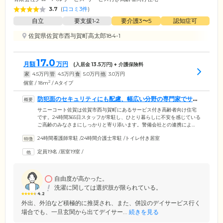
3.7
(
口コミ3件
)
自立
要支援1•2
要介護3〜5
認知症可
佐賀県佐賀市西与賀町高太郎184-1
17.0
月額
万円
(入居金
13.5
万円) + 介護保険料
家
4.5
万円
管
4.5
万円
食
5.0
万円
他
3.0
万円
2
個室 / 18m
/ Aタイプ
防犯面のセキュリティにも配慮、幅広い分野の専門家でサポ
ートも万全です
サニーコート佐賀は佐賀市西与賀町にあるサービス付き高齢者向け住宅
です。24時間365日スタッフが常駐し、ひとり暮らしに不安を感じている
ご高齢のみなさまにしっかりと寄り添います。警備会社との連携によ
り、防犯面でのセキュリティは万全。また、介護スタッフ以外にもファ
24時間看護師常駐
/
24時間介護士常駐
/
トイレ付き居室
イナンシャルプランナー、社会福祉士、行政書士との連携をおこない、
年金の運用や資産活用など、幅広いサポートができる環境を整えており
定員19名
/
居室19室
/
ます。スタッフがしっかりとみなさまに向き合ってコミュニケーション
をとっておりますので、ご不安なことがあればおひとりで悩まずにいつ
でもご相談ください。
自由度が高かった。
洗濯に関しては選択肢が限られている。
4.2
外出、外泊など積極的に推奨され、また、併設のデイサービス行く
場合でも、一旦玄関から出てデイサー...
続きを見る