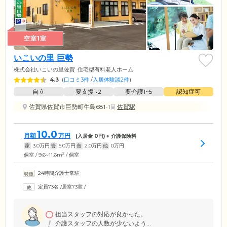
空室1室
いこいの里 巨勢
株式会社いこいの里佐賀
住宅型有料老人ホーム
4.3
(
口コミ3件
/
入居体験談2件
)
自立
要支援1•2
要介護1~5
認知症可
佐賀県佐賀市巨勢町牛島681-1
佐賀駅
10.0
月額
万円
(入居金
0
円) + 介護保険料
家
3.0
万円
管
5.0
万円
食
2.0
万円
他
0
万円
2
個室 / 9.6~11.6m
/ 個室
24時間介護士常駐
定員73名
/
居室73室
/
担当スタッフの対応が良かった。
介護スタッフの人数が少ないよう...