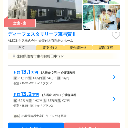
空室2室
ディーフェスタリリーフ東与賀Ⅱ
ALSOKケア株式会社
介護付き有料老人ホーム
自立
要支援1•2
要介護1〜5
認知症可
佐賀県佐賀市東与賀町田中191-1
13.1
月額
万円
(入居金
0
円) + 介護保険料
家
6.1
万円
管
1.4
万円
食
5.6
万円
他
0
万円
2
個室 / 18.93~19.11m
/ プラン1
13.2
月額
万円
(入居金
0
円) + 介護保険料
家
6.2
万円
管
1.4
万円
食
5.6
万円
他
0
万円
2
個室 / 18.93~19.11m
/ プラン2
24時間介護士常駐
/
トイレ付き居室