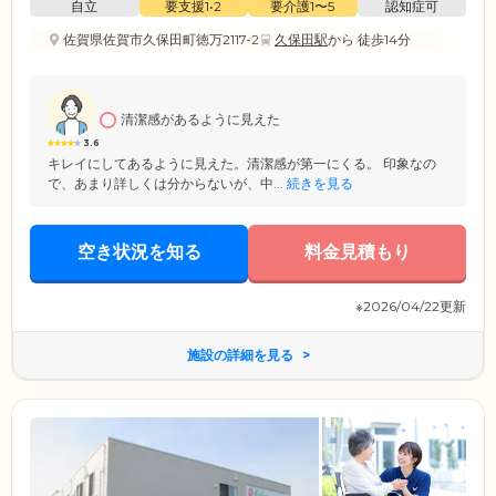
自立
要支援1•2
要介護1〜5
認知症可
佐賀県佐賀市久保田町徳万2117-2
久保田駅
から 徒歩14分
清潔感があるように見えた
3.6
キレイにしてあるように見えた。清潔感が第一にくる。 印象なの
で、あまり詳しくは分からないが、中...
続きを見る
空き状況を知る
料金見積もり
※2026/04/22更新
施設の詳細を見る