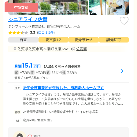
空室2室
シニアライフ佐賀
ジンフィールド株式会社
住宅型有料老人ホーム
3.3
(
口コミ5件
)
自立
要支援1•2
要介護1〜5
認知症可
佐賀県佐賀市高木瀬町長瀬1245-1
佐賀駅
15.1
月額
万円
(入居金
0
円) + 介護保険料
家
4.7
万円
管
4.9
万円
食
3.2
万円
他
2.3
万円
2
個室 / 15m
/ 基本プラン
居宅介護事業所が併設した、有料老人ホームです
「シニアライフ佐賀」には、居宅介護事業所が併設しています。居宅介
護支援とは、ご入居者様がご自分らしい生活を継続しながら、必要な介
護や支援を受けることができる制度です。ご入居者お一人おひとりのニ
ーズに合わせて、訪問介護や生活支援、リハビリテーションなどのサー
24時間看護師常駐
/
24時間介護士常駐
/
トイレ付き居室
ビスをご提供できるよう、個別のケアプランを作成します。また、ご入
居者様の健康状態やライフスタイルの変化に合わせて、プランの見直し
定員40名
/
居室40室
/
や相談、アドバイスも行っています。
親切