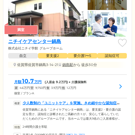
満室
ニチイケアセンター鍋島
株式会社ニチイ学館
グループホーム
自立
要支援2
要介護1〜5
認知症可
佐賀県佐賀市鍋島3-14-21
鍋島駅
から 徒歩30分
10.7
月額
万円
(入居金
9.2
万円) + 介護保険料
家
4.6
万円
管
9,750
円
食
3.9
万円
他
1.2
万円
個室 / プランA
少人数制の「ユニットケア」を実施。きめ細やかな認知症ケ
アをお届けします
佐賀市鍋島にある「ニチイケアセンター鍋島」は、要支援2・要介護の認
定を受け、認知症と診断されたご高齢の方々が、安心して暮らしていた
だくためのグループホームです。当ホームでは最大9名のご入居者様がひ
とつのグループとなり、専門のケアスタッフと共同生活を送る「ユニッ
24時間介護士常駐
トケア」実施しております。少人数制のため、スタッフの目が行き届き
やすく、お一人おひとりの個性に寄り添ったケアのご提供が可能。みな
定員2名
/
2009年10月設立
/
電話
0952-34-1302