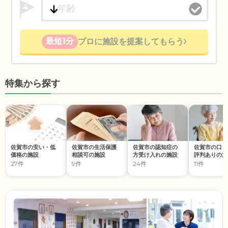
4
最短1分
プロに施設を提案してもらう
特集から探す
佐賀市の安い・低
佐賀市の生活保護
佐賀市の認知症の
佐賀市の口コ
価格の施設
相談可の施設
方受け入れの施設
評判ありの施
27件
9件
24件
11件