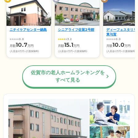
ニチイケアセンター鍋島
シニアライフ佐賀2号館
ディーフェスタリリ
東与賀
0.0
3.2
0.0
10.7
15.1
10.0
月額
万円
月額
万円
月額
万円
(入居金9万円+介護保険料)
(入居金0万円+介護保険料)
(入居金0万円+介護保険料)
佐賀市の老人ホームランキングを
すべて見る