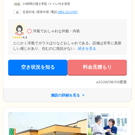
なさま思い思いに暮らしています。当ホームには、小規模多機能ホーム
24時間介護士常駐
/
トイレ付き居室
が併設されています。ご入居者様お一人おひとりに合わせて、小規模多
機能ホームに在籍するケアマネジャーがケアプランを作成。ご希望をこ
定員30名
/
居室30室
/
電話
0952-20-0767
まかく伺いながら、最適なプランをご提案できるよう努めます。さらに
介護スタッフが、お一人おひとりに合わせた介護を24時間体制で実施。
入浴や排泄など、ご入居者様の必要に応じて身体動作をサポートいたし
ます。
洋風でおしゃれな外観・内装
4.2
とにかく洋風でガラスばりなどおしゃれである。設備は非常に真新
しい感じがあり、住むのに抵抗がない...
続きを見る
空き状況を知る
料金見積もり
※2026/08/06更新
施設の詳細を見る