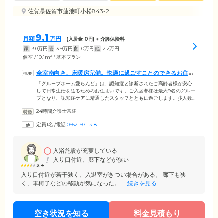
佐賀県佐賀市蓮池町小松843-2
9.1
月額
万円
(入居金
0
円) + 介護保険料
家
3.0
万円
管
3.9
万円
食
0
万円
他
2.2
万円
2
個室 / 10.1m
/ 基本プラン
全室南向き、床暖房完備。快適に過ごすことのできるお住ま
いです
「グループホーム愛らんど」は、認知症と診断されたご高齢者様が安心
して日常生活を送るためのお住まいです。ご入居者様は最大9名のグルー
プとなり、認知症ケアに精通したスタッフとともに過ごします。少人数
のためスタッフの目が行き届きやすく、きめ細やかなケアを受けられる
24時間介護士常駐
のが魅力。さらにレクリエーションを楽しみながら認知症の進行緩和を
目指します。建物内はバリアフリーでお体に不安のある方でも安心。ま
定員1名
/
電話
0952-97-1318
たご入居者様のお部屋は全面南向きで、日当たり良好です。さらに床暖
房を完備しているので、寒い冬でも快適に過ごすことができます。
入浴施設が充実している
入り口付近、廊下などが狭い
3.4
入り口付近が若干狭く、入退室がきつい場合がある。 廊下も狭
く、車椅子などの移動が気になった。 ...
続きを見る
空き状況を知る
料金見積もり