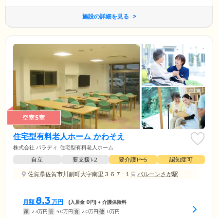
施設の詳細を見る
空室5室
住宅型有料老人ホーム かわそえ
株式会社 パラディ
住宅型有料老人ホーム
自立
要支援1•2
要介護1〜5
認知症可
佐賀県佐賀市川副町大字南里３６７−１
バルーンさが駅
8.3
月額
万円
(入居金
0
円) + 介護保険料
家
2.3
万円
管
4.0
万円
食
2.0
万円
他
0
万円