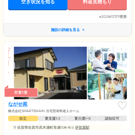
空き状況を知る
料金見積もり
※2026/07/11更新
施設の詳細を見る
空室1室
ながせ苑
株式会社SMARTBRAIN
住宅型有料老人ホーム
自立
要支援1•2
要介護1~5
認知症可
佐賀県佐賀市高木瀬町長瀬108-8
伊賀屋駅