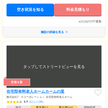
空き状況を知る
料金見積もり
※2026/07/17更新
施設の詳細を見る
空室4室
住宅型有料老人ホームカームの里
株式会社T・Kコーポレーション
住宅型有料老人ホーム
3.7
(
口コミ2件
)
自立
要支援1•2
要介護1〜5
認知症可