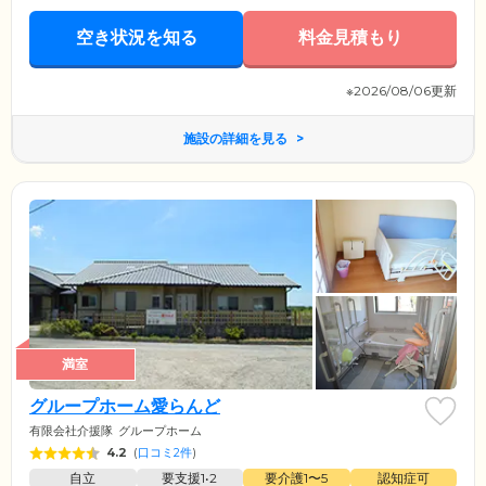
空き状況を知る
料金見積もり
※2026/08/06更新
施設の詳細を見る
満室
グループホーム愛らんど
有限会社介援隊
グループホーム
4.2
(
口コミ2件
)
自立
要支援1•2
要介護1〜5
認知症可