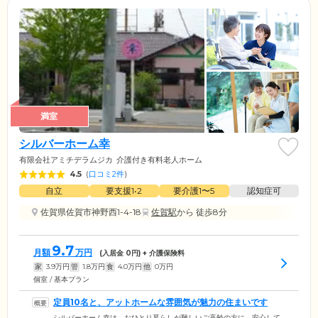
満室
シルバーホーム幸
有限会社アミチデラムジカ
介護付き有料老人ホーム
4.5
(
口コミ2件
)
自立
要支援1•2
要介護1〜5
認知症可
佐賀県佐賀市神野西1-4-18
佐賀駅
から 徒歩8分
9.7
月額
万円
(入居金
0
円) + 介護保険料
家
3.9
万円
管
1.8
万円
食
4.0
万円
他
0
万円
個室 / 基本プラン
定員10名と、アットホームな雰囲気が魅力の住まいです
シルバーホーム幸は、おひとり暮らしが難しいご高齢の方に、安心して