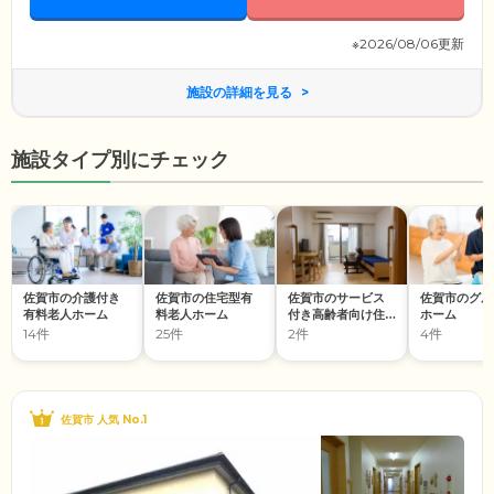
※2026/08/06更新
施設の詳細を見る
施設タイプ別にチェック
佐賀市の介護付き
佐賀市の住宅型有
佐賀市のサービス
佐賀市のグル
有料老人ホーム
料老人ホーム
付き高齢者向け住
ホーム
宅
14件
25件
2件
4件
佐賀市 人気 No.1