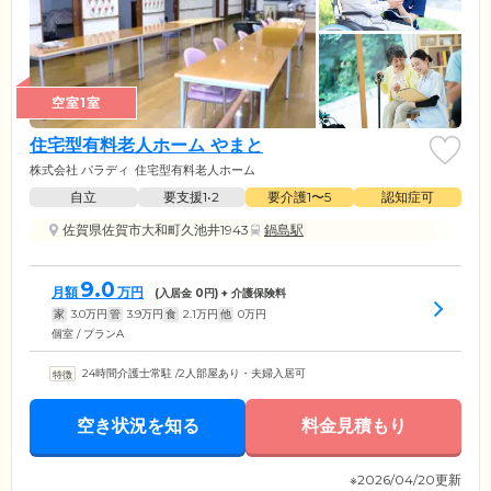
空室1室
住宅型有料老人ホーム やまと
株式会社 パラディ
住宅型有料老人ホーム
自立
要支援1•2
要介護1〜5
認知症可
佐賀県佐賀市大和町久池井1943
鍋島駅
9.0
月額
万円
(入居金
0
円) + 介護保険料
家
3.0
万円
管
3.9
万円
食
2.1
万円
他
0
万円
個室 / プランA
24時間介護士常駐
/
2人部屋あり・夫婦入居可
空き状況を知る
料金見積もり
※2026/04/20更新