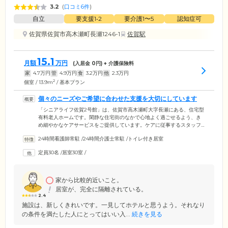
3.2
(
口コミ6件
)
自立
要支援1•2
要介護1〜5
認知症可
佐賀県佐賀市高木瀬町長瀬1246-1
佐賀駅
15.1
月額
万円
(入居金
0
円) + 介護保険料
家
4.7
万円
管
4.9
万円
食
3.2
万円
他
2.3
万円
2
個室 / 13.9m
/ 基本プラン
個々のニーズやご希望に合わせた支援を大切にしています
「シニアライフ佐賀2号館」は、佐賀市高木瀬町大字長瀬にある、住宅型
有料老人ホームです。閑静な住宅街のなかで心地よく過ごせるよう、き
め細やかなケアサービスをご提供しています。ケアに従事するスタッフ
は、ご入居者様お一人おひとりを家族の一員として大切に考え、個々の
24時間看護師常駐
/
24時間介護士常駐
/
トイレ付き居室
ニーズやご希望に合わせた支援に注力。ご入居者様それぞれの意見やご
要望を尊重し、自立した生活を促進するための環境づくりに取り組んで
定員30名
/
居室30室
/
います。生活のなかでお困りごとやご不安なことがございましたら、ス
タッフまでお気軽にお声がけください。
家から比較的近いこと。
居室が、完全に隔離されている。
2.4
施設は、新しくきれいです。一見してホテルと思うよう。それなり
の条件を満たした人にとってはいい入...
続きを見る