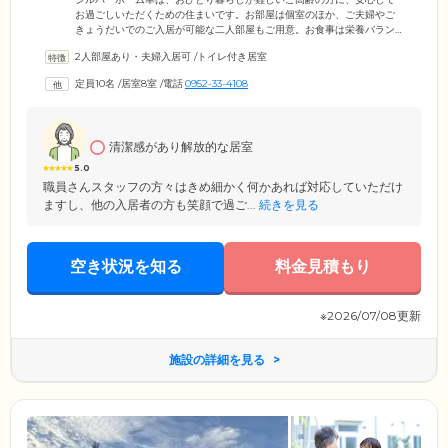
お過ごしいただくための住まいです。お部屋は個室のほか、ご夫婦やご
きょうだいでのご入居が可能な二人部屋もご用意。お食事は栄養バラン
スに配慮したメニューを、1日3食ご提供します。握り寿司、お刺身、カ
2人部屋あり・夫婦入居可
/
トイレ付き居室
レーなどのおいしいお料理は、ご入居のみなさまに大変好評をいただい
ています。浴室設備は、個浴に加えて特殊浴槽も設置。おひとりでの入
定員10名
/
居室8室
/
電話
0952-33-4108
浴が難しい方も、スタッフ見守りのもと快適に清潔を保っていただけま
す。当ホームはJR「佐賀」駅より徒歩8分と、アクセス良好な立地。ご家
族様・ご友人様のご来訪にも大変便利です。
清潔感があり解放的な居室
5.0
職員さんスタッフの方々はきめ細かく何かあれば対応していただけ
ますし、他の入居者の方も笑顔で過ご...
続きを見る
空き状況を知る
料金見積もり
※2026/07/08更新
施設の詳細を見る