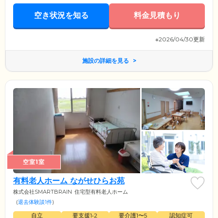
空き状況を知る
料金見積もり
※2026/04/30更新
施設の詳細を見る
空室1室
有料老人ホーム ながせひらお苑
株式会社SMARTBRAIN
住宅型有料老人ホーム
(
退去体験談1件
)
自立
要支援1•2
要介護1〜5
認知症可