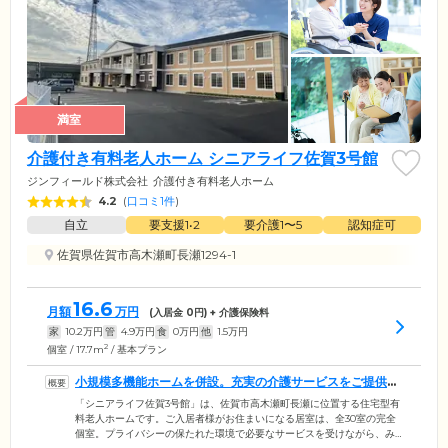
満室
介護付き有料老人ホーム シニアライフ佐賀3号館
ジンフィールド株式会社
介護付き有料老人ホーム
4.2
(
口コミ1件
)
自立
要支援1•2
要介護1〜5
認知症可
佐賀県佐賀市高木瀬町長瀬1294-1
16.6
月額
万円
(入居金
0
円) + 介護保険料
家
10.2
万円
管
4.9
万円
食
0
万円
他
1.5
万円
2
個室 / 17.7m
/ 基本プラン
小規模多機能ホームを併設。充実の介護サービスをご提供い
たします
「シニアライフ佐賀3号館」は、佐賀市高木瀬町長瀬に位置する住宅型有
料老人ホームです。ご入居者様がお住まいになる居室は、全30室の完全
個室。プライバシーの保たれた環境で必要なサービスを受けながら、み