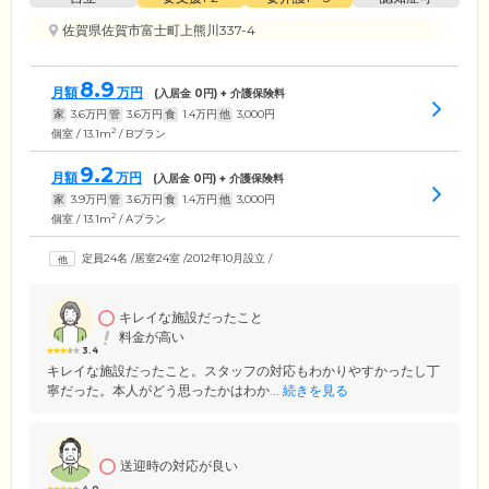
佐賀県佐賀市富士町上熊川337-4
8.9
月額
万円
(入居金
0
円) + 介護保険料
家
3.6
万円
管
3.6
万円
食
1.4
万円
他
3,000
円
2
個室 / 13.1m
/ Bプラン
9.2
月額
万円
(入居金
0
円) + 介護保険料
家
3.9
万円
管
3.6
万円
食
1.4
万円
他
3,000
円
2
個室 / 13.1m
/ Aプラン
定員24名
/
居室24室
/
2012年10月設立
/
キレイな施設だったこと
料金が高い
3.4
キレイな施設だったこと。スタッフの対応もわかりやすかったし丁
寧だった。本人がどう思ったかはわか...
続きを見る
送迎時の対応が良い