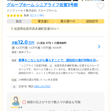
グループホーム シニアライフ佐賀3号館
ジンフィールド株式会社
グループホーム
5.0
(
口コミ1件
)
自立
要支援2
要介護1〜5
認知症可
佐賀県佐賀市高木瀬町長瀬1294-1
12.0
月額
万円
(入居金
0
円) + 介護保険料
家
6.6
万円
管
4.5
万円
食
0
万円
他
9,000
円
個室 / 基本プラン
家事をこなしながら暮らすことで、認知症の進行抑制を目指
します
「シニアライフ佐賀3号館」は、佐賀市高木瀬町長瀬に位置するグループ
ホームです。当ホームで暮らしているのは、要支援2以上の認定を受けた
認知症の方々。ユニットと呼ばれる少人数のグループを組み、掃除や洗
濯といった家事を分担しながら生活を営んでいます。お一人おひとりの
24時間介護士常駐
/
トイレ付き居室
身体状況に合わせて、無理のない範囲で役割を分担。おひとりでは難し
いことはスタッフがサポートし、家事を強制することはございませんの
定員1名
/
電話
0952-20-0767
でご安心ください。日常生活の中で自分の役割を果たすことで責任感や
達成感を得ることができ、認知症の進行抑制につながるとされていま
す。
個室の広さが十分で数人での面会も可能
5.0