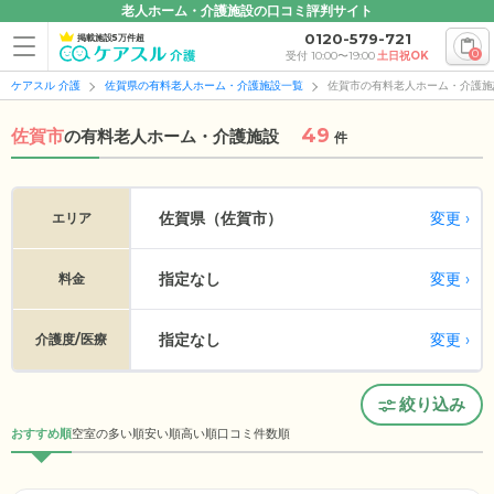
老人ホーム・介護施設の口コミ評判サイト
0120-579-721
掲載施設5万件超
0
受付 10:00〜19:00
土日祝OK
ケアスル 介護
佐賀県の有料老人ホーム・介護施設一覧
佐賀市の有料老人ホーム・介護施
49
佐賀市
の
有料老人ホーム・介護施設
件
変更
佐賀県（佐賀市）
エリア
指定なし
変更
料金
指定なし
変更
介護度/医療
絞り込み
おすすめ順
空室の多い順
安い順
高い順
口コミ件数順