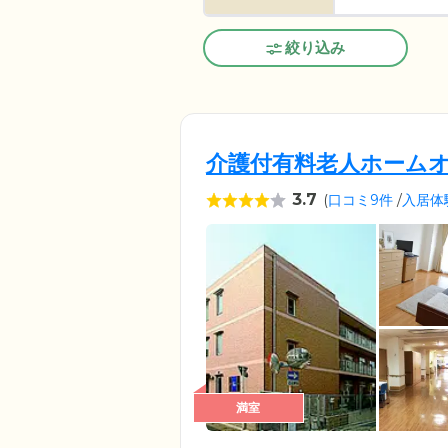
絞り込み
介護付有料老人ホーム
3.7
(
口コミ9件
/
入居体
満室