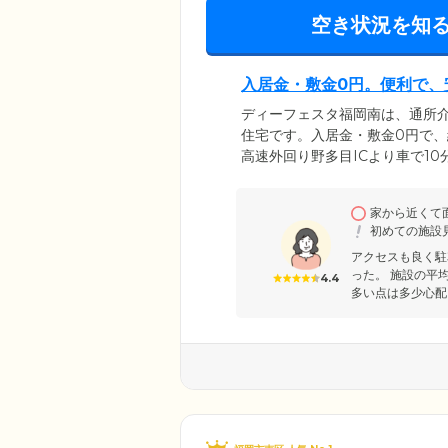
空き状況を知
入居金・敷金0円。便利で、
ディーフェスタ福岡南は、通所
住宅です。入居金・敷金0円で
高速外回り野多目ICより車で1
家族様からも、車での来訪に便
活のため「医療」「看護」「介
家から近くて
きめ細やかにサポート。お元気
初めての施設
ご相談ください。
アクセスも良く駐
った。 施設の平
4.4
多い点は多少心配。