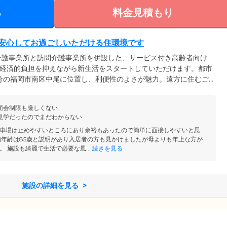
る
料金見積もり
安心してお過ごしいただける住環境です
介護事業所と訪問介護事業所を併設した、サービス付き高齢者向け
、経済的負担を抑えながら新生活をスタートしていただけます。都市
0分の福岡市南区中尾に位置し、利便性のよさが魅力。遠方に住むご
利と喜ばれています。ディーフェスタ福岡南では、安心で快適な生
護」「生活支援」の連携をモットーに、ご入居のみなさまの生活を
面会制限も厳しくない
な方から、介護度や医療依存度の高い方まで、どなたでもお気軽に
見学だったのでまだわからない
車場は止めやすいところにあり余裕もあったので簡単に面接しやすいと思
均年齢は85歳と説明があり入居者の方も見かけましたが母よりも年上な方が
 施設も綺麗で生活で必要な風...
続きを見る
施設の詳細を見る