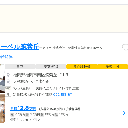
オーベル筑紫丘
ケアユー 株式会社
介護付き有料老人ホーム
験談1件
)
自立
要支援1•2
要介護1〜5
認知症可
福岡県福岡市南区筑紫丘1-21-9
大橋駅
から 徒歩4分
2人部屋あり・夫婦入居可
/
トイレ付き居室
定員52名
/
居室46室
/
電話
092-553-8111
12.8
月額
万円
(入居金
14.0
万円) + 介護保険料
家
4.0
万円
管
2.0
万円
食
5.5
万円
他
1.3
万円
2
個室 / 14.17m
/ プラン1