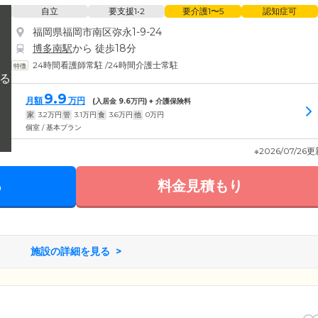
自立
要支援1•2
要介護1〜5
認知症可
福岡県福岡市南区弥永1-9-24
博多南駅
から 徒歩18分
24時間看護師常駐
/
24時間介護士常駐
9.9
月額
万円
(入居金
9.6
万円) + 介護保険料
家
3.2
万円
管
3.1
万円
食
3.6
万円
他
0
万円
個室 / 基本プラン
※2026/07/26
る
料金見積もり
施設の詳細を見る