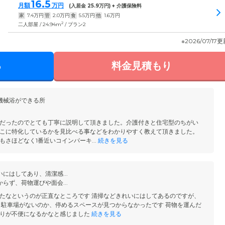
16.5
月額
万円
(入居金
25.9
万円) + 介護保険料
家
7.4
万円
管
2.0
万円
食
5.5
万円
他
1.6
万円
2
二人部屋 / 24.94m
/ プラン2
※2026/07/17
る
料金見積もり
機械浴ができる所
だったのでとても丁寧に説明して頂きました。介護付きと住宅型のちがい
こに特化しているかを見比べる事などをわかりやすく教えて頂きました。
さほどなく1番近いコインパーキ...
続きを見る
にはしてあり、清潔感...
らず、荷物運びや面会...
たなというのが正直なところです 清掃などきれいにはしてあるのですが、
 駐車場がないのか、停めるスペースが見つからなかったです 荷物を運んだ
りが不便になるかなと感じました
続きを見る