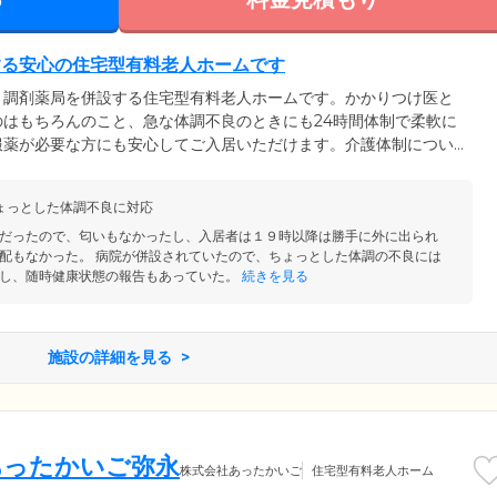
する安心の住宅型有料老人ホームです
と調剤薬局を併設する住宅型有料老人ホームです。かかりつけ医と
はもちろんのこと、急な体調不良のときにも24時間体制で柔軟に
服薬が必要な方にも安心してご入居いただけます。介護体制につい
65日常駐しており、ご入居者様の見守りを実施。また介護保険適用で
サービスもご利用いただけます。介護スタッフや看護師に加え医師
ょっとした体調不良に対応
の日常生活をきめ細やかにサポートいたします。
だったので、匂いもなかったし、入居者は１９時以降は勝手に外に出られ
配もなかった。 病院が併設されていたので、ちょっとした体調の不良には
し、随時健康状態の報告もあっていた。
続きを見る
施設の詳細を見る
あったかいご弥永
株式会社あったかいご
住宅型有料老人ホーム