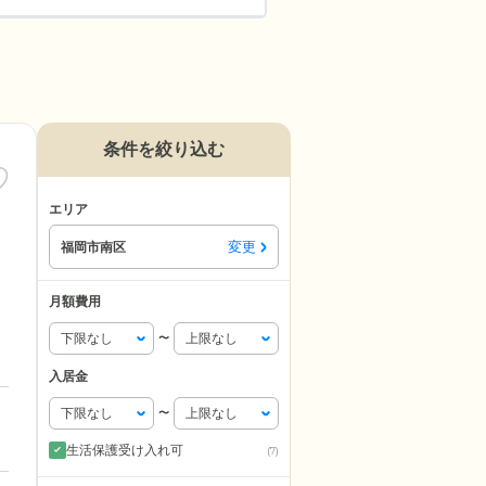
条件を絞り込む
エリア
変更
福岡市南区
月額費用
〜
入居金
〜
生活保護受け入れ可
(7)