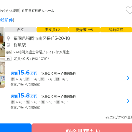
さわやか倶楽部
住宅型有料老人ホーム
験談1件
)
自立
要支援1•2
要介護1〜5
認知症可
福岡県福岡市南区長丘3-20-18
桜坂駅
24時間介護士常駐
/
トイレ付き居室
定員40名
/
居室40室
/
15.6
月額
万円
(入居金
0
円) + 介護保険料
家
4.1
万円
管
5.8
万円
食
5.7
万円
他
0
万円
2
個室 / 18m
/ 2階居室
15.8
月額
万円
(入居金
0
円) + 介護保険料
家
4.3
万円
管
5.8
万円
食
5.7
万円
他
0
万円
2
個室 / 18m
/ 2階居室
※2026/07/27
る
料金見積もり