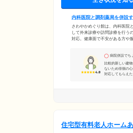
内科医院と調剤薬局を併設
さわやかめぐり館は、内科医院
して外来診療や訪問診療を行うの
対応。健康面で不安がある方や
ては、介護スタッフが24時間3
訪問介護サービスや系列のデイ
病院併設でち
や薬剤師も連携し、ご入居者様
比較的新しい建物
ないため徘徊の心
4.8
対応してもらえた
住宅型有料老人ホーム