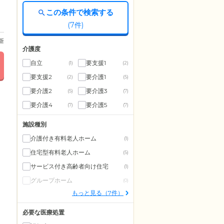
この条件で検索する
(
7
件)
更新
介護度
自立
要支援1
(1)
(2)
要支援2
要介護1
(2)
(5)
要介護2
要介護3
(5)
(7)
要介護4
要介護5
(7)
(7)
施設種別
介護付き有料老人ホーム
(1)
住宅型有料老人ホーム
(5)
サービス付き高齢者向け住宅
(1)
グループホーム
(0)
もっと見る（7件）
必要な医療処置