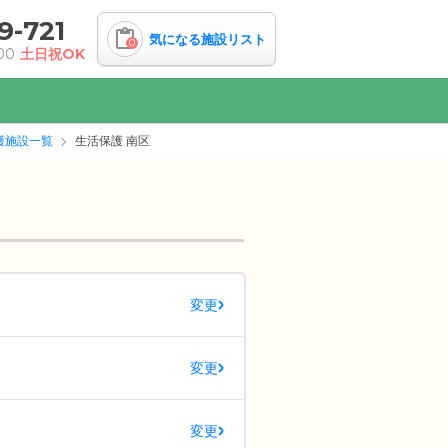
9-721
気になる施設リスト
0
00
土日祝OK
護施設一覧
生活保護 南区
変更
変更
変更