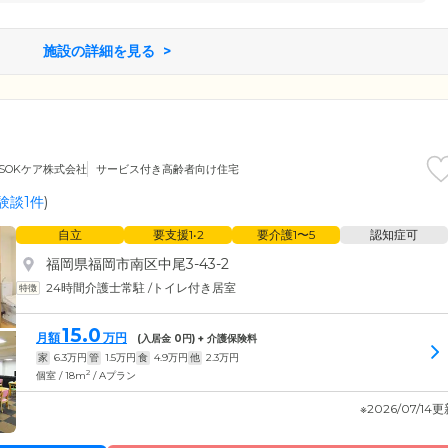
施設の詳細を見る
LSOKケア株式会社
サービス付き高齢者向け住宅
験談1件
)
自立
要支援1•2
要介護1〜5
認知症可
福岡県福岡市南区中尾3-43-2
24時間介護士常駐
/
トイレ付き居室
15.0
月額
万円
(入居金
0
円) + 介護保険料
家
6.3
万円
管
1.5
万円
食
4.9
万円
他
2.3
万円
2
個室 / 18m
/ Aプラン
※2026/07/14