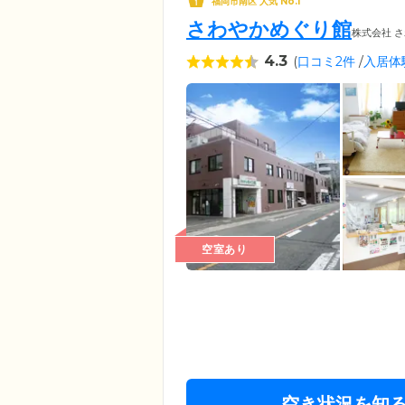
福岡市南区 人気 No.1
さわやかめぐり館
株式会社 
4.3
(
口コミ2件
/
入居体
空室あり
空き状況を知