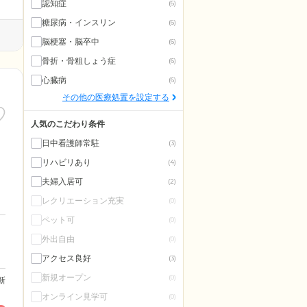
認知症
(6)
糖尿病・インスリン
(6)
脳梗塞・脳卒中
(6)
骨折・骨粗しょう症
(6)
心臓病
(6)
その他の医療処置を設定する
人気のこだわり条件
日中看護師常駐
(3)
リハビリあり
(4)
夫婦入居可
(2)
レクリエーション充実
(0)
ペット可
(0)
外出自由
(0)
アクセス良好
(3)
新規オープン
(0)
更新
オンライン見学可
(0)