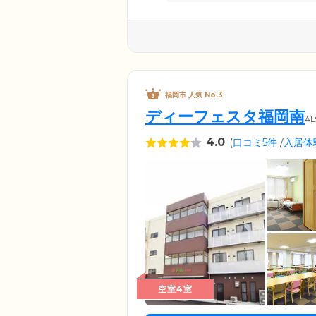
福岡市 人気 No.3
ディーフェスタ福岡南
A
4.0
(
口コミ5件
/
入居体
空室4室