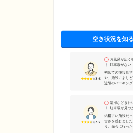
空き状況を知
お風呂が広く
駐車場がない
初めての施設見学
や、施設によりど
3.6
近隣のパーキングも
清掃などきれい
駐車場が見つか
結構古い施設だっ
古さを感じました
3.2
り、面会に行った