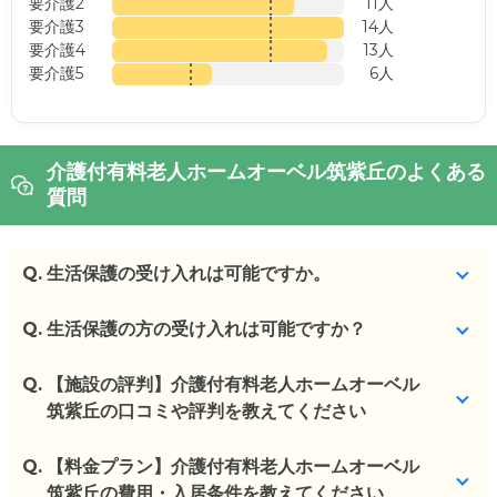
要介護2
11人
要介護3
14人
要介護4
13人
要介護5
6人
介護付有料老人ホームオーベル筑紫丘のよくある
質問
Q.
生活保護の受け入れは可能ですか。
Q.
はい、可能です。
生活保護の方の受け入れは可能ですか？
(回答者: 施設担当者,回答日: 2024/02/15)
Q.
はい、お受け入れ可能です。
【施設の評判】介護付有料老人ホームオーベル
筑紫丘の口コミや評判を教えてください
(回答者: 施設担当者,回答日: 2024/01/20)
Q.
介護付有料老人ホームオーベル筑紫丘を見学した方
【料金プラン】介護付有料老人ホームオーベル
の口コミを確認できます。
筑紫丘の費用・入居条件を教えてください