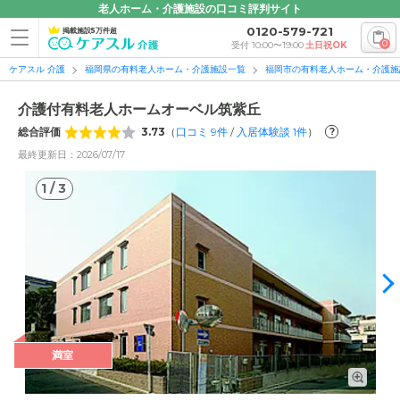
老人ホーム・介護施設の口コミ評判サイト
0120-579-721
掲載施設5万件超
0
受付 10:00〜19:00
土日祝OK
ケアスル 介護
福岡県の有料老人ホーム・介護施設一覧
福岡市の有料老人ホーム・介護施
介護付有料老人ホームオーベル筑紫丘
総合評価
3.73
（
口コミ
9
件
/
入居体験談
1
件
）
?
最終更新日：2026/07/17
1
/
3
1
/
3
満室