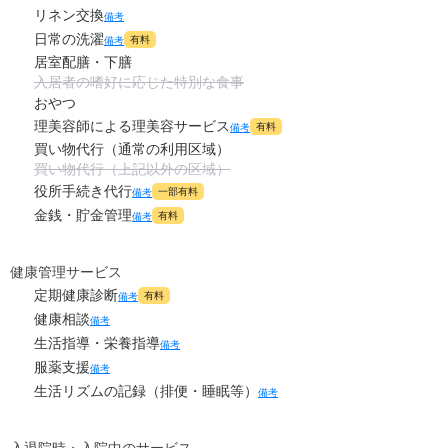
-
介護保険料
万円
リネン交換
備考
日常の洗濯
有料
備考
居室配膳・下膳
入居者の嗜好に応じた特別な食事
おやつ
理美容師による理美容サービス
有料
備考
買い物代行（通常の利用区域）
買い物代行（上記以外の区域）
役所手続き代行
一部有料
備考
金銭・貯金管理
有料
備考
健康管理サービス
定期健康診断
有料
備考
健康相談
備考
生活指導・栄養指導
備考
服薬支援
備考
生活リズムの記録（排便・睡眠等）
備考