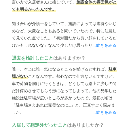
言い方で入居者さんに接していて、
施設全体の雰囲気がと
ても明るかったんです。
知り合いが介護士をしていて、施設によっては虐待やいじ
めなど、大変なこともあると聞いていたので、特に注意し
て見ていた点でした。「初対面だから良い顔をしているだ
けかもしれないな」なんて少しだけ思ったりもしたんです
...続きをみる
けど、入居後もその印象は全く変わりませんでした。
退去を検討したこと
はありますか？
面会に行くたびに、本当に普段から優しい言葉遣いで接し
唯一、本当に唯一気になるところを挙げるとすれば、
駐車
てくださっているのが伝わってくるので、心から安心でき
場がない
ことなんです。都心なので仕方ないんですけど、
ています。
車で荷物を届けに行くときは、どうしても路上に少しの間
だけ停めさせてもらう形になってしまって。他の見学した
最近は外国人のスタッフさんも多くいらっしゃいますが、
施設は駐車場が広いところが多かったので、最初の頃は
皆さん本当に一生懸命にケアをしてくださいます。母は認
「駐車場さえあれば完璧なのに…」と、正直すごく悩みま
知症なので、どちらにせよ言葉での意思疎通が難しい部分
した。
...続きをみる
がありますから、むしろ言葉が完璧にわからないからこ
そ、より丁寧に、
一生懸命にコミュニケーションを取ろう
入居して想定外だったこと
はありましたか？