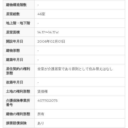
建物構造階数
-
居室総数
46室
地上階・地下階
-
居室面積
14.17〜14.17㎡
開設年月日
2006年02月01日
建物形態
-
建築年月日
-
居住契約の権利
全室が介護居室であり原則として住み替えはなし
形態
改築年月日
-
土地の権利形態
賃借権
介護保険事業所
4071102075
番号
建物の権利形態
所有
損害賠償保険
あり