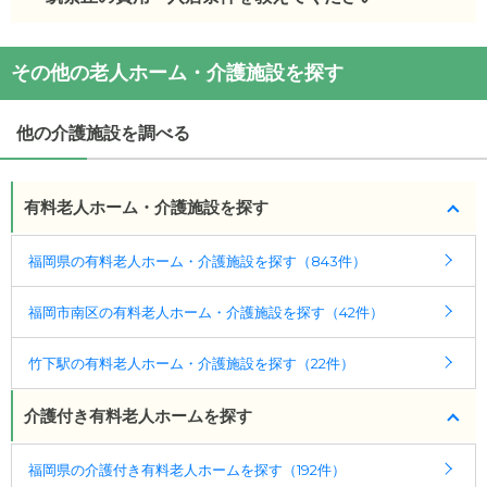
介護付有料老人ホームオーベル筑紫丘
の
口コミ
介護付有料老人ホームオーベル筑紫丘
の入居金・月
・
清潔感があり、食事もかんりできていそうであ
その他の老人ホーム・介護施設を探す
額料金は次のとおりです。
る。スタッフのも明...
・初期費用が
14
〜
25.9
万円
・
同じような施設でも、スタッフの対応がとてもよ
・月額費用が
12.8
〜
16.5
万円
他の介護施設を調べる
かった。それと、...
・
一応スタッフの目に届くところで、1日すごすの
介護付有料老人ホームオーベル筑紫丘
の対応可能な
で、こちらとして...
入居条件は次のとおりです。
有料老人ホーム・介護施設を探す
・要介護度：要介護1、要介護2、要介護3、要介護
施設の雰囲気
4、要介護5
福岡県の有料老人ホーム・介護施設を探す（843件）
介護付有料老人ホームオーベル筑紫丘
のページで
・認知症：受け入れ可
は、3枚の施設写真を見ることができます。
福岡市南区の有料老人ホーム・介護施設を探す（42件）
ケアスル 介護では詳細な
料金プラン
をご確認頂けま
す。詳しくは
こちら
。
◎ケアスル 介護の3つの特徴
竹下駅の有料老人ホーム・介護施設を探す（22件）
・経験豊富な入居相談員が完全無料で施設探しをサ
ポート
◎ケアスル 介護の3つの特徴
介護付き有料老人ホームを探す
入居相談：
0120-579-721
（無料）
・経験豊富な入居相談員が完全無料で施設探しをサ
受付時間：10：00～19：00
ポート
福岡県の介護付き有料老人ホームを探す（192件）
入居相談：
0120-579-721
（無料）