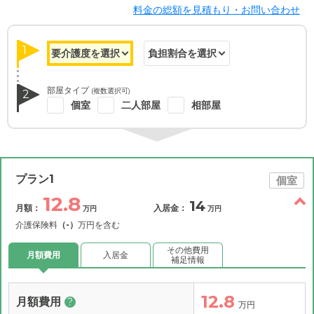
料金の総額を見積もり・お問い合わせ
1
部屋タイプ
(複数選択可)
2
個室
二人部屋
相部屋
プラン1
個室
12.8
14
月額：
入居金：
万円
万円
介護保険料
（-）
万円を含む
その他費用
月額費用
入居金
補足情報
12.8
月額費用
?
万円