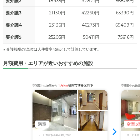
要介護2
18935円
37871円
56806円
要介護3
21130円
42260円
63390円
要介護4
23136円
46273円
69409円
要介護5
25205円
50411円
75616円
※ 介護報酬の1単位は人件費率45%として計算しています。
月額費用・エリアが近いおすすめの施設
1.4
福岡市博多区竹下
閲覧中の施設から
km
閲覧中の施
満室
空室3
サービス付き高齢者向け住宅
サービス付