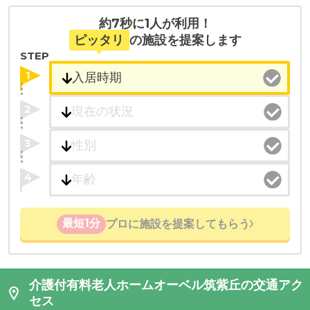
約7秒に1人が利用！
ピッタリ
の施設を提案します
STEP
1
2
3
4
最短1分
プロに施設を提案してもらう
介護付有料老人ホームオーベル筑紫丘の交通アク
セス