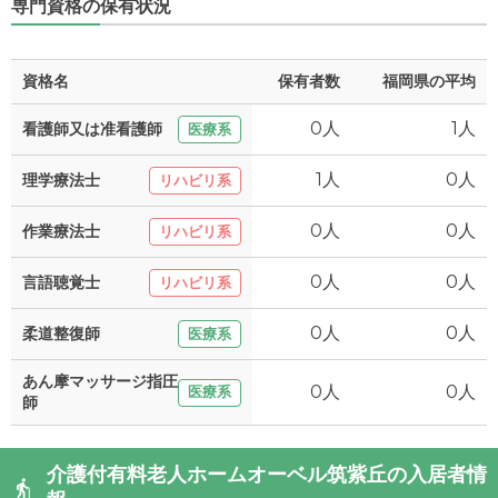
専門資格の保有状況
資格名
保有者数
福岡県の平均
0人
1人
看護師又は准看護師
医療系
1人
0人
理学療法士
リハビリ系
0人
0人
作業療法士
リハビリ系
0人
0人
言語聴覚士
リハビリ系
0人
0人
柔道整復師
医療系
あん摩マッサージ指圧
0人
0人
医療系
師
介護付有料老人ホームオーベル筑紫丘の入居者情