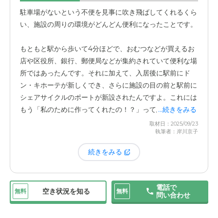
としてくださる姿に、温かい気持ちになります
。
駐車場がないという不便を見事に吹き飛ばしてくれるくら
ここの建物は、広々としたワンフロアのリビングダイニン
い、施設の周りの環境がどんどん便利になったことです。
グを囲むように個室が配置されている作りなんです。日中
の食事やおやつの時間になると、皆さんリビングに集まっ
もともと駅から歩いて4分ほどで、おむつなどが買えるお
て過ごされるので、
常にスタッフさんの目が行き届きやす
店や区役所、銀行、郵便局などが集約されていて便利な場
い環境
です。
所ではあったんです。それに加えて、入居後に駅前にド
ン・キホーテが新しくでき、さらに施設の目の前と駅前に
病院だと食事は部屋に運ばれてくることが多いですけど、
シェアサイクルのポートが新設されたんですよ。これには
ここではきちんと時間になったらリビングに出てきて皆で
もう「私のために作ってくれたの！？」って思うくらい、
...続きをみる
食べる。そういう作りになっているのが、すごく良いなと
完璧なタイミングで。
取材日：2025/09/23
思いました。何かあってもすぐに気づいてもらえるだろう
執筆者：岸川京子
という安心感は、施設を選ぶ上で大きなポイントでした。
今では、電車で駅まで行って、そこからシェアサイクルで
家族への対応がすごく柔軟なことにも、いつも助けられて
続きをみる
荷物を運べるので、車がないことの不便さはほとんど感じ
います。本来は面会時間が決まっているそうなのですが、
なくなりました。まさか入居した後に、こんなに便利にな
洗濯物などを届けに行った際に「少し顔を見ていってもい
るとは思ってもいませんでした。
いですか？」と尋ねると、いつも快く「どうぞどうぞ」と
電話で
空き状況を知る
無料
無料
問い合わせ
案内してくださるんです。