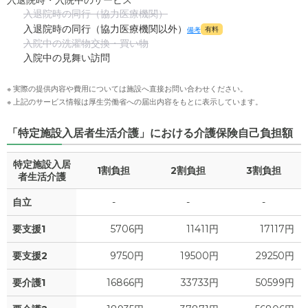
入退院時・入院中のサービス
入退院時の同行（協力医療機関）
入退院時の同行（協力医療機関以外）
有料
備考
入院中の洗濯物交換・買い物
入院中の見舞い訪問
※ 実際の提供内容や費用については施設へ直接お問い合わせください。
※ 上記のサービス情報は厚生労働省への届出内容をもとに表示しています。
「特定施設入居者生活介護」における介護保険自己負担額
特定施設入居
1割負担
2割負担
3割負担
者生活介護
自立
-
-
-
要支援1
5706円
11411円
17117円
要支援2
9750円
19500円
29250円
要介護1
16866円
33733円
50599円