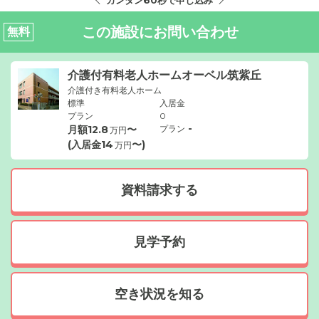
カンタン60秒で申し込み
この施設にお問い合わせ
無料
介護付有料老人ホームオーベル筑紫丘
介護付き有料老人ホーム
標準
入居金
プラン
0
-
月額
12.8
〜
プラン
万円
(入居金
14
〜)
万円
資料請求する
見学予約
空き状況を知る