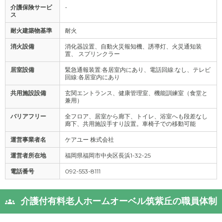
介護保険サービ
-
ス
耐火建築物基準
耐火
消火設備
消化器設置、自動火災報知機、誘導灯、火災通知装
置、 スプリンクラー
居室設備
緊急通報装置:各居室内にあり、電話回線:なし、テレビ
回線:各居室内にあり
共用施設設備
玄関エントランス、健康管理室、機能訓練室（食堂と
兼用）
バリアフリー
全フロア、居室から廊下、トイレ、浴室へも段差なし
廊下、共用施設手すり設置。車椅子での移動可能
運営事業者名
ケアユー 株式会社
運営者所在地
福岡県福岡市中央区長浜1-32-25
電話番号
092-553-8111
介護付有料老人ホームオーベル筑紫丘の職員体制