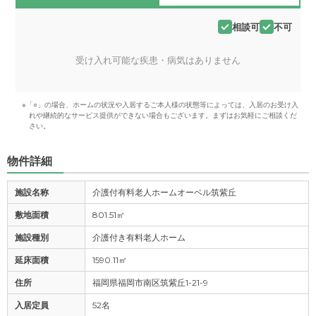
相談可
不可
受け入れ可能な疾患・病気はありません
※「○」の場合、ホームの状況や入居するご本人様の状態等によっては、入居のお受け入
れや継続的なサービス提供ができない場合もございます。まずはお気軽にご相談くだ
さい。
物件詳細
施設名称
介護付有料老人ホームオーベル筑紫丘
敷地面積
801.51㎡
施設種別
介護付き有料老人ホーム
延床面積
1590.11㎡
住所
福岡県福岡市南区筑紫丘1-21-9
入居定員
52名