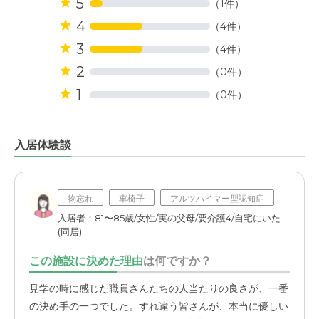
5
（1件）
4
（4件）
3
（4件）
2
（0件）
1
（0件）
入居体験談
物忘れ
車椅子
アルツハイマー型認知症
入居者：81〜85歳/女性/実の父母/要介護4/自宅にいた
(同居)
この施設に決めた理由
は何ですか？
見学の時に感じた職員さんたちの人当たりの良さが、一番
の決め手の一つでした。すれ違う皆さんが、本当に優しい