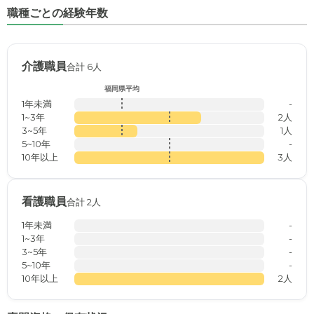
職種ごとの経験年数
介護職員
合計 6人
福岡県平均
1年未満
-
1~3年
2人
3~5年
1人
5~10年
-
10年以上
3人
看護職員
合計 2人
1年未満
-
1~3年
-
3~5年
-
5~10年
-
10年以上
2人