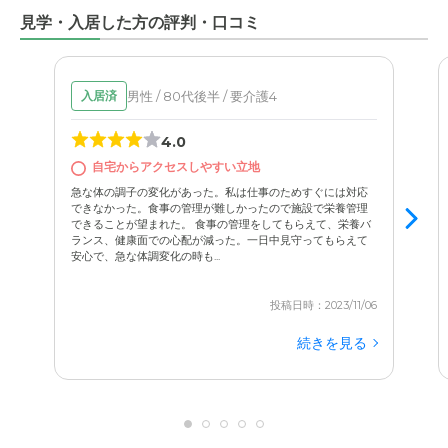
母の食事時に合わせて行けば、私が食事の介助をする間、
見学・入居した方の評判・口コミ
そばで結構長い時間いさせてくれたりもします。
他の施設に入居している友人の話だと、「ガラス越しでし
男性 / 80代後半 / 要介護4
入居済
か会えない」「時間も厳しく制限されていて、行っても会
えなかったことがある」なんて聞くこともあったので、本
4.0
当にありがたいです。こちらの都合に合わせて、
行きたい
自宅からアクセスしやすい立地
時にいつでも顔を見に行ける
という安心感は、何物にも代
急な体の調子の変化があった。私は仕事のためすぐには対応
できなかった。食事の管理が難しかったので施設で栄養管理
できることが望まれた。 食事の管理をしてもらえて、栄養バ
ランス、健康面での心配が減った。一日中見守ってもらえて
安心で、急な体調変化の時も...
投稿日時：2023/11/06
続きを見る