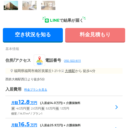
外観の写真
LINE
で結果が届く
空き状況を知る
料金見積もり
基本情報
住所/アクセス
電話番号
092-553-8111
地図
福岡県福岡市南区筑紫丘1-21-9
大橋駅
から 徒歩4分
西鉄大橋駅西口より徒歩5分
入居費用
料金プランを見る
12.8
月額
万円
(入居金
14.0
万円) + 介護保険料
家
4.0
万円
管
2.0
万円
食
5.5
万円
他
1.3
万円
2
個室 / 14.17m
/ プラン1
16.5
月額
万円
(入居金
25.9
万円) + 介護保険料