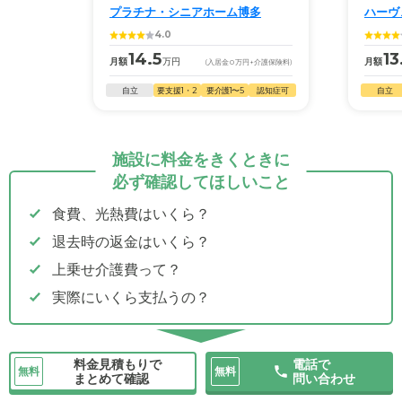
プラチナ・シニアホーム博多
ハーヴ
4.0
14.5
13
月額
万円
月額
(入居金
0
万円
+介護保険料)
自立
要支援1・2
要介護1〜5
認知症可
自立
施設に料金をきくときに
必ず確認してほしいこと
食費、光熱費はいくら？
退去時の返金はいくら？
上乗せ介護費って？
実際にいくら支払うの？
料金見積もりで
電話で
無料
無料
まとめて確認
問い合わせ