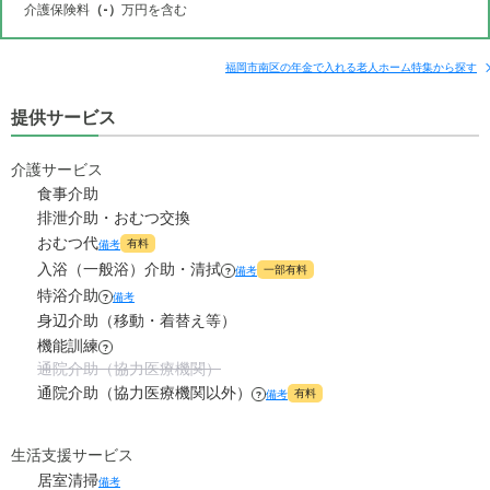
介護保険料
（-）
万円を含む
その他費用
月額費用
入居金
補足情報
福岡市南区の年金で入れる老人ホーム特集から探す
提供サービス
16.5
月額費用
?
万円
介護サービス
7.4
家賃
万円
食事介助
排泄介助・おむつ交換
2
管理費
?
おむつ代
万円
有料
備考
入浴（一般浴）介助・清拭
一部有料
備考
?
5.5
食費
?
万円
特浴介助
備考
?
身辺介助（移動・着替え等）
1.6
水道・光熱費
機能訓練
万円
?
通院介助（協力医療機関）
0
上乗せ介護費
?
通院介助（協力医療機関以外）
有料
備考
万円
?
0
その他
万円
生活支援サービス
居室清掃
備考