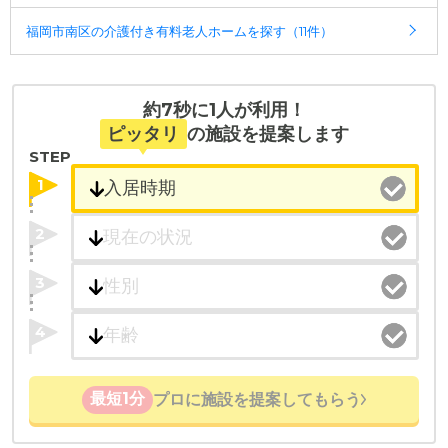
・全国10000件の介護施設情報を掲載
受付時間：10：00～19：00
福岡市南区の介護付き有料老人ホームを探す（11件）
幅広い選択肢の中から、条件にあった施設を選ぶ
ことができます。
・全国10000件の介護施設情報を掲載
幅広い選択肢の中から、条件にあった施設を選ぶ
・こだわりの条件や医療体制から施設を探せる
ことができます。
約7秒に1人が利用！
たとえば「カラオケ」「麻雀」が楽しめる施設、
ピッタリ
の施設を提案します
「夫婦入居可」の施設、「看取り可」の施設など、
・こだわりの条件や医療体制から施設を探せる
STEP
医療・看護体制から施設を探すこともできます。
たとえば「カラオケ」「麻雀」が楽しめる施設、
1
「夫婦入居可」の施設、「看取り可」の施設など、
医療・看護体制から施設を探すこともできます。
2
3
4
最短1分
プロに施設を提案してもらう