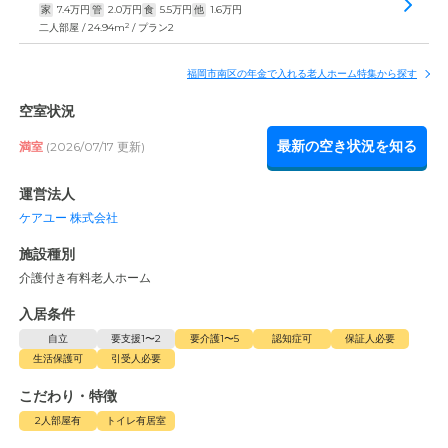
家
7.4
万円
管
2.0
万円
食
5.5
万円
他
1.6
万円
2
二人部屋 / 24.94m
/ プラン2
福岡市南区の年金で入れる老人ホーム特集から探す
空室状況
最新の空き状況を知る
満室
(2026/07/17 更新)
運営法人
ケアユー 株式会社
施設種別
介護付き有料老人ホーム
入居条件
自立
要支援1〜2
要介護1〜5
認知症可
保証人必要
生活保護可
引受人必要
こだわり・特徴
2人部屋有
トイレ有居室