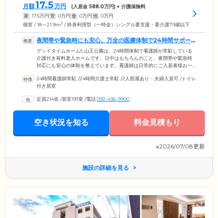
17.5
月額
万円
(入居金
588.0
万円) + 介護保険料
家
17.5
万円
管
0
万円
食
0
万円
他
0
万円
2
個室 / 18～21.9m
/ 終身利用型（一時金）シングル要支援・要介護79歳以下
夜間帯や緊急時にも安心。万全の医療体制で24時間サポー
トいたします
グッドタイムホーム5 山王公園は、24時間体制で看護師が常駐している
介護付き有料老人ホームです。日中はもちろんのこと、夜間帯や緊急時
対応にも安心の体制を整えています。看護師は日常的にご入居者様お一
人おひとりの身体状況の把握に努め、スタッフ間で情報を共有。状況に
24時間看護師常駐
/
24時間介護士常駐
/
2人部屋あり・夫婦入居可
/
トイレ
応じて医療機関に連絡をし、指示を仰ぎます。さらに「吉村内科」「上
付き居室
田内科クリニック」などの医療機関と提携し、定期的な訪問診療や健康
相談などを通じて、ご入居者様の健康管理に努めています。ご入居者
定員214名
/
居室191室
/
電話
092-436-9900
様・ご家族様のご希望に沿ってお看取りの対応も可能。医療面でも安心
してお過ごしください。
空き状況を知る
料金見積もり
※2026/07/08更新
施設の詳細を見る