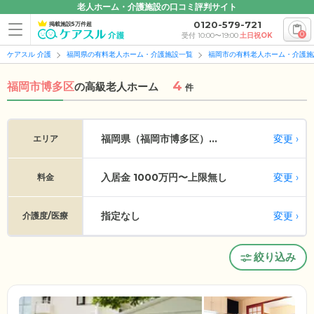
老人ホーム・介護施設の口コミ評判サイト
0120-579-721
掲載施設5万件超
0
受付 10:00〜19:00
土日祝OK
ケアスル 介護
福岡県の有料老人ホーム・介護施設一覧
福岡市の有料老人ホーム・介護施
4
福岡市博多区
の
高級老人ホーム
件
変更
福岡県（福岡市博多区）...
エリア
入居金 1000万円〜上限無し
変更
料金
指定なし
変更
介護度/医療
絞り込み