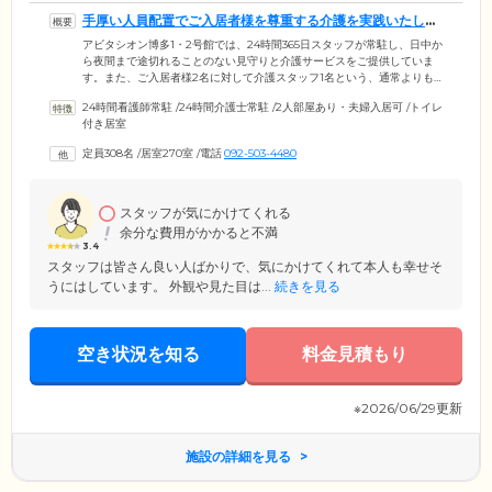
手厚い人員配置でご入居者様を尊重する介護を実践いたしま
す
アビタシオン博多1・2号館では、24時間365日スタッフが常駐し、日中か
ら夜間まで途切れることのない見守りと介護サービスをご提供していま
す。また、ご入居者様2名に対して介護スタッフ1名という、通常よりも
多い人員を配置。手厚いサポートと豊かな信頼関係を維持しています。
24時間看護師常駐
/
24時間介護士常駐
/
2人部屋あり・夫婦入居可
/
トイレ
ご入居者様には「誰かがいつも近くにいる安心」を感じていただける体
付き居室
制です。加えて、その方のこれまでの人生を尊重し、お一人おひとりの
個性やご要望を最優先にした選択肢の多い介護を実践。ご自分でできる
定員308名
/
居室270室
/
電話
092-503-4480
ことは、スタッフが見守りながらご自分でやっていただくことで、自立
支援につなげています。
スタッフが気にかけてくれる
余分な費用がかかると不満
3.4
スタッフは皆さん良い人ばかりで、気にかけてくれて本人も幸せそ
うにはしています。 外観や見た目は...
続きを見る
空き状況を知る
料金見積もり
※2026/06/29更新
施設の詳細を見る