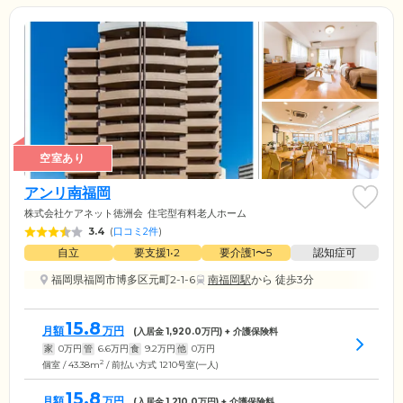
空室あり
アンリ南福岡
株式会社ケアネット徳洲会
住宅型有料老人ホーム
3.4
(
口コミ2件
)
自立
要支援1•2
要介護1〜5
認知症可
福岡県福岡市博多区元町2-1-6
南福岡駅
から 徒歩3分
15.8
月額
万円
(入居金
1,920.0
万円) + 介護保険料
家
0
万円
管
6.6
万円
食
9.2
万円
他
0
万円
2
個室 / 43.38m
/ 前払い方式 1210号室(一人)
15.8
月額
万円
(入居金
1,210.0
万円) + 介護保険料