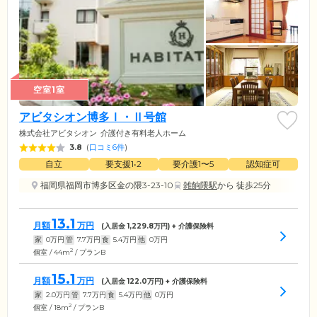
空室1室
アビタシオン博多Ⅰ・Ⅱ号館
株式会社アビタシオン
介護付き有料老人ホーム
3.8
(
口コミ6件
)
自立
要支援1•2
要介護1〜5
認知症可
福岡県福岡市博多区金の隈3-23-10
雑餉隈駅
から 徒歩25分
13.1
月額
万円
(入居金
1,229.8
万円) + 介護保険料
家
0
万円
管
7.7
万円
食
5.4
万円
他
0
万円
2
個室 / 44m
/ プランB
15.1
月額
万円
(入居金
122.0
万円) + 介護保険料
家
2.0
万円
管
7.7
万円
食
5.4
万円
他
0
万円
2
個室 / 18m
/ プランB