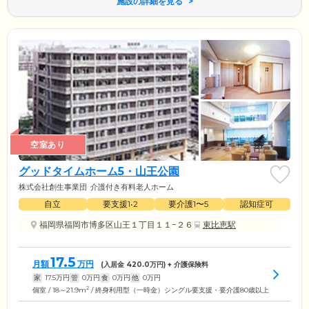
施設の詳細を見る
空室あり
グッドタイムホーム5・山王公園
株式会社創生事業団
介護付き有料老人ホーム
自立
要支援1•2
要介護1〜5
認知症可
福岡県福岡市博多区山王１丁目１１−２６
東比恵駅
17.5
月額
万円
(入居金
420.0
万円) + 介護保険料
家
17.5
万円
管
0
万円
食
0
万円
他
0
万円
2
個室 / 18～21.9m
/ 終身利用型（一時金）シングル要支援・要介護80歳以上