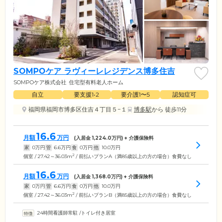
SOMPOケア ラヴィーレレジデンス博多住吉
SOMPOケア株式会社
住宅型有料老人ホーム
自立
要支援1•2
要介護1〜5
認知症可
福岡県福岡市博多区住吉４丁目５−１
博多駅
から 徒歩11分
16.6
月額
万円
(入居金
1,224.0
万円) + 介護保険料
家
0
万円
管
6.6
万円
食
0
万円
他
10.0
万円
2
個室 / 27.42～36.03m
/ 前払いプランA（満85歳以上の方の場合）食費なし
16.6
月額
万円
(入居金
1,368.0
万円) + 介護保険料
家
0
万円
管
6.6
万円
食
0
万円
他
10.0
万円
2
個室 / 27.42～36.03m
/ 前払いプランB（満85歳以上の方の場合）食費なし
24時間看護師常駐
/
トイレ付き居室