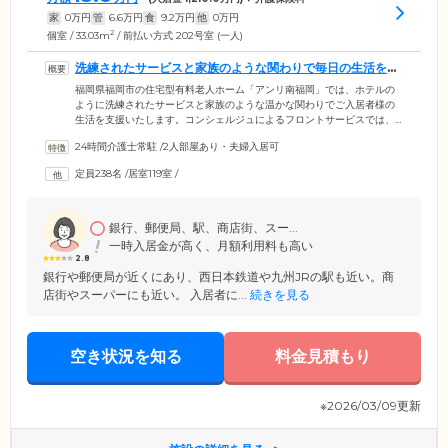
家
0
万円
管
6.6
万円
食
9.2
万円
他
0
万円
2
個室 / 33.03m
/ 前払い方式 202号室 (一人)
洗練されたサービスと家族のような関わりで毎日の生活を支
えます
福岡県福岡市の住宅型有料老人ホーム「アンリ南福岡」では、ホテルの
ように洗練されたサービスと家族のような温かな関わりでご入居者様の
生活を支援いたします。コンシェルジュによるフロントサービスでは、
ご入居者様の宅配便のお取り次ぎやお預かり、タクシーなど外部サービ
24時間介護士常駐
/
2人部屋あり・夫婦入居可
スの手配や管理のほか、来客の対応など生活全般の幅広いサポートを行
っています。また、生活サービスでは居室の清掃や長期ご不在時の管
定員238名
/
居室119室
/
理、お買い物や公的機関の手続き代行などに対応。生活上の心配ごとや
健康面の不安のご相談も承ります。各居室には緊急コールを完備してお
りますので、緊急時にはいつでもスタッフに連絡可能。すぐに駆けつけ
ますのでご安心ください。
銀行、郵便局、駅、商店街、スー...
一時入居金が高く、月額利用料も高い
2.8
銀行や郵便局が近くにあり、西日本鉄道や九州JRの駅も近い。商
店街やスーパーにも近い。 入居者に...
続きを見る
空き状況を知る
料金見積もり
※2026/03/09更新