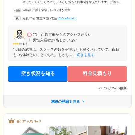
送っていただくためにも、ゆとりある人員体制を整えています。介護ス
タッフは24時間365日常駐し、介護度の高い方にもきめ細かく対応。看護
24時間介護士常駐
/
トイレ付き居室
師は日中常駐し、健康相談や服薬管理、機能訓練を行うほか、夜間でも
連絡がとれる体制になっています。また、提携するクリニックや歯科医
定員30名
/
居室30室
/
電話
092-588-8411
院が、定期的な往診を実施。ご入居者様の健康管理はお任せください。
さらに、ご本人様やご家族様が希望される場合には、看取りにも対応。
その方らしい尊厳ある生活を送っていただけるよう心をこめて支援いた
します。
JR、西鉄電車からのアクセスが良い
男性入居者が1名しかいない
3.4
1つ目の施設は、スタッフの数を基準よりも多くされていて、夜勤
も2名体制とのことでした。しかしレ...
続きを見る
空き状況を知る
料金見積もり
※2026/07/16更新
施設の詳細を見る
春日市 人気 No.3