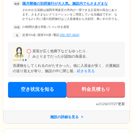
隔月開催の別府旅行が大人気。施設内でもさまざまな
さわやか立花館は福岡市博多区の市内が一望できる立花寺の高台にあり
ます。さまざまなレクリエーションをご用意している当施設ですが、な
かでも2ヶ月に1度の別府旅行はご入居者様から大好評。車いすの方でも
安心して参加いただけるうえ、ご家族様にも同行いただけるため、みな
24時間介護士常駐
/
トイレ付き居室
さま毎回楽しみにしています。またご入居のみなさまに四季の移ろいを
肌で感じていただけるよう、お花見や紅葉鑑賞などの外出レクリエーシ
定員104名
/
居室104室
/
電話
092-937-5600
ョンを定期的に実施。五感を使って季節を感じ、日々の生活に刺激を与
えられるように取り組んでおります。そのほか施設内ではボアランティ
アによる書道教室や絵手紙教室なども実施。新しい趣味開拓のために
も、ぜひご参加ください。
居室が広く他廊下などもゆったり...
みとりまでだったが認知の為退去...
2.8
洗濯物をしてくれるのがたすかった。他に入居金が安く、介護施設
の送り迎えが有り。施設の中に閉じ籠...
続きを見る
空き状況を知る
料金見積もり
※2026/07/27更新
施設の詳細を見る