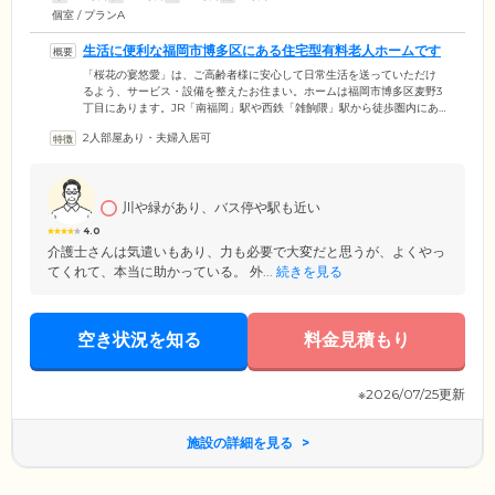
個室 / プランA
生活に便利な福岡市博多区にある住宅型有料老人ホームです
「桜花の宴悠愛」は、ご高齢者様に安心して日常生活を送っていただけ
るよう、サービス・設備を整えたお住まい。ホームは福岡市博多区麦野3
丁目にあります。JR「南福岡」駅や西鉄「雑餉隈」駅から徒歩圏内にあ
り、遠方で暮らすご家族様やご友人様もお気軽にお越しいただけるアク
2人部屋あり・夫婦入居可
セスの良さが魅力です。また、周辺にはコンビニや商業施設が揃ってお
り、お買い物の場所にも困りません。そんな当ホームは、介護施設では
ないため高額な入居金は不要。一般的な賃貸住宅同様、敷金のみですぐ
にご入居いただけます。賃料はリーズナブルに設定していますので、費
川や緑があり、バス停や駅も近い
用面でお悩みの方もまずはご相談ください。
4.0
介護士さんは気遣いもあり、力も必要で大変だと思うが、よくやっ
てくれて、本当に助かっている。 外...
続きを見る
空き状況を知る
料金見積もり
※2026/07/25更新
施設の詳細を見る