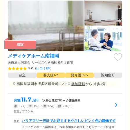
満室
メディケアホーム南福岡
医療法人明楽会
サービス付き高齢者向け住宅
5.0
(
口コミ1件
)
自立
要支援1•2
要介護1〜5
認知症可
福岡県福岡市博多区銀天町2-2-6
雑餉隈駅
から 徒歩3分
11.7
月額
万円
(入居金
11.1
万円) + 介護保険料
家
3.7
万円
管
1.5
万円
食
4.5
万円
他
2.0
万円
個室 / プランA
バリアフリー設計でお迎えするやさしいピンク色の建物です
メディケアホーム南福岡は、福岡市博多区銀天町にあるサービス付き高