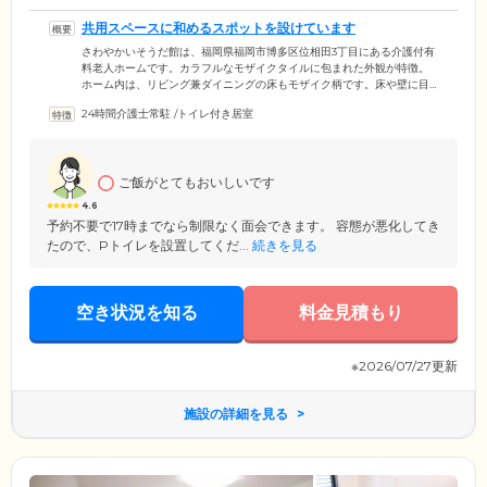
共用スペースに和めるスポットを設けています
さわやかいそうだ館は、福岡県福岡市博多区位相田3丁目にある介護付有
料老人ホームです。カラフルなモザイクタイルに包まれた外観が特徴。
ホーム内は、リビング兼ダイニングの床もモザイク柄です。床や壁に目
印があることで、居場所の確認をしていただけます。共用スペースとし
24時間介護士常駐
/
トイレ付き居室
ては、ソファとテーブルを置いた談話スペースをご用意。エントランス
付近のプランターガーデンコーナーも、ベンチ付きの休憩スペースとな
っています。ご入居者様のお部屋は、おひとりでのびのびと過ごせる個
室をご用意。各居室にはトイレを完備しており、順番待ちせずご自分の
ご飯がとてもおいしいです
ペースでお使いいただけます。
4.6
予約不要で17時までなら制限なく面会できます。 容態が悪化してき
たので、Pトイレを設置してくだ...
続きを見る
空き状況を知る
料金見積もり
※2026/07/27更新
施設の詳細を見る