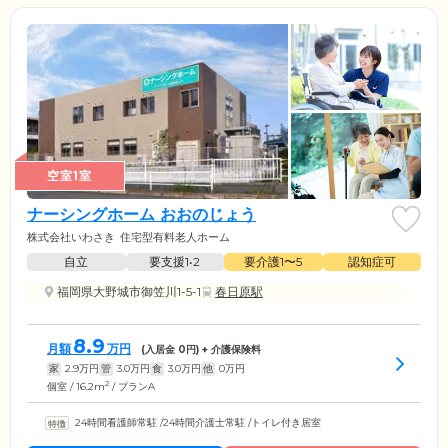
空室1室
ナーシングホーム おおのじょう
株式会社いわさき
住宅型有料老人ホーム
自立
要支援1•2
要介護1〜5
認知症可
福岡県大野城市御笠川1-5-1
春日原駅
8.9
月額
万円
(入居金
0
円) + 介護保険料
家
2.9
万円
管
3.0
万円
食
3.0
万円
他
0
万円
2
個室 / 16.2m
/ プランA
24時間看護師常駐
/
24時間介護士常駐
/
トイレ付き居室