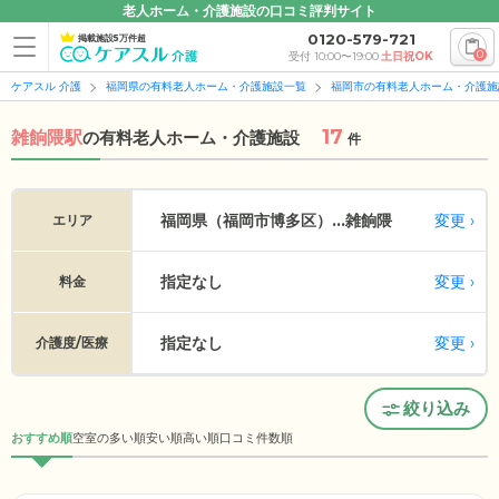
老人ホーム・介護施設の口コミ評判サイト
0120-579-721
掲載施設5万件超
0
受付 10:00〜19:00
土日祝OK
ケアスル 介護
福岡県の有料老人ホーム・介護施設一覧
福岡市の有料老人ホーム・介護施
17
雑餉隈駅
の
有料老人ホーム・介護施設
件
変更
福岡県（福岡市博多区）...
雑餉隈
エリア
指定なし
変更
料金
指定なし
変更
介護度/医療
絞り込み
おすすめ順
空室の多い順
安い順
高い順
口コミ件数順