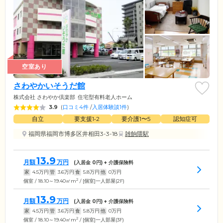
空室あり
さわやかいそうだ館
株式会社 さわやか倶楽部
住宅型有料老人ホーム
3.9
(
口コミ4件
/
入居体験談1件
)
自立
要支援1•2
要介護1〜5
認知症可
福岡県福岡市博多区井相田3-3-18
雑餉隈駅
13.9
月額
万円
(入居金
0
円) + 介護保険料
家
4.5
万円
管
3.6
万円
食
5.8
万円
他
0
万円
2
個室 / 18.10～19.40㎡m
/ [個室]一人部屋(2F)
13.9
月額
万円
(入居金
0
円) + 介護保険料
家
4.5
万円
管
3.6
万円
食
5.8
万円
他
0
万円
2
個室 / 18.10～19.40㎡m
/ [個室]一人部屋(3F)