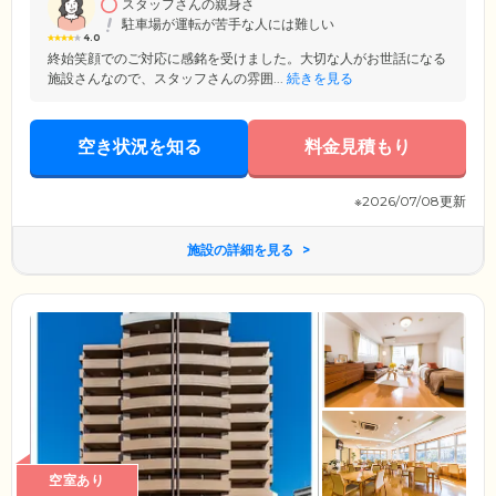
スタッフさんの親身さ
駐車場が運転が苦手な人には難しい
4.0
終始笑顔でのご対応に感銘を受けました。大切な人がお世話になる
施設さんなので、スタッフさんの雰囲...
続きを見る
空き状況を知る
料金見積もり
※2026/07/08更新
施設の詳細を見る
空室あり