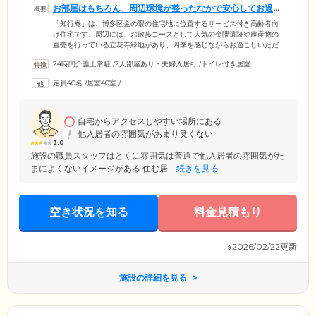
お部屋はもちろん、周辺環境が整ったなかで安心してお過ご
しいただけます
「知行庵」は、博多区金の隈の住宅地に位置するサービス付き高齢者向
け住宅です。周辺には、お散歩コースとして人気の金隈遺跡や農産物の
直売を行っている立花寺緑地があり、四季を感じながらお過ごしいただ
けます。また、金融機関やコンビニ、スーパーが近くにあり、生活にも
24時間介護士常駐
/
2人部屋あり・夫婦入居可
/
トイレ付き居室
便利な環境です。施設内は、ホテルの高級感と旅館の落ち着きを併せ持
つ内装が特徴的で、リラックスできる空間が広がっています。ご入居い
定員40名
/
居室40室
/
ただくお部屋は、プライバシーの守られた完全個室。トイレ、洗面台、
収納、エアコンを標準装備しています。愛用の家具の持ち込みも可能。
お好みに模様替えしたお部屋でおくつろぎください。
自宅からアクセスしやすい場所にある
他入居者の雰囲気があまり良くない
3.0
施設の職員スタッフはとくに雰囲気は普通で他入居者の雰囲気がた
まによくないイメージがある 住む居...
続きを見る
空き状況を知る
料金見積もり
※2026/02/22更新
施設の詳細を見る