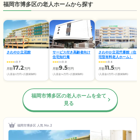
福岡市博多区の老人ホームから探す
さわやか立花館
サービス付き高齢者向け
さわやか立花弐番館（住
住宅知行庵
宅型有料老人ホーム）
3.7
3.0
3.6
17.2
9.5
11.5
月額
万円
月額
万円
月額
万円
(入居金0万円+介護保険料)
(入居金14万円+介護保険料)
(入居金0万円+介護保険料)
福岡市博多区の老人ホームを全て
見る
福岡市博多区 人気 No.2