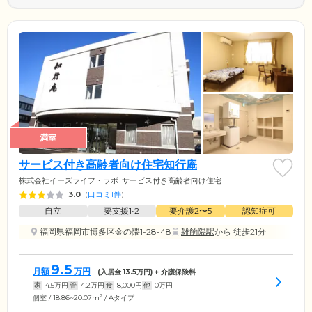
満室
サービス付き高齢者向け住宅知行庵
株式会社イーズライフ・ラボ
サービス付き高齢者向け住宅
3.0
(
口コミ1件
)
自立
要支援1•2
要介護2〜5
認知症可
福岡県福岡市博多区金の隈1-28-48
雑餉隈駅
から 徒歩21分
9.5
月額
万円
(入居金
13.5
万円) + 介護保険料
家
4.5
万円
管
4.2
万円
食
8,000
円
他
0
万円
2
個室 / 18.86~20.07m
/ Aタイプ