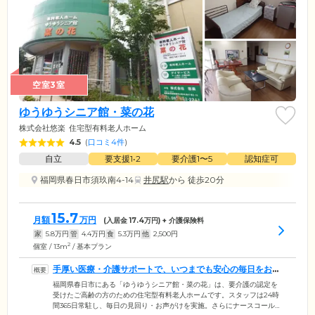
空室3室
ゆうゆうシニア館・菜の花
株式会社悠楽
住宅型有料老人ホーム
4.5
(
口コミ4件
)
自立
要支援1•2
要介護1〜5
認知症可
福岡県春日市須玖南4-14
井尻駅
から 徒歩20分
15.7
月額
万円
(入居金
17.4
万円) + 介護保険料
家
5.8
万円
管
4.4
万円
食
5.3
万円
他
2,500
円
2
個室 / 13m
/ 基本プラン
手厚い医療・介護サポートで、いつまでも安心の毎日をお守
りします
福岡県春日市にある「ゆうゆうシニア館・菜の花」は、要介護の認定を
受けたご高齢の方のための住宅型有料老人ホームです。スタッフは24時
間365日常駐し、毎日の見回り・お声がけを実施。さらにナースコールよ