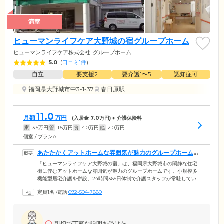
満室
ヒューマンライフケア大野城の宿グループホーム
ヒューマンライフケア株式会社
グループホーム
5.0
(
口コミ1件
)
自立
要支援2
要介護1〜5
認知症可
福岡県大野城市中3-1-37
春日原駅
11.0
月額
万円
(入居金
7.0
万円) + 介護保険料
家
3.5
万円
管
1.5
万円
食
4.0
万円
他
2.0
万円
個室 / プランA
あたたかくアットホームな雰囲気が魅力のグループホームで
す
「ヒューマンライフケア大野城の宿」は、福岡県大野城市の閑静な住宅
街に佇むアットホームな雰囲気が魅力のグループホームです。小規模多
機能型居宅介護を併設。24時間365日体制で介護スタッフが常駐していま
す。認知症と判断を受けた方にとって、新しい人間関係の構築や住環境
定員1名
/
電話
092-504-7880
の変化に順応することは大きな負担となります。当ホームでは少人数で
共同生活を送ることで、よりきめ細やかな介護ケアのご提供が可能に。
現場経験豊富なスタッフがご入居者様お一人おひとりのお気持ちに寄り
添い、日常生活のサポートを行います。どうぞ安心してお過ごしくださ
親切で丁寧な説明を受けた
い。