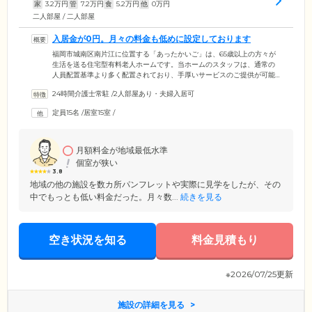
家
3.2
万円
管
7.2
万円
食
5.2
万円
他
0
万円
二人部屋 / 二人部屋
入居金が0円。月々の料金も低めに設定しております
福岡市城南区南片江に位置する「あったかいご」は、65歳以上の方々が
生活を送る住宅型有料老人ホームです。当ホームのスタッフは、通常の
人員配置基準より多く配置されており、手厚いサービスのご提供が可能
です。より多くの方々に当ホームをご利用いただきたいという思いか
24時間介護士常駐
/
2人部屋あり・夫婦入居可
ら、「あったかいご」では入居金を一切いただいておりません。月々の
利用料金も、ほかの施設より低めに設定しており、ご入居者様のご負担
定員15名
/
居室15室
/
を軽減しております。感染症や、医療ニーズが特別高い場合を除いて、
ご入居をお断りすることはほとんどございませんので、お気軽にご連絡
ください。
月額料金が地域最低水準
個室が狭い
3.8
地域の他の施設を数カ所パンフレットや実際に見学をしたが、その
中でもっとも低い料金だった。月々数...
続きを見る
空き状況を知る
料金見積もり
※2026/07/25更新
施設の詳細を見る