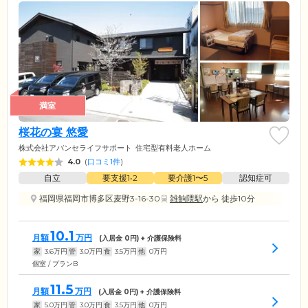
満室
桜花の宴 悠愛
株式会社アバンセライフサポート
住宅型有料老人ホーム
4.0
(
口コミ1件
)
自立
要支援1•2
要介護1〜5
認知症可
福岡県福岡市博多区麦野3-16-30
雑餉隈駅
から 徒歩10分
10.1
月額
万円
(入居金
0
円) + 介護保険料
家
3.6
万円
管
3.0
万円
食
3.5
万円
他
0
万円
個室 / プランB
11.5
月額
万円
(入居金
0
円) + 介護保険料
家
5.0
万円
管
3.0
万円
食
3.5
万円
他
0
万円