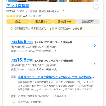
アンリ南福岡
株式会社ケアネット徳洲会
住宅型有料老人ホーム
3.4
(
口コミ2件
)
自立
要支援1•2
要介護1〜5
認知症可
福岡県福岡市博多区元町2-1-6
南福岡駅
から 徒歩3分
15.8
月額
万円
(入居金
1,210.0
万円) + 介護保険料
家
0
万円
管
6.6
万円
食
9.2
万円
他
0
万円
2
個室 / 33.03m
/ 前払い方式 202号室 (一人)
15.8
月額
万円
(入居金
1,920.0
万円) + 介護保険料
家
0
万円
管
6.6
万円
食
9.2
万円
他
0
万円
2
個室 / 43.38m
/ 前払い方式 1210号室(一人)
洗練されたサービスと家族のような関わりで毎日の生活を支
えます
福岡県福岡市の住宅型有料老人ホーム「アンリ南福岡」では、ホテルの
ように洗練されたサービスと家族のような温かな関わりでご入居者様の
生活を支援いたします。コンシェルジュによるフロントサービスでは、
ご入居者様の宅配便のお取り次ぎやお預かり、タクシーなど外部サービ
24時間介護士常駐
/
2人部屋あり・夫婦入居可
スの手配や管理のほか、来客の対応など生活全般の幅広いサポートを行
っています。また、生活サービスでは居室の清掃や長期ご不在時の管
定員238名
/
居室119室
/
理、お買い物や公的機関の手続き代行などに対応。生活上の心配ごとや