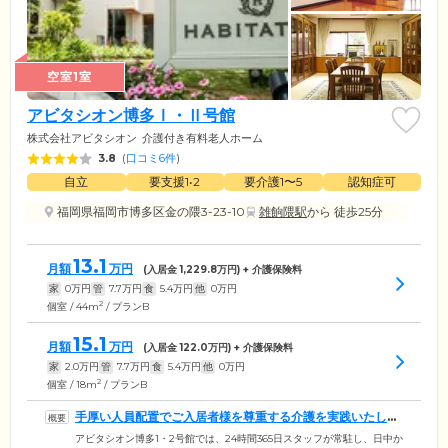
空室1室
アビタシオン博多Ⅰ・Ⅱ号館
株式会社アビタシオン
介護付き有料老人ホーム
3.8
(
口コミ6件
)
自立
要支援1•2
要介護1〜5
認知症可
福岡県福岡市博多区金の隈3-23-10
雑餉隈駅
から 徒歩25分
13.1
月額
万円
(入居金
1,229.8
万円) + 介護保険料
家
0
万円
管
7.7
万円
食
5.4
万円
他
0
万円
2
個室 / 44m
/ プランB
15.1
月額
万円
(入居金
122.0
万円) + 介護保険料
家
2.0
万円
管
7.7
万円
食
5.4
万円
他
0
万円
2
個室 / 18m
/ プランB
手厚い人員配置でご入居者様を尊重する介護を実践いたしま
す
アビタシオン博多1・2号館では、24時間365日スタッフが常駐し、日中か