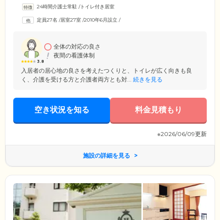
りお呼び出しがあればすぐお部屋まで駆け付ける、安心の見守り体制を
24時間介護士常駐
/
トイレ付き居室
確立しております。そのほか併設のデイサービスや「徳洲会病院」をは
じめとする地域の医療機関と連携。お食事や入浴の介助はもちろん、リ
定員27名
/
居室27室
/
2010年6月設立
/
ハビリテーション、バイタルチェック、服薬管理など、幅広いサービス
のご利用が可能です。スタッフ一同、「ゆとりある生活」をモットー
に、お一人おひとりにとって最適なサポートをご提供いたします。
全体の対応の良さ
夜間の看護体制
3.8
入居者の居心地の良さを考えたつくりと、トイレが広く向きも良
く、介護を受ける方と介護者両方とも対...
続きを見る
空き状況を知る
料金見積もり
※2026/06/09更新
施設の詳細を見る