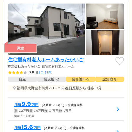
満室
住宅型有料老人ホームあったかいご
株式会社あったかいご
住宅型有料老人ホーム
3.8
(
口コミ1件
)
自立
要支援1•2
要介護1〜5
認知症可
福岡県大野城市筒井2-18-35
春日原駅
から 徒歩10分
9.9
月額
万円
(入居金
9.6
万円) + 介護保険料
家
3.2
万円
管
3.6
万円
食
3.1
万円
他
0
万円
個室 / 一人部屋
15.6
月額
万円
(入居金
9.6
万円) + 介護保険料