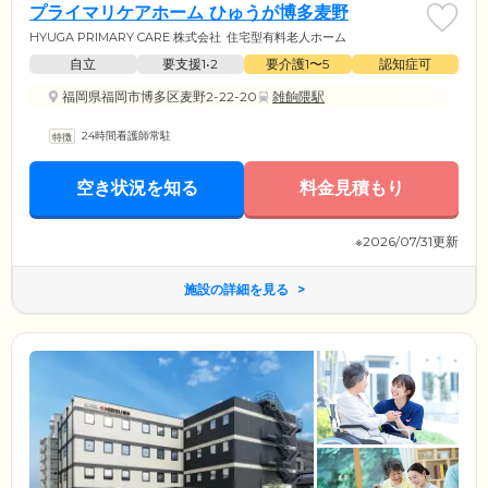
プライマリケアホーム ひゅうが博多麦野
HYUGA PRIMARY CARE 株式会社
住宅型有料老人ホーム
自立
要支援1•2
要介護1〜5
認知症可
福岡県福岡市博多区麦野2-22-20
雑餉隈駅
24時間看護師常駐
空き状況を知る
料金見積もり
※2026/07/31更新
施設の詳細を見る