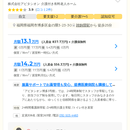
株式会社アビタシオン
介護付き有料老人ホーム
3.9
(
口コミ2件
)
自立
要支援1•2
要介護1〜5
認知症可
福岡県福岡市博多区金の隈3-23-30
雑餉隈駅
から 徒歩25分
13.1
月額
万円
(入居金
837.7
万円) + 介護保険料
家
0
万円
管
7.7
万円
食
5.4
万円
他
0
万円
2
個室 / 18m
/ 居室料一時払い方式
14.2
月額
万円
(入居金
556.3
万円) + 介護保険料
家
1.1
万円
管
7.7
万円
食
5.4
万円
他
0
万円
2
個室 / 18m
/ 居室料月払い方式
服薬サポートでお薬管理も安心、提携医療病院も隣接してい
ます
「アビタシオン博多3号館」では、24時間体制でスタッフが常駐してお
り、担当フロア制を採用しています。毎日同じスタッフがみなさまのケ
アにあたりながら、ゆっくりと信頼関係を築けるようご入居者様に寄り
添います。日中は看護師が常駐しており、些細な体調変化も見逃さない
24時間看護師常駐
/
24時間介護士常駐
/
トイレ付き居室
ように配慮。さらに施設内で開業している提携薬局「おくすり相談室(出
張薬局)」では、服薬アドバイスなどのサポートを行っています。提携医
定員308名
/
居室269室
/
電話
092-503-4483
療機関では年2回の定期的な健康診断を行うほか、緊急時には迅速な対応
を行い、場合によっては緊急治療緊急入や入院の手配もお任せくださ
い。そのほか施設向かいには、提携病院が隣接しており安心です。