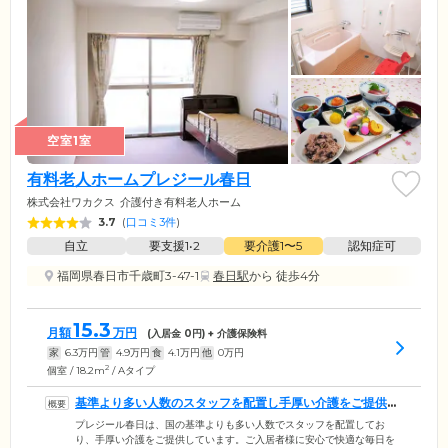
空室1室
有料老人ホームプレジール春日
株式会社ワカクス
介護付き有料老人ホーム
3.7
(
口コミ3件
)
自立
要支援1•2
要介護1〜5
認知症可
福岡県春日市千歳町3-47-1
春日駅
から 徒歩4分
15.3
月額
万円
(入居金
0
円) + 介護保険料
家
6.3
万円
管
4.9
万円
食
4.1
万円
他
0
万円
2
個室 / 18.2m
/ Aタイプ
基準より多い人数のスタッフを配置し手厚い介護をご提供い
たします
プレジール春日は、国の基準よりも多い人数でスタッフを配置してお
り、手厚い介護をご提供しています。ご入居者様に安心で快適な毎日を