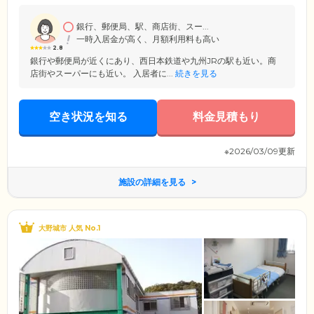
健康面の不安のご相談も承ります。各居室には緊急コールを完備してお
りますので、緊急時にはいつでもスタッフに連絡可能。すぐに駆けつけ
ますのでご安心ください。
銀行、郵便局、駅、商店街、スー...
一時入居金が高く、月額利用料も高い
2.8
銀行や郵便局が近くにあり、西日本鉄道や九州JRの駅も近い。商
店街やスーパーにも近い。 入居者に...
続きを見る
空き状況を知る
料金見積もり
※2026/03/09更新
施設の詳細を見る
大野城市 人気 No.1