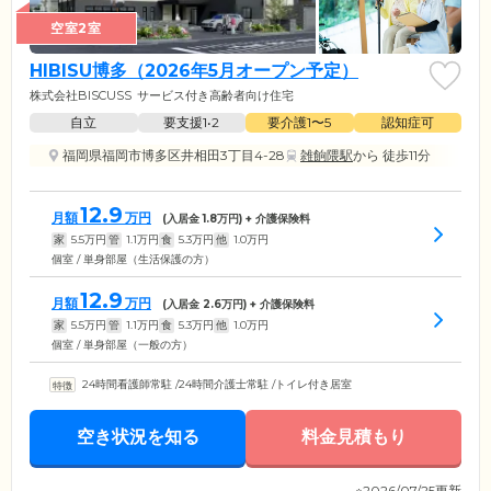
空室2室
HIBISU博多（2026年5月オープン予定）
株式会社BISCUSS
サービス付き高齢者向け住宅
自立
要支援1•2
要介護1〜5
認知症可
福岡県福岡市博多区井相田3丁目4-28
雑餉隈駅
から 徒歩11分
12.9
月額
万円
(入居金
1.8
万円) + 介護保険料
家
5.5
万円
管
1.1
万円
食
5.3
万円
他
1.0
万円
個室 / 単身部屋（生活保護の方）
12.9
月額
万円
(入居金
2.6
万円) + 介護保険料
家
5.5
万円
管
1.1
万円
食
5.3
万円
他
1.0
万円
個室 / 単身部屋（一般の方）
24時間看護師常駐
/
24時間介護士常駐
/
トイレ付き居室
空き状況を知る
料金見積もり
※2026/07/25更新