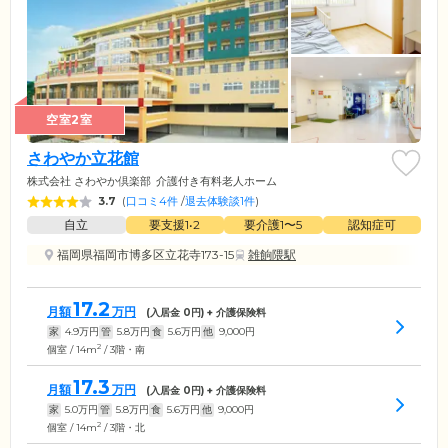
空室2室
さわやか立花館
株式会社 さわやか倶楽部
介護付き有料老人ホーム
3.7
(
口コミ4件
/
退去体験談1件
)
自立
要支援1•2
要介護1〜5
認知症可
福岡県福岡市博多区立花寺173-15
雑餉隈駅
17.2
月額
万円
(入居金
0
円) + 介護保険料
家
4.9
万円
管
5.8
万円
食
5.6
万円
他
9,000
円
2
個室 / 14m
/ 3階・南
17.3
月額
万円
(入居金
0
円) + 介護保険料
家
5.0
万円
管
5.8
万円
食
5.6
万円
他
9,000
円
2
個室 / 14m
/ 3階・北