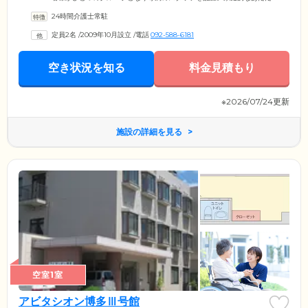
かい雰囲気のなか共同生活を営んでいます。みなさまには、お料理や洗
24時間介護士常駐
濯、掃除などから得意なお仕事をお手伝いいただいております。日常を
とおして、ご自身の役割をしっかりと持ちながら身体機能を活用してい
定員2名
/
2009年10月設立
/
電話
092-588-6181
くことにより、認知症の進行緩和を図っています。また、当ホームは西
日本鉄道「西鉄雑餉隈」駅より徒歩10分と好アクセス。玄関のすぐそば
にある大きな桜の木は、毎年満開に咲き誇り、ご入居者様やスタッフを
空き状況を知る
料金見積もり
楽しませてくれます。
※2026/07/24更新
施設の詳細を見る
空室1室
アビタシオン博多Ⅲ号館