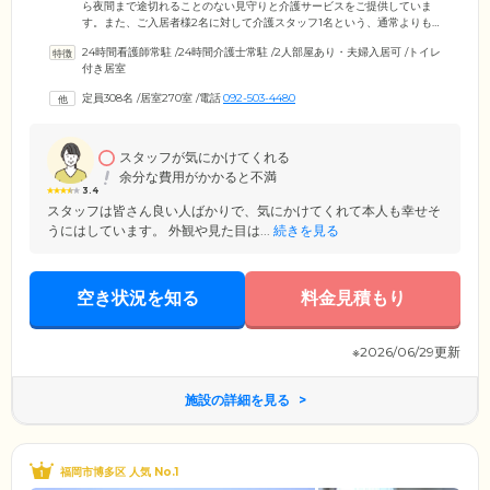
ら夜間まで途切れることのない見守りと介護サービスをご提供していま
す。また、ご入居者様2名に対して介護スタッフ1名という、通常よりも
多い人員を配置。手厚いサポートと豊かな信頼関係を維持しています。
24時間看護師常駐
/
24時間介護士常駐
/
2人部屋あり・夫婦入居可
/
トイレ
ご入居者様には「誰かがいつも近くにいる安心」を感じていただける体
付き居室
制です。加えて、その方のこれまでの人生を尊重し、お一人おひとりの
個性やご要望を最優先にした選択肢の多い介護を実践。ご自分でできる
定員308名
/
居室270室
/
電話
092-503-4480
ことは、スタッフが見守りながらご自分でやっていただくことで、自立
支援につなげています。
スタッフが気にかけてくれる
余分な費用がかかると不満
3.4
スタッフは皆さん良い人ばかりで、気にかけてくれて本人も幸せそ
うにはしています。 外観や見た目は...
続きを見る
空き状況を知る
料金見積もり
※2026/06/29更新
施設の詳細を見る
福岡市博多区 人気 No.1