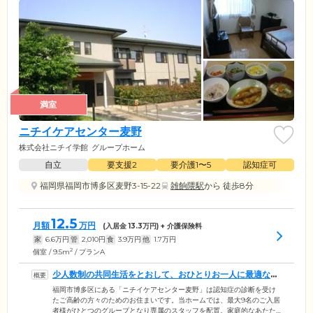
満室
ニチイケアセンター麦野
株式会社ニチイ学館
グループホーム
自立
要支援2
要介護1〜5
認知症可
福岡県福岡市博多区麦野3-15-22
雑餉隈駅
から 徒歩8分
12.5
月額
万円
(入居金
13.3
万円) + 介護保険料
家
6.6
万円
管
2,010
円
食
3.9
万円
他
1.7
万円
2
個室 / 9.5m
/ プランA
少人数制の共同生活をとおして、おひとりお一人に最適なケ
アをご提供します
福岡市博多区にある「ニチイケアセンター麦野」は認知症の診断を受け
たご高齢の方々のためのお住まいです。当ホームでは、最大9名のご入居
者様がひとつのグループとなり専属のスタッフを配置。家庭的なあたた