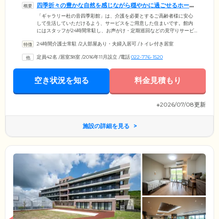
四季折々の豊かな自然を感じながら穏やかに過ごせるホーム
です
「ギャラリー杜の音四季彩館」は、介護を必要とするご高齢者様に安心
して生活していただけるよう、サービスをご用意した住まいです。館内
にはスタッフが24時間常駐し、お声がけ・定期巡回などの見守りサービ
スから宅配便の受け取りといったフロントサービスまで、みなさまの生
24時間介護士常駐
/
2人部屋あり・夫婦入居可
/
トイレ付き居室
活を幅広くサポートします。ホームがあるのは、利便性と豊かな自然を
兼ね備えた仙台市泉区の丸田沢地区。周辺には「長命館公園」「水の森
定員42名
/
居室38室
/
2016年11月設立
/
電話
022-776-1520
公園」など散策スポットが充実しています。ほかにも大型の商業施設や
銀行、郵便局などが揃う便利なエリアです。四季の移り変わりを感じな
がら穏やかにお過ごしください。
空き状況を知る
料金見積もり
※2026/07/08更新
施設の詳細を見る