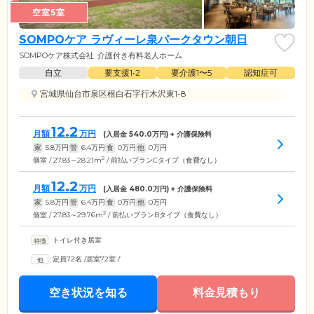
空室5室
SOMPOケア ラヴィーレ泉パークタウン朝日
SOMPOケア株式会社
介護付き有料老人ホーム
自立
要支援1•2
要介護1〜5
認知症可
宮城県仙台市泉区根白石字行木沢東1-8
12.2
月額
万円
(入居金
540.0
万円) + 介護保険料
家
5.8
万円
管
6.4
万円
食
0
万円
他
0
万円
2
個室 / 27.83～28.21m
/ 前払いプランCタイプ（食費なし）
12.2
月額
万円
(入居金
480.0
万円) + 介護保険料
家
5.8
万円
管
6.4
万円
食
0
万円
他
0
万円
2
個室 / 27.83～29.76m
/ 前払いプランBタイプ（食費なし）
トイレ付き居室
定員72名
/
居室72室
/
空き状況を知る
料金見積もり