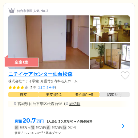
仙台市泉区 人気 No.2
空室1室
ニチイケアセンター仙台松森
株式会社ニチイ学館
介護付き有料老人ホーム
3.8
(
口コミ4件
)
自立
要支援1•2
要介護1〜5
認知症可
宮城県仙台市泉区松森台95-1
岩切駅
20.7
月額
万円
(入居金
30.0
万円) + 介護保険料
家
8.8
万円
管
5.0
万円
食
6.9
万円
他
0
万円
2
個室 / 18.3~20.74m
/ 基本プラン