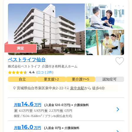
満室
ベストライフ仙台
株式会社ベストライフ
介護付き有料老人ホーム
4.4
(
口コミ2件
)
自立
要支援1•2
要介護1〜5
認知症可
宮城県仙台市泉区泉中央2-22-1
泉中央駅
から 徒歩6分
14.6
月額
万円
(入居金
120.0
万円) + 介護保険料
家
6.5
万円
管
5.9
万円
食
2.2
万円
他
0
万円
2
個室 / 15.04~15.68m
/ プランb(前払金方式)
16.0
月額
万円
(入居金
0
円) + 介護保険料