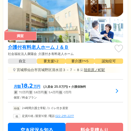
満室
介護付有料老人ホームＪ＆Ｂ
社会福祉法人康陽会
介護付き有料老人ホーム
自立
要支援1•2
要介護1〜5
認知症可
宮城県仙台市宮城野区清水沼３－７－８
陸前原ノ町駅
18.2
月額
万円
(入居金
25.0
万円) + 介護保険料
家
7.0
万円
管
5.8
万円
食
5.4
万円
他
0
万円
個室 / 料金プラン
24時間介護士常駐
/
トイレ付き居室
定員10名
/
居室10室
/
電話
022-291-2217
空き状況を知る
料金見積もり