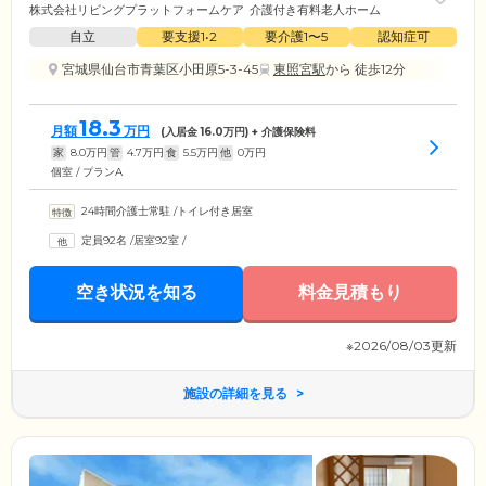
株式会社リビングプラットフォームケア
介護付き有料老人ホーム
自立
要支援1•2
要介護1〜5
認知症可
宮城県仙台市青葉区小田原5-3-45
東照宮駅
から 徒歩12分
18.3
月額
万円
(入居金
16.0
万円) + 介護保険料
家
8.0
万円
管
4.7
万円
食
5.5
万円
他
0
万円
個室 / プランA
24時間介護士常駐
/
トイレ付き居室
定員92名
/
居室92室
/
空き状況を知る
料金見積もり
※2026/08/03更新
施設の詳細を見る