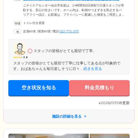
い
ニチイケアセンター仙台市名坂は、24時間365日体制で介護スタッフが常
駐する、安心の住まいです。ホーム内は、転倒やつまずきを防止するバ
リアフリー設計。お部屋は、プライバシーに配慮した個室をご用意しま
した。各お部屋にはトイレを備えており、周囲を気にせずご自分のペー
トイレ付き居室
スでお使いいただけます。どうぞ第二の我が家として、リラックスして
お過ごしください。お食事は栄養バランスのよいメニューを、1日3食ご
定員60名
/
居室60室
/
電話
022-772-2117
提供。ほかのご入居者様と一緒に食べることで、食欲増進効果も期待で
きます。浴室は個浴のほか、介助が必要な方のための特殊浴槽も設置。
スタッフのサポートのもと、快適に清潔を保っていただけます。
スタッフの皆様がとても親切で丁寧。
3.8
スタッフの皆様がとても親切で丁寧に仕事してある点が印象的で
す。おばあちゃんも毎日楽しそうに日々...
続きを見る
空き状況を知る
料金見積もり
※2026/07/08更新
施設の詳細を見る