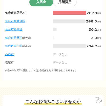
入居金
月額費用
宮
287.9
仙台市泉区平均
万円
城
県
288.0
仙台市宮城野区
万円
の
入
30.2
仙台市青葉区
万円
居
金
2.0
仙台市若林区
(参考値)
万円
相
場
294.7
仙台市太白区
(参考値)
万円
（市
区
石巻市
データなし
町
村
塩竈市
データなし
別）
気仙沼市
件数が5件以下の施設については参考値として掲載をしております。
データなし
白石市
データなし
名取市
データなし
角田市
データなし
こんなお悩みございませんか
多賀城市
データなし