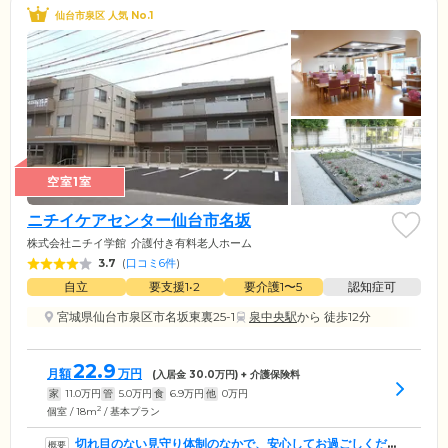
仙台市泉区 人気 No.1
空室1室
ニチイケアセンター仙台市名坂
株式会社ニチイ学館
介護付き有料老人ホーム
3.7
(
口コミ6件
)
自立
要支援1•2
要介護1〜5
認知症可
宮城県仙台市泉区市名坂東裏25-1
泉中央駅
から 徒歩12分
22.9
月額
万円
(入居金
30.0
万円) + 介護保険料
家
11.0
万円
管
5.0
万円
食
6.9
万円
他
0
万円
2
個室 / 18m
/ 基本プラン
切れ目のない見守り体制のなかで、安心してお過ごしくださ