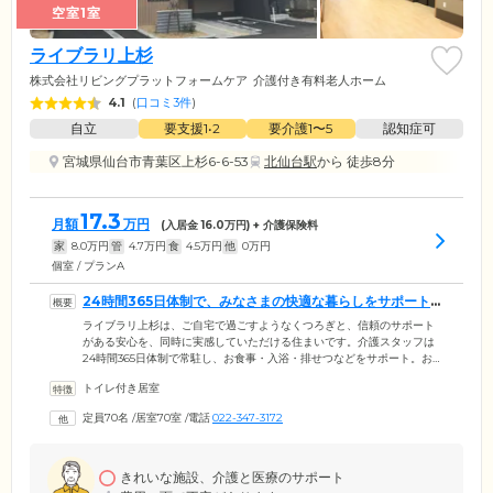
空室1室
ライブラリ上杉
株式会社リビングプラットフォームケア
介護付き有料老人ホーム
4.1
(
口コミ3件
)
自立
要支援1•2
要介護1〜5
認知症可
宮城県仙台市青葉区上杉6-6-53
北仙台駅
から 徒歩8分
17.3
月額
万円
(入居金
16.0
万円) + 介護保険料
家
8.0
万円
管
4.7
万円
食
4.5
万円
他
0
万円
個室 / プランA
24時間365日体制で、みなさまの快適な暮らしをサポートし
ます
ライブラリ上杉は、ご自宅で過ごすようなくつろぎと、信頼のサポート
がある安心を、同時に実感していただける住まいです。介護スタッフは
24時間365日体制で常駐し、お食事・入浴・排せつなどをサポート。お部
屋は、おひとりでくつろげる個室となっています。各お部屋にはトイレ
トイレ付き居室
を備えているため、周囲を気にせずご自分のペースでご使用が可能で
す。お食事は、朝昼夕の1日3食ご提供。介護食や治療食への変更も相談
定員70名
/
居室70室
/
電話
022-347-3172
可能ですので、お気軽にお問い合わせください。また、当ホームでは介
護を必要とするみなさまが少しでも家計の負担なくご入居いただけるよ
う、入居金は無料となっています。
きれいな施設、介護と医療のサポート