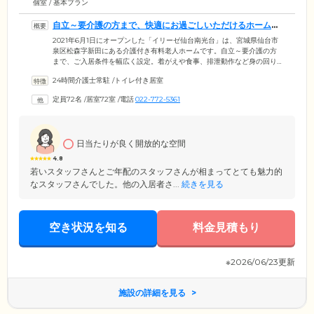
個室 / 基本プラン
自立～要介護の方まで、快適にお過ごしいただけるホームで
す
2021年6月1日にオープンした「イリーゼ仙台南光台」は、宮城県仙台市
泉区松森字新田にある介護付き有料老人ホームです。自立～要介護の方
まで、ご入居条件を幅広く設定。着がえや食事、排泄動作など身の回り
のことをある程度ご自身でできる方から、認知症や寝たきりの方まで、
24時間介護士常駐
/
トイレ付き居室
快適にお過ごしいただけるよう居住空間を整備しています。また、ご入
居者様の安心の毎日をお守りするため、介護スタッフは24時間365日常
定員72名
/
居室72室
/
電話
022-772-5361
駐。身体的な介護サポートはもちろんこと、アクティビティのお誘いや
お困りごとへの相談など、ご入居者様・ご家族様の気持ちに寄り添っ
た、きめ細やかなサービスをご提供いたします。
日当たりが良く開放的な空間
4.8
若いスタッフさんとご年配のスタッフさんが相まってとても魅力的
なスタッフさんでした。他の入居者さ...
続きを見る
空き状況を知る
料金見積もり
※2026/06/23更新
施設の詳細を見る