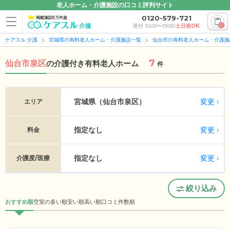
老人ホーム・介護施設の口コミ評判サイト
0120-579-721
掲載施設5万件超
0
受付 10:00〜19:00
土日祝OK
ケアスル 介護
宮城県の有料老人ホーム・介護施設一覧
仙台市の有料老人ホーム・介護施
7
仙台市泉区
の
介護付き有料老人ホーム
件
変更
宮城県（仙台市泉区）
エリア
指定なし
変更
料金
指定なし
変更
介護度/医療
絞り込み
おすすめ順
空室の多い順
安い順
高い順
口コミ件数順