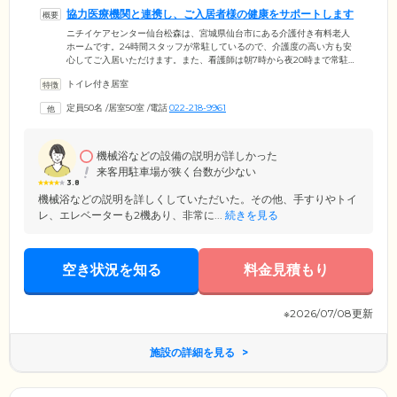
協力医療機関と連携し、ご入居者様の健康をサポートします
ニチイケアセンター仙台松森は、宮城県仙台市にある介護付き有料老人
ホームです。24時間スタッフが常駐しているので、介護度の高い方も安
心してご入居いただけます。また、看護師は朝7時から夜20時まで常駐。
ご入居者様の健康管理を行っています。夜間はスタッフが2時間おきに巡
トイレ付き居室
回し、ご入居者様の安否を確認。さらに協力医療機関と連携し、夜間で
も万が一異常があれば、すぐに連携医と連絡がとれる体制を整えていま
定員50名
/
居室50室
/
電話
022-218-9961
す。ほかにも診察が必要な場合は、協力医療機関であれば、スタッフが
無料で送迎、無料で診療をご利用いただけます。
機械浴などの設備の説明が詳しかった
来客用駐車場が狭く台数が少ない
3.8
機械浴などの説明を詳しくしていただいた。その他、手すりやトイ
レ、エレベーターも2機あり、非常に...
続きを見る
空き状況を知る
料金見積もり
※2026/07/08更新
施設の詳細を見る