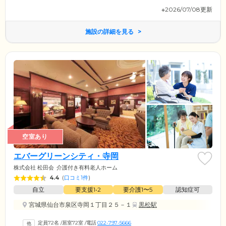
※2026/07/08更新
施設の詳細を見る
空室あり
エバーグリーンシティ・寺岡
株式会社 松田会
介護付き有料老人ホーム
4.4
(
口コミ1件
)
自立
要支援1•2
要介護1〜5
認知症可
宮城県仙台市泉区寺岡１丁目２５－１
黒松駅
定員72名
/
居室72室
/
電話
022-797-5666