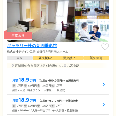
空室あり
ギャラリー杜の音四季彩館
株式会社デザイン工房
介護付き有料老人ホーム
自立
要支援1•2
要介護1〜5
認知症可
宮城県仙台市泉区上谷刈赤坂6-102
八乙女駅
18.9
月額
万円
(入居金
680.0
万円) + 介護保険料
家
0
万円
管
5.9
万円
食
13.0
万円
他
0
万円
個室 / 入居一時金プラン(一人部屋・一般居室)
18.9
月額
万円
(入居金
750.0
万円) + 介護保険料
家
0
万円
管
5.9
万円
食
13.0
万円
他
0
万円
2
個室 / 26.43m
/ 入居一時金プラン(一人部屋・特別居室)