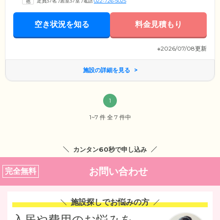
定員37名
/
居室37室
/
電話
022-726-5025
空き状況を知る
料金見積もり
※2026/07/08更新
施設の詳細を見る
1
1~7 件 全 7 件中
カンタン60秒で申し込み
お問い合わせ
完全無料
施設探しでお悩みの方
入居や費用のお悩みを