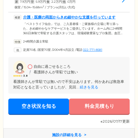
家
7.9
万円
管
5.9
万円
食
2.2
万円
他
0
万円
2
個室 / 15.04~15.68m
/ プランa(月払い方式)
介護・医療の両面からきめ細やかな支援を行っています
「ベストライフ仙台」では、ご入居者様・ご家族様の立場に寄り添っ
た、きめ細やかなケアサービスをご提供しています。ホーム内に24時間
365日体制で常駐する介護スタッフは、現場経験豊富なプロ集団。血圧測
定や検温などの日々のバイタルチェックはもちろん、日常生活上のお困
24時間介護士常駐
りごとの援助や個別の身体介護など、ご入居者様お一人おひとりの身体
状況やご要望に沿ったケアを行っています。さらに、たんの吸引（口腔
定員70名
/
居室70室
/
2004年4月設立
/
電話
022-771-8581
内・鼻腔内）や経管栄養（胃ろう・腸ろう）の管理といった専門的な研
修を受けた介護スタッフを配置。医療ニーズがの高い方も安心してお任
せいただけます。
自由に過ごせるところ
看護師さんが常駐では無い
3.8
看護師さんが常駐では無いので不安はあります。何かあれば救急車
対応となると言っていましたが、見回...
続きを見る
空き状況を知る
料金見積もり
※2026/07/17更新
施設の詳細を見る