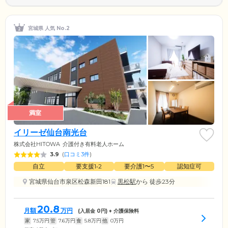
宮城県 人気 No.2
満室
イリーゼ仙台南光台
株式会社HITOWA
介護付き有料老人ホーム
3.9
(
口コミ3件
)
自立
要支援1•2
要介護1〜5
認知症可
宮城県仙台市泉区松森新田181
黒松駅
から 徒歩23分
20.8
月額
万円
(入居金
0
円) + 介護保険料
家
7.5
万円
管
7.6
万円
食
5.8
万円
他
0
万円