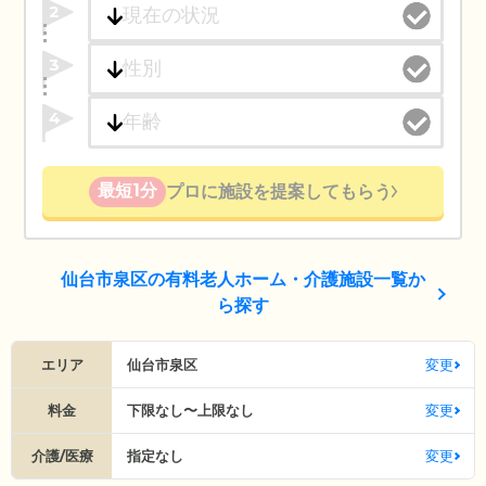
2
3
4
最短1分
プロに施設を提案してもらう
仙台市泉区の有料老人ホーム・介護施設一覧か
ら探す
エリア
仙台市泉区
変更
料金
下限なし〜上限なし
変更
介護/医療
指定なし
変更