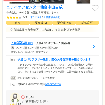
ニチイケアセンター仙台中山吉成
株式会社ニチイ学館
介護付き有料老人ホーム
3.9
(
口コミ3件
/
入居体験談1件
)
自立
要支援1•2
要介護1〜5
認知症可
宮城県仙台市青葉区中山吉成1-7-18
東北福祉大前駅
22.5
月額
万円
(入居金
30.0
万円) + 介護保険料
家
10.6
万円
管
5.0
万円
食
6.9
万円
他
0
万円
2
個室 / 18.75~20.25m
/ 個室プラン
快適なバリアフリー設計。安心ある住環境を整えています
ニチイケアセンター仙台中山吉成は、おひとりでの生活が難しいご高齢
の方に安心してお過ごしいただくための住まいです。ホーム内は段差が
なく、車いすの方も快適なバリアフリー設計。生活の拠点となるお部屋
は、全室個室をご用意しました。お部屋内にはトイレを完備しており、
24時間介護士常駐
/
トイレ付き居室
ご自分のペースでの使用が可能です。入浴は個浴に加えて特殊浴槽も設
置。介護度が上がった場合も、安心して清潔を保っていただけます。お
定員60名
/
居室60室
/
電話
022-303-2280
食事は栄養バランスに配慮したメニューを、1日3食ご提供。広々とした
空間で、ご入居者様同士でのおしゃべりを楽しみながら和やかなひとと
きをお過ごしください。
新しい
駐車場が少し狭い
4.4