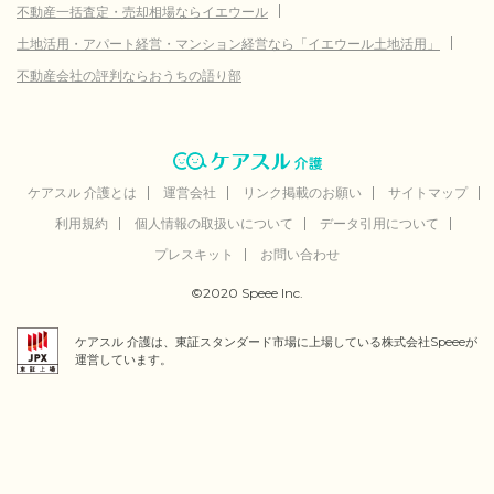
不動産一括査定・売却相場ならイエウール
亘理郡亘理町
データなし
土地活用・アパート経営・マンション経営なら「イエウール土地活用」
亘理郡山元町
データなし
不動産会社の評判ならおうちの語り部
宮城郡松島町
データなし
宮城郡七ヶ浜町
データなし
宮城郡利府町
データなし
ケアスル 介護とは
運営会社
リンク掲載のお願い
サイトマップ
利用規約
個人情報の取扱いについて
データ引用について
黒川郡大和町
データなし
プレスキット
お問い合わせ
黒川郡大郷町
データなし
©2020 Speee Inc.
黒川郡大衡村
データなし
ケアスル 介護は、東証スタンダード市場に上場している株式会社Speeeが
加美郡色麻町
データなし
運営しています。
加美郡加美町
データなし
遠田郡涌谷町
データなし
遠田郡美里町
データなし