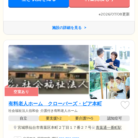
※2026/07/08更新
施設の詳細を見る
空室あり
有料老人ホーム クローバーズ・ピア本町
社会福祉法人信和会
介護付き有料老人ホーム
自立
要支援1•2
要介護1〜5
認知症可
宮城県仙台市青葉区本町２丁目１７番２７号
青葉通一番町駅