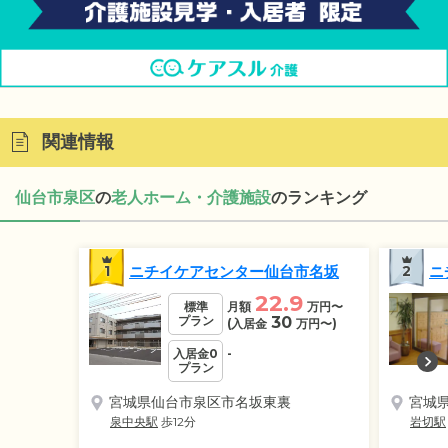
関連情報
仙台市泉区
の
老人ホーム・介護施設
のランキング
1
ニチイケアセンター仙台市名坂
2
ニ
22.9
標準
月額
万円
〜
プラン
30
(入居金
万円
〜)
入居金0
-
プラン
宮城県仙台市泉区市名坂東裏
宮城
泉中央駅
歩12分
岩切駅