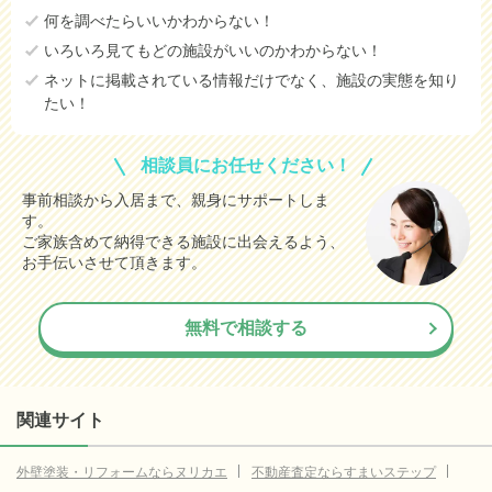
何を調べたらいいかわからない！
岩沼市
データなし
いろいろ見てもどの施設がいいのかわからない！
登米市
データなし
ネットに掲載されている情報だけでなく、施設の実態を知り
たい！
栗原市
データなし
東松島市
データなし
相談員にお任せください！
大崎市
データなし
事前相談から入居まで、親身にサポートしま
す。
富谷市
データなし
ご家族含めて納得できる施設に出会えるよう、
刈田郡蔵王町
データなし
お手伝いさせて頂きます。
刈田郡七ヶ宿町
データなし
無料で相談する
柴田郡大河原町
データなし
柴田郡村田町
データなし
柴田郡柴田町
データなし
関連サイト
柴田郡川崎町
データなし
外壁塗装・リフォームならヌリカエ
不動産査定ならすまいステップ
伊具郡丸森町
データなし