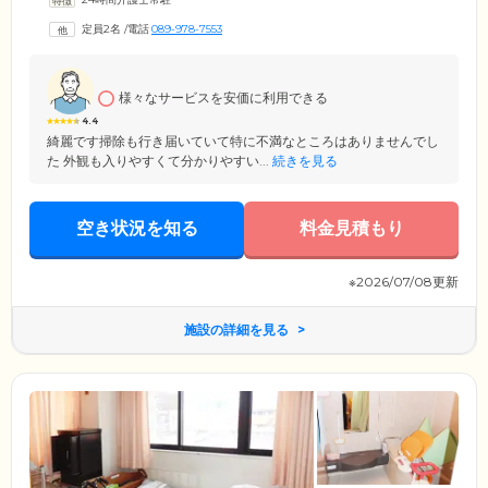
を「ここち」と命名。1日のスケジュールは、スタッフが細かく決めてし
まうのではなく、ご入居者様それぞれのペースでお過ごしいただきたい
定員2名
/
電話
089-978-7553
と考えています。起床から就寝までご入居者様お一人おひとりのライフ
スタイルに合わせた支援を行いますので、ご自宅と同じように自由に暮
らすことができます。
様々なサービスを安価に利用できる
4.4
綺麗です掃除も行き届いていて特に不満なところはありませんでし
た 外観も入りやすくて分かりやすい...
続きを見る
空き状況を知る
料金見積もり
※2026/07/08更新
施設の詳細を見る