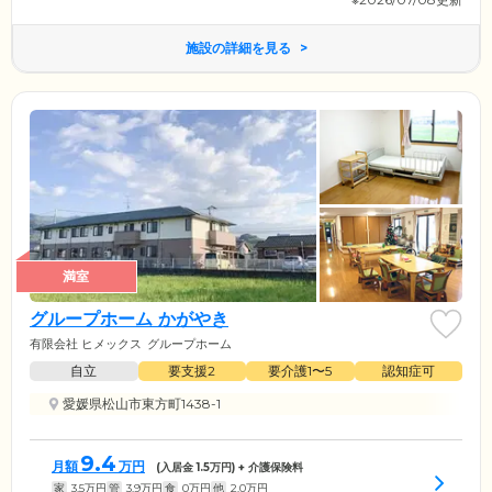
施設の詳細を見る
満室
グループホーム かがやき
有限会社 ヒメックス
グループホーム
自立
要支援2
要介護1〜5
認知症可
愛媛県松山市東方町1438-1
9.4
月額
万円
(入居金
1.5
万円) + 介護保険料
家
3.5
万円
管
3.9
万円
食
0
万円
他
2.0
万円