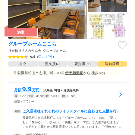
満室
グループホームここち
社会福祉法人みかん会
グループホーム
4.4
(
口コミ1件
)
自立
要支援1•2
要介護1~5
認知症可
愛媛県松山市志津川町200
伊予和気駅
から 徒歩16分
9.9
月額
万円
(入居金
0
円) + 介護保険料
家
4.2
万円
管
3.8
万円
食
4,000
円
他
1.5
万円
個室 / プランA
ご入居者様それぞれのライフスタイルに合わせた支援を行い
ます
愛媛県松山市志津川町にある「グループホームここち」では、「楽し
む」「繋がる」「いきがい」「共生」をテーマに、ご入居のみなさまが
ご自分らしく暮らせる居住環境づくりに注力しています。「心地いい」
「居心地がいい」と思っていただけるような住まいを目指し、ホーム名
24時間介護士常駐