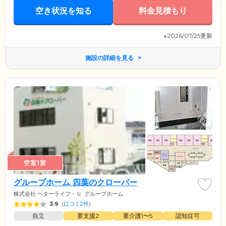
空き状況を知る
料金見積もり
※2026/07/25更新
施設の詳細を見る
空室1室
グループホーム 四葉のクローバー
株式会社 ベターライフ・Ｕ
グループホーム
3.9
(
口コミ2件
)
自立
要支援2
要介護1〜5
認知症可