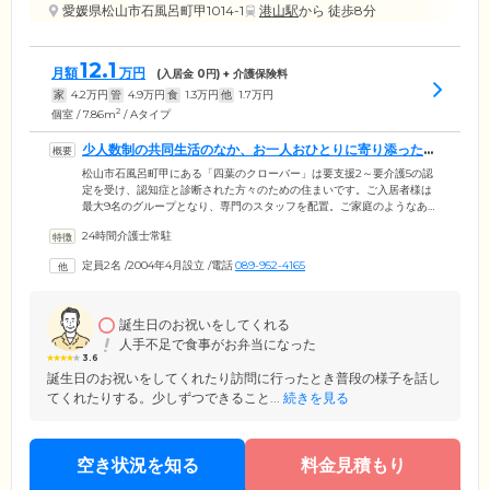
愛媛県松山市石風呂町甲1014-1
港山駅
から 徒歩8分
12.1
月額
万円
(入居金
0
円) + 介護保険料
家
4.2
万円
管
4.9
万円
食
1.3
万円
他
1.7
万円
2
個室 / 7.86m
/ Aタイプ
少人数制の共同生活のなか、お一人おひとりに寄り添ったケ
アをご提供します
松山市石風呂町甲にある「四葉のクローバー」は要支援2～要介護5の認
定を受け、認知症と診断された方々のための住まいです。ご入居者様は
最大9名のグループとなり、専門のスタッフを配置。ご家庭のようなあた
たかい雰囲気のなか、共同生活を営んでいます。スタッフは日常をつう
24時間介護士常駐
じて、ご入居者様それぞれの個性をしっかりと把握。お食事の支度や掃
除、洗濯のなどから、お一人おひとりが得意とする家事のお手伝いをい
定員2名
/
2004年4月設立
/
電話
089-952-4165
ただいています。暮らしのなかでご自身の役割をしっかりとこなしなが
ら、身体機能を活用していくことにより脳を活性化。ご自分で生活のひ
ととおりのことができる「自立」の状態を目指しています。
誕生日のお祝いをしてくれる
人手不足で食事がお弁当になった
3.6
誕生日のお祝いをしてくれたり訪問に行ったとき普段の様子を話し
てくれたりする。少しずつできること...
続きを見る
空き状況を知る
料金見積もり