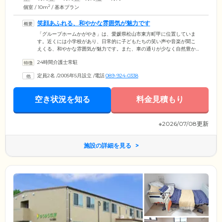
2
個室 / 10m
/ 基本プラン
笑顔あふれる、和やかな雰囲気が魅力です
「グループホームかがやき」は、愛媛県松山市東方町甲に位置していま
す。近くには小学校があり、日常的に子どもたちの笑い声や音楽が聞こ
えくる、和やかな雰囲気が魅力です。また、車の通りが少なく自然豊か
な環境なので、お散歩なども安心して楽しんでいただけます。また、当
24時間介護士常駐
ホームではケアに従事するスタッフの人柄づくりを大切にしており、ご
入居者様お一人おひとりに満足していただけるように日々研鑽を重ねて
定員2名
/
2005年5月設立
/
電話
089-924-0338
います。スタッフがご入居者様と共に食事や洗濯・掃除などを助け合い
ながら楽しく生活することで、穏やかな日々をご提供しています。
空き状況を知る
料金見積もり
※2026/07/08更新
施設の詳細を見る