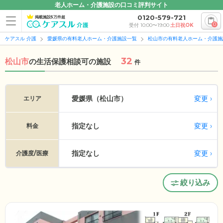
老人ホーム・介護施設の口コミ評判サイト
0120-579-721
掲載施設5万件超
0
受付 10:00〜19:00
土日祝OK
ケアスル 介護
愛媛県の有料老人ホーム・介護施設一覧
松山市の有料老人ホーム・介護施
32
松山市
の
生活保護相談可の施設
件
変更
愛媛県（松山市）
エリア
指定なし
変更
料金
指定なし
変更
介護度/医療
絞り込み