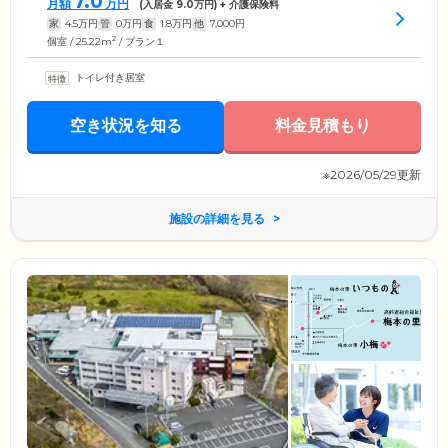
7.0
月額
万円
(入居金
9.0
万円) + 介護保険料
家
4.5
万円
管
0
万円
食
1.8
万円
他
7,000
円
2
個室 / 25.22m
/ プラン１
トイレ付き居室
空き状況を知る
料金見積もり
※2026/05/29更新
施設の詳細を見る