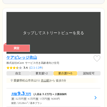
満室
ケアビレッジ衣山
株式会社eCare
サービス付き高齢者向け住宅
3.4
(
口コミ2件
)
自立
要支援1•2
要介護1〜5
認知症可
愛媛県松山市衣山1
衣山駅
から 徒歩3分
9.3
月額
万円
(入居金
3.2
万円) + 介護保険料
家
3.2
万円
管
4.1
万円
食
1.1
万円
他
9,000
円
2
個室 / 20.28m
/ 基本プラン