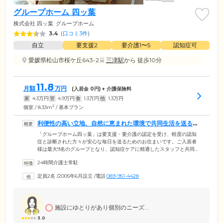
グループホーム 四ッ葉
株式会社 四ッ葉
グループホーム
3.4
(
口コミ3件
)
自立
要支援2
要介護1〜5
認知症可
愛媛県松山市桜ケ丘643-2
三津駅
から 徒歩10分
11.8
月額
万円
(入居金
0
円) + 介護保険料
家
4.3
万円
管
4.9
万円
食
1.3
万円
他
1.3
万円
2
個室 / 8.33m
/ 基本プラン
利便性の高い立地、自然に恵まれた環境で共同生活を送るホ
ームです
「グループホーム四ッ葉」は要支援・要介護の認定を受け、軽度の認知
症と診断された方々が安心な毎日を送るためのお住まいです。ご入居者
様は最大9名のグループとなり、認知症ケアに精通したスタッフと共同で
生活。身体介護や機能訓練、レクリエーションなどをとおして、認知症
24時間介護士常駐
の進行緩和を目指します。また、お一人おひとりには個室をご用意。プ
ライバシーを確保しながらお過ごしいただけます。場所は松山市桜ヶ
定員2名
/
2005年6月設立
/
電話
089-951-4428
丘。周辺には薬局やコンビニエンスストア、回転寿司、ケーキ店、スー
パーなどが集まる生活に便利な環境です。また、ホーム裏手には自然豊
かな里山が広がり、窓からは四季の景色を楽しめます。
施設にゆとりがあり個別のニーズ...
3.0