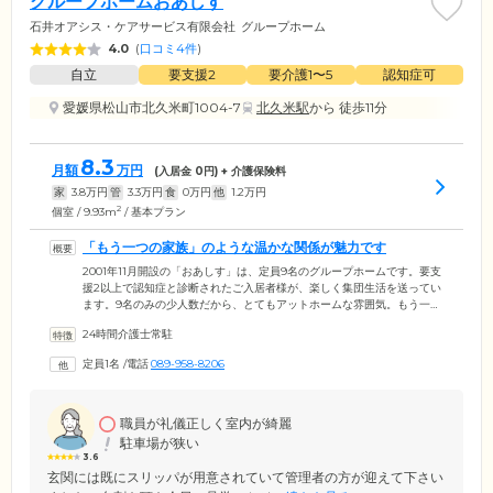
グループホームおあしす
石井オアシス・ケアサービス有限会社
グループホーム
4.0
(
口コミ4件
)
自立
要支援2
要介護1〜5
認知症可
愛媛県松山市北久米町1004-7
北久米駅
から 徒歩11分
8.3
月額
万円
(入居金
0
円) + 介護保険料
家
3.8
万円
管
3.3
万円
食
0
万円
他
1.2
万円
2
個室 / 9.93m
/ 基本プラン
「もう一つの家族」のような温かな関係が魅力です
2001年11月開設の「おあしす」は、定員9名のグループホームです。要支
援2以上で認知症と診断されたご入居者様が、楽しく集団生活を送ってい
ます。9名のみの少人数だから、とてもアットホームな雰囲気。もう一つ
の家族のようになんでもいえる関係のため、いつもありのままの自分で
24時間介護士常駐
過ごせることが魅力です。介護スタッフは、24時間365日体制でご入居者
様をサポート。一緒に食事を作ったり、お部屋の掃除をしたり、近所の
定員1名
/
電話
089-958-8206
スーパーへ買い物に行ったり、日常的な家事を行い、こころとからだを
積極的に動かすことで、認知症の進行緩和を目指しています。心がほっ
とする雰囲気のなか、穏やかな毎日をお過ごしください。
職員が礼儀正しく室内が綺麗
駐車場が狭い
3.6
玄関には既にスリッパが用意されていて管理者の方が迎えて下さい