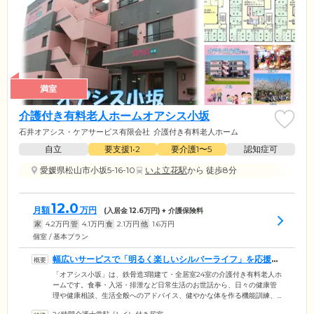
満室
介護付き有料老人ホームオアシス小坂
石井オアシス・ケアサービス有限会社
介護付き有料老人ホーム
自立
要支援1•2
要介護1〜5
認知症可
愛媛県松山市小坂5-16-10
いよ立花駅
から 徒歩8分
12.0
月額
万円
(入居金
12.6
万円) + 介護保険料
家
4.2
万円
管
4.1
万円
食
2.1
万円
他
1.6
万円
個室 / 基本プラン
幅広いサービスで「明るく楽しいシルバーライフ」を応援し
ます
「オアシス小坂」は、鉄骨造3階建て・全居室24室の介護付き有料老人ホ
ームです。食事・入浴・排泄など日常生活のお世話から、日々の健康管
理や健康相談、生活全般へのアドバイス、健やかな体を作る機能訓練、
多彩なレクリエーションなど、ニーズに応える幅広いサービスで、ご入