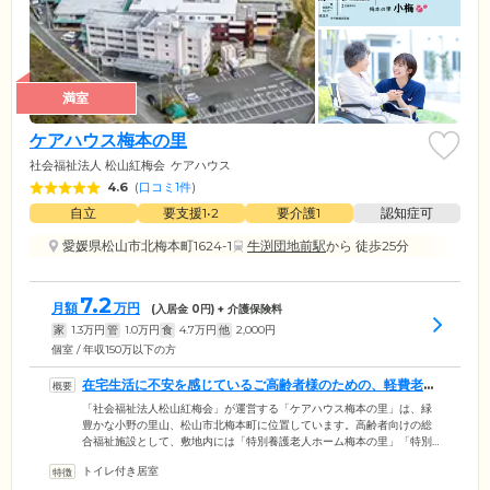
満室
ケアハウス梅本の里
社会福祉法人 松山紅梅会
ケアハウス
4.6
(
口コミ1件
)
自立
要支援1•2
要介護1
認知症可
愛媛県松山市北梅本町1624-1
牛渕団地前駅
から 徒歩25分
7.2
月額
万円
(入居金
0
円) + 介護保険料
家
1.3
万円
管
1.0
万円
食
4.7
万円
他
2,000
円
個室 / 年収150万以下の方
在宅生活に不安を感じているご高齢者様のための、軽費老人
ホームです
「社会福祉法人松山紅梅会」が運営する「ケアハウス梅本の里」は、緑
豊かな小野の里山、松山市北梅本町に位置しています。高齢者向けの総
合福祉施設として、敷地内には「特別養護老人ホーム梅本の里」「特別
養護老人ホーム梅本の里ゆにっと」「グループホーム梅本の里」を併
トイレ付き居室
設。現在ご家族様と離れてひとり暮らしをされている方など在宅生活に