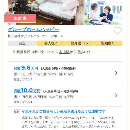
空室1室
グループホームハッピー
株式会社ケアジャパン
グループホーム
自立
要支援2
要介護1〜5
認知症可
愛媛県松山市中央1-17-35
衣山駅
から 徒歩8分
9.6
月額
万円
(入居金
0
円) + 介護保険料
家
3.7
万円
管
3.6
万円
食
7,000
円
他
1.6
万円
個室 / プラン2
10.0
月額
万円
(入居金
0
円) + 介護保険料
家
4.1
万円
管
3.6
万円
食
7,000
円
他
1.6
万円
個室 / プラン1
それぞれがご自分らしい生活を送れるような環境です
認知症の方に寄り添う「グループホームハッピー」では、「あなたらし
い生活を応援します」というモットーを掲げ、アットホームで楽しい雰
囲気づくりに注力しています。ご入居者様とスタッフが一体となり、川