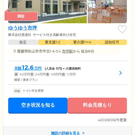
満室
ゆうゆう市坪
株式会社悠遊社
サービス付き高齢者向け住宅
自立
要支援1•2
要介護1〜4
認知症可
愛媛県松山市市坪北1-6-5
市坪駅
から 徒歩8分
12.6
月額
万円
(入居金
0
円) + 介護保険料
家
4.2
万円
管
2.4
万円
食
4.9
万円
他
1.1
万円
個室 / 基本プラン
トイレ付き居室
空き状況を知る
料金見積もり
※2026/06/19更新
施設の詳細を見る