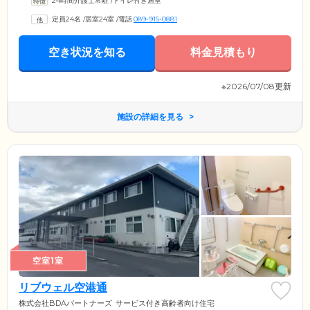
24時間介護士常駐
/
トイレ付き居室
居者様の明るく楽しいシルバーライフを応援しています。お部屋は全室
個室のため、ご自宅と同じようにご自身のペースでのびのびと過ごせま
定員24名
/
居室24室
/
電話
089-915-0881
す。クローゼット・ベッド・エアコンなど、大型家具や家電を標準装
備。私物のお持ち込みも可能ですので、お気に入りの品々や趣味のアイ
テムなどを、ぜひお持ち込みください。洗面所とトイレも各お部屋に完
空き状況を知る
料金見積もり
備しています。
※2026/07/08更新
施設の詳細を見る
空室1室
リブウェル空港通
株式会社BDAパートナーズ
サービス付き高齢者向け住宅