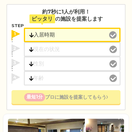
約7秒に1人が利用！
ピッタリ
の施設を提案します
STEP
1
2
3
4
最短1分
プロに施設を提案してもらう