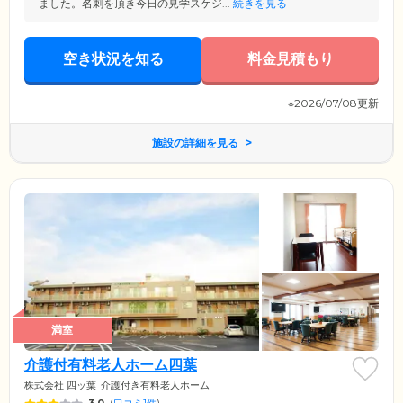
ました。名刺を頂き今日の見学スケジ...
続きを見る
空き状況を知る
料金見積もり
※2026/07/08更新
施設の詳細を見る
満室
介護付有料老人ホーム四葉
株式会社 四ッ葉
介護付き有料老人ホーム