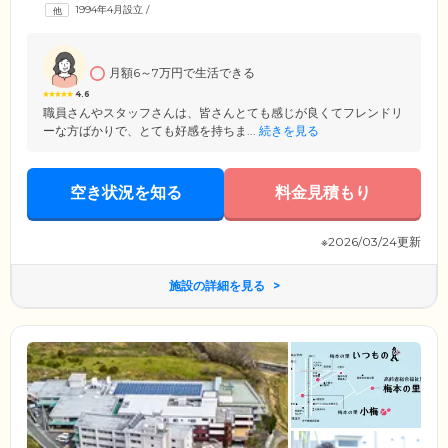
不安を感じているご高齢者様のための軽費老人ホームとして、ご入居の
1994年4月設立
/
みなさまの安心・安全を第一に考えたサポートを行っています。全30室
ご用意したお部屋は完全個室になっていますので、思いおもいの日常を
お楽しみいただけます。
月額6～7万円で生活できる
4.6
職員さんやスタッフさんは、皆さんとても感じが良くてフレンドリ
ーな方ばかりで、とても好感を持ちま...
続きを見る
空き状況を知る
料金見積もり
※2026/03/24更新
施設の詳細を見る