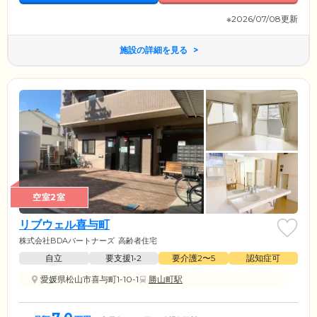
※2026/07/08更新
施設の詳細を見る
空室2室
リブウェル喜与町
株式会社BDAパートナーズ
高齢者住宅
自立
要支援1•2
要介護2〜5
認知症可
愛媛県松山市喜与町1-10-1
勝山町駅