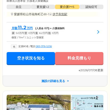
医療法人慈孝会
介護老人保健施設
自立
要支援1•2
要介護1〜5
認知症可
愛媛県松山市福角町乙69-1
伊予和気駅
11.2
月額
万円
(入居金
0
円) + 介護保険料
家
5.0
万円
管
0
万円
食
6.2
万円
他
0
万円
2
個室 / 11m
/ ユニット型個室
定員80名
/
電話
089-978-5258
空き状況を知る
料金見積もり
※2026/07/08更新
施設の詳細を見る