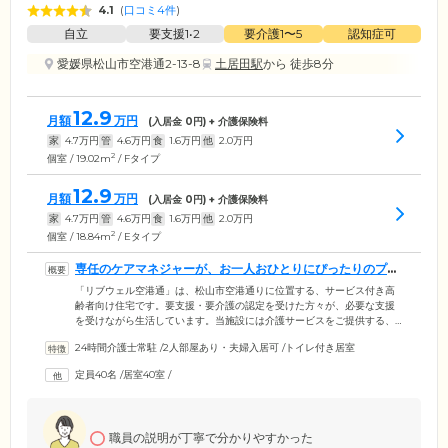
4.1
(
口コミ4件
)
自立
要支援1•2
要介護1〜5
認知症可
愛媛県松山市空港通2-13-8
土居田駅
から 徒歩8分
12.9
月額
万円
(入居金
0
円) + 介護保険料
家
4.7
万円
管
4.6
万円
食
1.6
万円
他
2.0
万円
2
個室 / 19.02m
/ Fタイプ
12.9
月額
万円
(入居金
0
円) + 介護保険料
家
4.7
万円
管
4.6
万円
食
1.6
万円
他
2.0
万円
2
個室 / 18.84m
/ Eタイプ
専任のケアマネジャーが、お一人おひとりにぴったりのプラ
ンをご案内します
「リブウェル空港通」は、松山市空港通りに位置する、サービス付き高
齢者向け住宅です。要支援・要介護の認定を受けた方々が、必要な支援
を受けながら生活しています。当施設には介護サービスをご提供する、
さまざまな事業所が併設。ケアマネジャーが在籍する居宅介護支援事業
24時間介護士常駐
/
2人部屋あり・夫婦入居可
/
トイレ付き居室
所では、ご入居者様お一人おひとりに最適なケアプランを作成・ご提案
いたします。また、現在契約中のケアマネジャーの利用を希望される場
定員40名
/
居室40室
/
合は、そのまま継続していただけますのでご安心ください。また、ご入
居者様のご負担を減らすため、当施設では敷金をいただいておりませ
ん。ご入居に関するご不安点など、ぜひお気軽にご連絡ください。
職員の説明が丁寧で分かりやすかった