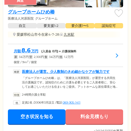
満室
グループホームひめ椿
医療法人河原医院
グループホーム
自立
要支援1•2
要介護1〜5
認知症可
愛媛県松山市今在家4-7-28
久米駅
8.6
月額
万円
(入居金
0
円) + 介護保険料
家
3.6
万円
管
2,100
円
食
3.6
万円
他
1.2
万円
2
個室 / 9m
/ 個室
医療法人が運営。少人数制のきめ細かなケアが魅力です
「グループホームひめ椿」は、「医療法人河原医院」が運営する共同生
活介護施設です。認知症のために介護を必要とするご入居者様に、安心
してお過ごしいただける住まいをご提供。アットホームな居住環境と地
域住民との交流のもとで、ご自分らしくいきいきと暮らせます。木造2階
24時間介護士常駐
建ての館内には、全18室のお部屋をご用意。全室個室でご用意していま
すので、プライバシーがしっかり守られます。また、新生活に少しでも
定員2名
/
2006年3月設立
/
電話
089-905-1411
早く馴染んでいただけるよう、各フロア9名ずつの少人数ケアを行ってい
ます。ご入居前のご見学やご相談など、いつでもお気軽にお問い合わせ
ください。
空き状況を知る
料金見積もり
※2026/07/08更新