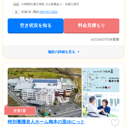
柳大会などの定期的なレクリエーションやイベントを企画・開催して、
24時間介護士常駐
/
2人部屋あり・夫婦入居可
楽しいひとときを共有しています。私たちは、個々のニーズや趣味に合
わせた活動を通じて、賑やかで幸せな日常を提供し、みなさまが笑顔で
定員2名
/
電話
089-911-0002
過ごせる場所をおつくりしています。
空き状況を知る
料金見積もり
※2026/07/08更新
施設の詳細を見る
空室1室
特別養護老人ホーム梅本の里ゆにっと