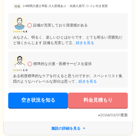
24時間介護士常駐
/
2人部屋あり・夫婦入居可
/
トイレ付き居室
設備が充実しており清潔感がある
4.8
みなさん、明るく、楽しいひとばかりです、とても明るい雰囲気だ
と強くかんじます 設備も充実して立...
続きを見る
標準的な介護・医療サービスを提供
2.0
ある程度標準的なケアを行えると思うのですが、スペシャリスト集
団のようなハイレベルな部分は思って...
続きを見る
空き状況を知る
料金見積もり
※2026/02/01更新
施設の詳細を見る