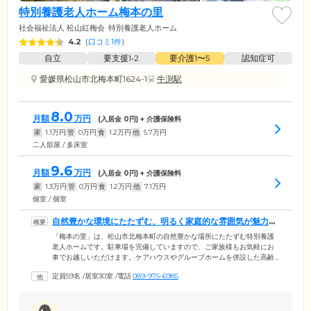
特別養護老人ホーム梅本の里
社会福祉法人 松山紅梅会
特別養護老人ホーム
4.2
(
口コミ1件
)
自立
要支援1•2
要介護1〜5
認知症可
愛媛県松山市北梅本町1624-1
牛渕駅
8.0
月額
万円
(入居金
0
円) + 介護保険料
家
1.1
万円
管
0
万円
食
1.2
万円
他
5.7
万円
二人部屋 / 多床室
9.6
月額
万円
(入居金
0
円) + 介護保険料
家
1.3
万円
管
0
万円
食
1.2
万円
他
7.1
万円
個室 / 個室
自然豊かな環境にたたずむ、明るく家庭的な雰囲気が魅力の
人ホームです
「梅本の里」は、松山市北梅本町の自然豊かな場所にたたずむ特別養護
老人ホームです。駐車場を完備していますので、ご家族様もお気軽にお
車でお越しいただけます。ケアハウスやグループホームを併設した高齢
者総合複合施設内にあり、明るく家庭的な雰囲気が魅力のひとつ。現場
定員59名
/
居室30室
/
電話
089-975-6985
で経験を積んだ頼もしい介護スタッフが、お食事や入浴、排せつの介助
といった日常生活のサポートを行っています。協力医療機関との連携に
より、緊急時も迅速に対応いたしますので、安心してお過ごしくださ
い。お一人おひとりに適したケアをつうじて、ご入居者様やご家族様の