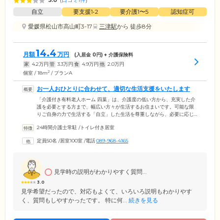
3.0
(
口コミ1件
)
自立
要支援1•2
要介護1〜5
認知症可
愛媛県松山市高山町3-17
三津駅
から 徒歩8分
14.4
月額
万円
(入居金
0
円) + 介護保険料
家
4.2
万円
管
3.3
万円
食
4.9
万円
他
2.0
万円
2
個室 / 18m
/ プランA
お一人おひとりに合わせて、適切な生活支援をいたします
「介護付き有料老人ホーム 四葉」は、介護度の低い方から、充実した介
護を必要とする方まで、幅広い方々が生活するお住まいです。可能な限
りご自身の力で生活する「自立」した生活を尊重しながら、必要に応じ
てご入居者様の身の回りの動作をサポート。どのようなお体の状態の方
24時間介護士常駐
/
トイレ付き居室
も、適切に支援いたします。ご入居者様それぞれのお部屋は、プライバ
シーに配慮された完全個室。空調完備の広々とした居室でプライベート
定員50名
/
居室100室
/
電話
089-968-4165
のお時間を快適にお過ごしいただけます。また、ご入居のみなさまが集
まるリビングには、大きなテレビが2台。テレビを見たり、おしゃべりを
楽しまれたり、それぞれ自由に過ごされています。
見学時の説明がわかりやすく質問...
3.0
見学希望だったので、対応もよくて、いろいろ説明もわかりやす
く、質問もしやすかったです。 特に何...
続きを見る