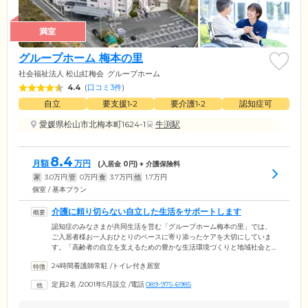
満室
グループホーム 梅本の里
社会福祉法人 松山紅梅会
グループホーム
4.4
(
口コミ3件
)
自立
要支援1•2
要介護1•2
認知症可
愛媛県松山市北梅本町1624-1
牛渕駅
8.4
月額
万円
(入居金
0
円) + 介護保険料
家
3.0
万円
管
0
万円
食
3.7
万円
他
1.7
万円
個室 / 基本プラン
介護に頼り切らない自立した生活をサポートします
認知症のみなさまが共同生活を営む「グループホーム梅本の里」では、
ご入居者様お一人おひとりのペースに寄り添ったケアを大切にしていま
す。「高齢者の自立を支えるための豊かな生活環境づくりと地域社会と
のネットワークの創造」を理念にかかげ、ご入居のみなさまが介護に頼
24時間看護師常駐
/
トイレ付き居室
り切らない自立した生活を送れるようサポート。認知症に対する正しい
知識と理解をもつ専門のケアスタッフが、ご入居者様それぞれの個別性
定員2名
/
2001年5月設立
/
電話
089-975-6985
と自立性尊重の原則に立って、きめ細やかなアプローチを行っていま
す。また、各専門職がチーム体制をとり、よりきめ細やかな支援を行え