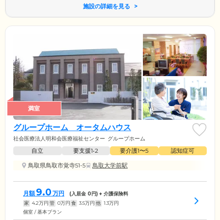
施設の詳細を見る
満室
グループホーム オータムハウス
社会医療法人明和会医療福祉センター
グループホーム
自立
要支援1•2
要介護1〜5
認知症可
鳥取県鳥取市覚寺51-5
鳥取大学前駅
9.0
月額
万円
(入居金
0
円) + 介護保険料
家
4.2
万円
管
0
万円
食
3.5
万円
他
1.3
万円
個室 / 基本プラン