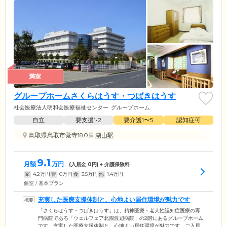
満室
グループホームさくらはうす・つばきはうす
社会医療法人明和会医療福祉センター
グループホーム
自立
要支援1•2
要介護1〜5
認知症可
鳥取県鳥取市覚寺180
湖山駅
9.1
月額
万円
(入居金
0
円) + 介護保険料
家
4.2
万円
管
0
万円
食
3.5
万円
他
1.4
万円
個室 / 基本プラン
充実した医療支援体制と、心地よい居住環境が魅力です
「さくらはうす・つばきはうす」は、精神医療・老人性認知症医療の専
門病院である「ウェルフェア北園渡辺病院」の2階にあるグループホーム
です。充実した医療支援体制と、心地よい居住環境が魅力です。ご入居