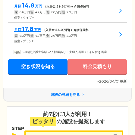
14.8
月額
万円
(入居金
39.6
万円) + 介護保険料
家
6.6
万円
管
4.2
万円
食
2.0
万円
他
2.0
万円
個室 / タイプA
17.8
月額
万円
(入居金
54.0
万円) + 介護保険料
家
9.0
万円
管
4.2
万円
食
2.6
万円
他
2.0
万円
個室 / プランD
24時間介護士常駐
/
2人部屋あり・夫婦入居可
/
トイレ付き居室
空き状況を知る
料金見積もり
※2026/04/01更新
施設の詳細を見る
約7秒に1人が利用！
ピッタリ
の施設を提案します
STEP