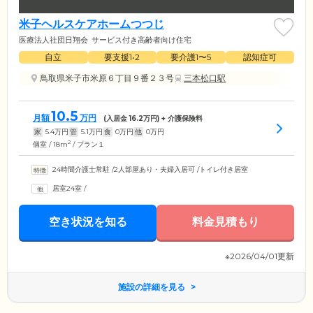
米子ヘルスケアホームつつじ
医療法人社団日翔会
サービス付き高齢者向け住宅
自立
要支援1•2
要介護1〜5
認知症可
鳥取県米子市米原６丁目９番２３号
三本松口駅
10.5
月額
万円
(入居金
16.2
万円) + 介護保険料
家
5.4
万円
管
5.1
万円
食
0
万円
他
0
万円
2
個室 / 18m
/ プラン１
24時間介護士常駐
/
2人部屋あり・夫婦入居可
/
トイレ付き居室
居室24室
/
空き状況を知る
料金見積もり
※2026/04/01更新
施設の詳細を見る