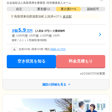
社会福祉法人鳥取県厚生事業団
特別養護老人ホーム
自立
要支援1•2
要介護3〜5
認知症可
鳥取県東伯郡湯梨浜町上浅津407
倉吉駅
5.9
月額
万円
(入居金
0
円) + 介護保険料
家
3.9
万円
管
0
万円
食
2.0
万円
他
0
万円
個室 / ユニット型個室(第3段階)
定員120名
/
居室120室
/
電話
0858-41-1701
空き状況を知る
料金見積もり
※2026/07/08更新
施設の詳細を見る