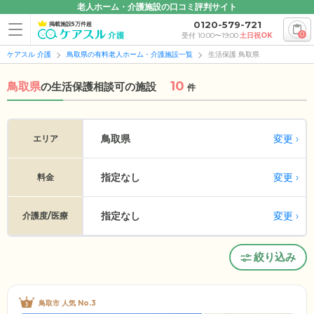
老人ホーム・介護施設の口コミ評判サイト
0120-579-721
掲載施設5万件超
0
受付 10:00〜19:00
土日祝OK
ケアスル 介護
鳥取県の有料老人ホーム・介護施設一覧
生活保護 鳥取県
10
鳥取県
の
生活保護相談可の施設
件
変更
鳥取県
エリア
指定なし
変更
料金
指定なし
変更
介護度/医療
絞り込み
鳥取市 人気 No.3