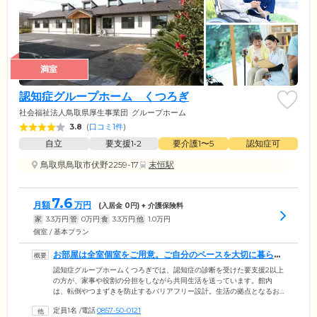
満室
認知症グループホーム くつろぎ
社会福祉法人鳥取県厚生事業団
グループホーム
3.8
(
口コミ1件
)
自立
要支援1•2
要介護1〜5
認知症可
鳥取県鳥取市伏野2259-17
末恒駅
7.6
月額
万円
(入居金
0
円) + 介護保険料
家
3.3
万円
管
0
万円
食
3.3
万円
他
1.0
万円
個室 / 基本プラン
お部屋は全室個室をご用意。ご自分のペースを大切に暮らせ
ます
認知症グループホームくつろぎでは、認知症の診断を受けた要支援2以上
の方が、家事や役割の分担をしながら共同生活を送っています。館内
は、転倒やつまずきを防止するバリアフリー設計。生活の拠点となるお
部屋は、プライバシーに配慮した個室をご用意しました。お食事は、栄
定員1名
/
電話
0857-50-0121
養バランスのよいメニューを、1日3食ご提供。共有スペースのリビング