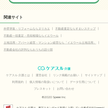
関連サイト
外壁塗装・リフォームならヌリカエ
不動産査定ならすまいステップ
不動産一括査定・売却相場ならイエウール
土地活用・アパート経営・マンション経営なら「イエウール土地活用」
不動産会社の評判ならおうちの語り部
ケアスル 介護とは
運営会社
リンク掲載のお願い
サイトマップ
利用規約
個人情報の取扱いについて
データ引用について
プレスキット
お問い合わせ
©2020 Speee Inc.
ケアスル 介護は、東証スタンダード市場に上場している株式会社Speeeが