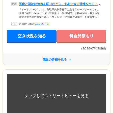
医療と福祉の連携を図りながら、安心できる環境をつくって
います
「オータムハウス」は、鳥取県鳥取市覚寺にあるグループホームです。
地域の幅広い医療ニーズに寄り添う「渡辺病院」と精神医療・老人性認
知症医療の専門病院である「ウェルフェア北園渡辺病院」を運営する
「明和会医療福祉センター」が展開する施設で、医療と福祉の連携を図
定員1名
/
電話
0857-25-1151
りながら、ご入居のみなさまが安心して暮らせるような環境づくりを行
っています。心からリラックスし、安心できる環境、相談できる人や体
制を整えることで、ご入居のみなさまが、ご自分らしく一歩ずつ歩んで
空き状況を知る
料金見積もり
いける、そしていきいきと輝けるような場所となることを目指していま
す。
※2026/07/08更新
施設の詳細を見る