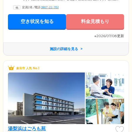
者のみなさまに日々の生活を楽しんでいただけるよう、明るく開放的な
定員2名
/
電話
0857-22-1151
館内には、くつろぎのデイルームや居室が広がり、日本の伝統的な趣の
ある空間に包まれています。窓からの景色ものどかで、時がゆっくりと
流れているような感覚を味わえます。日本の伝統的な路地と京都の町家
空き状況を知る
料金見積もり
建築を再現した特別な雰囲気が漂う場所で、ゆったりと心穏やかな日常
をお過ごしください。
※2026/07/08更新
施設の詳細を見る
倉吉市 人気 No.1
湯梨浜はごろも苑