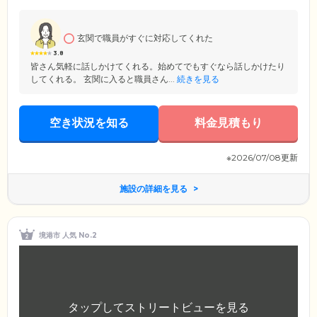
では、テレビを見たり、おしゃべりに花を咲かせたり、思いおもいの時
間をお過ごしいただけます。リビングは床暖房のため、真冬も快適で
す。当ホームでは、経験豊富な介護スタッフが、ご入居者様・ご家族様
玄関で職員がすぐに対応してくれた
の気持ちに寄り添います。どうぞ第二の我が家として、安心してお過ご
しください、
3.8
皆さん気軽に話しかけてくれる。始めてでもすぐなら話しかけたり
してくれる。 玄関に入ると職員さん...
続きを見る
空き状況を知る
料金見積もり
※2026/07/08更新
施設の詳細を見る
境港市 人気 No.2