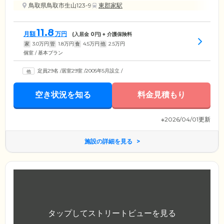
鳥取県鳥取市生山123-9
東郡家駅
11.8
月額
万円
(入居金
0
円) + 介護保険料
家
3.0
万円
管
1.8
万円
食
4.5
万円
他
2.5
万円
個室 / 基本プラン
定員29名
/
居室29室
/
2005年5月設立
/
空き状況を知る
料金見積もり
※2026/04/01更新
施設の詳細を見る