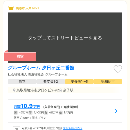
境港市 人気 No.1
満室
グループホーム 夕日ヶ丘二番館
社会福祉法人 境港福祉会
グループホーム
自立
要支援1•2
要介護1〜5
認知症可
鳥取県境港市夕日ケ丘2-92
余子駅
10.9
月額
万円
(入居金
0
円) + 介護保険料
家
4.3
万円
管
7,400
円
食
4.5
万円
他
1.4
万円
2
個室 / 16m
/ 基本プラン
定員2名
/
2007年11月設立
/
電話
0859-47-2277