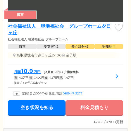
満室
社会福祉法人 境港福祉会 グループホーム夕日
ヶ丘
社会福祉法人 境港福祉会
グループホーム
自立
要支援1•2
要介護1〜5
認知症可
鳥取県境港市夕日ケ丘2-100
余子駅
10.9
月額
万円
(入居金
0
円) + 介護保険料
家
4.3
万円
管
7,400
円
食
4.5
万円
他
1.4
万円
2
個室 / 16m
/ 基本プラン
定員2名
/
2004年4月設立
/
電話
0859-47-2277
空き状況を知る
料金見積もり
※2026/07/08更新