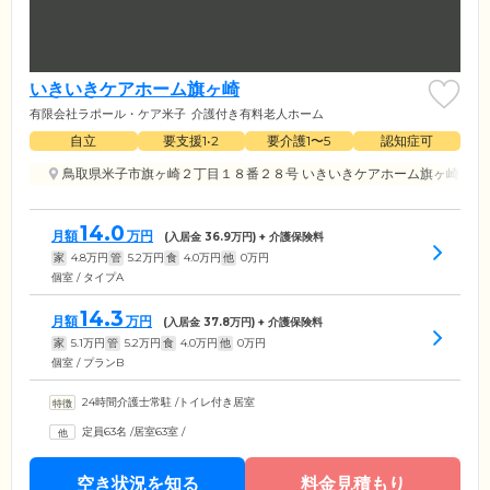
いきいきケアホーム旗ヶ崎
有限会社ラポール・ケア米子
介護付き有料老人ホーム
自立
要支援1•2
要介護1〜5
認知症可
鳥取県米子市旗ヶ崎２丁目１８番２８号 いきいきケアホーム旗ヶ崎
三
14.0
月額
万円
(入居金
36.9
万円) + 介護保険料
家
4.8
万円
管
5.2
万円
食
4.0
万円
他
0
万円
個室 / タイプA
14.3
月額
万円
(入居金
37.8
万円) + 介護保険料
家
5.1
万円
管
5.2
万円
食
4.0
万円
他
0
万円
個室 / プランB
24時間介護士常駐
/
トイレ付き居室
定員63名
/
居室63室
/
空き状況を知る
料金見積もり