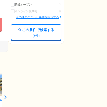
新規オープン
(2)
オンライン見学可
(0)
その他のこだわり条件を設定する
この条件で検索する
(
5
件)
べち川