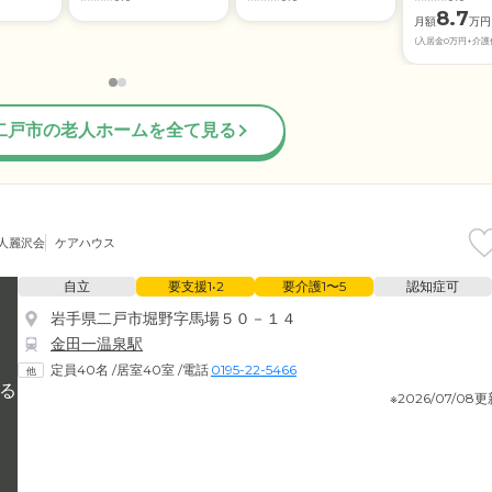
8.7
月額
万円
(入居金0万円+介護
二戸市の老人ホームを全て見る
人麗沢会
ケアハウス
自立
要支援1•2
要介護1〜5
認知症可
岩手県二戸市堀野字馬場５０－１４
金田一温泉駅
定員40名
/
居室40室
/
電話
0195-22-5466
※2026/07/08