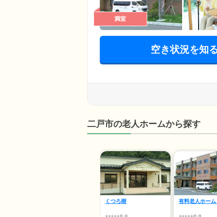
満室
空き状況を知
二戸市の老人ホームから探す
くつろ樹
有料老人ホーム
0.0
0.0