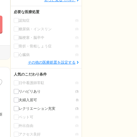
必要な医療処置
認知症
(0)
糖尿病・インスリン
(0)
脳梗塞・脳卒中
(0)
骨折・骨粗しょう症
(0)
心臓病
(0)
その他の医療処置を設定する
人気のこだわり条件
日中看護師常駐
(0)
リハビリあり
(3)
夫婦入居可
(1)
レクリエーション充実
(3)
更新
ペット可
(0)
外出自由
(0)
アクセス良好
(0)