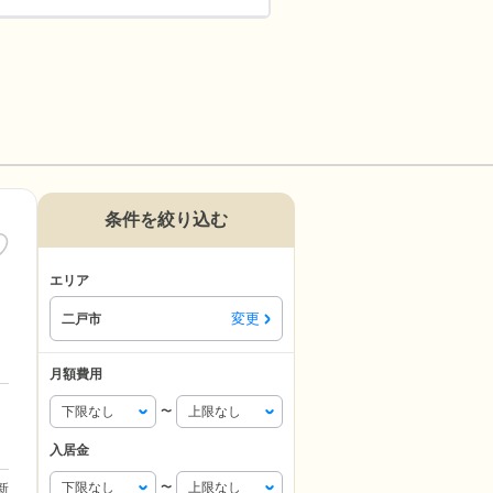
条件を絞り込む
エリア
変更
二戸市
月額費用
〜
入居金
更新
〜