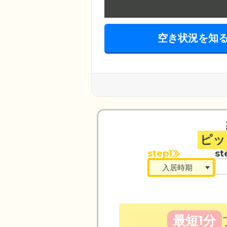
空き状況を知
ピッ
step1
st
最短1分