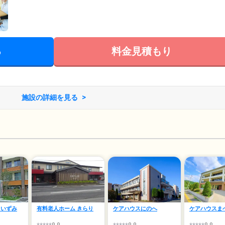
る
料金見積もり
施設の詳細を見る
 いずみ
有料老人ホーム きらり
ケアハウスにのへ
ケアハウスま
0.0
0.0
0.0