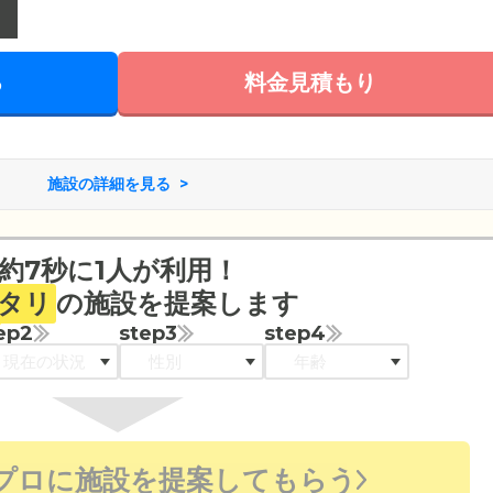
る
料金見積もり
施設の詳細を見る
約7秒に1人が利用！
タリ
の施設を提案します
ep2
step3
step4
プロに施設を提案してもらう