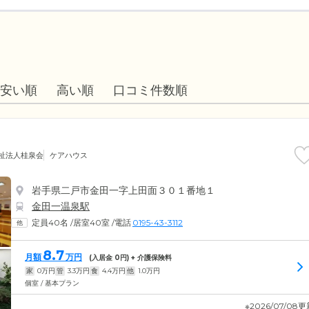
安い順
高い順
口コミ件数順
祉法人桂泉会
ケアハウス
岩手県二戸市金田一字上田面３０１番地１
金田一温泉駅
定員40名
/
居室40室
/
電話
0195-43-3112
8.7
月額
万円
(入居金
0
円) + 介護保険料
家
0
万円
管
3.3
万円
食
4.4
万円
他
1.0
万円
個室 / 基本プラン
※2026/07/08