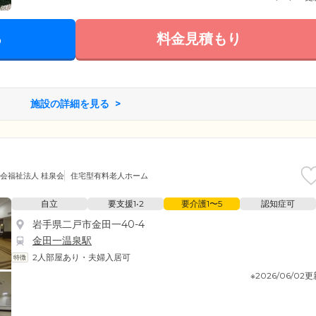
る
料金見積もり
施設の詳細を見る
会福祉法人 桂泉会
住宅型有料老人ホーム
自立
要支援1•2
要介護1〜5
認知症可
岩手県二戸市金田一40-4
金田一温泉駅
2人部屋あり・夫婦入居可
※2026/06/02