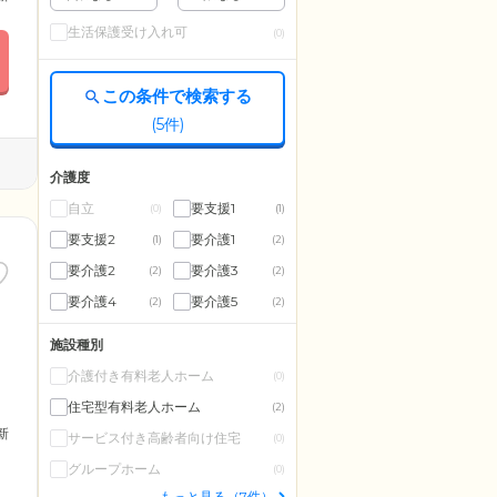
生活保護受け入れ可
(0)
この条件で検索する
(
5
件)
介護度
自立
要支援1
(0)
(1)
要支援2
要介護1
(1)
(2)
要介護2
要介護3
(2)
(2)
要介護4
要介護5
(2)
(2)
施設種別
介護付き有料老人ホーム
(0)
住宅型有料老人ホーム
(2)
更新
サービス付き高齢者向け住宅
(0)
グループホーム
(0)
もっと見る（7件）