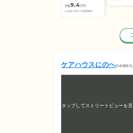
9.4
月額
万円
(入居金0万円+介護保険料)
ケアハウスにのへ
社会福祉法