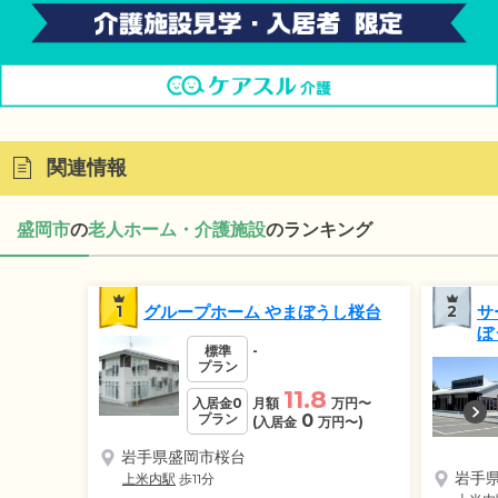
関連情報
盛岡市
の
老人ホーム・介護施設
のランキング
1
グループホーム やまぼうし桜台
2
サ
ぼ
標準
-
プラン
11.8
入居金0
月額
万円
〜
プラン
0
(入居金
万円
〜)
岩手県盛岡市桜台
岩手
上米内駅
歩11分