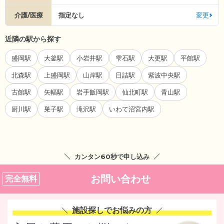
介護/医療
指定なし
変更
近隣の駅から探す
盛岡駅
大釜駅
小岩井駅
雫石駅
大更駅
平館駅
北森駅
上盛岡駅
山岸駅
日詰駅
紫波中央駅
古館駅
矢幅駅
岩手飯岡駅
仙北町駅
青山駅
厨川駅
巣子駅
滝沢駅
いわて沼宮内駅
カンタン60秒で申し込み
お問い合わせ
完全無料
施設探しでお悩みの方