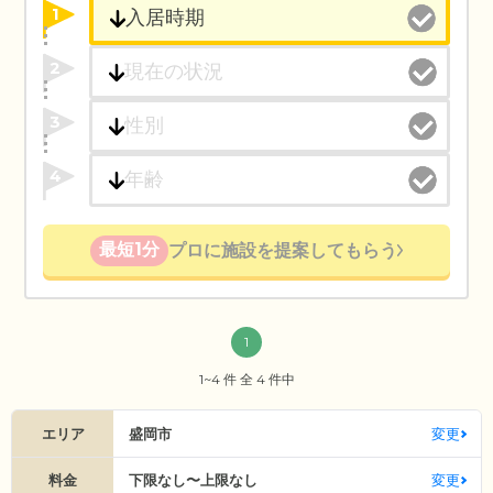
1
2
3
4
最短1分
プロに施設を提案してもらう
1
1~4 件 全 4 件中
エリア
盛岡市
変更
料金
下限なし〜上限なし
変更