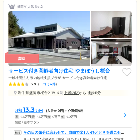
盛岡市 人気 No.2
満室
サービス付き高齢者向け住宅 やまぼうし桜台
一般社団法人 米内地域支援プラザ
サービス付き高齢者向け住宅
3.9
(
口コミ4件
)
岩手県盛岡市桜台2-18-4
上米内駅
から 徒歩11分
13.3
月額
万円
(入居金
0
円) + 介護保険料
家
4.8
万円
管
4.5
万円
食
0
万円
他
4.0
万円
個室 / 基本プラン
その日の気分に合わせて、自由で楽しいひとときを過ごせま
す
サービス付き高齢者向け住宅「やまぼうし桜台」は、健康管理・緊急対