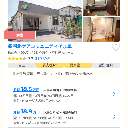
満室
盛岡北ケアコミュニティそよ風
株式会社SOYOKAZE
介護付き有料老人ホーム
3.7
(
口コミ7件
)
自立
要支援1•2
要介護1〜5
認知症可
岩手県盛岡市三ツ割4-7-17
山岸駅
から 徒歩25分
18.5
月額
万円
(入居金
0
円) + 介護保険料
家
6.8
万円
管
4.6
万円
食
6.6
万円
他
5,000
円
2
個室 / 14.43m
/ 入居金0円プランBタイプ
18.9
月額
万円
(入居金
0
円) + 介護保険料
家
7.2
万円
管
4.6
万円
食
6.6
万円
他
5,000
円
2
個室 / 14.4m
/ 入居金0円プランAタイプ