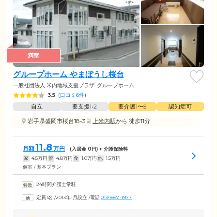
満室
グループホーム やまぼうし桜台
一般社団法人 米内地域支援プラザ
グループホーム
3.5
(
口コミ6件
)
自立
要支援1•2
要介護1〜5
認知症可
岩手県盛岡市桜台18-3
上米内駅
から 徒歩11分
11.8
月額
万円
(入居金
0
円) + 介護保険料
家
4.5
万円
管
4.8
万円
食
1.0
万円
他
1.5
万円
個室 / 基本プラン
24時間介護士常駐
定員1名
/
2013年1月設立
/
電話
019-667-1977