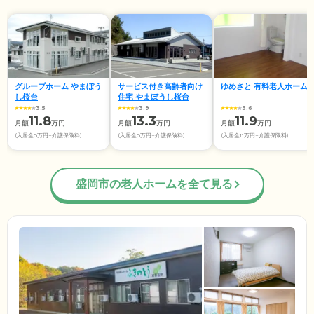
グループホーム やまぼう
サービス付き高齢者向け
ゆめさと 有料老人ホーム
し桜台
住宅 やまぼうし桜台
3.5
3.9
3.6
11.8
13.3
11.9
月額
万円
月額
万円
月額
万円
(入居金0万円+介護保険料)
(入居金0万円+介護保険料)
(入居金11万円+介護保険料)
盛岡市の老人ホームを全て見る