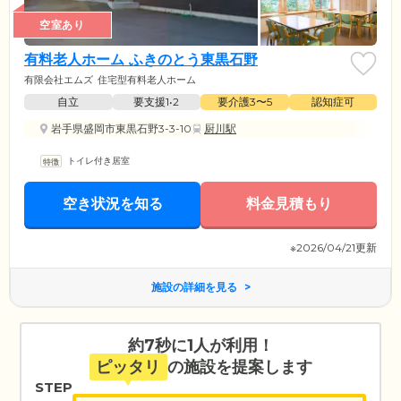
空室あり
有料老人ホーム ふきのとう東黒石野
有限会社エムズ
住宅型有料老人ホーム
自立
要支援1•2
要介護3〜5
認知症可
岩手県盛岡市東黒石野3-3-10
厨川駅
トイレ付き居室
空き状況を知る
料金見積もり
※2026/04/21更新
施設の詳細を見る
約7秒に1人が利用！
ピッタリ
の施設を提案します
STEP