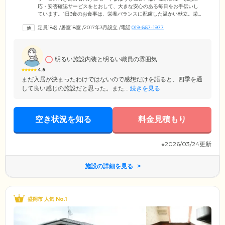
応・安否確認サービスをとおして、大きな安心のある毎日をお手伝いし
ています。1日3食のお食事は、栄養バランスに配慮した温かい献立。栄
養補給や楽しみにもなる、おやつもご用意しております。さらに、サー
定員18名
/
居室18室
/
2017年3月設立
/
電話
019-667-1977
クル活動の参加支援、買い物送迎サービス、地域行事への参加支援な
ど、生活支援サービスも充実。日々飽きることなく楽しみながら暮らせ
る環境です。ホビールームでは、ご入居者様同士で生け花などの趣味を
お楽しみください。さらに施設所有の畑では、青空のもと自家栽培にも
明るい施設内装と明るい職員の雰囲気
参加できます。その日の気分や体調に合わせて、自由で楽しいひととき
をお過ごしください。
4.8
まだ入居が決まったわけではないので感想だけを語ると、四季を通
して良い感じの施設だと思った。また...
続きを見る
空き状況を知る
料金見積もり
※2026/03/24更新
施設の詳細を見る
盛岡市 人気 No.1