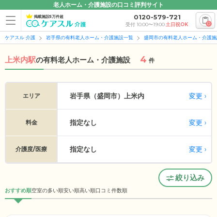
老人ホーム・介護施設の口コミ評判サイト
0120-579-721
掲載施設5万件超
0
受付 10:00〜19:00
土日祝OK
ケアスル 介護
岩手県の有料老人ホーム・介護施設一覧
盛岡市の有料老人ホーム・介護施
4
上米内駅
の
有料老人ホーム・介護施設
件
変更
岩手県（盛岡市）
上米内
エリア
指定なし
変更
料金
指定なし
変更
介護度/医療
絞り込み
おすすめ順
空室の多い順
安い順
高い順
口コミ件数順