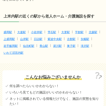
上米内駅の近くの駅から老人ホーム・介護施設を探す
盛岡駅
大釜駅
小岩井駅
雫石駅
大更駅
平館駅
北森駅
上盛岡駅
山岸駅
日詰駅
紫波中央駅
古館駅
矢幅駅
岩手飯岡駅
仙北町駅
青山駅
厨川駅
巣子駅
滝沢駅
いわて沼宮内駅
こんなお悩みございませんか
何を調べたらいいかわからない！
いろいろ見てもどの施設がいいのかわからない！
ネットに掲載されている情報だけでなく、施設の実態を知り
たい！