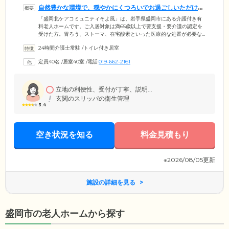
自然豊かな環境で、穏やかにくつろいでお過ごしいただけま
す
「盛岡北ケアコミュニティそよ風」は、岩手県盛岡市にある介護付き有
料老人ホームです。ご入居対象は満65歳以上で要支援・要介護の認定を
受けた方。胃ろう、ストーマ、在宅酸素といった医療的な処置が必要な
方、認知症の方のご入居についてもご相談に応じます。当ホームはJR山
24時間介護士常駐
/
トイレ付き居室
田線山岸駅より車で約8分にあり、周囲は自然豊かな環境です。季節の移
り変わりを感じながら、穏やかな生活をお楽しみいただけます。40室あ
定員40名
/
居室40室
/
電話
019-662-2161
るお部屋は全室個室。各部屋に電動介護ベッド、トイレ、洗面台がつい
ています。使い慣れた家具を持ち込んでいただけますので、くつろげる
お部屋づくりをお楽しみください。
立地の利便性、受付が丁寧、説明...
玄関のスリッパの衛生管理
3.4
空き状況を知る
料金見積もり
※2026/08/05更新
施設の詳細を見る
盛岡市の老人ホームから探す