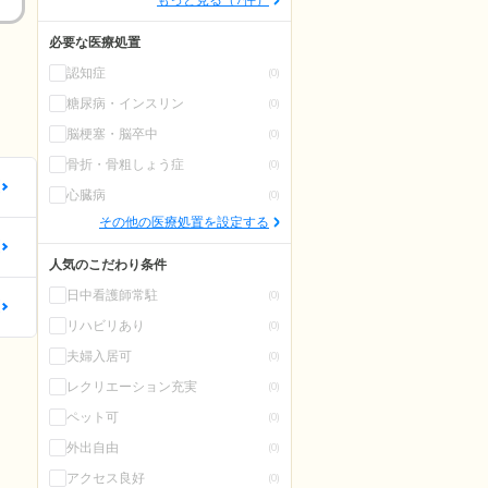
必要な医療処置
認知症
(0)
糖尿病・インスリン
(0)
脳梗塞・脳卒中
(0)
骨折・骨粗しょう症
(0)
更
心臓病
(0)
その他の医療処置を設定する
更
人気のこだわり条件
日中看護師常駐
(0)
更
リハビリあり
(0)
夫婦入居可
(0)
レクリエーション充実
(0)
ペット可
(0)
外出自由
(0)
アクセス良好
(0)