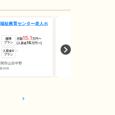
4
福祉教育センター老人ホ
サービス付き高齢者向
こころ宮田
15.1
14.7
標準
月額
万円
〜
標準
月額
万
プラン
16
プラン
7
(入居金
万円
〜)
(入居金
万円
〜
入居金0
-
入居金0
-
プラン
プラン
一関市山目中野
岩手県一関市滝沢宮田
歩26分
真滝駅
る