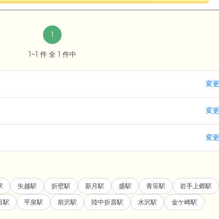
1
1~1 件 全 1 件中
変
変
変
駅
矢越駅
折壁駅
新月駅
盛駅
青笹駅
岩手上郷駅
目駅
平泉駅
前沢駅
陸中折居駅
水沢駅
金ケ崎駅