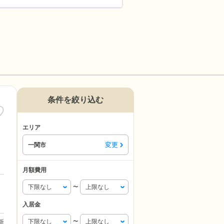
条件を絞り込む
エリア
変更
一関市
月額費用
〜
入居金
更新
〜