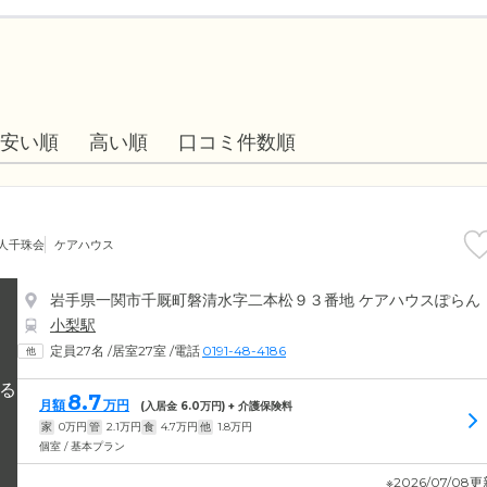
安い順
高い順
口コミ件数順
人千珠会
ケアハウス
岩手県一関市千厩町磐清水字二本松９３番地 ケアハウスぽらん
小梨駅
定員27名
/
居室27室
/
電話
0191-48-4186
8.7
月額
万円
(入居金
6.0
万円) + 介護保険料
家
0
万円
管
2.1
万円
食
4.7
万円
他
1.8
万円
個室 / 基本プラン
※2026/07/08