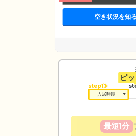
空き状況を知
ピッ
step1
st
最短1分