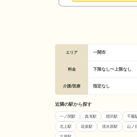
一関市
エリア
下限なし〜上限なし
料金
指定なし
介護/医療
近隣の駅から探す
一ノ関駅
真滝駅
摺沢駅
千厩
北上駅
花泉駅
清水原駅
山ノ
六原駅