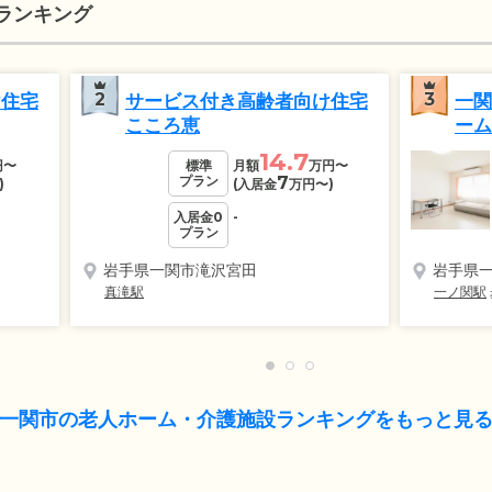
ランキング
2
3
け住宅
サービス付き高齢者向け住宅
一関
こころ恵
ーム
14.7
円
〜
標準
月額
万円
〜
プラン
7
)
(入居金
万円
〜)
入居金0
-
プラン
岩手県一関市滝沢宮田
岩手県
真滝駅
一ノ関駅
一関市の老人ホーム・介護施設ランキングをもっと見