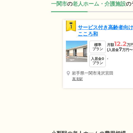
一関市
の
老人ホーム・介護施設
の
1
サービス付き高齢者向
こころ和
12.2
標準
月額
万
プラン
7
(入居金
万円
〜
入居金0
-
プラン
岩手県一関市滝沢宮田
真滝駅