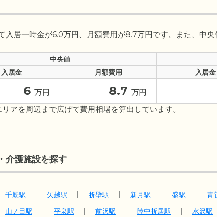
入居一時金が6.0万円、月額費用が8.7万円です。また、中央
中央値
入居金
月額費用
入居金
6
8.7
万円
万円
エリアを周辺まで広げて費用相場を算出しています。
・介護施設を探す
千厩駅
矢越駅
折壁駅
新月駅
盛駅
青
山ノ目駅
平泉駅
前沢駅
陸中折居駅
水沢駅