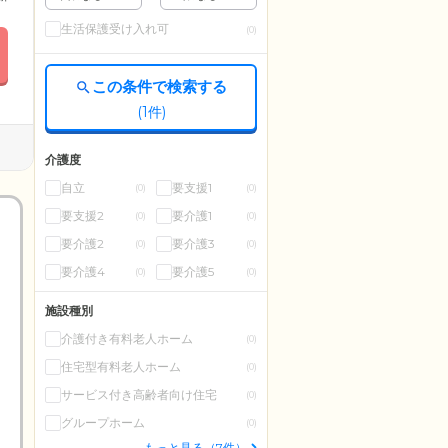
生活保護受け入れ可
(0)
この条件で検索する
(
1
件)
介護度
自立
要支援1
(0)
(0)
要支援2
要介護1
(0)
(0)
要介護2
要介護3
(0)
(0)
要介護4
要介護5
(0)
(0)
施設種別
介護付き有料老人ホーム
(0)
住宅型有料老人ホーム
(0)
サービス付き高齢者向け住宅
(0)
グループホーム
(0)
もっと見る（7件）