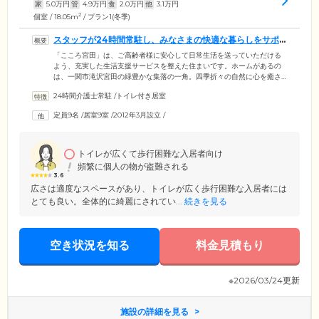
家
5.0
万円
管
4.9
万円
食
2.0
万円
他
3.1
万円
2
個室 / 18.05m
/ プラン1(冬季)
スタッフが24時間常駐し、みなさまの快適な暮らしをサポ
ートします
「こころ宮田」は、ご高齢者様に安心して日常生活を送っていただける
よう、充実した生活支援サービスを整えた住まいです。ホームがあるの
は、一関市滝沢宮田の緑豊かな集落の一角。四季折々の自然に心を癒さ
れながらお過ごしいただける環境です。館内には経験豊富な介護スタッ
24時間介護士常駐
/
トイレ付き居室
フが24時間常駐し、みなさまの生活全般の幅広いサポートをご提供。急
な体調不良などにも迅速に対応いたしますのでご安心ください。そのほ
定員9名
/
居室9室
/
2012年3月設立
/
かにも、日常的にお声がけや定期巡回などの安否確認を実施。郵便物・
宅配物の受け取りやタクシーの手配などのフロントサービス、健康・介
護に関するお悩み相談などもお任せください。
トイレが広くて歩行困難な入居者向け
頻繁に個人の物が盗難される
3.6
広さは適度なスペースがあり、トイレが広く歩行困難な入居者には
とても良い。全体的に綺麗にされてい...
続きを見る
空き状況を知る
料金見積もり
※2026/03/24更新
施設の詳細を見る