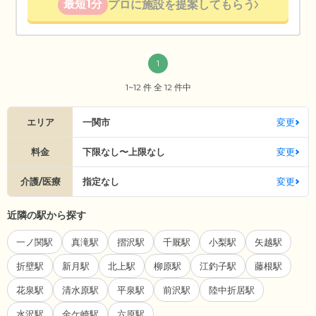
最短1分
プロに施設を提案してもらう
1
1~12 件 全 12 件中
エリア
一関市
変更
料金
下限なし〜上限なし
変更
介護/医療
指定なし
変更
近隣の駅から探す
一ノ関駅
真滝駅
摺沢駅
千厩駅
小梨駅
矢越駅
折壁駅
新月駅
北上駅
柳原駅
江釣子駅
藤根駅
花泉駅
清水原駅
平泉駅
前沢駅
陸中折居駅
水沢駅
金ケ崎駅
六原駅