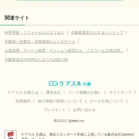
関連サイト
外壁塗装・リフォームならヌリカエ
不動産査定ならすまいステップ
不動産一括査定・売却相場ならイエウール
土地活用・アパート経営・マンション経営なら「イエウール土地活用」
不動産会社の評判ならおうちの語り部
ケアスル 介護とは
運営会社
リンク掲載のお願い
サイトマップ
利用規約
個人情報の取扱いについて
データ引用について
プレスキット
お問い合わせ
©2020 Speee Inc.
ケアスル 介護は、東証スタンダード市場に上場している株式会社Speeeが