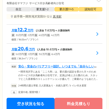
有限会社ヤマフジ
サービス付き高齢者向け住宅
自立
要支援1•2
要介護1〜5
認知症可
岩手県一関市滝沢宮田51-12
真滝駅
12.2
月額
万円
(入居金
7.0
万円) + 介護保険料
家
3.5
万円
管
0
万円
食
4.5
万円
他
4.2
万円
2
個室 / 18.05m
/ プラン1
20.6
月額
万円
(入居金
10.0
万円) + 介護保険料
家
5.0
万円
管
0
万円
食
9.2
万円
他
6.4
万円
2
個室 / 38.3m
/ プラン2
安心・安全のバリアフリー設計。いつまでも「自分らしい」
毎日を支援します
一関市滝沢字にある「こころ和」は、要介護の認定を受けた方々のため
のサービス付き高齢者向け住宅です。定員は9名と少人数のため、スタッ
フとご入居者様のコミュニケーションが盛んで、ご家庭のようなあたた
かい雰囲気が魅力。館内は安全と快適性にこだわったバリアフリー設計
24時間介護士常駐
/
2人部屋あり・夫婦入居可
/
トイレ付き居室
を採用しています。段差をなくし、つまずきや転倒を防止することで、
車いすや歩行器をご利用の方も安心の環境を整えています。お部屋には
定員10名
/
居室9室
/
トイレや洗面台、収納、ナースコールなどを完備。ご夫婦でもゆったり
とお過ごしいただける相部屋もご用意しています。複数のタイプから、
ご自身のライフスタイルに合ったお部屋をお選びください。
空き状況を知る
料金見積もり