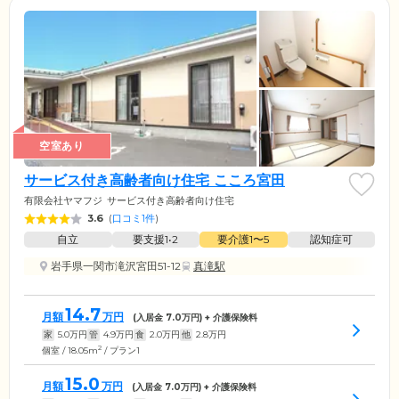
空室あり
サービス付き高齢者向け住宅 こころ宮田
有限会社ヤマフジ
サービス付き高齢者向け住宅
3.6
(
口コミ1件
)
自立
要支援1•2
要介護1〜5
認知症可
岩手県一関市滝沢宮田51-12
真滝駅
14.7
月額
万円
(入居金
7.0
万円) + 介護保険料
家
5.0
万円
管
4.9
万円
食
2.0
万円
他
2.8
万円
2
個室 / 18.05m
/ プラン1
15.0
月額
万円
(入居金
7.0
万円) + 介護保険料