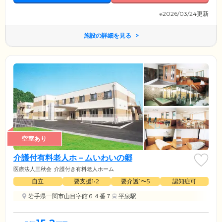
※2026/03/24更新
施設の詳細を見る
空室あり
介護付有料老人ホ－ムいわいの郷
医療法人三秋会
介護付き有料老人ホーム
自立
要支援1•2
要介護1〜5
認知症可
岩手県一関市山目字館６４番７
平泉駅