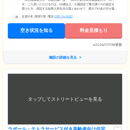
す。ご入居いただけるのは、65歳以上・介護認定で要介護1〜5の認定を
受けた方。併設する短期入所生活介護とあわせて、最大で61名の方が暮
らしています。館内には経験豊富な介護スタッフが24時間365日常駐。ご
定員51名
/
居室51室
/
電話
0191-24-5020
入浴や排せつの介助、生活相談などのサポートをご提供いたしますの
で、初めてご自宅を離れるという方もご安心ください。当ホームを運営
する「社会福祉法人柏寿会」は、昭和56年の設立以来、デイサービス・
空き状況を知る
料金見積もり
居宅介護支援事業・訪問介護事業・グループホームの運営。これから
も、丁寧なサービスで地域の福祉に貢献していきます。
※2026/07/08更新
施設の詳細を見る
ラポール・テトラサービス付き高齢者向け住宅