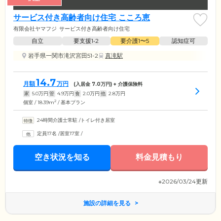
サービス付き高齢者向け住宅 こころ恵
有限会社ヤマフジ
サービス付き高齢者向け住宅
自立
要支援1•2
要介護1〜5
認知症可
岩手県一関市滝沢宮田51-2
真滝駅
14.7
月額
万円
(入居金
7.0
万円) + 介護保険料
家
5.0
万円
管
4.9
万円
食
2.0
万円
他
2.8
万円
2
個室 / 18.39m
/ 基本プラン
24時間介護士常駐
/
トイレ付き居室
定員17名
/
居室17室
/
空き状況を知る
料金見積もり
※2026/03/24更新
施設の詳細を見る