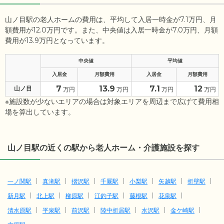
山ノ目駅の老人ホームの費用は、平均して入居一時金が7.1万円、月
額費用が12.0万円です。また、中央値は入居一時金が7.0万円、月額
費用が13.9万円となっています。
中央値
平均値
入居金
月額費用
入居金
月額費用
7
13.9
7.1
12
山ノ目
万円
万円
万円
万円
※施設数が少ないエリアの場合は対象エリアを周辺まで広げて費用相
場を算出しています。
山ノ目駅の近くの駅から老人ホーム・介護施設を探す
一ノ関駅
真滝駅
摺沢駅
千厩駅
小梨駅
矢越駅
折壁駅
新月駅
北上駅
柳原駅
江釣子駅
藤根駅
花泉駅
清水原駅
平泉駅
前沢駅
陸中折居駅
水沢駅
金ケ崎駅