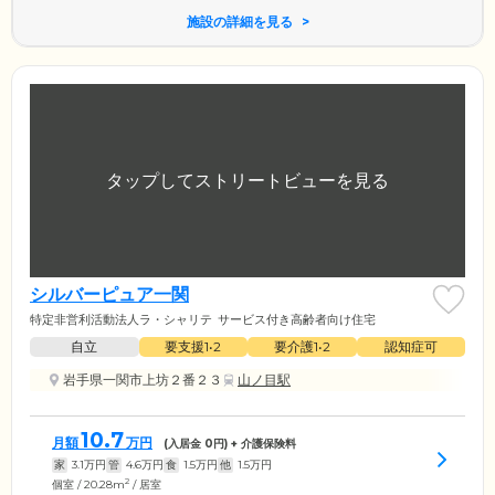
施設の詳細を見る
シルバーピュア一関
特定非営利活動法人ラ・シャリテ
サービス付き高齢者向け住宅
自立
要支援1•2
要介護1•2
認知症可
岩手県一関市上坊２番２３
山ノ目駅
10.7
月額
万円
(入居金
0
円) + 介護保険料
家
3.1
万円
管
4.6
万円
食
1.5
万円
他
1.5
万円
2
個室 / 20.28m
/ 居室