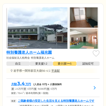
特別養護老人ホーム福光園
社会福祉法人柏寿会
特別養護老人ホーム
自立
要支援1•2
要介護1〜5
認知症可
岩手県一関市萩荘大袋56-4
平泉駅
3.4
月額
万円
(入居金
0
円) + 介護保険料
家
2.5
万円
管
0
万円
食
9,000
円
他
0
万円
2
個室 / 15m
/ 基本利用料(第一段階)
ご高齢者様の安定した生活を支える特別養護老人ホームです
「特別養護老人ホーム福光園」は、一関市にある特別養護老人ホームで