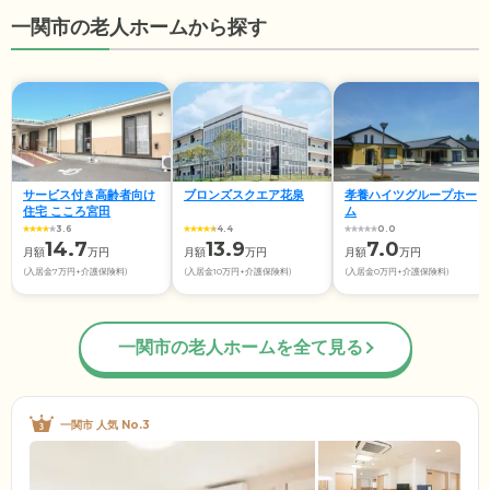
一関市の老人ホームから探す
サービス付き高齢者向け
ブロンズスクエア花泉
孝養ハイツグループホー
住宅 こころ宮田
ム
3.6
4.4
0.0
14.7
13.9
7.0
月額
万円
月額
万円
月額
万円
(入居金7万円+介護保険料)
(入居金10万円+介護保険料)
(入居金0万円+介護保険料)
一関市の老人ホームを全て見る
一関市 人気 No.3