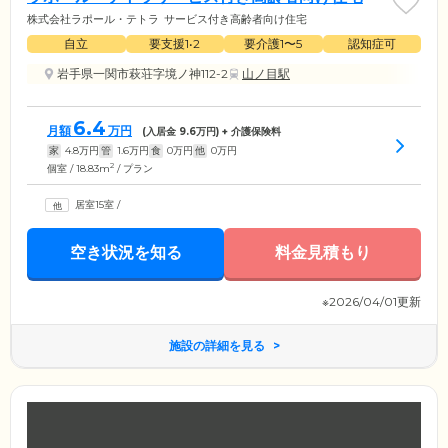
株式会社ラポール・テトラ
サービス付き高齢者向け住宅
自立
要支援1•2
要介護1〜5
認知症可
岩手県一関市萩荘字境ノ神112-2
山ノ目駅
6.4
月額
万円
(入居金
9.6
万円) + 介護保険料
家
4.8
万円
管
1.6
万円
食
0
万円
他
0
万円
2
個室 / 18.83m
/ プラン
居室15室
/
空き状況を知る
料金見積もり
※2026/04/01更新
施設の詳細を見る