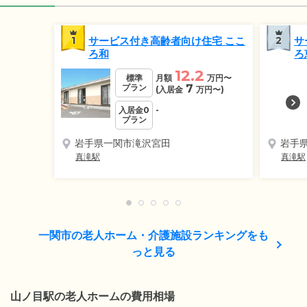
1
サービス付き高齢者向け住宅 ここ
2
サ
ろ和
ろ
12.2
標準
月額
万円
〜
プラン
7
(入居金
万円
〜)
入居金0
-
プラン
岩手県一関市滝沢宮田
岩手
真滝駅
真滝駅
一関市の老人ホーム・介護施設ランキングをも
っと見る
山ノ目駅の老人ホームの費用相場