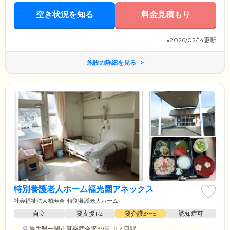
だりと自由にお過ごしいただけます。
空き状況を知る
料金見積もり
※2026/02/14更新
施設の詳細を見る
特別養護老人ホーム福光園アネックス
社会福祉法人柏寿会
特別養護老人ホーム
自立
要支援1•2
要介護3〜5
認知症可
岩手県一関市真柴武奈沢39
山ノ目駅