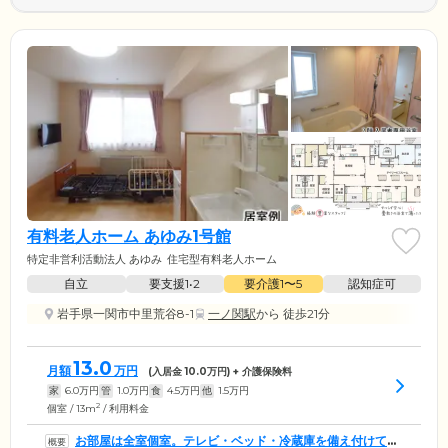
有料老人ホーム あゆみ1号館
特定非営利活動法人 あゆみ
住宅型有料老人ホーム
自立
要支援1•2
要介護1〜5
認知症可
岩手県一関市中里荒谷8-1
一ノ関駅
から 徒歩21分
13.0
月額
万円
(入居金
10.0
万円) + 介護保険料
家
6.0
万円
管
1.0
万円
食
4.5
万円
他
1.5
万円
2
個室 / 13m
/ 利用料金
お部屋は全室個室。テレビ・ベッド・冷蔵庫を備え付けてい