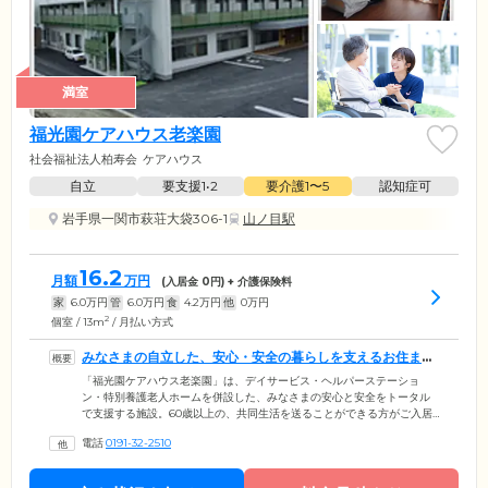
満室
福光園ケアハウス老楽園
社会福祉法人柏寿会
ケアハウス
自立
要支援1•2
要介護1〜5
認知症可
岩手県一関市萩荘大袋306-1
山ノ目駅
16.2
月額
万円
(入居金
0
円) + 介護保険料
家
6.0
万円
管
6.0
万円
食
4.2
万円
他
0
万円
2
個室 / 13m
/ 月払い方式
みなさまの自立した、安心・安全の暮らしを支えるお住まい
です
「福光園ケアハウス老楽園」は、デイサービス・ヘルパーステーショ
ン・特別養護老人ホームを併設した、みなさまの安心と安全をトータル
で支援する施設。60歳以上の、共同生活を送ることができる方がご入居
の対象です。館内には経験豊富な介護スタッフが常駐し、お食事のご提
電話
0191-32-2510
供やご入浴の準備、健康・介護に関するお悩み相談に対応。また、体調
不良など緊急時には、「医療法人博愛会一関病院」「岩手県立磐井病
院」など、近隣の複数の医療機関と連携を行います。休日・夜間を問わ