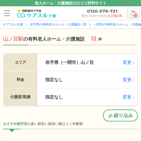
老人ホーム・介護施設の口コミ評判サイト
0120-579-721
掲載施設5万件超
0
受付 10:00〜19:00
土日祝OK
ケアスル 介護
岩手県の有料老人ホーム・介護施設一覧
一関市の有料老人ホーム・介護施
12
山ノ目駅
の
有料老人ホーム・介護施設
件
変更
岩手県（一関市）
山ノ目
エリア
指定なし
変更
料金
指定なし
変更
介護度/医療
絞り込み
おすすめ順
空室の多い順
安い順
高い順
口コミ件数順