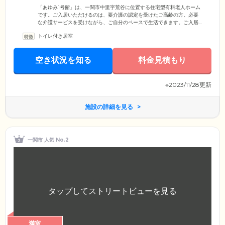
ます
「あゆみ1号館」は、一関市中里字荒谷に位置する住宅型有料老人ホーム
です。ご入居いただけるのは、要介護の認定を受けたご高齢の方。必要
な介護サービスを受けながら、ご自分のペースで生活できます。ご入居
のみなさまがお住まいになる20室の居室は、全室個室でご用意。プライ
トイレ付き居室
バシーの保たれた空間で、おひとりの時間を大切にしていただけます。
室内にはテレビ・ベッド・冷蔵庫を完備しており、ご入居後すぐに快適
な環境でお過ごしいただけます。また、建物内は安全性に配慮した完全
空き状況を知る
料金見積もり
バリアフリー設計。段差のないフラットな住環境ですので、車いすや歩
行器をご利用の方もご安心ください。
※2023/11/28更新
施設の詳細を見る
一関市 人気 No.2
満室