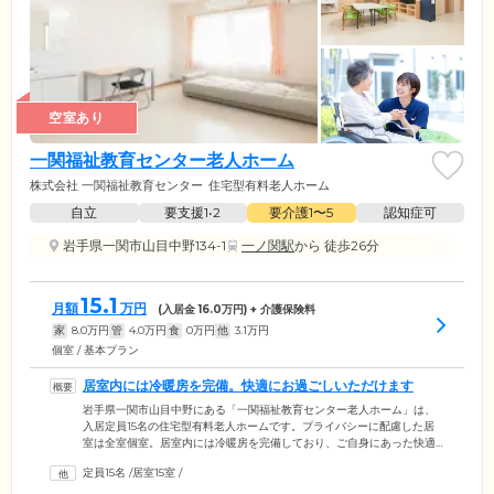
空室あり
一関福祉教育センター老人ホーム
株式会社 一関福祉教育センター
住宅型有料老人ホーム
自立
要支援1•2
要介護1〜5
認知症可
岩手県一関市山目中野134-1
一ノ関駅
から 徒歩26分
15.1
月額
万円
(入居金
16.0
万円) + 介護保険料
家
8.0
万円
管
4.0
万円
食
0
万円
他
3.1
万円
個室 / 基本プラン
居室内には冷暖房を完備。快適にお過ごしいただけます
岩手県一関市山目中野にある「一関福祉教育センター老人ホーム」は、
入居定員15名の住宅型有料老人ホームです。プライバシーに配慮した居
室は全室個室。居室内には冷暖房を完備しており、ご自身にあった快適
な室温設定で心地よくお過ごしいただけます。また、TVやインターネッ
定員15名
/
居室15室
/
ト環境も整えておりますので、ほかの方の目を気にすることなく、ご自
宅と同じようにお好きなテレビ番組をみたりネットサーフィンを楽しん