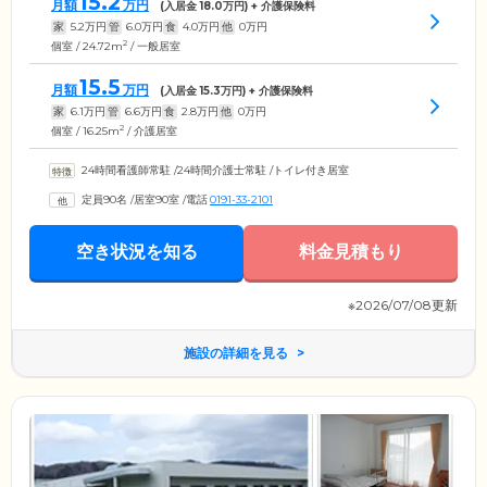
15.2
月額
万円
(入居金
18.0
万円) + 介護保険料
家
5.2
万円
管
6.0
万円
食
4.0
万円
他
0
万円
2
個室 / 24.72m
/ 一般居室
15.5
月額
万円
(入居金
15.3
万円) + 介護保険料
家
6.1
万円
管
6.6
万円
食
2.8
万円
他
0
万円
2
個室 / 16.25m
/ 介護居室
24時間看護師常駐
/
24時間介護士常駐
/
トイレ付き居室
定員90名
/
居室90室
/
電話
0191-33-2101
空き状況を知る
料金見積もり
※2026/07/08更新
施設の詳細を見る