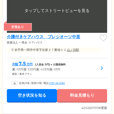
空室あり
介護付きケアハウス プレシオーソ中里
医療法人 一秀会
ケアハウス
岩手県一関市中里字在家２７番地１
山ノ目駅
7.5
月額
万円
(入居金
0
円) + 介護保険料
家
0
万円
管
3.3
万円
食
4.2
万円
他
0
万円
個室 / 基本プラン
定員29名
/
居室29室
/
電話
0191-48-5065
空き状況を知る
料金見積もり
※2026/07/08更新