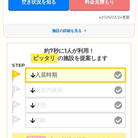
空き状況を知る
料金見積もり
ず、迅速に処置できるよう体制を整えていますので、お体に不安をお持
ちの方もご安心ください。
※2026/03/24更新
施設の詳細を見る
約7秒に1人が利用！
ピッタリ
の施設を提案します
STEP
1
2
3
4