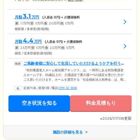
3.1
月額
万円
(入居金
0
円) + 介護保険料
家
1.1
万円
管
0
万円
食
2.0
万円
他
0
万円
相部屋 / 多床室(第3段階)
4.4
月額
万円
(入居金
0
円) + 介護保険料
家
2.5
万円
管
0
万円
食
2.0
万円
他
0
万円
個室 / 従来型個室(第3段階)
ご高齢者様に安心して生活していただけるようケアを行うホ
ームです
「特別養護老人ホーム福光園アネックス」は、一関市にある特別養護老
人ホームです。65歳以上の、介護認定で要介護1〜5の認定を受けた方が
ご入居いただけます。ホームを運営する「社会福祉法人柏寿会」は、昭
和56年の設立以来、デイサービス・居宅介護支援事業・訪問介護事業・
定員70名
/
居室0室
/
電話
0191-32-1818
グループホームの運営をとおして、地域の福祉に貢献してきました。館
内には経験豊富な介護スタッフが24時間365日常駐。みなさまが安定した
生活を送ることができるようご入浴や排せつの介助、生活相談などのサ
空き状況を知る
料金見積もり
ポートをご提供いたしますので、ご自宅を離れるのが初めての方もご安
心ください。
※2026/07/08更新
施設の詳細を見る