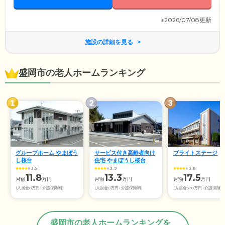
※2026/07/08更新
施設の詳細を見る
盛岡市の老人ホームランキング
グループホーム やまぼう
サービス付き高齢者向け
ブライトステージ
し桜台
住宅 やまぼうし桜台
3.5
3.9
3.8
11.8
13.3
17.5
月額
万円
月額
万円
月額
万円
(入居金0万円+介護保険料)
(入居金0万円+介護保険料)
(入居金390万円+介護保険料
盛岡市の老人ホームランキングを