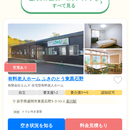
すべて見る
空室あり
有料老人ホーム ふきのとう東黒石野
有限会社エムズ
住宅型有料老人ホーム
自立
要支援1•2
要介護3〜5
認知症可
岩手県盛岡市東黒石野3-3-10
厨川駅
トイレ付き居室
空き状況を知る
料金見積もり