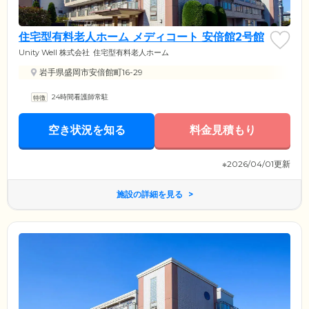
住宅型有料老人ホーム メディコート 安倍館2号館
Unity Well 株式会社
住宅型有料老人ホーム
岩手県盛岡市安倍館町16-29
24時間看護師常駐
空き状況を知る
料金見積もり
※2026/04/01更新
施設の詳細を見る