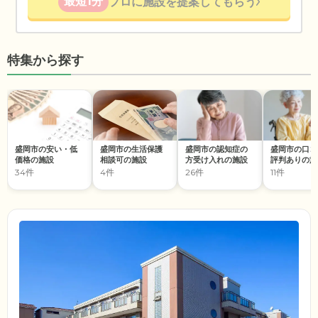
最短1分
プロに施設を提案してもらう
特集から探す
盛岡市の安い・低
盛岡市の生活保護
盛岡市の認知症の
盛岡市の口コ
価格の施設
相談可の施設
方受け入れの施設
評判ありの施
34件
4件
26件
11件