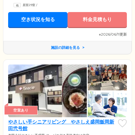
居室29室
/
空き状況を知る
料金見積もり
※2026/06/11更新
施設の詳細を見る
空室あり
やさしい手シニアリビング やさしえ盛岡飯岡新
田弐号館