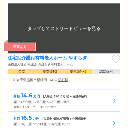
空室あり
住宅型介護付有料老人ホーム やすらぎ
医療法人社団 松誠会
介護付き有料老人ホーム
自立
要支援1•2
要介護1〜5
認知症可
岩手県盛岡市繋猿田1-46
雫石駅
14.6
月額
万円
(入居金
350.0
万円) + 介護保険料
家
4.1
万円
管
5.2
万円
食
5.3
万円
他
0
万円
個室 / 【Aタイプ】一括 支払方式
16.5
月額
万円
(入居金
450.0
万円) + 介護保険料
家
6.0
万円
管
5.2
万円
食
5.3
万円
他
0
万円