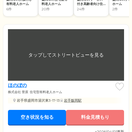
有料老人ホーム
料老人ホーム
付き高齢者向け住
ホーム
宅
6件
20件
24件
2件
ほのぼの
株式会社 菅原
住宅型有料老人ホーム
岩手県盛岡市湯沢東3-17-13
岩手飯岡駅
空き状況を知る
料金見積もり
※2026/04/01更新