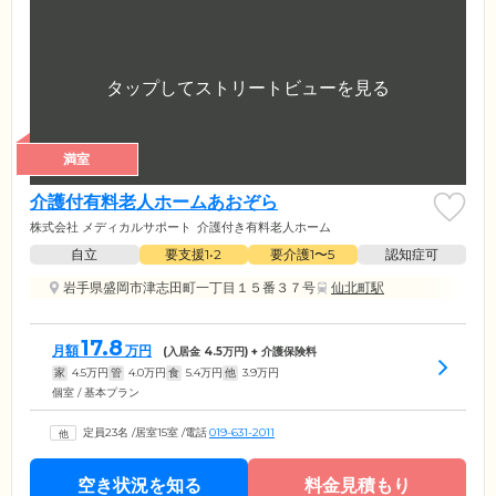
満室
介護付有料老人ホームあおぞら
株式会社 メディカルサポート
介護付き有料老人ホーム
自立
要支援1•2
要介護1〜5
認知症可
岩手県盛岡市津志田町一丁目１５番３７号
仙北町駅
17.8
月額
万円
(入居金
4.5
万円) + 介護保険料
家
4.5
万円
管
4.0
万円
食
5.4
万円
他
3.9
万円
個室 / 基本プラン
定員23名
/
居室15室
/
電話
019-631-2011
空き状況を知る
料金見積もり