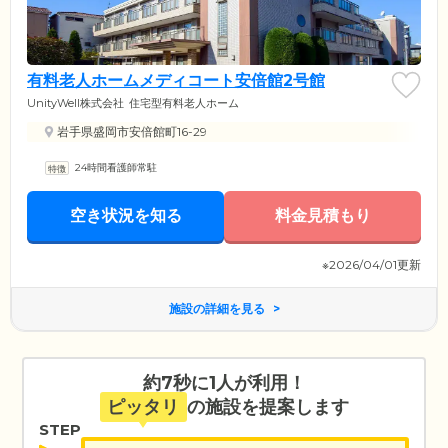
有料老人ホームメディコート安倍館2号館
UnityWell株式会社
住宅型有料老人ホーム
岩手県盛岡市安倍館町16-29
24時間看護師常駐
空き状況を知る
料金見積もり
※2026/04/01更新
施設の詳細を見る
約7秒に1人が利用！
ピッタリ
の施設を提案します
STEP