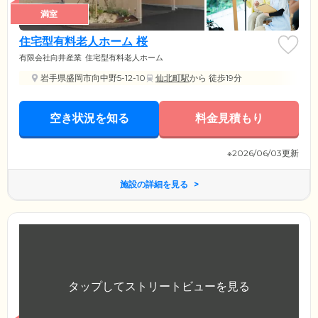
満室
住宅型有料老人ホーム 桜
有限会社向井産業
住宅型有料老人ホーム
岩手県盛岡市向中野5-12-10
仙北町駅
から 徒歩19分
空き状況を知る
料金見積もり
※2026/06/03更新
施設の詳細を見る