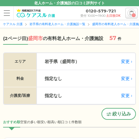
老人ホーム・介護施設の口コミ評判サイト
0120-579-721
掲載施設5万件超
0
受付 10:00〜19:00
土日祝OK
ケアスル 介護
岩手県の有料老人ホーム・介護施設一覧
盛岡市の有料老人ホーム・介護施
57
(2ページ目)
盛岡市
の
有料老人ホーム・介護施設
件
変更
岩手県（盛岡市）
エリア
指定なし
変更
料金
指定なし
変更
介護度/医療
絞り込み
おすすめ順
空室の多い順
安い順
高い順
口コミ件数順