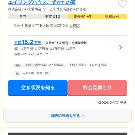
エイジングハウスこずかたの家
株式会社いわて愛隣会
サービス付き高齢者向け住宅
自立
要支援1•2
要介護1〜3
認知症可
岩手県盛岡市下太田沢田23-2
大釜駅
15.2
月額
万円
(入居金
13.5
万円) + 介護保険料
家
4.5
万円
管
5.7
万円
食
2.5
万円
他
2.5
万円
2
個室 / 18.63m
/ Aタイプ
24時間介護士常駐
/
2人部屋あり・夫婦入居可
/
トイレ付き居室
定員10名
/
居室10室
/
空き状況を知る
料金見積もり
※2026/04/01更新
施設の詳細を見る