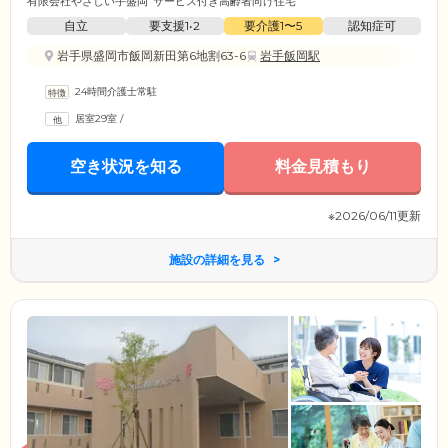
有限会社やさしい手盛岡
サービス付き高齢者向け住宅
自立
要支援1•2
要介護1〜5
認知症可
岩手県盛岡市飯岡新田第6地割63-6
岩手飯岡駅
24時間介護士常駐
居室29室
/
空き状況を知る
料金見積もり
※2026/06/11更新
施設の詳細を見る