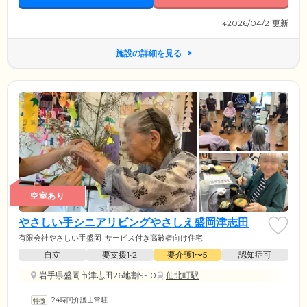
※2026/04/21更新
施設の詳細を見る
空室あり
やさしい手シニアリビングやさしえ盛岡津志田
有限会社やさしい手盛岡
サービス付き高齢者向け住宅
自立
要支援1•2
要介護1〜5
認知症可
岩手県盛岡市津志田26地割9-10
仙北町駅
24時間介護士常駐