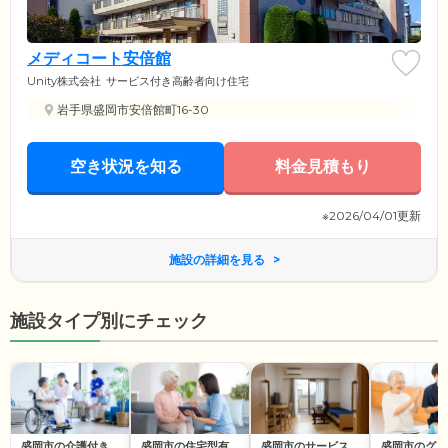
メディコート安倍館
Unity株式会社
サービス付き高齢者向け住宅
岩手県盛岡市安倍館町16-30
空き状況を知る
料金見積もり
※2026/04/01更新
施設の詳細を見る
施設タイプ別にチェック
盛岡市の介護付き
盛岡市の住宅型有
盛岡市のサービス
盛岡市のグル