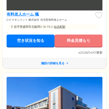
有料老人ホーム 颯
G.H.マネジメント 株式会社
住宅型有料老人ホーム
岩手県盛岡市北飯岡2-16-73
仙北町駅
空き状況を知る
料金見積もり
※2026/04/01更新
施設の詳細を見る