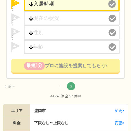
1
2
3
4
最短1分
プロに施設を提案してもらう
前へ
1
2
41~57 件 全 57 件中
エリア
盛岡市
変更
料金
下限なし〜上限なし
変更