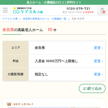
老人ホーム・介護施設の口コミ評判サイト
0120-579-721
掲載施設5万件超
0
受付 10:00〜19:00
土日祝OK
ケアスル 介護
奈良県の有料老人ホーム・介護施設一覧
高級 奈良県
10
奈良県
の
高級老人ホーム
件
変更
奈良県
エリア
入居金 1000万円〜上限無し
変更
料金
指定なし
変更
介護度/医療
絞り込み
奈良市 人気 No.3