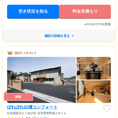
空き状況を知る
料金見積もり
※2026/07/08更新
施設の詳細を見る
橿原市 人気 No.3
満室
ぽれぽれ白橿コンフォート
社会福祉法人うねび会
住宅型有料老人ホーム