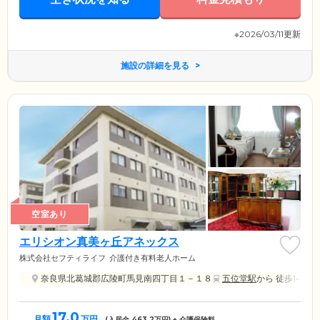
場合は訪問診療も実施していますので、お体に不安のある方もご安心く
ださい。
※2026/03/11更新
施設の詳細を見る
空室あり
エリシオン真美ヶ丘アネックス
株式会社セフティライフ
介護付き有料老人ホーム
奈良県北葛城郡広陵町馬見南四丁目１－１８
五位堂駅
から 徒歩14分
17.0
月額
万円
(入居金
463.2
万円) + 介護保険料