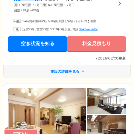
家
0
万円
管
3.2
万円
食
16.6
万円
他
5.7
万円
個室 / 87歳～89歳
24時間看護師常駐
/
24時間介護士常駐
/
トイレ付き居室
定員73名
/
居室73室
/
1993年9月設立
/
電話
0742-47-4165
空き状況を知る
料金見積もり
※2026/07/08更新
施設の詳細を見る
空室あり