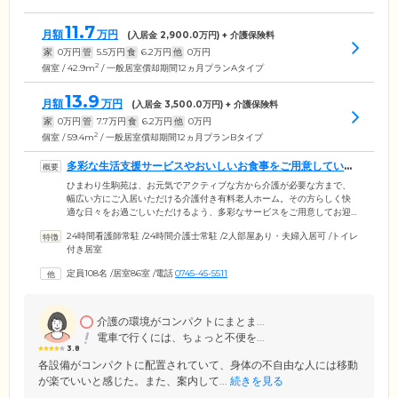
11.7
月額
万円
(入居金
2,900.0
万円) + 介護保険料
家
0
万円
管
5.5
万円
食
6.2
万円
他
0
万円
2
個室 / 42.9m
/ 一般居室償却期間12ヵ月プランAタイプ
13.9
月額
万円
(入居金
3,500.0
万円) + 介護保険料
家
0
万円
管
7.7
万円
食
6.2
万円
他
0
万円
2
個室 / 59.4m
/ 一般居室償却期間12ヵ月プランBタイプ
多彩な生活支援サービスやおいしいお食事をご用意していま
す
ひまわり生駒苑は、お元気でアクティブな方から介護が必要な方まで、
幅広い方にご入居いただける介護付き有料老人ホーム。その方らしく快
適な日々をお過ごしいただけるよう、多彩なサービスをご用意してお迎
えいたします。日常サービスとしては、フロントサービス・各種代行・
24時間看護師常駐
/
24時間介護士常駐
/
2人部屋あり・夫婦入居可
/
トイレ
生活相談・家事支援・レクリエーションやイベントなどをご提供。ご入
付き居室
居者様の暮らしをきめ細やかにサポートいたします。お食事は予約にて
承っており、朝・昼・夕の3食すべて、2種類のメニューからお選びいた
定員108名
/
居室86室
/
電話
0745-45-5511
だけます。旬の食材をふんだんに使った行事食もお楽しみください。ま
たお体の状態に合わせた調理形態や治療食にも対応いたします。
介護の環境がコンパクトにまとま...
電車で行くには、ちょっと不便を...
3.8
各設備がコンパクトに配置されていて、身体の不自由な人には移動
が楽でいいと感じた。また、案内して...
続きを見る