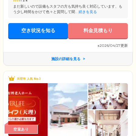
3.4
まだ新しいので設備もスタフの方も気持ち良く対応しています、も
う少し時間をかけて色々と質問して聞...
続きを見る
空き状況を知る
料金見積もり
※2026/04/27更新
施設の詳細を見る
天理市 人気 No.1
空室あり