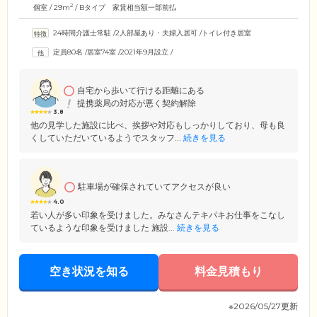
2
個室 / 29m
/ Bタイプ 家賃相当額一部前払
24時間介護士常駐
/
2人部屋あり・夫婦入居可
/
トイレ付き居室
定員80名
/
居室74室
/
2021年9月設立
/
自宅から歩いて行ける距離にある
提携薬局の対応が悪く契約解除
3.8
他の見学した施設に比べ、挨拶や対応もしっかりしており、母も良
くしていただいているようでスタッフ...
続きを見る
駐車場が確保されていてアクセスが良い
4.0
若い人が多い印象を受けました。みなさんテキパキお仕事をこなし
ているような印象を受けました 施設...
続きを見る
空き状況を知る
料金見積もり
※2026/05/27更新