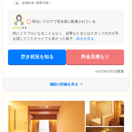
れており、介護予防運動指導員が中心となった高齢者向けトレーニング
定員84名
/
居室76室
/
を実施。「チェアリズム」を使用した訓練では、いすに座ったりタオル
を使ったりしながら、リズムに合わせてお体に負担の少ない体操に取り
組んでいただけます。
明るいフロアで安全面に配慮されている
3.6
特にトラブルになることもなく、必要なときにはスタッフの方が手
を貸してくださりとても良かった様子...
続きを見る
空き状況を知る
料金見積もり
※2026/03/25更新
施設の詳細を見る