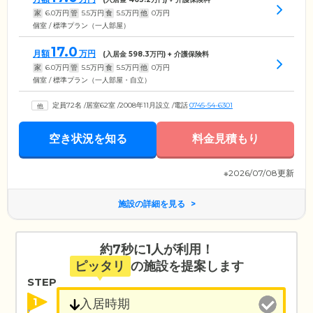
家
6.0
万円
管
5.5
万円
食
5.5
万円
他
0
万円
個室 / 標準プラン（一人部屋）
17.0
月額
万円
(入居金
598.3
万円) + 介護保険料
家
6.0
万円
管
5.5
万円
食
5.5
万円
他
0
万円
個室 / 標準プラン（一人部屋・自立）
定員72名
/
居室62室
/
2008年11月設立
/
電話
0745-54-6301
空き状況を知る
料金見積もり
※2026/07/08更新
施設の詳細を見る
約7秒に1人が利用！
ピッタリ
の施設を提案します
STEP
1