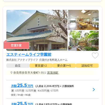
空室3室
エスティームライフ学園前
株式会社 アクティブライフ
介護付き有料老人ホーム
自立
要支援1•2
要介護1〜5
認知症可
奈良県奈良市大倭町1-35
菖蒲池駅
25.5
月額
万円
(入居金
2,206.8
万円) + 介護保険料
家
0
万円
管
3.2
万円
食
16.6
万円
他
5.7
万円
個室 / 84歳～86歳
25.5
月額
万円
(入居金
1,931.0
万円) + 介護保険料