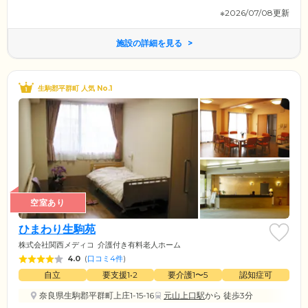
※2026/07/08更新
施設の詳細を見る
生駒郡平群町 人気 No.1
空室あり
ひまわり生駒苑
株式会社関西メディコ
介護付き有料老人ホーム
4.0
(
口コミ4件
)
自立
要支援1•2
要介護1〜5
認知症可
奈良県生駒郡平群町上庄1-15-16
元山上口駅
から 徒歩3分