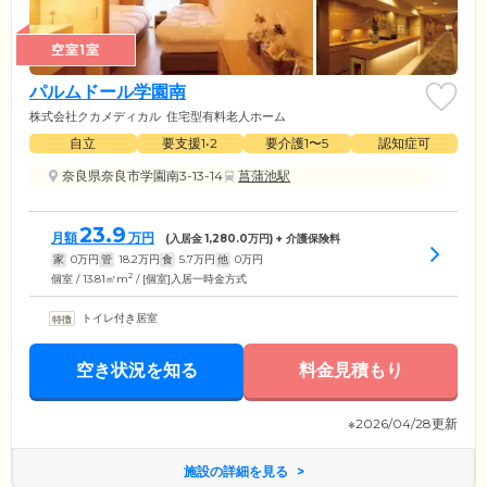
空室1室
パルムドール学園南
株式会社クカメディカル
住宅型有料老人ホーム
自立
要支援1•2
要介護1〜5
認知症可
奈良県奈良市学園南3-13-14
菖蒲池駅
23.9
月額
万円
(入居金
1,280.0
万円) + 介護保険料
家
0
万円
管
18.2
万円
食
5.7
万円
他
0
万円
2
個室 / 13.81㎡m
/ [個室]入居一時金方式
トイレ付き居室
空き状況を知る
料金見積もり
※2026/04/28更新
施設の詳細を見る