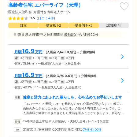
高齢者住宅 エバーライフ（天理）
医療法人健和会
介護付き有料老人ホーム
3.5
(
口コミ4件
)
自立
要支援1•2
要介護1〜5
認知症可
奈良県天理市中之庄町555
帯解駅
から 徒歩22分
16.9
月額
万円
(入居金
2,140.0
万円) + 介護保険料
家
0
万円
管
6.5
万円
食
10.4
万円
他
0
万円
2
個室 / 33.98m
/ 一般居室(1人入居・入居金最小)
16.9
月額
万円
(入居金
3,700.0
万円) + 介護保険料
家
0
万円
管
6.5
万円
食
10.4
万円
他
0
万円
2
個室 / 49.27m
/ 一般居室(1人入居・入居金最大)
健康と活力にあふれた暮らしを、心を込めてお手伝いします
「エバーライフ(天理)」は、お元気な方から介護が必要な方まで、幅広い
高齢のみなさまにご入居いただける、介護付き有料老人ホームです。ご
入居者様が健康で生き生きとした生活を送ることができるよう、多彩な
サービスをご提供。必要に応じた身体介助をはじめ、買物代行や市役所
24時間介護士常駐
/
2人部屋あり・夫婦入居可
/
トイレ付き居室
への手続き代行などの生活援助、1日3食の健康的な食事提供、多彩なレ
クリエーションやサークル活動をとおして、楽しい日々の暮らしをサポ
定員132名
/
居室93室
/
2003年6月設立
/
電話
0743-61-0011
ートしています。介護スタッフは24時間365日常駐しており、夜間も巡
回。どうぞ安心してご就寝ください。健康と活力にあふれた暮らしを、