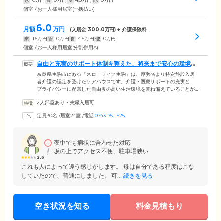
家
0
万円
管
0
万円
食
4.5
万円
他
0
万円
個室 / お一人様用居室(一括払い)
6.0
月額
万円
(入居金
300.0
万円) + 介護保険料
家
1.5
万円
管
0
万円
食
4.5
万円
他
0
万円
個室 / お一人様用居室(分割併用A)
自由と充実のサポート体制を整えた、将来まで安心の環境で
す
奈良県生駒市にある「スローライフ生駒」は、厚労省より特定施設入居
者介護の認定を受けたケアハウスです。介護・医療サポートの充実と、
プライバシーに配慮した自由度の高い生活環境を兼ね備えていることが
特徴。将来的に介護が必要になった場合でも安心のため、ご自身で生活
2人部屋あり・夫婦入居可
のひととおりのことができる「自立」の方から、要介護5の方まで幅広く
ご入居いただいております。また、当施設の母体である「社会福祉法人
定員30名
/
居室24室
/
電話
0743-75-1525
和貴会」は、関西を中心に複数の医療・介護施設を運営。系列機関との
連携を取りながら、お一人おひとりに寄り添ったサポートで、ご入居者
さまの豊かな生活を支えております。
夜中でも病状に合わせた対応
坂の上でアクセス不便、駐車場狭い
2.6
これも人によって違う感じがします。 母は自分である程度はこな
していたので、普通にしました。 可...
続きを見る
空き状況を知る
料金見積もり