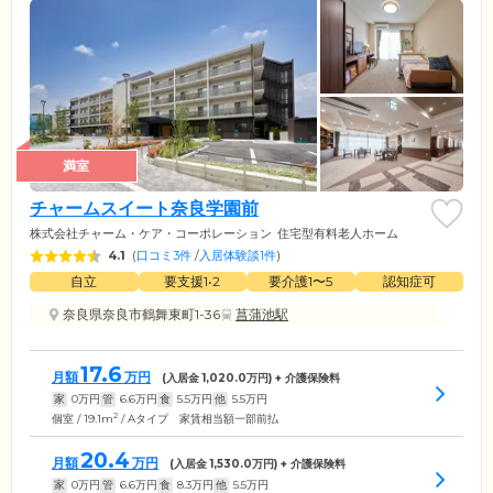
満室
チャームスイート奈良学園前
株式会社チャーム・ケア・コーポレーション
住宅型有料老人ホーム
4.1
(
口コミ3件
/
入居体験談1件
)
自立
要支援1•2
要介護1〜5
認知症可
奈良県奈良市鶴舞東町1-36
菖蒲池駅
17.6
月額
万円
(入居金
1,020.0
万円) + 介護保険料
家
0
万円
管
6.6
万円
食
5.5
万円
他
5.5
万円
2
個室 / 19.1m
/ Aタイプ 家賃相当額一部前払
20.4
月額
万円
(入居金
1,530.0
万円) + 介護保険料
家
0
万円
管
6.6
万円
食
8.3
万円
他
5.5
万円