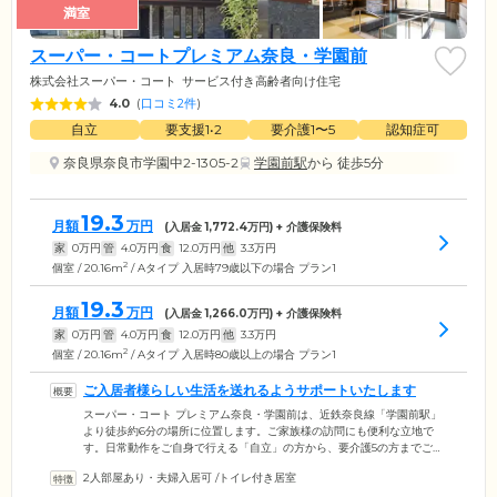
満室
スーパー・コートプレミアム奈良・学園前
株式会社スーパー・コート
サービス付き高齢者向け住宅
4.0
(
口コミ2件
)
自立
要支援1•2
要介護1〜5
認知症可
奈良県奈良市学園中2-1305-2
学園前駅
から 徒歩5分
19.3
月額
万円
(入居金
1,772.4
万円) + 介護保険料
家
0
万円
管
4.0
万円
食
12.0
万円
他
3.3
万円
2
個室 / 20.16m
/ Aタイプ 入居時79歳以下の場合 プラン1
19.3
月額
万円
(入居金
1,266.0
万円) + 介護保険料
家
0
万円
管
4.0
万円
食
12.0
万円
他
3.3
万円
2
個室 / 20.16m
/ Aタイプ 入居時80歳以上の場合 プラン1
ご入居者様らしい生活を送れるようサポートいたします
スーパー・コート プレミアム奈良・学園前は、近鉄奈良線「学園前駅」
より徒歩約6分の場所に位置します。ご家族様の訪問にも便利な立地で
す。日常動作をご自身で行える「自立」の方から、要介護5の方までご入
居いただけます。コンシェルジュによるおもてなしで、ご入居者様が自
2人部屋あり・夫婦入居可
/
トイレ付き居室
分らしい生活を送れるよう、毎日をサポートします。機能訓練に力を入