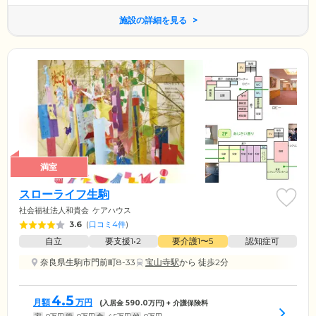
施設の詳細を見る
満室
スローライフ生駒
社会福祉法人和貴会
ケアハウス
3.6
(
口コミ4件
)
自立
要支援1•2
要介護1〜5
認知症可
奈良県生駒市門前町8-33
宝山寺駅
から 徒歩2分
4.5
月額
万円
(入居金
590.0
万円) + 介護保険料