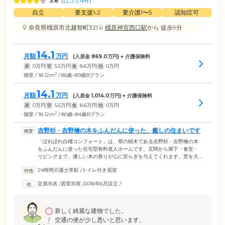
3.6
(
口コミ4件
)
自立
要支援1•2
要介護1〜5
認知症可
奈良県橿原市北越智町321
橿原神宮西口駅
から 徒歩9分
14.1
月額
万円
(入居金
869.0
万円) + 介護保険料
家
0
万円
管
5.5
万円
食
8.6
万円
他
0
万円
2
個室 / 18.12m
/ 85歳~89歳Bプラン
14.1
月額
万円
(入居金
1,014.0
万円) + 介護保険料
家
0
万円
管
5.5
万円
食
8.6
万円
他
0
万円
2
個室 / 18.12m
/ 80歳~84歳Bプラン
吉野杉・吉野檜の木をふんだんに使った、癒しの住まいです
「ぽれぽれ白橿コンフォート」は、県の樹木である吉野杉・吉野檜の木
をふんだんに使った住宅型有料老人ホームです。玄関から廊下・食堂・
リビングまで、優しい木の香りが心に安らぎを与えてくれます。窓を大
きく取り、明るい日差しをたっぷり取り込める空間でゆったりと暮らせ
24時間介護士常駐
/
トイレ付き居室
ることもポイントです。介護スタッフは24時間常駐。毎日の安否確認か
ら家事支援・生活介助を行い、みなさまの快適な暮らしを支えます。施
定員35名
/
居室35室
/
2016年6月設立
/
設のとなりには看護師が常駐する「ぽれぽれケアセンター白橿」があ
り、必要な方は訪問看護サービスもご利用いただけます。ワンランク上
の住まいで、上質なシニアライフをお楽しみください。
新しく綺麗な建物でした。
交通の便が少し悪いと思います。