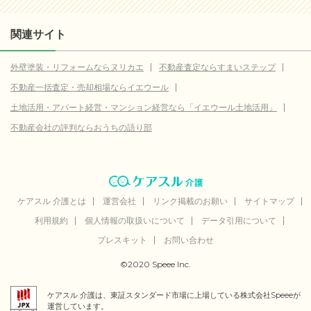
関連サイト
外壁塗装・リフォームならヌリカエ
不動産査定ならすまいステップ
不動産一括査定・売却相場ならイエウール
土地活用・アパート経営・マンション経営なら「イエウール土地活用」
不動産会社の評判ならおうちの語り部
ケアスル 介護とは
運営会社
リンク掲載のお願い
サイトマップ
利用規約
個人情報の取扱いについて
データ引用について
プレスキット
お問い合わせ
©2020 Speee Inc.
ケアスル 介護は、東証スタンダード市場に上場している株式会社Speeeが
運営しています。