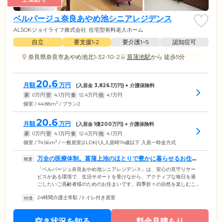
ベルパージュ奈良あやめ池シニアレジデンス
ALSOKジョイライフ株式会社
住宅型有料老人ホーム
自立
要支援1•2
要介護1~5
認知症可
奈良県奈良市あやめ池北1-32-10-2
菖蒲池駅
から 徒歩5分
20.6
月額
万円
(入居金
3,826.1
万円) + 介護保険料
家
0
万円
管
4.1
万円
食
12.4
万円
他
4.1
万円
2
個室 / 44.88m
/ プラン2
20.6
月額
万円
(入居金
1
億
200
万円) + 介護保険料
家
0
万円
管
4.1
万円
食
12.4
万円
他
4.1
万円
2
個室 / 74.56m
/ 一般居室(2LDK)1人入居時74歳以下 入居一時金方式
万全の医療体制。菖蒲上池のほとりで豊かに暮らせるお住ま
いです
「ベルパージュ奈良あやめ池シニアレジデンス」は、安心の見守りサー
ビスがある環境で、生活サポートを受けながら、アクティブな毎日を過
ごしたいご高齢者様のためのお住まいです。四季折々の自然を楽しむこ
とができる「菖蒲上池」のほとりにたたずむホーム。近鉄「菖蒲池」か
24時間介護士常駐
/
トイレ付き居室
ら徒歩6分と交通アクセスが良好です。館内には介護経験の豊富なスタッ
フが24時間常駐し、日々の生活に関する相談から病院への付き添い、服
薬管理などの健康維持のサポートまで幅広く対応。また、近隣の複数の
空き状況を知る
料金見積もり
医療機関と連携しており、緊急時の医療体制も万全です。通院が困難な