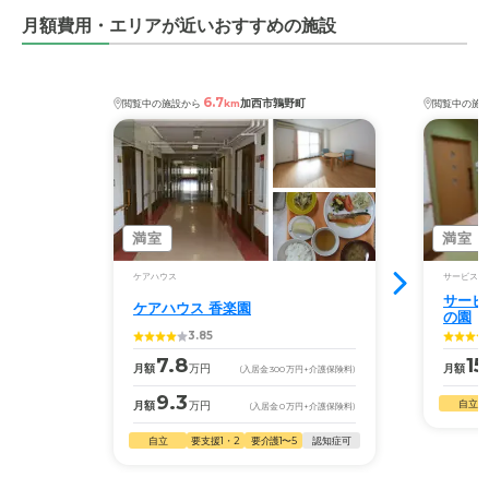
月額費用・エリアが近いおすすめの施設
6.7
加西市鶉野町
閲覧中の施設から
km
閲覧中の施
満室
満室
ケアハウス
サービス付
サービ
ケアハウス 香楽園
の園
3.85
7.8
15
月額
万円
月額
(入居金
300
万円
+介護保険料)
9.3
自立
月額
万円
(入居金
0
万円
+介護保険料)
自立
要支援1・2
要介護1〜5
認知症可