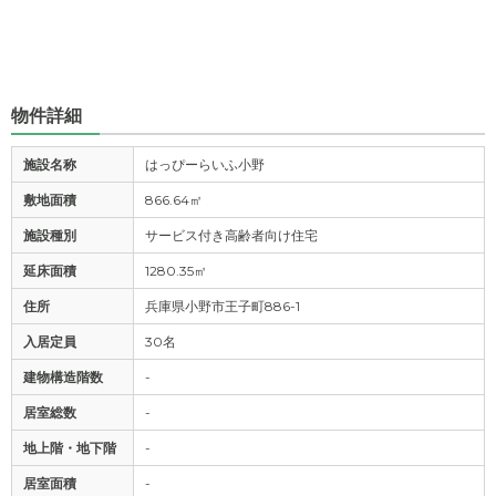
物件詳細
施設名称
はっぴーらいふ小野
敷地面積
866.64㎡
施設種別
サービス付き高齢者向け住宅
延床面積
1280.35㎡
住所
兵庫県小野市王子町886-1
入居定員
30名
建物構造階数
-
居室総数
-
地上階・地下階
-
居室面積
-