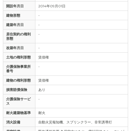
開設年月日
2014年09月01日
建物形態
-
建築年月日
-
居住契約の権利
-
形態
改築年月日
-
土地の権利形態
賃借権
介護保険事業所
-
番号
建物の権利形態
賃借権
損害賠償保険
あり
介護保険サービ
-
ス
耐火建築物基準
耐火
消火設備
自動火災報知機、スプリンクラー、非常誘導灯