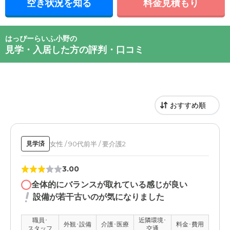
空き状況を知る
料金見積もり
はっぴーらいふ小野の
見学・入居した方の評判・口コミ
女性 / 90代前半 / 要介護2
見学済
3.00
全体的にバランスが取れている感じが良い
設備が若干古いのが気になりました
職員･
近隣環境･
外観･設備
介護･医療
料金･費用
スタッフ
交通