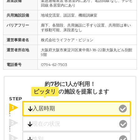
居室設備
緊急通報装置:各居室内にあり、電話回線:なし、テレビ
回線:各居室内にあり
共用施設設備
地域交流室、談話室、機能訓練室
バリアフリー
廊下、各階段、共用施設に手すり設置、共用部は車い
す移動可能、床段差なし
運営事業者名
株式会社ライフケア・ビジョン
運営者所在地
大阪府大阪市東淀川区東中島1-18-22新大阪丸ビル別館
9階
電話番号
0794-62-7503
約7秒に1人が利用！
ピッタリ
の施設を提案します
STEP
1
2
3