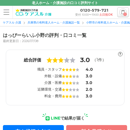
老人ホーム・介護施設の口コミ評判サイト
0120-579-721
掲載施設5万件超
0
受付 10:00〜19:00
土日祝OK
ケアスル 介護
兵庫県の有料老人ホーム・介護施設一覧
小野市の有料老人ホーム・介護施
はっぴーらいふ小野の評判・口コミ一覧
最終更新日：2026/07/08
?
1
1
3.0
総合評価
（
1
件）
4.0
職員・スタッフ
3.0
外観・設備
3.0
介護・医療
2.0
近隣環境・交通
3.0
料金・費用
LINE
で結果が届く