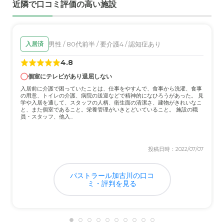
近隣で口コミ評価の高い施設
男性 / 80代前半 / 要介護4 / 認知症あり
入居済
4.8
個室にテレビがあり退屈しない
入居前に介護で困っていたことは、仕事をやすんで、食事から洗濯、食事
の用意、トイレの介護、病院の送迎などで精神的になひろうがあった。 見
学や入居を通して、スタッフの人柄、衛生面の清潔さ、建物がきれいなこ
と、また個室であること。栄養管理がいきとどいていること。 施設の職
員・スタッフ、他入...
投稿日時：2022/07/07
パストラール加古川の口コ
ミ・評判を見る