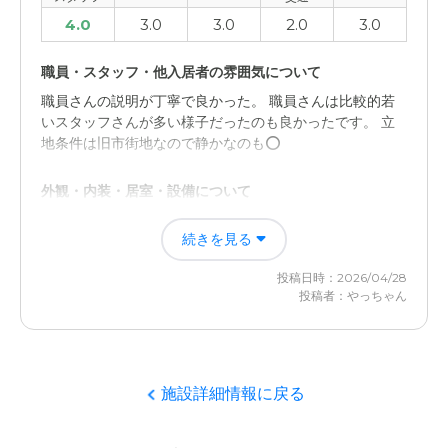
4.0
3.0
3.0
2.0
3.0
職員・スタッフ・他入居者の雰囲気について
職員さんの説明が丁寧で良かった。 職員さんは比較的若
いスタッフさんが多い様子だったのも良かったです。 立
地条件は旧市街地なので静かなのも⭕️
外観・内装・居室・設備について
通路が全体的に照明が暗い感じがしました。 あと駐車場
続きを見る
が少なくわかりにくかったのが残念でした。 高齢者が多
く活気に乏しい。
投稿日時：2026/04/28
投稿者：やっちゃん
施設詳細情報に戻る