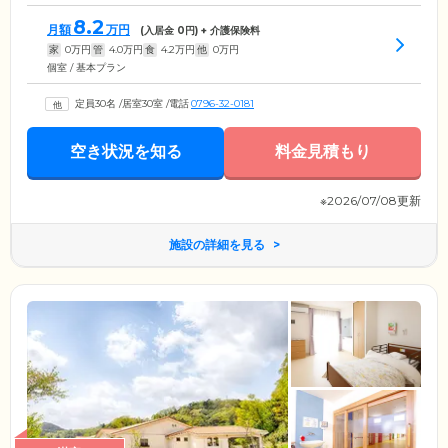
8.2
月額
万円
(入居金
0
円) + 介護保険料
家
0
万円
管
4.0
万円
食
4.2
万円
他
0
万円
個室 / 基本プラン
定員30名
/
居室30室
/
電話
0796-32-0181
空き状況を知る
料金見積もり
※2026/07/08更新
施設の詳細を見る