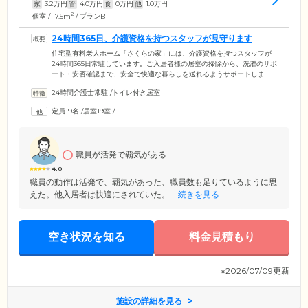
家
3.2
万円
管
4.0
万円
食
0
万円
他
1.0
万円
2
個室 / 17.5m
/ プランB
24時間365日、介護資格を持つスタッフが見守ります
住宅型有料老人ホーム「さくらの家」には、介護資格を持つスタッフが
24時間365日常駐しています。ご入居者様の居室の掃除から、洗濯のサポ
ート・安否確認まで、安全で快適な暮らしを送れるようサポートしま
す。豊富な経験を持つスタッフが、お一人おひとりのご希望やお気持ち
24時間介護士常駐
/
トイレ付き居室
により沿ってケアいたします。各居室にはスタッフコールを設置。夜間
の急な体調不良や生活上のお困りごとが発生した場合は、すぐ対応いた
定員19名
/
居室19室
/
します。食事・入浴・排泄・着替えの介助など、介護保険サービスが必
要な場合は、外部の介護事業所をご利用いただけます。お気軽にご相談
ください。
職員が活発で覇気がある
4.0
職員の動作は活発で、覇気があった、職員数も足りているように思
えた。他入居者は快適にされていた。...
続きを見る
空き状況を知る
料金見積もり
※2026/07/09更新
施設の詳細を見る