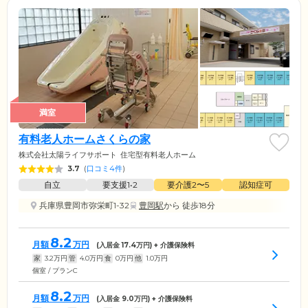
満室
有料老人ホームさくらの家
株式会社太陽ライフサポート
住宅型有料老人ホーム
3.7
(
口コミ4件
)
自立
要支援1•2
要介護2〜5
認知症可
兵庫県豊岡市弥栄町1-32
豊岡駅
から 徒歩18分
8.2
月額
万円
(入居金
17.4
万円) + 介護保険料
家
3.2
万円
管
4.0
万円
食
0
万円
他
1.0
万円
個室 / プランC
8.2
月額
万円
(入居金
9.0
万円) + 介護保険料