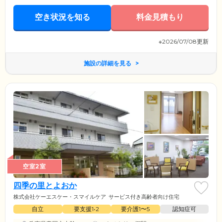
当ホームではご家庭のようなぬくもりを感じられるよう、畳のスペース
をご用意しています。ホッと一息つきたいときに、ぜひご活用くださ
空き状況を知る
料金見積もり
い。
※2026/07/08更新
施設の詳細を見る
空室2室
四季の里とよおか
株式会社ケーエスケー・スマイルケア
サービス付き高齢者向け住宅
自立
要支援1•2
要介護1〜5
認知症可