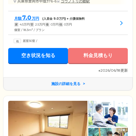
兵庫県豊岡市中陰376-6
コウノトリの郷駅
7.0
月額
万円
(入居金
9.0
万円) + 介護保険料
家
4.5
万円
管
2.5
万円
食
0
万円
他
0
万円
2
個室 / 18.3m
/ プラン
居室30室
/
空き状況を知る
料金見積もり
※2026/06/18更新
施設の詳細を見る