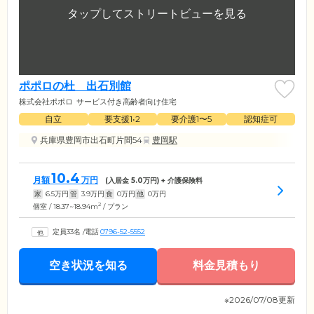
ポポロの杜 出石別館
株式会社ポポロ
サービス付き高齢者向け住宅
自立
要支援1•2
要介護1〜5
認知症可
兵庫県豊岡市出石町片間54
豊岡駅
10.4
月額
万円
(入居金
5.0
万円) + 介護保険料
家
6.5
万円
管
3.9
万円
食
0
万円
他
0
万円
2
個室 / 18.37~18.94m
/ プラン
定員33名
/
電話
0796-52-5552
空き状況を知る
料金見積もり
※2026/07/08更新