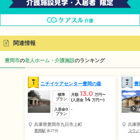
関連情報
豊岡市
の
老人ホーム・介護施設
のランキング
1
ニチイケアセンター豊岡の森
2
豊
13.0
標準
月額
万円
〜
プラン
14
(入居金
万円
〜)
入居金0
-
プラン
兵庫県豊岡市九日市上町
兵庫
豊岡駅
歩27分
コウノ