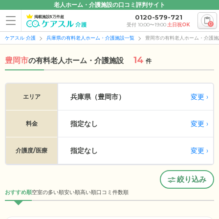
老人ホーム・介護施設の口コミ評判サイト
0120-579-721
掲載施設5万件超
0
受付 10:00〜19:00
土日祝OK
ケアスル 介護
兵庫県の有料老人ホーム・介護施設一覧
豊岡市の有料老人ホーム・介護施
14
豊岡市
の
有料老人ホーム・介護施設
件
変更
兵庫県（豊岡市）
エリア
指定なし
変更
料金
指定なし
変更
介護度/医療
絞り込み
おすすめ順
空室の多い順
安い順
高い順
口コミ件数順