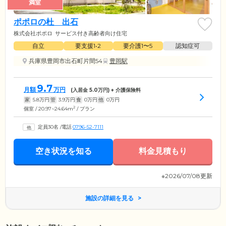
満室
ポポロの杜 出石
株式会社ポポロ
サービス付き高齢者向け住宅
自立
要支援1•2
要介護1〜5
認知症可
兵庫県豊岡市出石町片間54
豊岡駅
9.7
月額
万円
(入居金
5.0
万円) + 介護保険料
家
5.8
万円
管
3.9
万円
食
0
万円
他
0
万円
2
個室 / 20.97~24.64m
/ プラン
定員30名
/
電話
0796-52-7111
空き状況を知る
料金見積もり
※2026/07/08更新
施設の詳細を見る