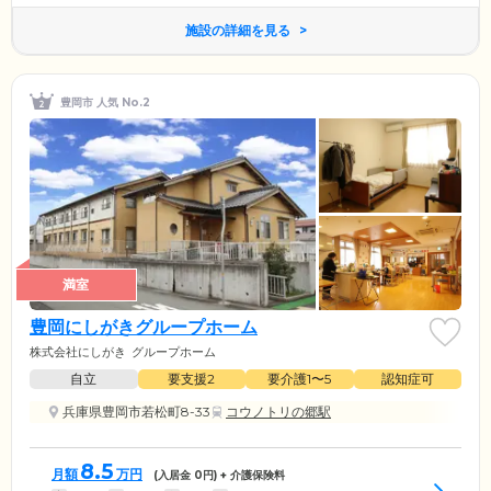
施設の詳細を見る
豊岡市 人気 No.2
満室
豊岡にしがきグループホーム
株式会社にしがき
グループホーム
自立
要支援2
要介護1〜5
認知症可
兵庫県豊岡市若松町8-33
コウノトリの郷駅
8.5
月額
万円
(入居金
0
円) + 介護保険料