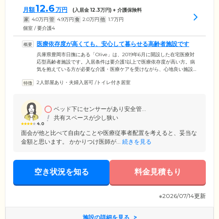
12.6
月額
万円
(入居金
12.3
万円) + 介護保険料
家
4.0
万円
管
4.9
万円
食
2.0
万円
他
1.7
万円
個室 / 要介護4
医療依存度が高くても、安心して暮らせる高齢者施設です
兵庫県豊岡市日撫にある「Olive」は、2019年6月に開設した在宅医療対
応型高齢者施設です。入居条件は要介護1以上で医療依存度が高い方。病
気を抱えている方が必要な介護・医療ケアを受けながら、心地良い施設
でのんびりと暮らしています。施設には、介護資格のあるスタッフが24
2人部屋あり・夫婦入居可
/
トイレ付き居室
時間365日常駐。ご入居者様の安否確認や生活相談に対応します。介護保
険サービスや医療保険サービスは、個別に契約することでご利用いただ
けます。胃ろう・末期がん・IVH・人工肛門・ALS・パーキンソンなど、
医療依存度が高い方、全身麻痺など障害をお持ちの方も、どうぞ安心し
ベッド下にセンサーがあり安全管...
てご入居ください。
共有スペースが少し狭い
4.0
面会が他と比べて自由なことや医療従事者配置を考えると、妥当な
金額と思います。 かかりつけ医師が...
続きを見る
空き状況を知る
料金見積もり
※2026/07/14更新
施設の詳細を見る