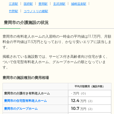
江原駅
国府駅
豊岡駅
玄武洞駅
城崎温泉駅
竹野駅
コウノトリの郷駅
豊岡市
の介護施設の状況
豊岡市の有料老人ホームの入居時の一時金の平均値は
11.1
万円、月額
料金の平均値は
11.5
万円となっており、かなり安いエリアに該当しま
す。
掲載されている施設数では、サービス付き高齢者向け住宅が多く、
ついで住宅型有料老人ホーム、グループホームの順となっていま
す。
豊岡市の施設種別の費用相場
平均月額費用（施設件数）
豊岡市の介護付き有料老人ホーム
- 万円（0）
12.4
豊岡市の住宅型有料老人ホーム
万円（2）
10.7
豊岡市のグループホーム
万円（2）