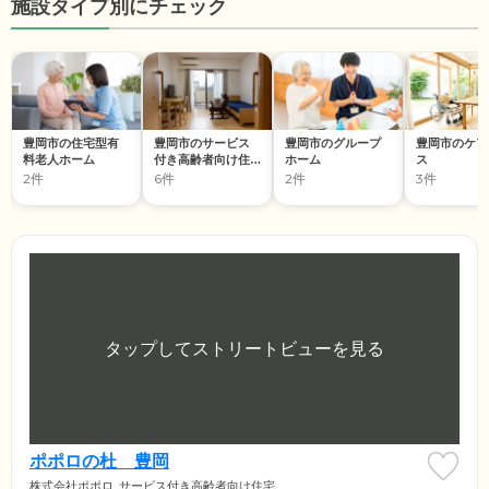
施設タイプ別にチェック
豊岡市の住宅型有
豊岡市のサービス
豊岡市のグループ
豊岡市のケア
料老人ホーム
付き高齢者向け住
ホーム
ス
宅
2件
6件
2件
3件
ポポロの杜 豊岡
株式会社ポポロ
サービス付き高齢者向け住宅