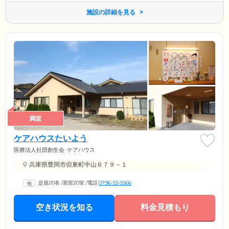
施設の詳細を見る
満室
ケアハウスたいよう
医療法人社団創生会
ケアハウス
兵庫県豊岡市但東町中山６７９－１
定員20名
/
居室20室
/
電話
0796-53-5566
空き状況を知る
料金見積もり