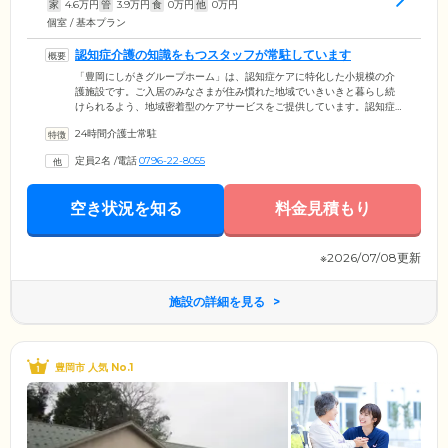
家
4.6
万円
管
3.9
万円
食
0
万円
他
0
万円
個室 / 基本プラン
認知症介護の知識をもつスタッフが常駐しています
「豊岡にしがきグループホーム」は、認知症ケアに特化した小規模の介
護施設です。ご入居のみなさまが住み慣れた地域でいきいきと暮らし続
けられるよう、地域密着型のケアサービスをご提供しています。認知症
の方に合わせた環境と、認知症介護の知識と技術を持ったスタッフの対
24時間介護士常駐
応により、安心してお過ごしいただけます。スタッフは24時間365日常駐
しており、ご家庭では心配な深夜や早朝といった時間帯もしっかりサポ
定員2名
/
電話
0796-22-8055
ートいたします。
空き状況を知る
料金見積もり
※2026/07/08更新
施設の詳細を見る
豊岡市 人気 No.1