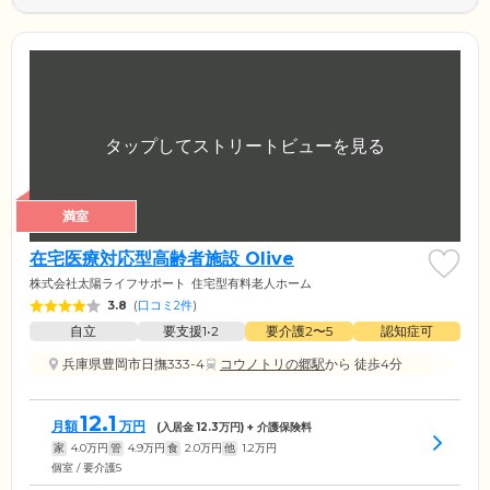
満室
在宅医療対応型高齢者施設 Olive
株式会社太陽ライフサポート
住宅型有料老人ホーム
3.8
(
口コミ2件
)
自立
要支援1•2
要介護2〜5
認知症可
兵庫県豊岡市日撫333-4
コウノトリの郷駅
から 徒歩4分
12.1
月額
万円
(入居金
12.3
万円) + 介護保険料
家
4.0
万円
管
4.9
万円
食
2.0
万円
他
1.2
万円
個室 / 要介護5