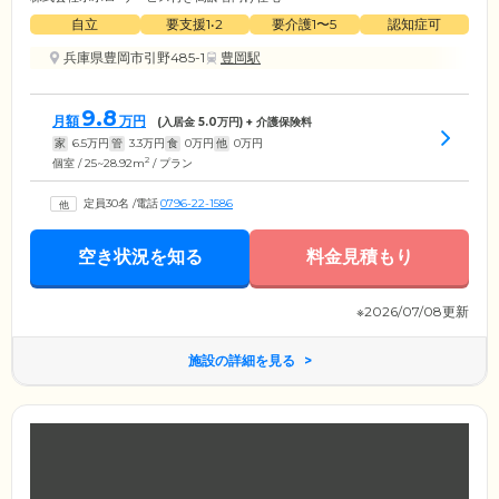
自立
要支援1•2
要介護1〜5
認知症可
兵庫県豊岡市引野485-1
豊岡駅
9.8
月額
万円
(入居金
5.0
万円) + 介護保険料
家
6.5
万円
管
3.3
万円
食
0
万円
他
0
万円
2
個室 / 25~28.92m
/ プラン
定員30名
/
電話
0796-22-1586
空き状況を知る
料金見積もり
※2026/07/08更新
施設の詳細を見る