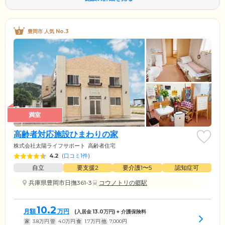
豊岡市 人気 No.3
満室
高齢者対応施設ひまわりの家
株式会社太陽ライフサポート
高齢者住宅
4.2
(
口コミ1件
)
自立
要支援2
要介護1〜5
認知症可
兵庫県豊岡市日撫361-3
コウノトリの郷駅
10.2
月額
万円
(入居金
13.0
万円) + 介護保険料
家
3.8
万円
管
4.0
万円
食
1.7
万円
他
7,000
円