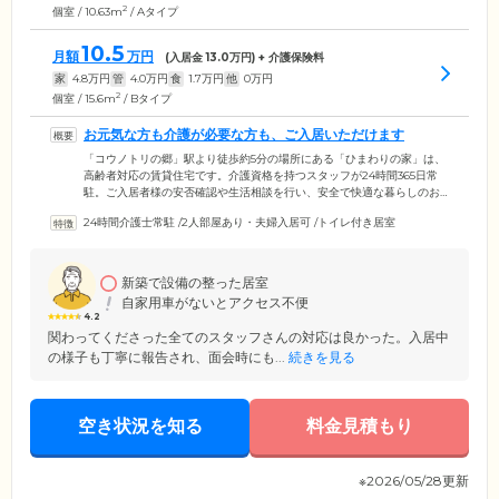
2
個室 / 10.63m
/ Aタイプ
10.5
月額
万円
(入居金
13.0
万円) + 介護保険料
家
4.8
万円
管
4.0
万円
食
1.7
万円
他
0
万円
2
個室 / 15.6m
/ Bタイプ
お元気な方も介護が必要な方も、ご入居いただけます
「コウノトリの郷」駅より徒歩約5分の場所にある「ひまわりの家」は、
高齢者対応の賃貸住宅です。介護資格を持つスタッフが24時間365日常
駐。ご入居者様の安否確認や生活相談を行い、安全で快適な暮らしのお
手伝いをしています。近くには緑豊かなコウノトリの郷公園があり、お
24時間介護士常駐
/
2人部屋あり・夫婦入居可
/
トイレ付き居室
散歩にもおすすめです。食事・入浴・排泄・着替えの介助など介護保険
サービスや、健康管理・服薬管理など医療保険サービスが必要な場合
は、個別に外部の事業所をご利用いただけます。まだ元気だけど将来を
考えて住み替えたい方も、現在介護が必要な方も、安心してご入居いた
新築で設備の整った居室
だけます。
自家用車がないとアクセス不便
4.2
関わってくださった全てのスタッフさんの対応は良かった。入居中
の様子も丁寧に報告され、面会時にも...
続きを見る
空き状況を知る
料金見積もり
※2026/05/28更新