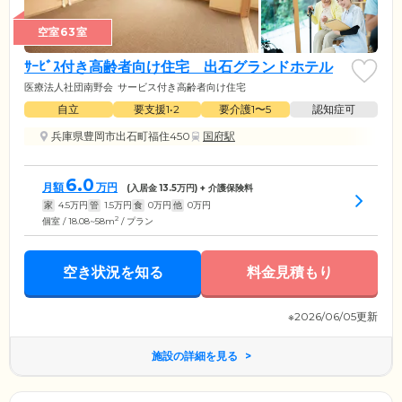
空室63室
ｻｰﾋﾞｽ付き高齢者向け住宅 出石グランドホテル
医療法人社団南野会
サービス付き高齢者向け住宅
自立
要支援1•2
要介護1〜5
認知症可
兵庫県豊岡市出石町福住450
国府駅
6.0
月額
万円
(入居金
13.5
万円) + 介護保険料
家
4.5
万円
管
1.5
万円
食
0
万円
他
0
万円
2
個室 / 18.08~58m
/ プラン
空き状況を知る
料金見積もり
※2026/06/05更新
施設の詳細を見る