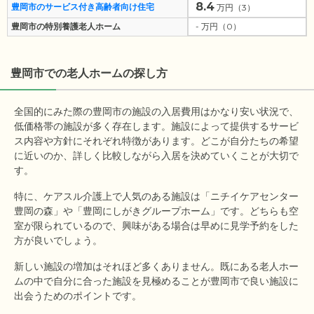
8.4
豊岡市のサービス付き高齢者向け住宅
万円（3）
豊岡市の特別養護老人ホーム
- 万円（0）
豊岡市
での老人ホームの探し方
全国的にみた際の豊岡市の施設の入居費用はかなり安い状況で、
低価格帯の施設が多く存在します。施設によって提供するサービ
ス内容や方針にそれぞれ特徴があります。どこが自分たちの希望
に近いのか、詳しく比較しながら入居を決めていくことが大切で
す。
特に、ケアスル介護上で人気のある施設は「ニチイケアセンター
豊岡の森」や「豊岡にしがきグループホーム」です。どちらも空
室が限られているので、興味がある場合は早めに見学予約をした
方が良いでしょう。
新しい施設の増加はそれほど多くありません。既にある老人ホー
ムの中で自分に合った施設を見極めることが豊岡市で良い施設に
出会うためのポイントです。