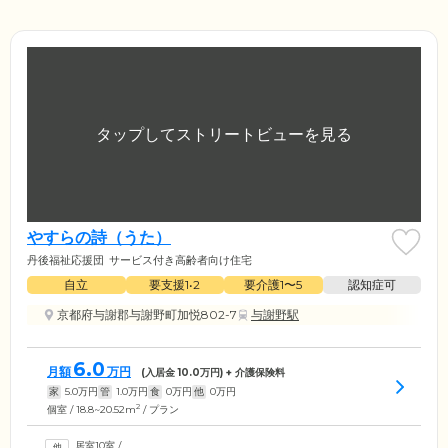
やすらの詩（うた）
丹後福祉応援団
サービス付き高齢者向け住宅
自立
要支援1•2
要介護1〜5
認知症可
京都府与謝郡与謝野町加悦802-7
与謝野駅
6.0
月額
万円
(入居金
10.0
万円) + 介護保険料
家
5.0
万円
管
1.0
万円
食
0
万円
他
0
万円
2
個室 / 18.8~20.52m
/ プラン
居室10室
/