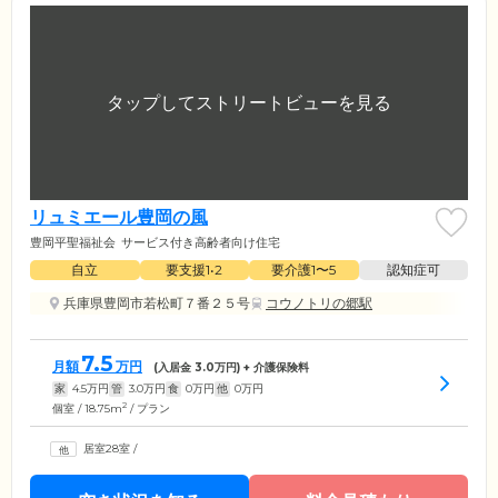
リュミエール豊岡の風
豊岡平聖福祉会
サービス付き高齢者向け住宅
自立
要支援1•2
要介護1〜5
認知症可
兵庫県豊岡市若松町７番２５号
コウノトリの郷駅
7.5
月額
万円
(入居金
3.0
万円) + 介護保険料
家
4.5
万円
管
3.0
万円
食
0
万円
他
0
万円
2
個室 / 18.75m
/ プラン
居室28室
/