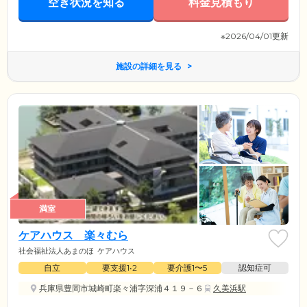
空き状況を知る
料金見積もり
※2026/04/01更新
施設の詳細を見る
満室
ケアハウス 楽々むら
社会福祉法人あまのほ
ケアハウス
自立
要支援1•2
要介護1〜5
認知症可
兵庫県豊岡市城崎町楽々浦字深浦４１９－６
久美浜駅