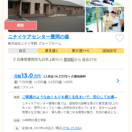
満室
ニチイケアセンター豊岡の森
株式会社ニチイ学館
グループホーム
自立
要支援2
要介護1〜5
認知症可
兵庫県豊岡市九日市上町10
豊岡駅
から 徒歩27分
13.0
月額
万円
(入居金
14.2
万円) + 介護保険料
家
7.1
万円
管
1.2
万円
食
3.4
万円
他
1.3
万円
個室 / プランA
ご家庭のようなぬくもりを感じる住まいで、安心してお過ご
しください
ニチイケアセンター豊岡の森では、認知症の診断を受けた要支援2以上の
方々が、専門スタッフと一緒に共同生活を営んでいます。当ホームは自
然豊かな立地にあり、落ち着いて過ごせる環境が魅力。生活の拠点とな
るお部屋は、おひとりでくつろげる個室をご用意しました。個室ではプ
24時間介護士常駐
ライバシーが守られた生活を満喫し、共用スペースのリビングでは、ご
入居者様同士の交流をお楽しみください。浴室はおひとりでの入浴が難
定員2名
/
2011年4月設立
/
電話
0796-29-3063
しい方のため、二方向からの介助が可能なユニットバスを設置。さらに