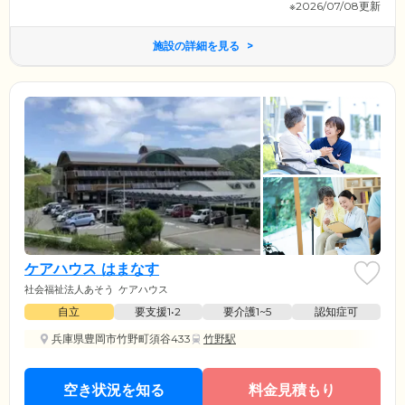
※2026/07/08更新
施設の詳細を見る
ケアハウス はまなす
社会福祉法人あそう
ケアハウス
自立
要支援1•2
要介護1~5
認知症可
兵庫県豊岡市竹野町須谷433
竹野駅
空き状況を知る
料金見積もり