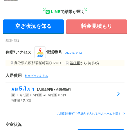
外観の写真
LINE
で結果が届く
空き状況を知る
料金見積もり
基本情報
住所/アクセス
電話番号
0120-579-721
地図
鳥取県八頭郡若桜町若桜1200－1
若桜駅
から 徒歩1分
入居費用
料金プランを見る
5.1
月額
万円
(入居金
0
円) + 介護保険料
家
1.1
万円
管
0
万円
食
4.0
万円
他
0
万円
相部屋 / 多床室
八頭郡若桜町で予算内で入れる老人ホームを探す
空室状況