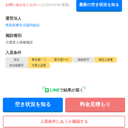
最新の空き状況を知る
お問い合わせください
(2025/07/28 更新)
運営法人
鳥取医療生活協同組合
施設種別
介護老人保健施設
入居条件
自立
要支援1・2
要介護1〜5
認知症可
保証人必要
生活保護可
引受人必要
LINE
で結果が届く
空き状況を知る
料金見積もり
入居条件にあうか確認する