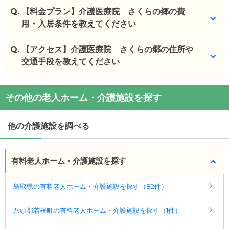
Q.
【料金プラン】介護医療院 さくらの郷の費
用・入居条件を教えてください
Q.
介護医療院 さくらの郷
【アクセス】介護医療院 さくらの郷の住所や
の入居金・月額料金は次の
とおりです。
交通手段を教えてください
・初期費用が
0
万円
・月額費用が
5.1
万円
介護医療院 さくらの郷
の
交通アクセス
その他の老人ホーム・介護施設を探す
・
住所：
鳥取県
八頭郡若桜町
若桜1200－1
介護医療院 さくらの郷
の対応可能な入居条件は次
・
最寄り駅：
若桜駅
0.1km
丹比駅
4.2km
のとおりです。
他の介護施設を調べる
・要介護度：要支援1、要支援2、要介護1、要介護
2、要介護3、要介護4、要介護5
有料老人ホーム・介護施設を探す
ケアスル 介護では詳細な
料金プラン
をご確認頂けま
す。詳しくは
こちら
。
鳥取県の有料老人ホーム・介護施設を探す（82件）
◎ケアスル 介護の3つの特徴
八頭郡若桜町の有料老人ホーム・介護施設を探す（1件）
・経験豊富な入居相談員が完全無料で施設探しをサ
ポート