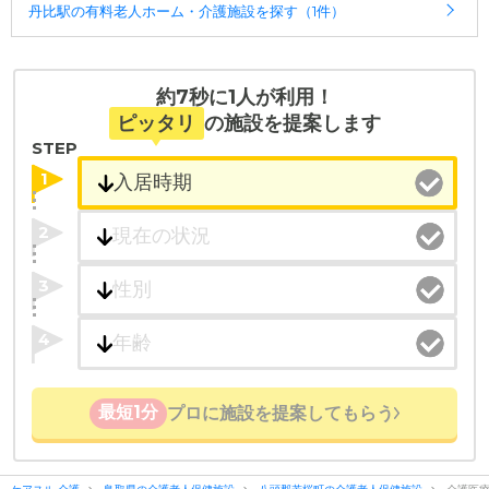
丹比駅の有料老人ホーム・介護施設を探す（1件）
入居相談：
0120-579-721
（無料）
受付時間：10：00～19：00
・全国10000件の介護施設情報を掲載
約7秒に1人が利用！
幅広い選択肢の中から、条件にあった施設を選ぶ
ピッタリ
の施設を提案します
ことができます。
STEP
1
・こだわりの条件や医療体制から施設を探せる
たとえば「カラオケ」「麻雀」が楽しめる施設、
2
「夫婦入居可」の施設、「看取り可」の施設など、
医療・看護体制から施設を探すこともできます。
3
4
最短1分
プロに施設を提案してもらう