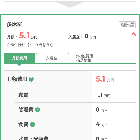
多床室
相部屋
5.1
0
月額：
入居金：
万円
万円
介護保険料
（-）
万円を含む
その他費用
月額費用
入居金
補足情報
5.1
月額費用
?
万円
1.1
家賃
万円
0
管理費
?
万円
4
食費
?
万円
0
水道・光熱費
万円