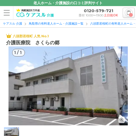
老人ホーム・介護施設の口コミ評判サイト
0120-579-721
掲載施設5万件超
0
受付 10:00〜19:00
土日祝OK
ケアスル 介護
鳥取県の有料老人ホーム・介護施設一覧
八頭郡若桜町の有料老人ホーム・
八頭郡若桜町 人気 No.1
介護医療院 さくらの郷
1
/
1
1
/
1