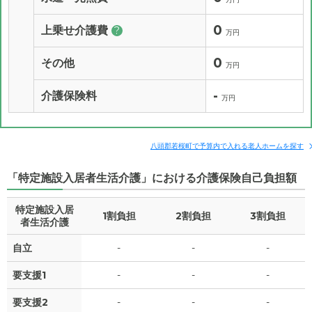
0
上乗せ介護費
?
万円
0
その他
万円
-
介護保険料
万円
八頭郡若桜町で予算内で入れる老人ホームを探す
「特定施設入居者生活介護」における介護保険自己負担額
特定施設入居
1割負担
2割負担
3割負担
者生活介護
自立
-
-
-
要支援1
-
-
-
要支援2
-
-
-