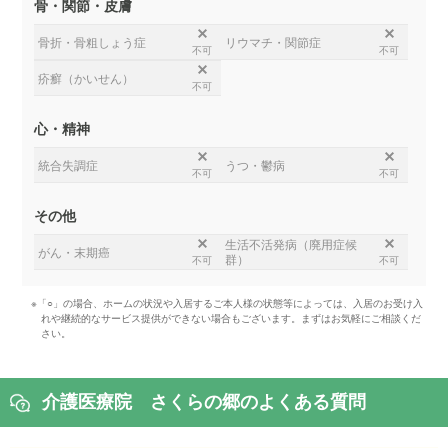
骨・関節・皮膚
骨折・骨粗しょう症
リウマチ・関節症
不可
不可
疥癬（かいせん）
不可
心・精神
統合失調症
うつ・鬱病
不可
不可
その他
生活不活発病（廃用症候
がん・末期癌
群）
不可
不可
※「○」の場合、ホームの状況や入居するご本人様の状態等によっては、入居のお受け入
れや継続的なサービス提供ができない場合もございます。まずはお気軽にご相談くだ
さい。
介護医療院 さくらの郷のよくある質問