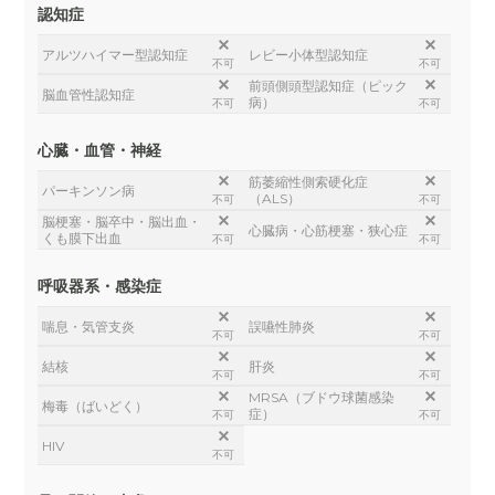
認知症
アルツハイマー型認知症
レビー小体型認知症
不可
不可
前頭側頭型認知症（ピック
脳血管性認知症
病）
不可
不可
心臓・血管・神経
筋萎縮性側索硬化症
パーキンソン病
（ALS）
不可
不可
脳梗塞・脳卒中・脳出血・
心臓病・心筋梗塞・狭心症
くも膜下出血
不可
不可
呼吸器系・感染症
喘息・気管支炎
誤嚥性肺炎
不可
不可
結核
肝炎
不可
不可
MRSA（ブドウ球菌感染
梅毒（ばいどく）
症）
不可
不可
HIV
不可