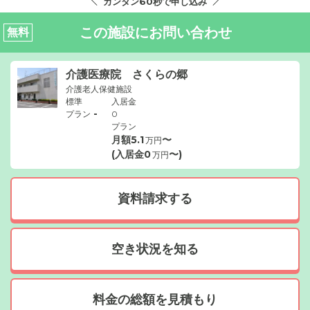
カンタン60秒で申し込み
この施設にお問い合わせ
無料
介護医療院 さくらの郷
介護老人保健施設
標準
入居金
-
プラン
0
プラン
月額
5.1
〜
万円
(入居金
0
〜)
万円
資料請求する
空き状況を知る
料金の総額を見積もり