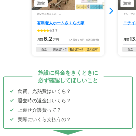
満室
満室
住宅型有料老人ホーム
グループホ
有料老人ホームさくらの家
ニチイ
3.7
8.2
13
月額
万円
月額
(入居金
9
万円
+介護保険料)
自立
要支援1・2
要介護2〜5
認知症可
自立
施設に料金をきくときに
必ず確認してほしいこと
食費、光熱費はいくら？
退去時の返金はいくら？
上乗せ介護費って？
実際にいくら支払うの？