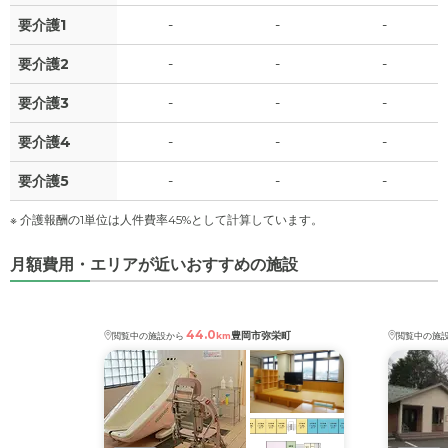
要介護1
-
-
-
要介護2
-
-
-
要介護3
-
-
-
要介護4
-
-
-
要介護5
-
-
-
※ 介護報酬の1単位は人件費率45%として計算しています。
月額費用・エリアが近いおすすめの施設
44.0
豊岡市弥栄町
閲覧中の施設から
km
閲覧中の施