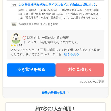
ご入居者様それぞれのライフスタイルで自由にお過ごしくだ
さい
阪神「石屋川駅」から南へ徒歩3分。「住宅型有料老人ホームサエラ御影
塚町」は、神戸市東灘区御影塚町にある共同介護施設です。ホーム周辺
には「処女塚古墳」がある、歴史的なエリア。ご入居者様それぞれのラ
イフスタイルを尊重するために生活上の過度な制限は設けておりません
24時間介護士常駐
/
トイレ付き居室
ので、駅前でショッピングをしたり近くの公園にお散歩に出かけたり
と、自由にお過ごしください。ホーム内に24時間365日常駐するケアスタ
ッフは、ご入居者様のお部屋に毎日うかがい、健康状態の確認や生活相
談にのっています。お困りごとがございましたら、どんな些細なことで
駅近で川、公園があり良い場所
もお気軽にご相談ください。
アルコール類は禁止らしく残念でした
4.0
スタッフさんがとても丁寧に対応してくれて優しい方でとても良か
ったです。狭いですがエレベーターも...
続きを見る
空き状況を知る
料金見積もり
※2026/07/29更新
施設の詳細を見る
約7秒に1人が利用！