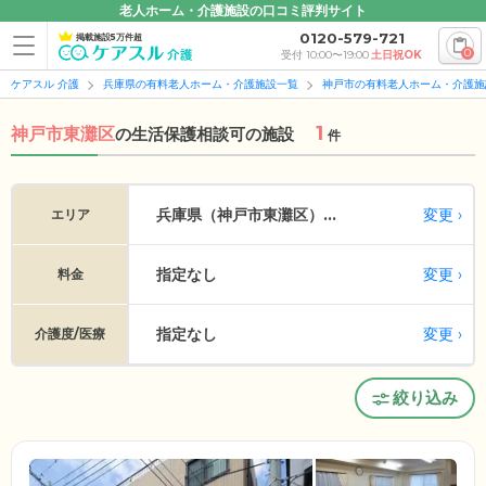
老人ホーム・介護施設の口コミ評判サイト
0120-579-721
掲載施設5万件超
0
受付 10:00〜19:00
土日祝OK
ケアスル 介護
兵庫県の有料老人ホーム・介護施設一覧
神戸市の有料老人ホーム・介護施
1
神戸市東灘区
の
生活保護相談可の施設
件
変更
兵庫県（神戸市東灘区）...
エリア
指定なし
変更
料金
指定なし
変更
介護度/医療
絞り込み