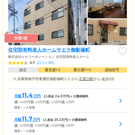
空室1室
住宅型有料老人ホームサエラ御影塚町
株式会社ヒナコーポレーション
住宅型有料老人ホーム
3.7
(
口コミ3件
)
自立
要支援1•2
要介護1〜5
認知症可
兵庫県神戸市東灘区御影塚町2-2-21
石屋川駅
から 徒歩3分
11.4
月額
万円
(入居金
24.0
万円) + 介護保険料
家
4.0
万円
管
4.9
万円
食
2.5
万円
他
0
万円
個室 / 一人部屋
11.7
月額
万円
(入居金
25.2
万円) + 介護保険料
家
4.3
万円
管
4.9
万円
食
2.5
万円
他
0
万円
個室 / 一人部屋