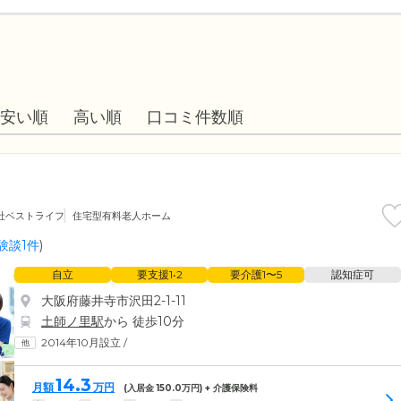
安い順
高い順
口コミ件数順
社ベストライフ
住宅型有料老人ホーム
験談1件
)
自立
要支援1•2
要介護1〜5
認知症可
大阪府藤井寺市沢田2-1-11
土師ノ里駅
から 徒歩10分
2014年10月設立
/
14.3
月額
万円
(入居金
150.0
万円) + 介護保険料