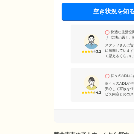
空き状況を知
快適な生活空
立地が悪く、
スタッフさんは皆
に感謝しています
3.2
く思えるくらいに
個々のADL
個々人のADLや
安心して家族を任
4.2
ビス内容とのコス