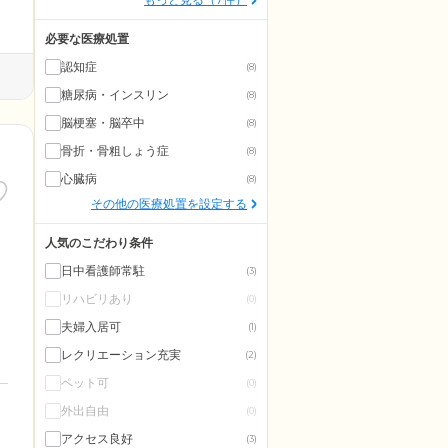
必要な医療処置
認知症
(8)
糖尿病・インスリン
(8)
脳梗塞・脳卒中
(8)
骨折・骨粗しょう症
(8)
心臓病
(8)
その他の医療処置を設定する
人気のこだわり条件
日中看護師常駐
(3)
リハビリあり
(0)
夫婦入居可
(1)
レクリエーション充実
(2)
ペット可
(0)
外出自由
(0)
アクセス良好
(3)