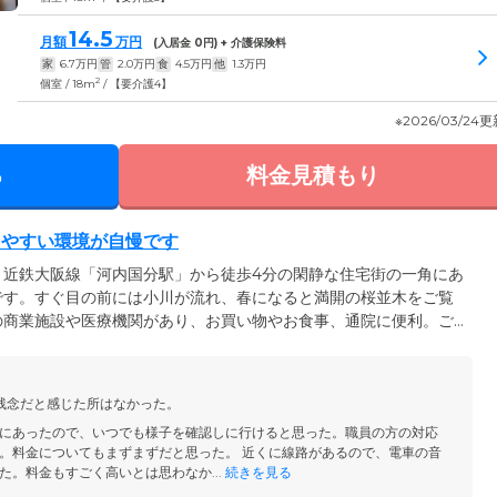
14.5
月額
万円
(入居金
0
円) + 介護保険料
家
6.7
万円
管
2.0
万円
食
4.5
万円
他
1.3
万円
2
個室 / 18m
/ 【要介護4】
※2026/03/24
る
料金見積もり
しやすい環境が自慢です
、近鉄大阪線「河内国分駅」から徒歩4分の閑静な住宅街の一角にあ
です。すぐ目の前には小川が流れ、春になると満開の桜並木をご覧
の商業施設や医療機関があり、お買い物やお食事、通院に便利。ご
です。ご入居いただけるお部屋は31室。トイレ、洗面台、エアコ
なお部屋から浴室付きの広めのお部屋までご用意しています。お部
リアフリー設計で安心・安全。機械浴もご用意しているため、ご自
残念だと感じた所はなかった。
トを受けながらご入浴いただけます。
にあったので、いつでも様子を確認しに行けると思った。職員の方の対応
。料金についてもまずまずだと思った。 近くに線路があるので、電車の音
た。料金もすごく高いとは思わなか...
続きを見る