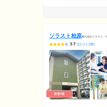
ソラスト柏原
株式会社ソラスト
3.7
(
口コミ2件
)
空室1室