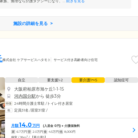
家族、無理なら介護タクシーになり、...
続きを見る
施設の詳細を見る
丘
株式会社 ケアサービスハタモト
サービス付き高齢者向け住宅
自立
要支援1•2
要介護1〜5
認知症可
大阪府柏原市旭ケ丘1-1-15
河内国分駅
から 徒歩3分
24時間介護士常駐
/
トイレ付き居室
定員31名
/
居室31室
/
14.0
月額
万円
(入居金
0
円) + 介護保険料
家
6.7
万円
管
2.0
万円
食
4.5
万円
他
8,000
円
2
個室 / 18m
/ 【要介護5】