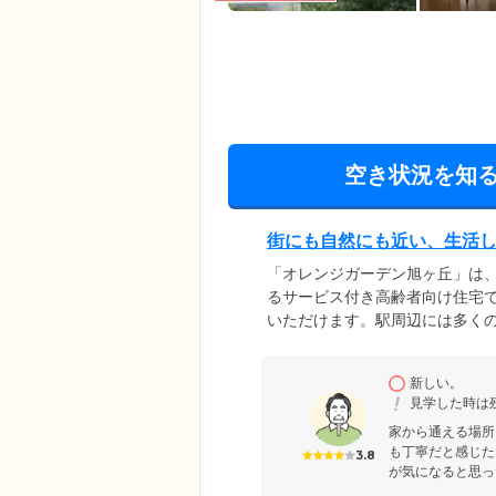
空き状況を知
街にも自然にも近い、生活
「オレンジガーデン旭ヶ丘」は
るサービス付き高齢者向け住宅
いただけます。駅周辺には多く
家族様やご友人も訪れやすい環境
ン、キッチンを備えたシンプル
新しい。
屋はもちろん、館内すべてがバ
見学した時は
身での移動が難しい方もサポー
家から通える場所
も丁寧だと感じた
3.8
が気になると思っ