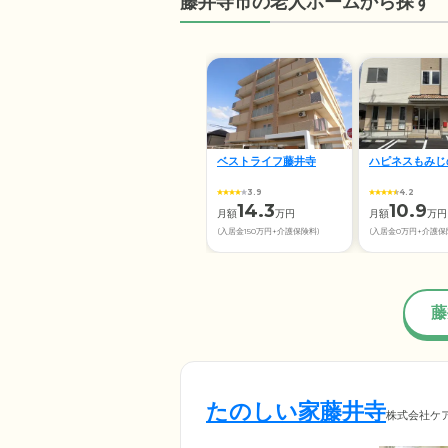
藤井寺市の老人ホームから探す
ベストライフ藤井寺
ハピネスもみじ
3.9
4.2
14.3
10.9
月額
万円
月額
万円
(入居金150万円+介護保険料)
(入居金0万円+介護保
藤
たのしい家藤井寺
株式会社ケア