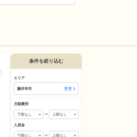
条件を絞り込む
エリア
変更
藤井寺市
月額費用
〜
入居金
〜