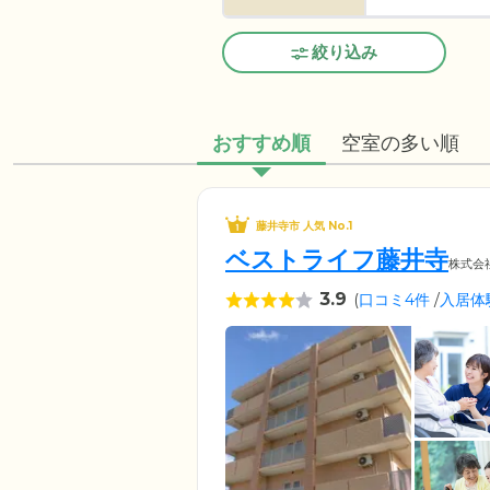
絞り込み
おすすめ順
空室の多い順
藤井寺市 人気 No.1
ベストライフ藤井寺
株式会
3.9
(
口コミ4件
/
入居体