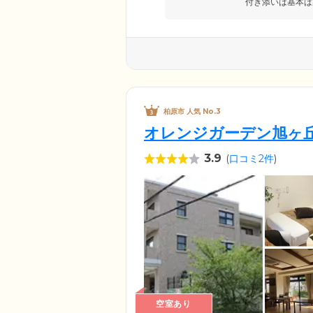
付き添いは基本は
柏原市 人気 No.3
オレンジガーデン旭ヶ
3.9
(
口コミ2件
)
空室あり