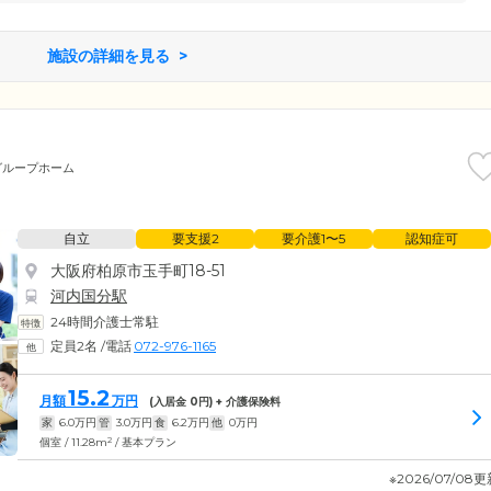
施設の詳細を見る
グループホーム
自立
要支援2
要介護1〜5
認知症可
大阪府柏原市玉手町18-51
河内国分駅
24時間介護士常駐
定員2名
/
電話
072-976-1165
15.2
月額
万円
(入居金
0
円) + 介護保険料
家
6.0
万円
管
3.0
万円
食
6.2
万円
他
0
万円
2
個室 / 11.28m
/ 基本プラン
※2026/07/08