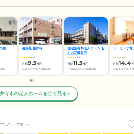
の里
清風苑 藤井寺
住宅型有料老人ホーム も
ラ・カーサ青
もの花藤井寺
4.2
3.6
4.0
9.5
11.5
14.4
月額
万円
月額
万円
月額
万
険料)
(入居金15万円+介護保険料)
(入居金0万円+介護保険料)
(入居金17万円+介
井寺市の老人ホームを全て見る
21
グループホーム