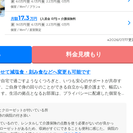
家
6.0
万円
管
6.1
万円
食
2.2
万円
他
0
万円
2
個室 / 18m
/ プランa
17.3
月額
万円
(入居金
0
円) + 介護保険料
家
9.0
万円
管
6.1
万円
食
2.2
万円
他
0
万円
2
個室 / 18m
/ 居室限定
※2026/07/17
る
料金見積もり
わせて減塩食・刻み食などへ変更も可能です
ご自宅で過ごすようなくつろぎと、いつも安心のサポートが共存す
す。ご自身で身の回りのことができる自立から要介護まで、幅広い
ます。生活の拠点となるお部屋は、プライバシーに配慮した個室を
食事は、栄養バランスのよいおいしいメニューを朝昼夕の1日3食
の治療食、カロリー制限のある方のための減塩食、嚥下困難な方の
とクローゼットが付いている所
ー食などの対応も可能ですので、ご相談ください。
時の病院の付き添い
ているので、レンタルして介護保険の点数を使う必要がないのが良かっ
ローゼットがあるため、収納がすぐにできることも便利に感じた。 病院の