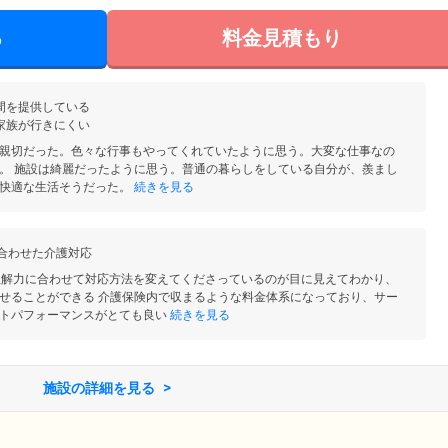
る
料金見積もり
間を提供している
家族が行きにくい
親切だった。色々な行事もやってくれていたように思う。大変な仕事なの
。 施設は綺麗だったように思う。普通の暮らしをしている自分が、羨まし
快適な生活そうだった。
続きを見る
に合わせた介護対応
理解力に合わせて対応方法を変えてくださっているのが目に見えてわかり、
せることができる 介護保険内で収まるような料金体系になっており、サー
トパフォーマンスがとても良い
続きを見る
施設の詳細を見る