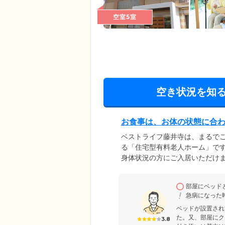
空室5室
空き状況を知
お食事は、お体の状態に合
ベストライフ藤井寺は、まるで
る「住宅型有料老人ホーム」で
身体状況の方にご入居いただけ
ご用意。日々の元気の源となるお
ご提供します。健康維持のため
部屋にベッド
ための刻み・ソフト食・ミキサ
急病になった
ベッドが設置され
た。又、部屋にク
3.8