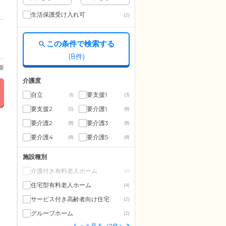
生活保護受け入れ可
(2)
この条件で検索する
(
8
件)
更新
介護度
自立
要支援1
(1)
(3)
要支援2
要介護1
(5)
(8)
要介護2
要介護3
(8)
(8)
要介護4
要介護5
(8)
(8)
施設種別
介護付き有料老人ホーム
(0)
住宅型有料老人ホーム
(4)
サービス付き高齢者向け住宅
(2)
グループホーム
(2)
もっと見る（7件）