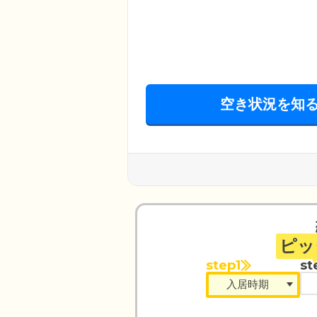
空き状況を知
ピッ
step1
st