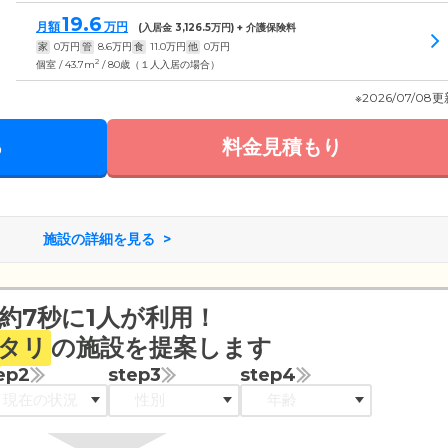
19.6
月額
万円
(入居金
3,126.5
万円) + 介護保険料
家
0
万円
管
8.6
万円
食
11.0
万円
他
0
万円
2
個室 / 43.7m
/ 80歳（１人入居の場合）
※2026/07/08
る
料金見積もり
施設の詳細を見る
約7秒に1人が利用！
タリ
の施設を提案します
ep2
step3
step4