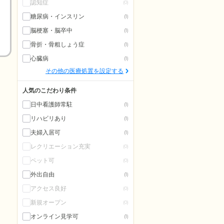
認知症
(0)
糖尿病・インスリン
(1)
脳梗塞・脳卒中
(1)
骨折・骨粗しょう症
(1)
心臓病
(1)
その他の医療処置を設定する
人気のこだわり条件
日中看護師常駐
(1)
リハビリあり
(1)
夫婦入居可
(1)
レクリエーション充実
(0)
ペット可
(0)
外出自由
(1)
アクセス良好
(0)
新規オープン
(0)
オンライン見学可
(1)