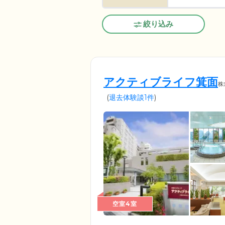
絞り込み
アクティブライフ箕面
株
(
退去体験談1件
)
空室4室