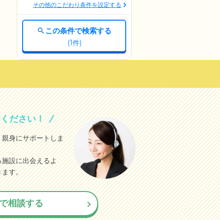
その他のこだわり条件を設定する
この条件で検索する
(
1
件)
せください！
、親身にサポートしま
る施設に出会えるよ
きます。
で相談する