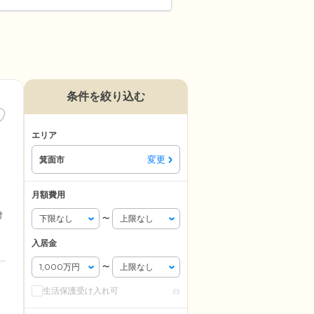
条件を絞り込む
エリア
変更
箕面市
月額費用
付
〜
入居金
〜
生活保護受け入れ可
(0)