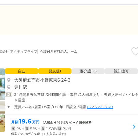
式会社 アクティブライフ
介護付き有料老人ホーム
自立
要支援1
要介護1~5
認知症可
大阪府箕面市小野原東6-24-3
豊川駅
24時間看護師常駐
/
24時間介護士常駐
/
2人部屋あり・夫婦入居可
/
トイレ
き居室
定員250名
/
居室195室
/
1991年11月設立
/
電話
072-727-2700
19.6
月額
万円
(入居金
4,168.5
万円) + 介護保険料
家
0
万円
管
8.6
万円
食
11.0
万円
他
0
万円
2
個室 / 43.7m
/ 76歳（１人入居の場合）