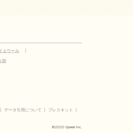
イエウール
り部
データ引用について
プレスキット
©2020 Speee Inc.