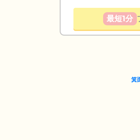
最短1分
箕