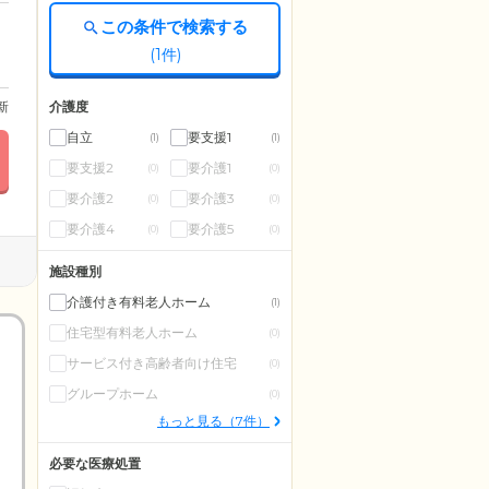
この条件で検索する
(
1
件)
介護度
更新
自立
要支援1
(1)
(1)
要支援2
要介護1
(0)
(0)
要介護2
要介護3
(0)
(0)
要介護4
要介護5
(0)
(0)
施設種別
介護付き有料老人ホーム
(1)
住宅型有料老人ホーム
(0)
サービス付き高齢者向け住宅
(0)
グループホーム
(0)
もっと見る（7件）
必要な医療処置