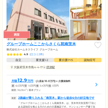
満室
グループホームここからさくら苑南茨木
株式会社カームネスライフ
グループホーム
4.9
(
口コミ2件
)
自立
要支援1•2
要介護1〜5
認知症可
大阪府茨木市島4-4-17
摂津駅
12.9
月額
万円
(入居金
10.0
万円) + 介護保険料
家
6.0
万円
管
1.5
万円
食
5.4
万円
他
0
万円
2
個室 / 8.23m
/ 基本プラン
2路線が乗り入れる「南茨木」駅から徒歩4分の好立地です
「グループホームここからさくら苑南茨木」は、茨木市沢良宜西1丁目に
ある認知症を抱える方のための介護施設です。マンションや一戸建て住