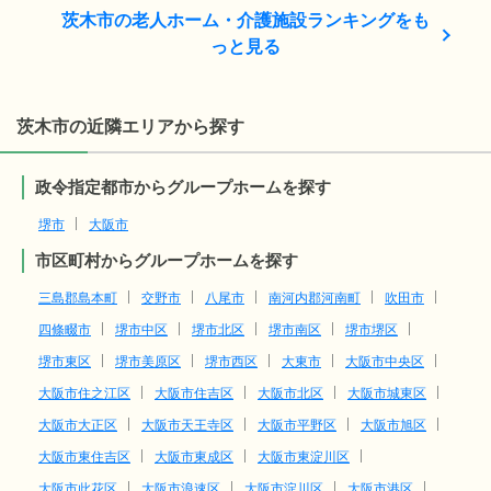
茨木市の老人ホーム・介護施設ランキングをも
っと見る
茨木市の近隣エリアから探す
政令指定都市からグループホームを探す
堺市
大阪市
市区町村からグループホームを探す
三島郡島本町
交野市
八尾市
南河内郡河南町
吹田市
四條畷市
堺市中区
堺市北区
堺市南区
堺市堺区
堺市東区
堺市美原区
堺市西区
大東市
大阪市中央区
大阪市住之江区
大阪市住吉区
大阪市北区
大阪市城東区
大阪市大正区
大阪市天王寺区
大阪市平野区
大阪市旭区
大阪市東住吉区
大阪市東成区
大阪市東淀川区
大阪市此花区
大阪市浪速区
大阪市淀川区
大阪市港区