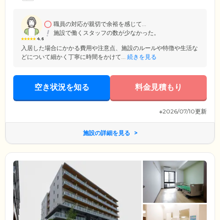
地域密着型の施設。認知症ケアの経験豊富なスタッフが24時間365日常駐
する安心の体制です。ホーム名に込めた「こころ」と「からだ」を両面
からサポートするケアをご提供し、ご入居者様の暮らしをきめ細やかに
サポートいたします。
職員の対応が親切で余裕を感じて...
施設で働くスタッフの数が少なかった。
4.6
入居した場合にかかる費用や注意点、施設のルールや特徴や生活な
どについて細かく丁寧に時間をかけて...
続きを見る
空き状況を知る
料金見積もり
※2026/07/10更新
施設の詳細を見る