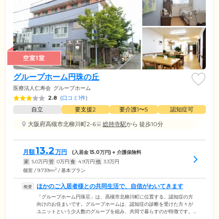
空室1室
グループホーム円珠の丘
医療法人仁寿会
グループホーム
2.8
(
口コミ1件
)
自立
要支援2
要介護1〜5
認知症可
大阪府高槻市北柳川町2-6
総持寺駅
から 徒歩10分
13.2
月額
万円
(入居金
15.0
万円) + 介護保険料
家
5.0
万円
管
0
万円
食
4.9
万円
他
3.3
万円
2
個室 / 9.739m
/ 基本プラン
ほかのご入居者様との共同生活で、自信がわいてきます
「グループホーム円珠荘」は、高槻市北柳川町に位置する、認知症の方
向けのお住まいです。グループホームは、認知症の診断を受けた方々が
ユニットという少人数のグループを組み、共同で暮らすのが特徴です。
当施設のユニットは最大9名。掃除や洗濯、炊事などの家事を分担し、お