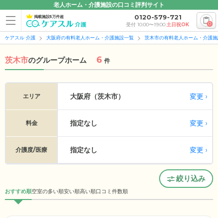
老人ホーム・介護施設の口コミ評判サイト
0120-579-721
掲載施設5万件超
0
受付 10:00〜19:00
土日祝OK
ケアスル 介護
大阪府の有料老人ホーム・介護施設一覧
茨木市の有料老人ホーム・介護施
6
茨木市
の
グループホーム
件
変更
大阪府（茨木市）
エリア
指定なし
変更
料金
指定なし
変更
介護度/医療
絞り込み
おすすめ順
空室の多い順
安い順
高い順
口コミ件数順