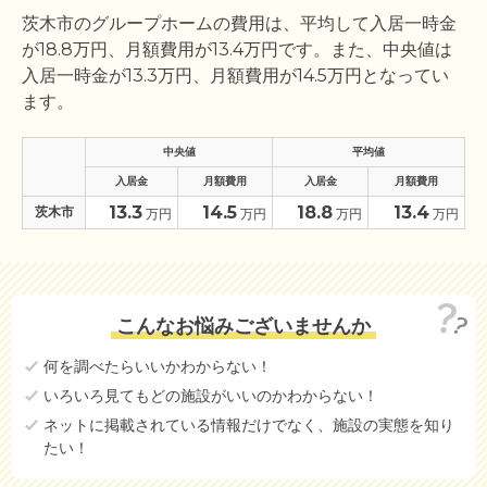
茨木市のグループホームの費用は、平均して入居一時金
が
18.8
万円、月額費用が
13.4
万円です。また、中央値は
入居一時金が
13.3
万円、月額費用が
14.5
万円となってい
ます。
中央値
平均値
入居金
月額費用
入居金
月額費用
13.3
14.5
18.8
13.4
茨木市
万円
万円
万円
万円
こんなお悩みございませんか
何を調べたらいいかわからない！
いろいろ見てもどの施設がいいのかわからない！
ネットに掲載されている情報だけでなく、施設の実態を知り
たい！