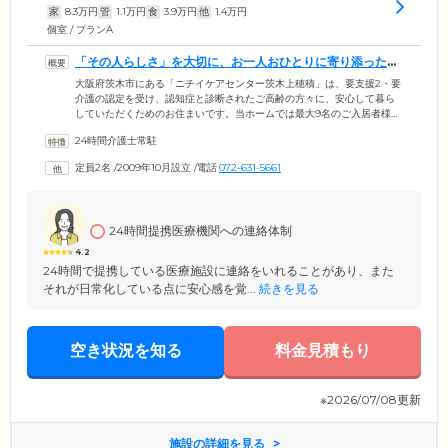
家
8.3
万円
管
1.1
万円
食
3.9
万円
他
1.4
万円
個室 / プランA
「その人らしさ」を大切に、お一人おひとりに寄り添ったケ
アをお届けします
大阪府茨木市にある「ニチイケアセンター茨木上穂積」は、要支援2・要
介護の認定を受け、認知症と診断されたご高齢の方々に、安心して暮ら
していただくためのお住まいです。当ホームでは最大9名のご入居者様
と、認知症ケア専門のスタッフが共同生活を営んでいます。お一人おひ
24時間介護士常駐
とりの「その人らしさ」を尊重し、みなさまが得意な家事などをお任せ
しながら、ご自身で身の回りのことができる「自立」の状態を目指して
定員2名
/
2009年10月設立
/
電話
072-631-5661
います。もちろん入浴や排泄の介助、機能訓練といった、充実のサポー
トをご用意。ご入居者様が心穏やかに暮らしていただけるよう、スタッ
フ一同、家族のようにあたたかいケアをご提供します。
24時間提携医療機関への連絡体制
4.2
24時間で提携している医療施設に連絡をいれることがあり、また
それが日常化している点に安心感を覚...
続きを見る
空き状況を知る
料金見積もり
※2026/07/08更新
施設の詳細を見る