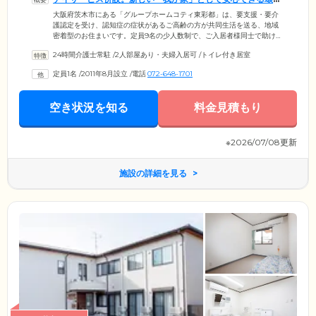
をご提供します
大阪府茨木市にある「グループホームコティ東彩都」は、要支援・要介
護認定を受け、認知症の症状があるご高齢の方が共同生活を送る、地域
密着型のお住まいです。定員9名の少人数制で、ご入居者様同士で助け合
いながら家事を行っています。24時間体制でスタッフが常駐しています
24時間介護士常駐
/
2人部屋あり・夫婦入居可
/
トイレ付き居室
ので、なにかお困りごとがあった際にはすぐに対応することが可能。ま
た、デイサービス併設により、ご入浴の介助や機能訓練、レクリエーシ
定員1名
/
2011年8月設立
/
電話
072-648-1701
ョンなどの介護サービスも受けられます。ご入居者様の新しい「我が
家」として安心してお過ごしいただけるように、みなさまの声に耳と心
を傾けて、きめ細やかなケアをご提供します。
空き状況を知る
料金見積もり
※2026/07/08更新
施設の詳細を見る