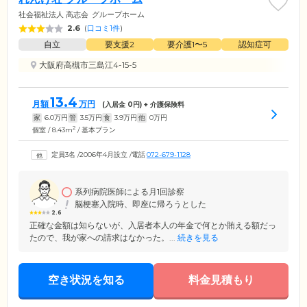
社会福祉法人 高志会
グループホーム
2.6
(
口コミ1件
)
自立
要支援2
要介護1〜5
認知症可
大阪府高槻市三島江4-15-5
13.4
月額
万円
(入居金
0
円) + 介護保険料
家
6.0
万円
管
3.5
万円
食
3.9
万円
他
0
万円
2
個室 / 8.43m
/ 基本プラン
定員3名
/
2006年4月設立
/
電話
072-679-1128
系列病院医師による月1回診察
脳梗塞入院時、即座に帰ろうとした
2.6
正確な金額は知らないが、入居者本人の年金で何とか賄える額だっ
たので、我が家への請求はなかった。...
続きを見る
空き状況を知る
料金見積もり