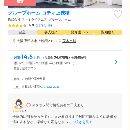
満室
グループホーム コティ上穂積
株式会社 ファミライフエヌ
グループホーム
4.0
(
口コミ1件
)
自立
要支援2
要介護1〜5
認知症可
大阪府茨木市上穂積2-8-16
茨木市駅
14.5
月額
万円
(入居金
36.0
万円) + 介護保険料
家
6.7
万円
管
2.9
万円
食
4.4
万円
他
5,000
円
個室 / 基本プラン
24時間介護士常駐
定員2名
/
電話
072-622-2233
スタッフ間で情報共有の工夫あり
4.0
全体的に明るかったです。また看取りまで対応可能なように設備を
追加するなど、柔軟な対応をなさって...
続きを見る