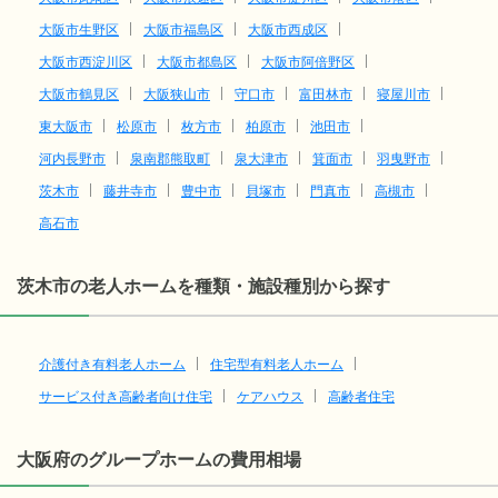
大阪市生野区
大阪市福島区
大阪市西成区
大阪市西淀川区
大阪市都島区
大阪市阿倍野区
大阪市鶴見区
大阪狭山市
守口市
富田林市
寝屋川市
東大阪市
松原市
枚方市
柏原市
池田市
河内長野市
泉南郡熊取町
泉大津市
箕面市
羽曳野市
茨木市
藤井寺市
豊中市
貝塚市
門真市
高槻市
高石市
茨木市の老人ホームを種類・施設種別から探す
介護付き有料老人ホーム
住宅型有料老人ホーム
サービス付き高齢者向け住宅
ケアハウス
高齢者住宅
大阪府のグループホームの費用相場