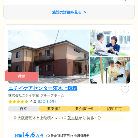
施設の詳細を見る
満室
ニチイケアセンター茨木上穂積
株式会社ニチイ学館
グループホーム
4.2
(
口コミ3件
)
自立
要支援2
要介護1〜5
認知症可
大阪府茨木市上穂積2-6-20
茨木駅
から 徒歩15分
14.6
月額
万円
(入居金
16.5
万円) + 介護保険料