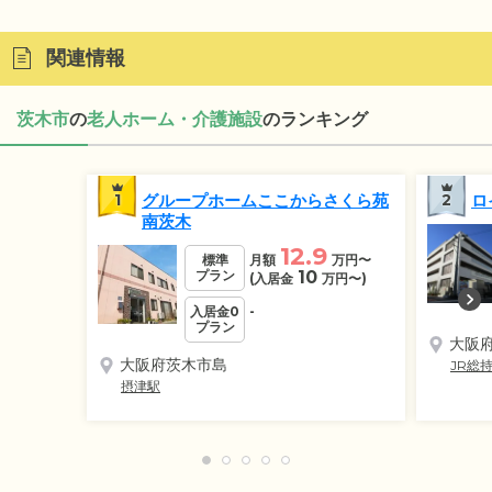
関連情報
茨木市
の
老人ホーム・介護施設
のランキング
1
グループホームここからさくら苑
2
ロ
南茨木
12.9
標準
月額
万円
〜
プラン
10
(入居金
万円
〜)
入居金0
-
プラン
大阪
大阪府茨木市島
JR総
摂津駅