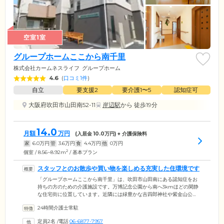
空室1室
グループホームここから南千里
株式会社カームネスライフ
グループホーム
4.6
(
口コミ1件
)
自立
要支援2
要介護1〜5
認知症可
大阪府吹田市山田南52-11
岸辺駅
から 徒歩19分
14.0
月額
万円
(入居金
10.0
万円) + 介護保険料
家
6.0
万円
管
3.6
万円
食
4.4
万円
他
0
万円
2
個室 / 8.56~8.92m
/ 基本プラン
スタッフとのお散歩や買い物を楽しめる充実した住環境です
「グループホームここから南千里」は、吹田市山田南にある認知症をお
持ちの方のための介護施設です。万博記念公園から南へ3kmほどの閑静
な住宅街に位置しています。近隣には緑豊かな吉四郎神社や紫金山公
園、釈迦ヶ池などがあり、日々のお散歩コースにぴったり。すぐ隣のド
24時間介護士常駐
ラッグストアへは、スタッフと一緒に日用品の買い物に出かけていただ
けます。当ホームは、吹田市に住民票をお持ちの方にご入居いただける
定員2名
/
電話
06-6877-7957