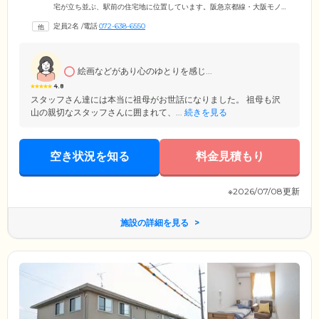
宅が立ち並ぶ、駅前の住宅地に位置しています。阪急京都線・大阪モノ
レール「南茨木」駅から徒歩４分と近く、多方面からアクセスできる利
定員2名
/
電話
072-638-6550
便性のよい好立地です。当ホームは近隣にお住まいのご高齢者に介護サ
ービスをご提供する地域密着型の施設です。住み慣れた茨木市を離れる
ことなく暮らし続けていただけるよう、茨木市に住民票のある方にご入
居いただけます。ご入居時には、医師による認知症の診断書と介護保険
絵画などがあり心のゆとりを感じ...
の要支援2以上の認定が必要です。
4.8
スタッフさん達には本当に祖母がお世話になりました。 祖母も沢
山の親切なスタッフさんに囲まれて、...
続きを見る
空き状況を知る
料金見積もり
※2026/07/08更新
施設の詳細を見る