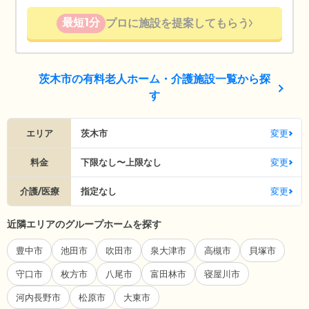
最短1分
プロに施設を提案してもらう
茨木市の有料老人ホーム・介護施設一覧から探
す
エリア
茨木市
変更
料金
下限なし〜上限なし
変更
介護/医療
指定なし
変更
近隣エリアのグループホームを探す
豊中市
池田市
吹田市
泉大津市
高槻市
貝塚市
守口市
枚方市
八尾市
富田林市
寝屋川市
河内長野市
松原市
大東市