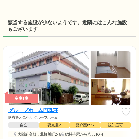
該当する施設が少ないようです。近隣にはこんな施設
もございます。
空室1室
グループホーム円珠荘
医療法人仁寿会
グループホーム
自立
要支援2
要介護1〜5
認知症可
大阪府高槻市北柳川町2-6
総持寺駅
から 徒歩10分