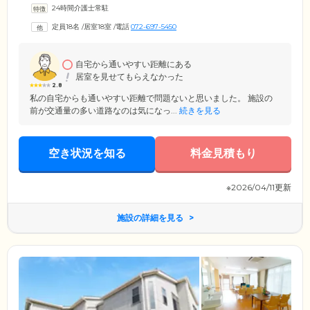
24時間介護士常駐
体に無理のない範囲で、お一人おひとりの役割を果たしていただきま
す。ほかのご入居者様と協力しながら生活することで、「他者の役に立
定員18名
/
居室18室
/
電話
072-697-5450
つ」ことを実感。それがご入居者様の自信につながり、毎日をより明る
い気持ちでお過ごしいただけます。ご入居のみなさまの、自信に満ち溢
れた生活を応援するのが、我々スタッフの使命です。
自宅から通いやすい距離にある
居室を見せてもらえなかった
2.8
私の自宅からも通いやすい距離で問題ないと思いました。 施設の
前が交通量の多い道路なのは気になっ...
続きを見る
空き状況を知る
料金見積もり
※2026/04/11更新
施設の詳細を見る