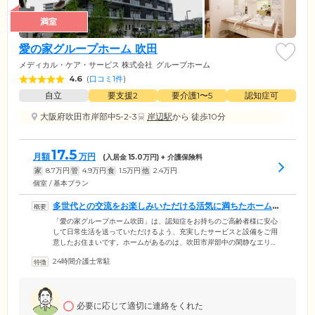
満室
愛の家グループホーム 吹田
メディカル・ケア・サービス 株式会社
グループホーム
4.6
(
口コミ1件
)
自立
要支援2
要介護1〜5
認知症可
大阪府吹田市岸部中5-2-3
岸辺駅
から 徒歩10分
17.5
月額
万円
(入居金
15.0
万円) + 介護保険料
家
8.7
万円
管
4.9
万円
食
1.5
万円
他
2.4
万円
個室 / 基本プラン
多世代との交流をお楽しみいただける活気に満ちたホームで
す
「愛の家グループホーム吹田」は、認知症をお持ちのご高齢者様に安心
して日常生活を送っていただけるよう、充実したサービスと設備をご用
意したお住まいです。ホームがあるのは、吹田市岸部中の閑静なエリ
ア。多世代が住まい集い交流する街区として整備された「スマートタウ
24時間介護士常駐
ン」の中核をなす、ウェルネス複合施設。JR京都線「岸辺」駅から徒歩
わずか9分とアクセス抜群なホームは、すぐ隣に保育園があり、さまざま
な世代との交流をお楽しみいただける環境が魅力です。また、近隣には
大型の商業施設があり、ご家族様がお越しの際のお買い物場所などに困
必要に応じて適切に連絡をくれた
りません。