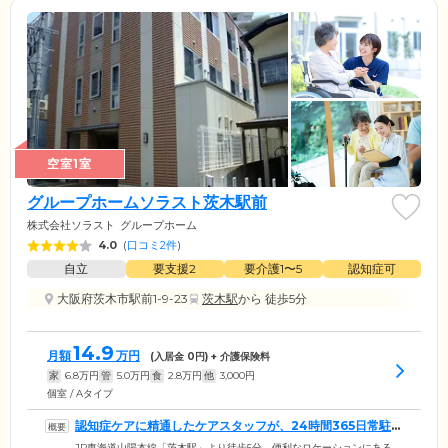
空室1室
グループホームソラスト茨木駅前
株式会社ソラスト
グループホーム
4.0
(
口コミ2件
)
自立
要支援2
要介護1〜5
認知症可
大阪府茨木市駅前1-9-23
茨木駅
から 徒歩5分
14.9
月額
万円
(入居金
0
円) + 介護保険料
家
6.8
万円
管
5.0
万円
食
2.8
万円
他
3,000
円
個室 / Aタイプ
認知症ケアに精通したケアスタッフが、24時間365日常駐し
ています
JR東海道山陽本線「茨木駅」より徒歩5分。便利なロケーションにある