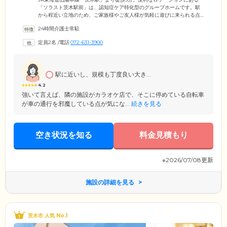
「ソラスト茨木駅前」は、認知症ケア特化型のグループホームです。駅
から程近い立地のため、ご家族様やご友人様が気軽に遊びに来られる点
が大きな魅力。ご家族様とのご面会を心待ちにされているご入居者様も
24時間介護士常駐
多くいらっしゃいますので、ぜひお気軽にお立ち寄りください。認知症
ケアに精通したケアスタッフは、24時間365日常駐し、みなさまの暮らし
定員2名
/
電話
072-631-3900
をサポート。食事や口腔ケアなどの基本的なお声がけはもちろん、必要
に応じて水分摂取の促しやレクリエーション参加のお誘いなど、より活
動的で充実した生活をお過ごしいただけるよう、アプローチしていま
す。
駅に近いし、規模も丁度良い大き...
4.2
強いて言えば、隣の施設がカラオケ店で、そこに停めている自転車
が車の通行を邪魔している点が気にな...
続きを見る
空き状況を知る
料金見積もり
※2026/07/08更新
施設の詳細を見る
茨木市 人気 No.1