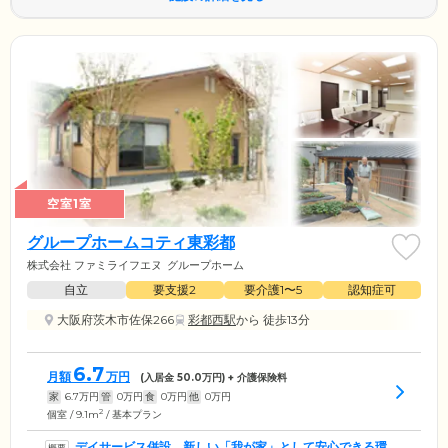
空室1室
グループホームコティ東彩都
株式会社 ファミライフエヌ
グループホーム
自立
要支援2
要介護1〜5
認知症可
大阪府茨木市佐保266
彩都西駅
から 徒歩13分
6.7
月額
万円
(入居金
50.0
万円) + 介護保険料
家
6.7
万円
管
0
万円
食
0
万円
他
0
万円
2
個室 / 9.1m
/ 基本プラン
デイサービス併設。新しい「我が家」として安心できる環境