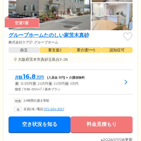
空室1室
グループホームたのしい家茨木真砂
株式会社ケア21
グループホーム
自立
要支援2
要介護1〜5
認知症可
大阪府茨木市真砂玉島台3-28
16.8
月額
万円
(入居金
0
円) + 介護保険料
家
12.3
万円
管
2.5
万円
食
2.0
万円
他
0
万円
2
個室 / 9.38~9.51m
/ 基本プラン
24時間介護士常駐
定員2名
/
電話
072-634-3021
空き状況を知る
料金見積もり
※2026/07/08更新