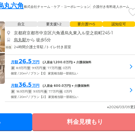
烏丸六角
株式会社チャーム・ケア・コーポレーション
介護付き有料老人ホーム
自立
要支援1•2
要介護1〜5
認知症可
京都府京都市中京区六角通烏丸東入ル堂之前町245-1
烏丸駅
から 徒歩5分
24時間介護士常駐
/
トイレ付き居室
26.5
月額
万円
(入居金
1,200.0
万円) + 介護保険料
家
8.9
万円
管
9.9
万円
食
7.7
万円
他
0
万円
2
個室 / 20m
/ プラン【3】 家賃相当額一部前払い
36.5
月額
万円
(入居金
600.0
万円) + 介護保険料
家
18.9
万円
管
9.9
万円
食
7.7
万円
他
0
万円
2
個室 / 20m
/ プラン【2】 家賃相当額一部前払い
※2026/03/09
る
料金見積もり