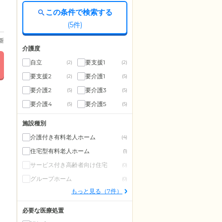
この条件で検索する
(
5
件)
更新
介護度
自立
要支援1
(2)
(2)
要支援2
要介護1
(2)
(5)
要介護2
要介護3
(5)
(5)
要介護4
要介護5
(5)
(5)
施設種別
介護付き有料老人ホーム
(4)
住宅型有料老人ホーム
(1)
サービス付き高齢者向け住宅
(0)
グループホーム
(0)
もっと見る（7件）
必要な医療処置