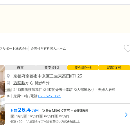
イフサポート株式会社
介護付き有料老人ホーム
自立
要支援1•2
要介護1〜5
認知症可
京都府京都市中京区壬生東高田町1-23
西院駅
から 徒歩9分
24時間看護師常駐
/
24時間介護士常駐
/
2人部屋あり・夫婦入居可
定員90名
/
電話
075-323-0321
26.4
月額
万円
(入居金
1,500.0
万円) + 介護保険料
家
0
万円
管
11.0
万円
食
6.6
万円
他
8.8
万円
2
個室 / 20m
/ 居室タイプA(全額前払い方式)85歳以上