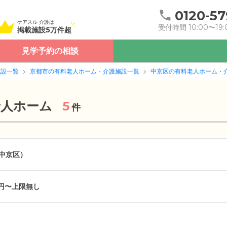
0120-57
ケアスル 介護は
受付時間 10:00〜19:
掲載施設5万件超
見学予約の相談
施設一覧
京都市の有料老人ホーム・介護施設一覧
中京区の有料老人ホーム・
老人ホーム
5
件
中京区）
万円〜上限無し