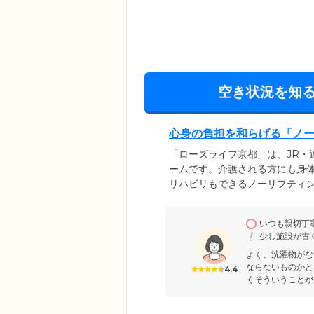
空き状況を知
心身の負担を和らげる「ノ
「ローズライフ京都」は、JR・
ームです。介護される方にも身
リハビリもできるノーリフティ
い、抱え上げない介護」のこと
する技術です。常駐しているス
いつも親切丁
お選びいたします。リハビリを
少し施設が古
ています。
よく、洗濯物がな
ならないものかと
4.4
くそういうことが