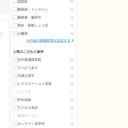
認知症
(5)
糖尿病・インスリン
(5)
脳梗塞・脳卒中
(4)
骨折・骨粗しょう症
(4)
心臓病
(4)
その他の医療処置を設定する
人気のこだわり条件
日中看護師常駐
(4)
リハビリあり
(1)
夫婦入居可
(3)
レクリエーション充実
(3)
ペット可
(0)
外出自由
(2)
アクセス良好
(3)
新規オープン
(0)
オンライン見学可
(1)