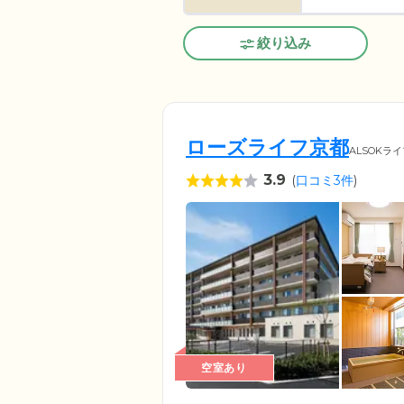
絞り込み
ローズライフ京都
ALSOKラ
3.9
(
口コミ3件
)
空室あり