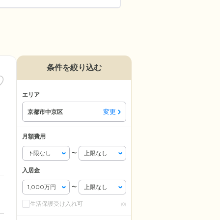
条件を絞り込む
エリア
変更
京都市中京区
月額費用
〜
入居金
〜
生活保護受け入れ可
(0)