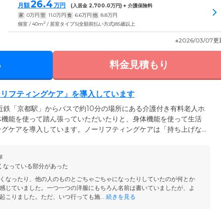
26.4
月額
万円
(入居金
2,700.0
万円) + 介護保険料
家
0
万円
管
11.0
万円
食
6.6
万円
他
8.8
万円
2
個室 / 40m
/ 居室タイプS(全額前払い方式)85歳以上
※2026/03/07
る
料金見積もり
ーリフティングケア」を導入しています
近鉄「京都駅」からバスで約10分の場所にある介護付き有料老人ホ
体機能を使って踏ん張っていただいたりと、身体機能を使って生活
ングケアを導入しています。ノーリフティングケアは「持ち上げな
で、ご入居者様の身体状態に合わせた福祉器具を用いて安全に介護
タッフが、ご入居者様の身体状況から判断して、適切な福祉用具を
寧
兼ねたレクリエーションも取り入れ、身体機能の維持・向上を図っ
くなっている部分があった
くなったり、他の人のものとごちゃごちゃになったりしていたのが何とか
感じていました。一つ一つの洋服にもちろん名前は書いていましたが、よ
起こりました。ただ、いつ行っても施...
続きを見る