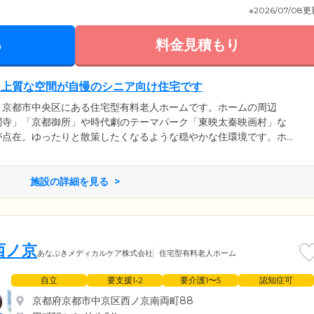
※2026/07/08
る
料金見積もり
。上質な空間が自慢のシニア向け住宅です
、京都市中央区にある住宅型有料老人ホームです。ホームの周辺
閣寺」「京都御所」や時代劇のテーマパーク「東映太秦映画村」な
が点在。ゆったりと散策したくなるような穏やかな住環境です。ホ
、ホテルのようなたたずまい。館内は随所に和風の装飾を施し、そ
るような上質な空間に仕上げました。また、ご入居者様のプライベ
・トイレ・洗面台完備の個室をご用意。ほかのご入居者様の目を気
施設の詳細を見る
過ごしください。
西ノ京
あなぶきメディカルケア株式会社
住宅型有料老人ホーム
自立
要支援1•2
要介護1〜5
認知症可
京都府京都市中京区西ノ京南両町88