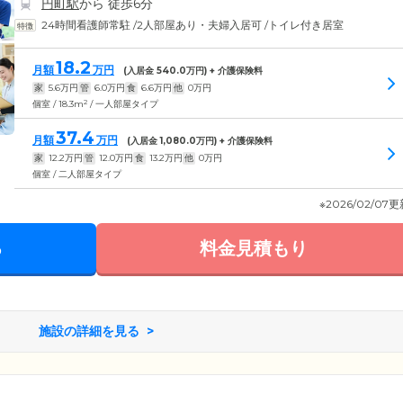
円町駅
から 徒歩6分
24時間看護師常駐
/
2人部屋あり・夫婦入居可
/
トイレ付き居室
18.2
月額
万円
(入居金
540.0
万円) + 介護保険料
家
5.6
万円
管
6.0
万円
食
6.6
万円
他
0
万円
2
個室 / 18.3m
/ 一人部屋タイプ
37.4
月額
万円
(入居金
1,080.0
万円) + 介護保険料
家
12.2
万円
管
12.0
万円
食
13.2
万円
他
0
万円
個室 / 二人部屋タイプ
※2026/02/07
る
料金見積もり
施設の詳細を見る