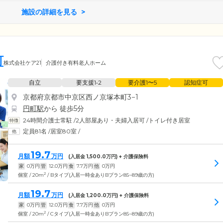
施設の詳細を見る
町
株式会社ケア21
介護付き有料老人ホーム
自立
要支援1•2
要介護1〜5
認知症可
京都府京都市中京区西ノ京塚本町3−1
円町駅
から 徒歩5分
24時間介護士常駐
/
2人部屋あり・夫婦入居可
/
トイレ付き居室
定員81名
/
居室80室
/
19.7
月額
万円
(入居金
1,500.0
万円) + 介護保険料
家
0
万円
管
12.0
万円
食
7.7
万円
他
0
万円
2
個室 / 20m
/ Bタイプ(入居一時金ありBプラン85~89歳の方)
19.7
月額
万円
(入居金
1,200.0
万円) + 介護保険料
家
0
万円
管
12.0
万円
食
7.7
万円
他
0
万円
2
個室 / 20m
/ Cタイプ(入居一時金ありBプラン85~89歳の方)