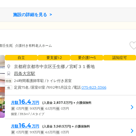
施設の詳細を見る
都壬生苑
介護付き有料老人ホーム
自立
要支援1•2
要介護1〜5
認知症可
京都府京都市中京区壬生梛ノ宮町３１番地
四条大宮駅
24時間看護師常駐
/
トイレ付き居室
定員75名
/
居室61室
/
1992年5月設立
/
電話
075-823-3366
16.4
月額
万円
(入居金
2,837.5
万円) + 介護保険料
家
0
万円
管
9.9
万円
食
6.5
万円
他
0
万円
2
個室 / 39.3m
/ A’タイプ
16.4
月額
万円
(入居金
3,561.5
万円) + 介護保険料
家
0
万円
管
9.9
万円
食
6.5
万円
他
0
万円