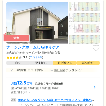
満室
ナーシングホームしらゆりケア
株式会社PlanB
サービス付き高齢者向け住宅
3.9
(
口コミ4件
)
自立
要支援1•2
要介護3〜5
認知症可
三重県四日市市日永西2-9-10
南日永駅
から 徒歩6分
12.5
月額
万円
(入居金
0
円) + 介護保険料
家
4.7
万円
管
2.3
万円
食
4.5
万円
他
1.0
万円
個室 / 基本プラン
病気の苦しみを少しでも減らすことができるよう、家族のよ
うに寄り添います
「ナーシングホームしらゆりケア」は、24時間看護師が常駐しているナ