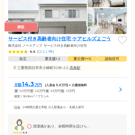
満室
サービス付き高齢者向け住宅 ケアヒルズよごう
株式会社 ノースアップ
サービス付き高齢者向け住宅
4.4
(
口コミ1件
)
自立
要支援1•2
要介護1〜5
認知症可
三重県四日市市小林町3018-2
高角駅
14.3
月額
万円
(入居金
5.0
万円) + 介護保険料
家
5.0
万円
管
2.6
万円
食
5.3
万円
他
1.5
万円
2
個室 / 18.06m
/ プランA
24時間介護士常駐
/
2人部屋あり・夫婦入居可
清潔感があり、余暇時間を設けら...
4.4