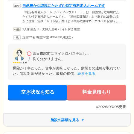
自然豊かな環境にたたずむ特定有料老人ホームです
「特定有料老人ホーム リバティハウスⅠ・Ⅱ」は、自然豊かな環境にた
たずむ特定有料老人ホームです。「近鉄四日市駅」より車で約25分の場
所に位置。近鉄「四日市駅」西口より専用の無料マイクロバスも運行し
ておりますので、ぜひご利用ください。また、プラシバシーに配慮した
2人部屋あり・夫婦入居可
/
トイレ付き居室
個室のほかに、ご夫婦やきょうだいでご入居可能な二人部屋もご用意し
ています。スタッフが24時間常駐し、お部屋にはナースコールも設置し
定員99名
/
居室85室
/
1987年8月設立
/
ておりますので、万が一の際も安心です。第1リバティハウスは南向きの
建物で、第2リバティハウスは高台に位置する西向きの建物。美しい眺望
を楽しみながら、のびのびと生活していただけます。
四日市駅前にマイクロバスを出し...
良く分かりません。
3.6
掃除が丁寧だった。食事が美味しかった。病院との連絡が取れてい
た。電話対応が良かった。最初の補償...
続きを見る
空き状況を知る
料金見積もり
※2026/03/05更新
施設の詳細を見る