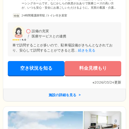
ーシングホームです。なにかしらの疾患がおありで医療ニーズの高い方
が、いつも安心・安全にお過ごしいただけるように。充実の看護・介護
体制を整えています。経験豊富な看護師をはじめ、介護福祉士・作業療
24時間看護師常駐
/
トイレ付き居室
法士・理学療法士が在籍。技術向上はもちろん、ご入居者様・ご家族の
みなさまが少しでも病気の苦しみを忘れ、楽しく過ごせるように、マナ
ー講習も実施しています。家族の一員のように、目配り・心配りを大切
にしたサービスで、ご入居者様を見守ります。日用品(リネンを含む)はホ
設備の充実
ームがご用意します。ご家族への負担なく、すぐにご入居いただけま
医療サービスとの連携
す。
4.0
車で訪問することが多いので、駐車場設備がきちんとなされてお
り、安心して訪問することができると思...
続きを見る
空き状況を知る
料金見積もり
※2026/03/24更新
施設の詳細を見る