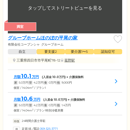
満室
グループホームほのぼの平尾の家
有限会社コーブンシャ
グループホーム
自立
要支援2
要介護1〜5
認知症可
三重県四日市市平尾町78-12
菰野駅
10.1
月額
万円
(入居金
10.0
万円) + 介護保険料
家
5.0
万円
管
4.2
万円
食
0
万円
他
9,000
円
2
個室 / 14.04m
/ プラン1
10.6
月額
万円
(入居金
10.0
万円) + 介護保険料
家
5.0
万円
管
4.2
万円
食
0
万円
他
1.4
万円
2
個室 / 14.04m
/ プラン1特別冷暖房費
24時間介護士常駐
定員1名
/
電話
059-325-3771