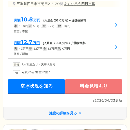
三重県四日市市芝田2-4-20
あすなろう四日市駅
10.8
月額
万円
(入居金
20.0
万円) + 介護保険料
家
3.5
万円
管
5.1
万円
食
2.2
万円
他
0
万円
個室 / 本館
12.7
月額
万円
(入居金
20.0
万円) + 介護保険料
家
4.3
万円
管
5.1
万円
食
3.3
万円
他
0
万円
個室 / 新館
2人部屋あり・夫婦入居可
定員22名
/
居室22室
/
空き状況を知る
料金見積もり
※2026/04/03更新
施設の詳細を見る