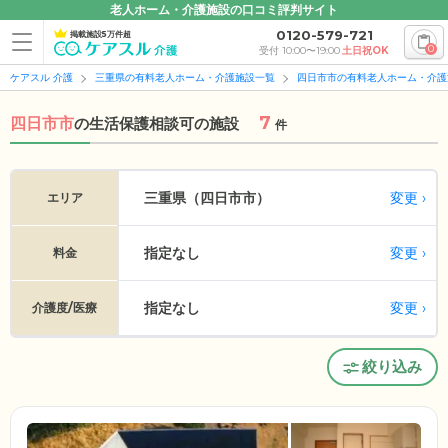
老人ホーム・介護施設の口コミ評判サイト
0120-579-721
掲載施設5万件超
0
受付 10:00〜19:00
土日祝OK
ケアスル 介護
三重県の有料老人ホーム・介護施設一覧
四日市市の有料老人ホーム・介護
7
四日市市
の
生活保護相談可の施設
件
変更
三重県（四日市市）
エリア
指定なし
変更
料金
指定なし
変更
介護度/医療
絞り込み