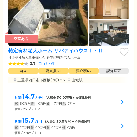
空室あり
特定有料老人ホーム リバティハウスⅠ・Ⅱ
社会福祉法人三重福祉会
住宅型有料老人ホーム
3.7
(
口コミ4件
)
自立
要支援1•2
要介護1•2
認知症可
三重県四日市市西坂部町1126-1
山城駅
14.7
月額
万円
(入居金
30.0
万円) + 介護保険料
家
6.0
万円
管
4.0
万円
食
4.7
万円
他
0
万円
2
個室 / 25m
/ Ⅰ-A
15.7
月額
万円
(入居金
30.0
万円) + 介護保険料
家
7.0
万円
管
4.0
万円
食
4.7
万円
他
0
万円
2
個室 / 27m
/ Ⅰ-B