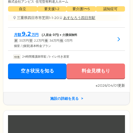
株式会社アンビス
住宅型有料老人ホーム
自立
要支援1•2
要介護1〜5
認知症可
三重県四日市市芝田1-1-20
あすなろう四日市駅
9.2
月額
万円
(入居金
0
円) + 介護保険料
家
3.5
万円
管
2.2
万円
食
3.6
万円
他
0
万円
個室 / [個室]基本料金プラン
24時間看護師常駐
/
トイレ付き居室
空き状況を知る
料金見積もり
※2026/04/01更新
施設の詳細を見る