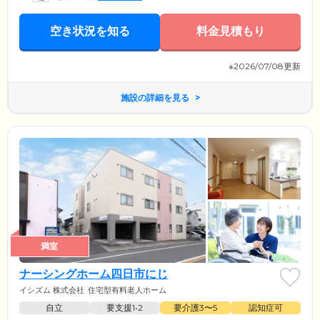
空き状況を知る
料金見積もり
※2026/07/08更新
施設の詳細を見る
満室
ナーシングホーム四日市にじ
イシズム 株式会社
住宅型有料老人ホーム
自立
要支援1•2
要介護3〜5
認知症可