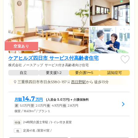
空室あり
ケアヒルズ四日市 サービス付高齢者住宅
株式会社 ノースアップ
サービス付き高齢者向け住宅
自立
要支援1•2
要介護1〜5
認知症可
三重県四日市市日永5380-157
西日野駅
から 徒歩13分
14.7
月額
万円
(入居金
5.0
万円) + 介護保険料
家
5.0
万円
管
2.0
万円
食
4.9
万円
他
2.8
万円
2
個室 / 18.69m
/ プラン１
24時間介護士常駐
/
トイレ付き居室
定員41名
/
居室41室
/