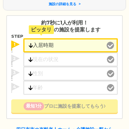
施設の詳細を見る
約7秒に1人が利用！
ピッタリ
の施設を提案します
STEP
1
2
3
4
最短1分
プロに施設を提案してもらう