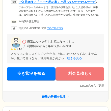
ご入居者様に「ここが私の家」と思っていただけるサービス
をご提供します
グループホームゆのやまは、認知症の診断を受けたご入居者様が、家事
や役割の分担をしながら共同生活を送る住まいです。当ホームの魅力
は、四季の移ろいを感じられる自然豊かな環境。生活の拠点となるお部
屋は、プライバシーに配慮した、個室をご用意しました。お部屋内には
24時間介護士常駐
使い慣れた家具のお持ち込みが可能なため、自分らしい空間づくりをお
楽しみください。共有スペースではTVを見たり、趣味を楽しんだり、思
定員18名
/
居室18室
/
電話
059-392-2525
い思いの時間をお過ごしいただけます。当ホームはご入居者様に「ここ
が私の家」と思っていただけるような、温もりある介護ケアのご提供に
努めてまいります。
病気になった時お世話になってお...
利用料金が高く年金支払いが大変
3.4
スタッフの方によくしていただき、特にこれといってありません
が、強いて言うなら、利用料金が高かっ...
続きを見る
空き状況を知る
料金見積もり
※2026/03/24更新
施設の詳細を見る