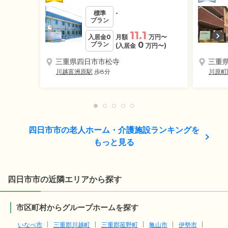
標準
-
プラン
11.1
入居金0
月額
万円
〜
プラン
0
(入居金
万円
〜)
三重県四日市市松寺
三重
川越富洲原駅
歩8分
川原町
四日市市の老人ホーム・介護施設ランキングを
もっと見る
四日市市の近隣エリアから探す
市区町村からグループホームを探す
いなべ市
三重郡川越町
三重郡菰野町
亀山市
伊勢市