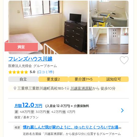
満室
フレンズハウス川越
医療法人光煌会
グループホーム
5.0
(
口コミ1件
)
自立
要支援2
要介護1〜5
認知症可
三重県三重郡川越町高松185-1
川越富洲原駅
から 徒歩10分
12.0
月額
万円
(入居金
12.0
万円) + 介護保険料
家
4.8
万円
管
3.0
万円
食
4.2
万円
他
0
万円
個室 / 基本プラン
慣れ親しんだ我が家のように、ゆったりとくつろいでお過ご
しください
近鉄名古屋線「川越富洲原駅」から徒歩12分に位置するグループホーム