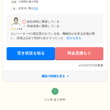
24時間介護士常駐
く、家族のような関係を築きやすい点が特長です。また、お一人おひと
りの「できること」を丁寧に見極めながら、掃除や洗濯といった家事を
定員1名
/
電話
059
お手伝いいただいています。ご自身で「できること」に精一杯取り組ん
でいただくことで、身体機能や認知機能の維持・向上を目指していま
す。ホームの一員として生活を支えるなかで、達成感や生きがいを感じ
ていただける環境です。
総合病院に隣接している
幹線道路に隣接している
3.0
エレベーターが2基設置されている他、機械浴が出来る設備が整
い、浴場は広めで気持ち良さそうだった...
続きを見る
空き状況を知る
料金見積もり
※2026/07/08更新
施設の詳細を見る
1
1~2 件 全 2 件中