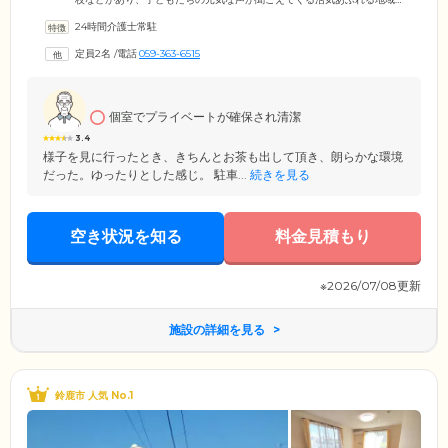
です。当ホームでは、ご入居者様が9人以下のグループ(ユニット)を組
24時間介護士常駐
み、共同生活を送っています。ご入居者様同士で外食やお散歩に出かけ
たりして、のびのびと過ごされています。また、家事などを分担しなが
定員2名
/
電話
059-363-6515
ら生活されており、ご入居者様お一人おひとりがに割のある生活を送っ
ていただけます。共同生活だからこその、あたたかみのある暮らしをご
提供いたします。
個室でプライベートが確保され清潔
3.4
様子を見に行ったとき、きちんとお茶も出して頂き、朗らかな環境
だった。ゆったりとした感じ。 駐車...
続きを見る
空き状況を知る
料金見積もり
※2026/07/08更新
施設の詳細を見る
鈴鹿市 人気 No.1