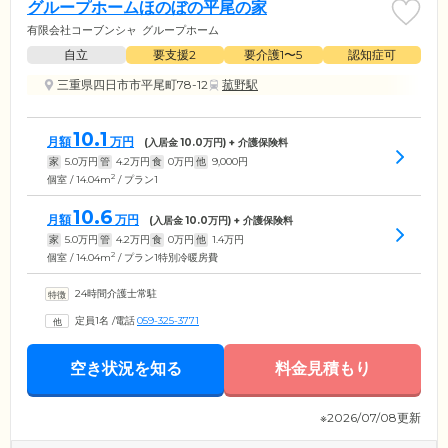
グループホームほのぼの平尾の家
有限会社コーブンシャ
グループホーム
自立
要支援2
要介護1〜5
認知症可
三重県四日市市平尾町78-12
菰野駅
10.1
月額
万円
(入居金
10.0
万円) + 介護保険料
家
5.0
万円
管
4.2
万円
食
0
万円
他
9,000
円
2
個室 / 14.04m
/ プラン1
10.6
月額
万円
(入居金
10.0
万円) + 介護保険料
家
5.0
万円
管
4.2
万円
食
0
万円
他
1.4
万円
2
個室 / 14.04m
/ プラン1特別冷暖房費
24時間介護士常駐
定員1名
/
電話
059-325-3771
空き状況を知る
料金見積もり
※2026/07/08更新