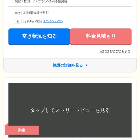
2
個室 / 12.13m
/ プラン1特別冷暖房費
24時間介護士常駐
定員1名
/
電話
059-322-3305
空き状況を知る
料金見積もり
※2026/07/08更新
施設の詳細を見る
満室