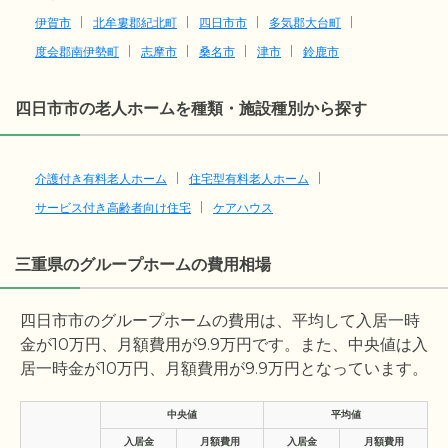
伊賀市
北牟婁郡紀北町
四日市市
多気郡大台町
度会郡南伊勢町
志摩市
桑名市
津市
鈴鹿市
四日市市の老人ホームを種類・施設種別から探す
介護付き有料老人ホーム
住宅型有料老人ホーム
サービス付き高齢者向け住宅
ケアハウス
三重県のグループホームの費用相場
四日市市のグループホームの費用は、平均して入居一時
金が
10
万円、月額費用が
9.9
万円です。また、中央値は入
居一時金が
10
万円、月額費用が
9.9
万円となっています。
中央値
平均値
入居金
月額費用
入居金
月額費用