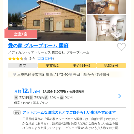
空室1室
愛の家 グループホーム 国府
メディカル・ケア・サービス 株式会社
グループホーム
3.4
(
口コミ2件
)
自立
要支援2
要介護1〜5
認知症可
三重県鈴鹿市国府町西ノ野13-10
井田川駅
から 徒歩16分
12.1
月額
万円
(入居金
5.0
万円) + 介護保険料
家
3.3
万円
管
3.8
万円
食
5.0
万円
他
0
万円
2
個室 / 14m
/ 基本プラン
アットホームな環境のもとでご自分らしい生活を営めます
三重県鈴鹿市の「愛の家グループホーム国府」は、自然に囲まれたのど
かな場所にあります。認知症の診断を受けた方がご自分らしい生活を続
けられるよう支援しています。1グループ最大9名という少人数での共同
生活を営んでおり、スタッフやほかのご入居者様と顔なじみになりやす