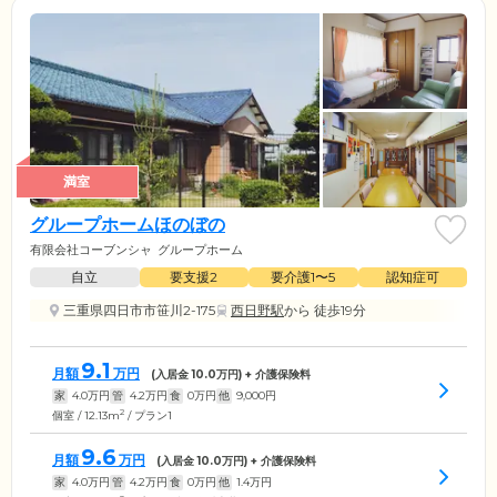
満室
グループホームほのぼの
有限会社コーブンシャ
グループホーム
自立
要支援2
要介護1〜5
認知症可
三重県四日市市笹川2-175
西日野駅
から 徒歩19分
9.1
月額
万円
(入居金
10.0
万円) + 介護保険料
家
4.0
万円
管
4.2
万円
食
0
万円
他
9,000
円
2
個室 / 12.13m
/ プラン1
9.6
月額
万円
(入居金
10.0
万円) + 介護保険料
家
4.0
万円
管
4.2
万円
食
0
万円
他
1.4
万円