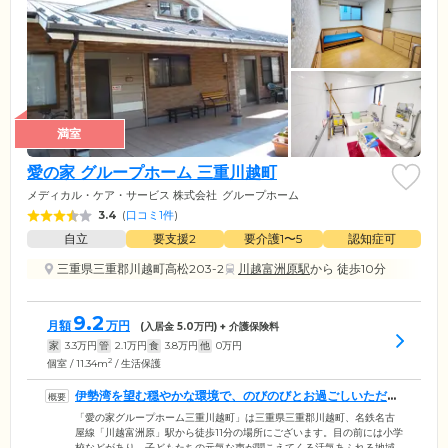
満室
愛の家 グループホーム 三重川越町
メディカル・ケア・サービス 株式会社
グループホーム
3.4
(
口コミ1件
)
自立
要支援2
要介護1〜5
認知症可
三重県三重郡川越町高松203-2
川越富洲原駅
から 徒歩10分
9.2
月額
万円
(入居金
5.0
万円) + 介護保険料
家
3.3
万円
管
2.1
万円
食
3.8
万円
他
0
万円
2
個室 / 11.34m
/ 生活保護
伊勢湾を望む穏やかな環境で、のびのびとお過ごしいただけ
ます
「愛の家グループホーム三重川越町」は三重県三重郡川越町、名鉄名古
屋線「川越富洲原」駅から徒歩11分の場所にございます。目の前には小学
校などがあり、子どもたちの元気な声が聞こえてくる活気あふれる地域