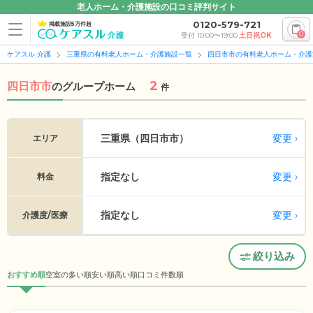
老人ホーム・介護施設の口コミ評判サイト
0120-579-721
掲載施設5万件超
0
受付 10:00〜19:00
土日祝OK
ケアスル 介護
三重県の有料老人ホーム・介護施設一覧
四日市市の有料老人ホーム・介護
2
四日市市
の
グループホーム
件
変更
三重県（四日市市）
エリア
指定なし
変更
料金
指定なし
変更
介護度/医療
絞り込み
おすすめ順
空室の多い順
安い順
高い順
口コミ件数順