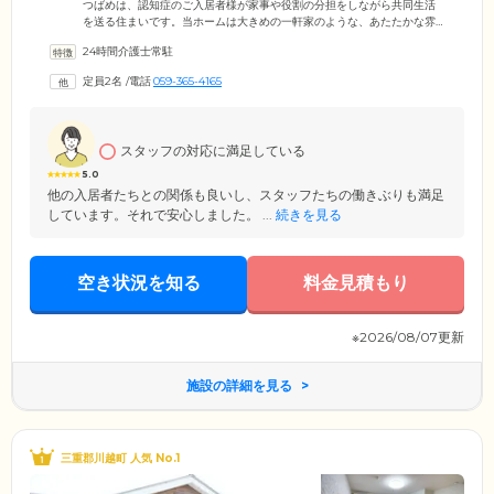
つばめは、認知症のご入居者様が家事や役割の分担をしながら共同生活
を送る住まいです。当ホームは大きめの一軒家のような、あたたかな雰
囲気の外観が目印。生活の拠点となるお部屋は、全室個室をご用意しま
24時間介護士常駐
した。個室ではプライバシーが守られた生活を満喫し、共用スペースの
食堂や居間ではご入居者様同士の交流をお楽しみください。ご入居のみ
定員2名
/
電話
059-365-4165
なさまにとっての「当たり前」を大切にし、当ホームを「我が家」と思
っていただけるような環境づくりを目指してまいります。
スタッフの対応に満足している
5.0
他の入居者たちとの関係も良いし、スタッフたちの働きぶりも満足
しています。それで安心しました。 ...
続きを見る
空き状況を知る
料金見積もり
※2026/08/07更新
施設の詳細を見る
三重郡川越町 人気 No.1