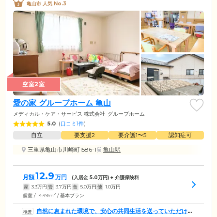
亀山市 人気 No.3
空室2室
愛の家 グループホーム 亀山
メディカル・ケア・サービス 株式会社
グループホーム
5.0
(
口コミ1件
)
自立
要支援2
要介護1〜5
認知症可
三重県亀山市川崎町1586-1
亀山駅
12.9
月額
万円
(入居金
5.0
万円) + 介護保険料
家
3.3
万円
管
3.7
万円
食
5.0
万円
他
1.0
万円
2
個室 / 14.49m
/ 基本プラン
自然に恵まれた環境で、安心の共同生活を送っていただけま