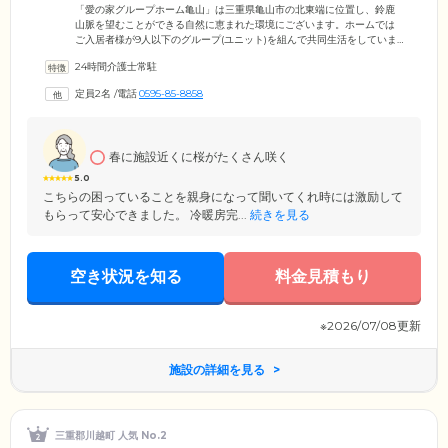
す
「愛の家グループホーム亀山」は三重県亀山市の北東端に位置し、鈴鹿
山脈を望むことができる自然に恵まれた環境にございます。ホームでは
ご入居者様が9人以下のグループ(ユニット)を組んで共同生活をしていま
す。ご入居者様それぞれが家事などを分担しながら取り組まれ、みなさ
24時間介護士常駐
ま協力しながら生活されています。また、スタッフがご入居者様の生活
を見守りますので安心してお過ごしいただけます。スタッフの中には介
定員2名
/
電話
0595-85-8858
護福祉士・看護師・ケアマネジャーなどの有資格者も勤務。認知症への
専門的なケアや質の高い介護をご提供いたします。そのほか、調理スタ
ッフも勤務しており、「おいしく、食べやすい」お食事をご提供できる
よう努めています。
春に施設近くに桜がたくさん咲く
5.0
こちらの困っていることを親身になって聞いてくれ時には激励して
もらって安心できました。 冷暖房完...
続きを見る
空き状況を知る
料金見積もり
※2026/07/08更新
施設の詳細を見る
三重郡川越町 人気 No.2