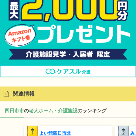
関連情報
四日市市
の
老人ホーム・介護施設
のランキング
1
よい館四日市北
2
み