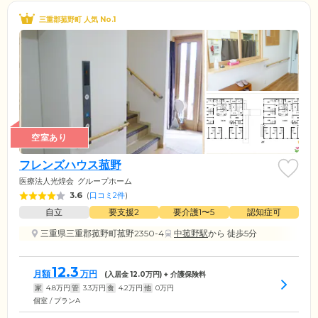
三重郡菰野町 人気 No.1
空室あり
フレンズハウス菰野
医療法人光煌会
グループホーム
3.6
(
口コミ2件
)
自立
要支援2
要介護1〜5
認知症可
三重県三重郡菰野町菰野2350-4
中菰野駅
から 徒歩5分
12.3
月額
万円
(入居金
12.0
万円) + 介護保険料
家
4.8
万円
管
3.3
万円
食
4.2
万円
他
0
万円
個室 / プランA