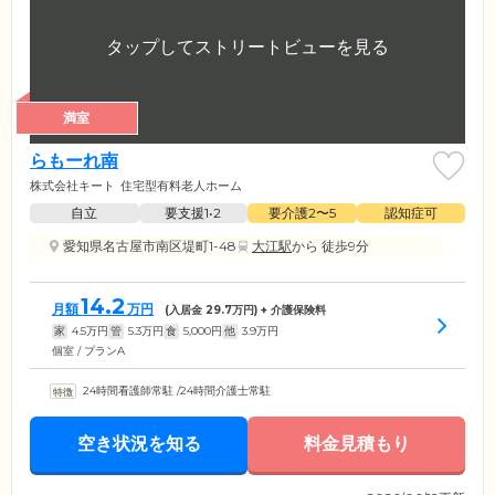
満室
らもーれ南
株式会社キート
住宅型有料老人ホーム
自立
要支援1•2
要介護2〜5
認知症可
愛知県名古屋市南区堤町1-48
大江駅
から 徒歩9分
14.2
月額
万円
(入居金
29.7
万円) + 介護保険料
家
4.5
万円
管
5.3
万円
食
5,000
円
他
3.9
万円
個室 / プランA
24時間看護師常駐
/
24時間介護士常駐
空き状況を知る
料金見積もり