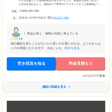
の方を対象とした地域密着型の老人ホームです。家庭的な環境で自立し
た生活を送れるよう、認知症ケア専門のケアスタッフがご入居者様お一
人おひとりの日常生活をサポート。各フロアにリビングスペースを設置
24時間介護士常駐
し、フロア定員最大9名の少人数グループにて共同生活を営んでいます。
フロアにはそれぞれのカラーがあり「自分らしく」暮らせる環境。リビ
定員2名
/
2019年3月設立
/
電話
052-627-1358
ングには大きな窓があり、中庭の緑を見渡すことができる明るく開放的
な空間です。楽しく家庭的な雰囲気のなか、心穏やかにお過ごしくださ
い。
料金が高く、無料が当然と考えている
2.8
他の施設を見たことがないから良いのか悪いのかは、よくわからな
いのが前提になりますが、まあこんな...
続きを見る
空き状況を知る
料金見積もり
※2026/07/11更新
施設の詳細を見る