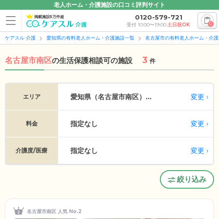
老人ホーム・介護施設の口コミ評判サイト
0120-579-721
掲載施設5万件超
0
受付 10:00〜19:00
土日祝OK
ケアスル 介護
愛知県の有料老人ホーム・介護施設一覧
名古屋市の有料老人ホーム・介護
3
名古屋市南区
の
生活保護相談可の施設
件
変更
愛知県（名古屋市南区）...
エリア
指定なし
変更
料金
指定なし
変更
介護度/医療
絞り込み
名古屋市南区 人気 No.2