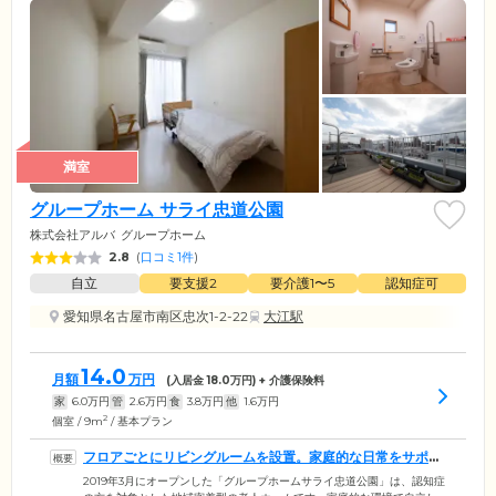
満室
グループホーム サライ忠道公園
株式会社アルバ
グループホーム
2.8
(
口コミ1件
)
自立
要支援2
要介護1〜5
認知症可
愛知県名古屋市南区忠次1-2-22
大江駅
14.0
月額
万円
(入居金
18.0
万円) + 介護保険料
家
6.0
万円
管
2.6
万円
食
3.8
万円
他
1.6
万円
2
個室 / 9m
/ 基本プラン
フロアごとにリビングルームを設置。家庭的な日常をサポー
トしています
2019年3月にオープンした「グループホームサライ忠道公園」は、認知症