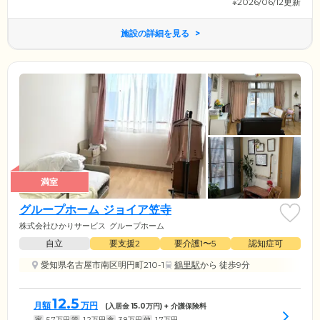
※2026/06/12更新
施設の詳細を見る
満室
グループホーム ジョイア笠寺
株式会社ひかりサービス
グループホーム
自立
要支援2
要介護1〜5
認知症可
愛知県名古屋市南区明円町210-1
鶴里駅
から 徒歩9分
12.5
月額
万円
(入居金
15.0
万円) + 介護保険料
家
5.7
万円
管
1.2
万円
食
3.8
万円
他
1.7
万円