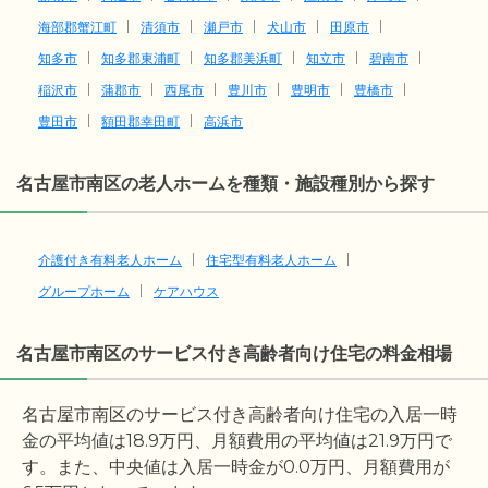
海部郡蟹江町
清須市
瀬戸市
犬山市
田原市
知多市
知多郡東浦町
知多郡美浜町
知立市
碧南市
稲沢市
蒲郡市
西尾市
豊川市
豊明市
豊橋市
豊田市
額田郡幸田町
高浜市
名古屋市南区の老人ホームを種類・施設種別から探す
介護付き有料老人ホーム
住宅型有料老人ホーム
グループホーム
ケアハウス
名古屋市南区のサービス付き高齢者向け住宅の料金相場
名古屋市南区のサービス付き高齢者向け住宅の入居一時
金の平均値は
18.9
万円、月額費用の平均値は
21.9
万円で
す。また、中央値は入居一時金が
0.0
万円、月額費用が