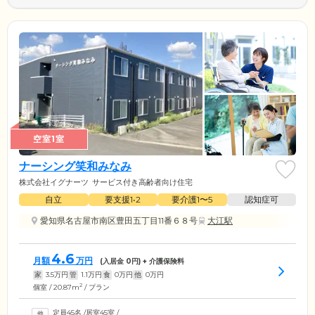
空室1室
ナーシング笑和みなみ
株式会社イグナーツ
サービス付き高齢者向け住宅
自立
要支援1•2
要介護1〜5
認知症可
愛知県名古屋市南区豊田五丁目11番６８号
大江駅
4.6
月額
万円
(入居金
0
円) + 介護保険料
家
3.5
万円
管
1.1
万円
食
0
万円
他
0
万円
2
個室 / 20.87m
/ プラン
定員45名
/
居室45室
/