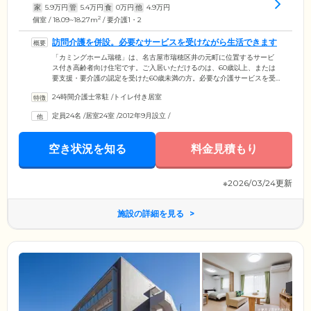
家
5.9
万円
管
5.4
万円
食
0
万円
他
4.9
万円
2
個室 / 18.09~18.27m
/ 要介護1・2
訪問介護を併設。必要なサービスを受けながら生活できます
「カミングホーム瑞穂」は、名古屋市瑞穂区井の元町に位置するサービ
ス付き高齢者向け住宅です。ご入居いただけるのは、60歳以上、または
要支援・要介護の認定を受けた60歳未満の方。必要な介護サービスを受
けながら、ご自分のペースで生活を送れます。ホーム内には訪問介護の
24時間介護士常駐
/
トイレ付き居室
事業所を併設、介護を必要とするご入居者様にご案内しています。訪問
介護では、お一人おひとりの必要に応じて、食事・入浴・排せつといっ
定員24名
/
居室24室
/
2012年9月設立
/
た生活動作をサポート。ご入居者様に、「自分らしく」快適な生活を送
っていただけるよう、真摯に向き合い支援いたします。
空き状況を知る
料金見積もり
※2026/03/24更新
施設の詳細を見る