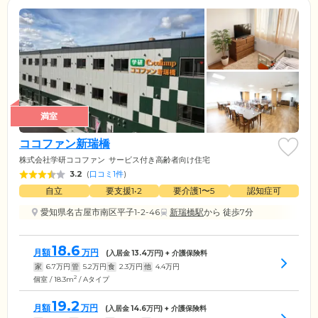
満室
ココファン新瑞橋
株式会社学研ココファン
サービス付き高齢者向け住宅
3.2
(
口コミ1件
)
自立
要支援1•2
要介護1〜5
認知症可
愛知県名古屋市南区平子1-2-46
新瑞橋駅
から 徒歩7分
18.6
月額
万円
(入居金
13.4
万円) + 介護保険料
家
6.7
万円
管
5.2
万円
食
2.3
万円
他
4.4
万円
2
個室 / 18.3m
/ Aタイプ
19.2
月額
万円
(入居金
14.6
万円) + 介護保険料