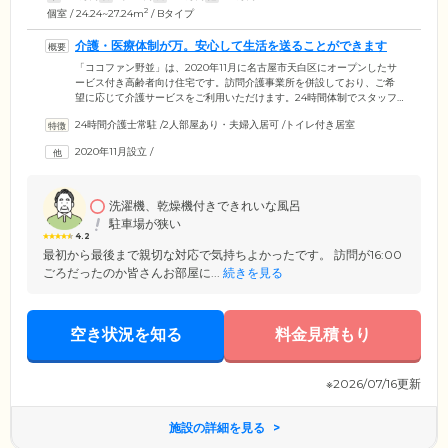
2
個室 / 24.24~27.24m
/ Bタイプ
介護・医療体制が万。安心して生活を送ることができます
「ココファン野並」は、2020年11月に名古屋市天白区にオープンしたサ
ービス付き高齢者向け住宅です。訪問介護事業所を併設しており、ご希
望に応じて介護サービスをご利用いただけます。24時間体制でスタッフ
が常駐。不在時の荷物の受け取りや来訪者の受付といったフロントサー
24時間介護士常駐
/
2人部屋あり・夫婦入居可
/
トイレ付き居室
ビスをはじめ、安否確認や緊急時の対応など、ご入居のみなさまの日常
生活のサポートを行っています。また、近隣の協力医療機関とも連携が
2020年11月設立
/
取れており、通院が困難になった際には往診を実施。当施設は、全国に
介護施設をする株式会社学研ココファンが運営しております。ずっと介
護の現場を見つめてきた弊社だからこそできる細やかな介護ケアをお届
けします。
洗濯機、乾燥機付きできれいな風呂
駐車場が狭い
4.2
最初から最後まで親切な対応で気持ちよかったです。 訪問が16:00
ごろだったのか皆さんお部屋に...
続きを見る
空き状況を知る
料金見積もり
※2026/07/16更新
施設の詳細を見る