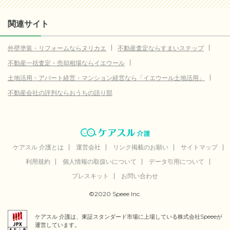
0.7
北名古屋市
(参考値)
万円
15.6
半田市
(参考値)
関連サイト
万円
22.1
名古屋市中区
(参考値)
万円
外壁塗装・リフォームならヌリカエ
不動産査定ならすまいステップ
18.0
名古屋市中川区
(参考値)
万円
不動産一括査定・売却相場ならイエウール
33.5
名古屋市中村区
(参考値)
万円
土地活用・アパート経営・マンション経営なら「イエウール土地活用」
23.0
名古屋市名東区
不動産会社の評判ならおうちの語り部
(参考値)
万円
32.9
名古屋市昭和区
(参考値)
万円
4.3
名古屋市熱田区
(参考値)
万円
14.1
小牧市
ケアスル 介護とは
(参考値)
運営会社
リンク掲載のお願い
サイトマップ
万円
利用規約
個人情報の取扱いについて
データ引用について
19.2
岩倉市
(参考値)
万円
プレスキット
お問い合わせ
12.5
常滑市
(参考値)
万円
©2020 Speee Inc.
7.0
愛西市
(参考値)
万円
ケアスル 介護は、東証スタンダード市場に上場している株式会社Speeeが
17.0
新城市
(参考値)
万円
運営しています。