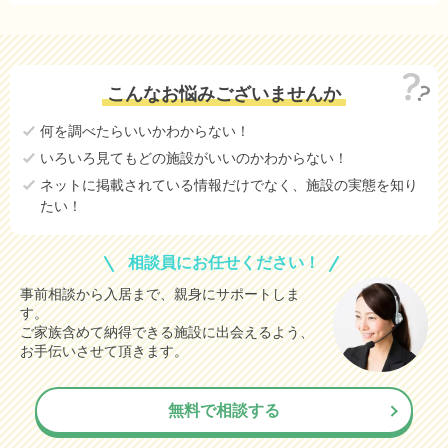
21.3
岡崎市
万円
21.1
安城市
万円
こんなお悩みございませんか
19.0
名古屋市千種区
万円
何を調べたらいいかわからない！
17.2
名古屋市北区
万円
いろいろ見てもどの施設がいいのかわからない！
15.9
稲沢市
万円
ネットに掲載されている情報だけでなく、施設の実態を知り
たい！
12.8
名古屋市瑞穂区
万円
12.1
蒲郡市
万円
相談員にお任せください！
10.1
西尾市
万円
事前相談から入居まで、親身にサポートしま
す。
7.1
春日井市
万円
ご家族含めて納得できる施設に出会えるよう、
14.7
あま市
お手伝いさせて頂きます。
(参考値)
万円
16.5
丹羽郡大口町
(参考値)
万円
無料で相談する
37.1
刈谷市
(参考値)
万円