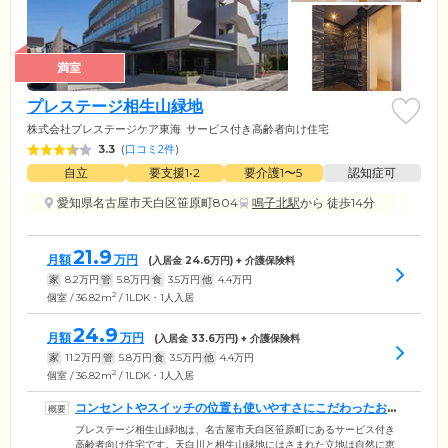
満室
プレステージ相生山緑地
株式会社プレステージケア東海
サービス付き高齢者向け住宅
3.3
(
口コミ2件
)
自立
要支援1•2
要介護1〜5
認知症可
愛知県名古屋市天白区笹原町804
鳴子北駅
から 徒歩14分
21.9
月額
万円
(入居金
24.6
万円) + 介護保険料
家
8.2
万円
管
5.8
万円
食
3.5
万円
他
4.4
万円
2
個室 / 36.82m
/ 1LDK・1人入居
24.9
月額
万円
(入居金
33.6
万円) + 介護保険料
家
11.2
万円
管
5.8
万円
食
3.5
万円
他
4.4
万円
2
個室 / 36.82m
/ 1LDK・1人入居
コンセントやスイッチの位置も使いやすさにこだわったお住
まいです
プレステージ相生山緑地は、名古屋市天白区笹原町にあるサービス付き
高齢者向け住宅です。天白川と相生山緑地にはさまれた立地は自然に恵