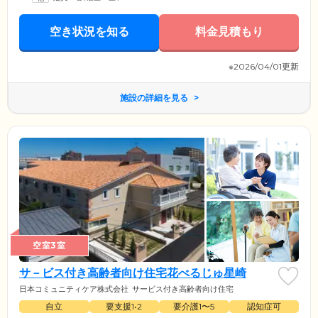
空き状況を知る
料金見積もり
※2026/04/01更新
施設の詳細を見る
空室3室
サ－ビス付き高齢者向け住宅花べるじゅ星崎
日本コミュニティケア株式会社
サービス付き高齢者向け住宅
自立
要支援1•2
要介護1〜5
認知症可