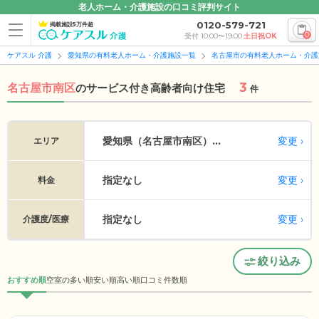
老人ホーム・介護施設の口コミ評判サイト
0120-579-721
掲載施設5万件超
0
受付 10:00〜19:00
土日祝OK
ケアスル 介護
愛知県の有料老人ホーム・介護施設一覧
名古屋市の有料老人ホーム・介護
3
名古屋市南区
の
サービス付き高齢者向け住宅
件
変更
愛知県（名古屋市南区）...
エリア
指定なし
変更
料金
指定なし
変更
介護度/医療
絞り込み
おすすめ順
空室の多い順
安い順
高い順
口コミ件数順