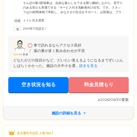
す
そんぽの家S新瑞東は、自由な暮らしをできる限り継続しながら、見守り
のある安心も実感できる「サービス付き高齢者向け住宅」です。スタッ
フは24時間体制で常駐し、みなさまの生活をサポート。お部屋は、プラ
イバシーに配慮した個室をご用意しました。各お部屋にはトイレ、洗面
トイレ付き居室
台、浴室、ミニキッチン、収納、下駄箱、洗濯機スペース、エアコン、
インターホンなどを備えており、ご自分のペースで快適に暮らしていた
2041年11月設立
/
だけます。毎日のお食事の準備が負担という方は、管理栄養士・調理師
が開発したメニューを、1日1食単位からご注文可能です。刻み食、ミキサ
ー食、塩分制限食など、さまざまなニーズにもお応えします。
車で訪れるならアクセス良好
薬の量が多く飲み合わせが不安
3.0
どなたがどの役目かなど、だいたい覚えるようになるまでずいぶん
しばらくかかった。施設の大中小を選...
続きを見る
空き状況を知る
料金見積もり
※2026/06/30更新
施設の詳細を見る
名古屋市天白区 人気 No.1