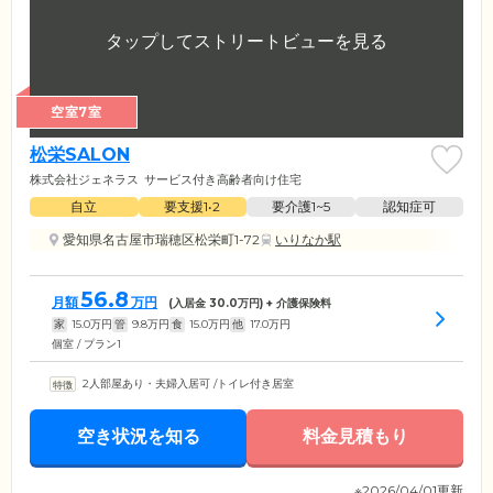
空室7室
松栄SALON
株式会社ジェネラス
サービス付き高齢者向け住宅
自立
要支援1•2
要介護1~5
認知症可
愛知県名古屋市瑞穂区松栄町1-72
いりなか駅
56.8
月額
万円
(入居金
30.0
万円) + 介護保険料
家
15.0
万円
管
9.8
万円
食
15.0
万円
他
17.0
万円
個室 / プラン1
2人部屋あり・夫婦入居可
/
トイレ付き居室
空き状況を知る
料金見積もり
※2026/04/01更新