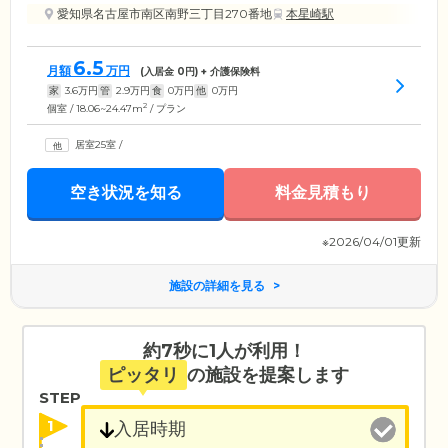
愛知県名古屋市南区南野三丁目270番地
本星崎駅
6.5
月額
万円
(入居金
0
円) + 介護保険料
家
3.6
万円
管
2.9
万円
食
0
万円
他
0
万円
2
個室 / 18.06~24.47m
/ プラン
居室25室
/
空き状況を知る
料金見積もり
※2026/04/01更新
施設の詳細を見る
約7秒に1人が利用！
ピッタリ
の施設を提案します
STEP
1