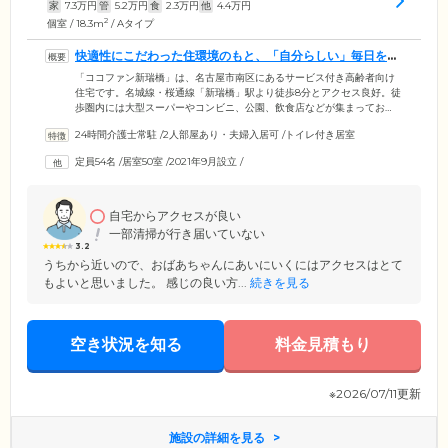
家
7.3
万円
管
5.2
万円
食
2.3
万円
他
4.4
万円
2
個室 / 18.3m
/ Aタイプ
快適性にこだわった住環境のもと、「自分らしい」毎日をお
楽しみください
「ココファン新瑞橋」は、名古屋市南区にあるサービス付き高齢者向け
住宅です。名城線・桜通線「新瑞橋」駅より徒歩8分とアクセス良好。徒
歩圏内には大型スーパーやコンビニ、公園、飲食店などが集まってお
り、生活に便利です。館内は安全と快適性にこだわったオールバリアフ
24時間介護士常駐
/
2人部屋あり・夫婦入居可
/
トイレ付き居室
リー設計を採用。全50室のお部屋にはトイレや洗面台、収納、ナースコ
ールなどを完備しています。もちろん気分に合わせて、ご家族様と外食
定員54名
/
居室50室
/
2021年9月設立
/
やお買い物に出かけることも自由です。いつまでものびのびと「自分ら
しい」毎日をお楽しみください。そのほか当ホームは一般の賃貸住宅同
様、敷金のみでご入居いただけるため、初期費用を抑えてお引越しした
い方にも最適です。
自宅からアクセスが良い
一部清掃が行き届いていない
3.2
うちから近いので、おばあちゃんにあいにいくにはアクセスはとて
もよいと思いました。 感じの良い方...
続きを見る
空き状況を知る
料金見積もり
※2026/07/11更新
施設の詳細を見る