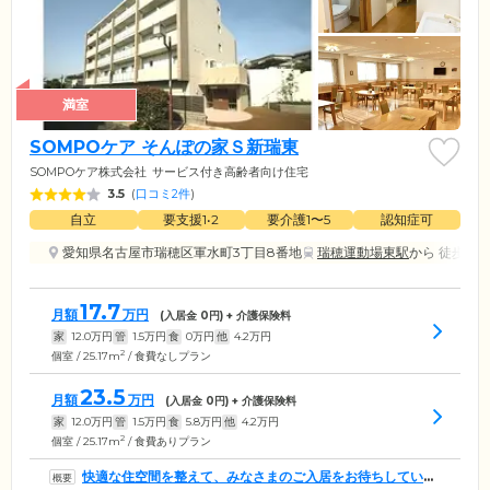
満室
SOMPOケア そんぽの家Ｓ新瑞東
SOMPOケア株式会社
サービス付き高齢者向け住宅
3.5
(
口コミ2件
)
自立
要支援1•2
要介護1〜5
認知症可
愛知県名古屋市瑞穂区軍水町3丁目8番地
瑞穂運動場東駅
から 徒歩13分
17.7
月額
万円
(入居金
0
円) + 介護保険料
家
12.0
万円
管
1.5
万円
食
0
万円
他
4.2
万円
2
個室 / 25.17m
/ 食費なしプラン
23.5
月額
万円
(入居金
0
円) + 介護保険料
家
12.0
万円
管
1.5
万円
食
5.8
万円
他
4.2
万円
2
個室 / 25.17m
/ 食費ありプラン
快適な住空間を整えて、みなさまのご入居をお待ちしていま