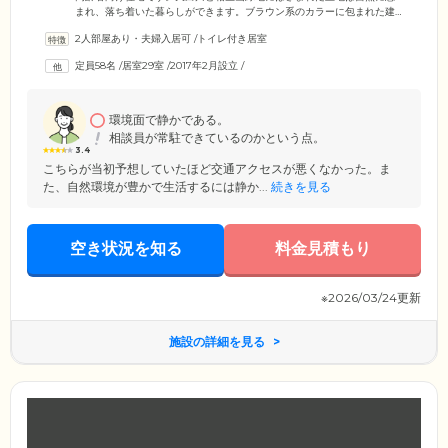
まれ、落ち着いた暮らしができます。ブラウン系のカラーに包まれた建
物は、4階建てです。一般的なマンションと見分けがつかないモダンな雰
2人部屋あり・夫婦入居可
/
トイレ付き居室
囲気で、道路からエントランスまでのアプローチには車いすでも通りや
すいゆるいスロープを付けています。館内の居室は、1LDKのゆったりし
定員58名
/
居室29室
/
2017年2月設立
/
た間取りです。キッチン・収納スペース・エアコン・浴室・トイレ・洗
面化粧台を完備し、コンセントの位置は高めに、スイッチの位置は低め
にとご使用しやすくなっています。
環境面で静かである。
相談員が常駐できているのかという点。
3.4
こちらが当初予想していたほど交通アクセスが悪くなかった。ま
た、自然環境が豊かで生活するには静か...
続きを見る
空き状況を知る
料金見積もり
※2026/03/24更新
施設の詳細を見る