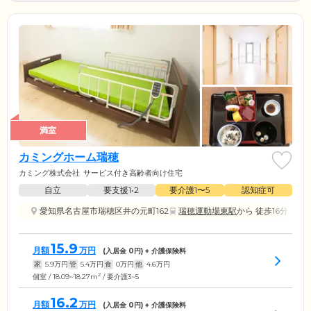
満室
カミングホーム瑞穂
カミング株式会社
サービス付き高齢者向け住宅
自立
要支援1•2
要介護1〜5
認知症可
愛知県名古屋市瑞穂区井の元町162
瑞穂運動場東駅
から 徒歩16分
15.9
月額
万円
(入居金
0
円) + 介護保険料
家
5.9
万円
管
5.4
万円
食
0
万円
他
4.6
万円
2
個室 / 18.09~18.27m
/ 要介護3~5
16.2
月額
万円
(入居金
0
円) + 介護保険料