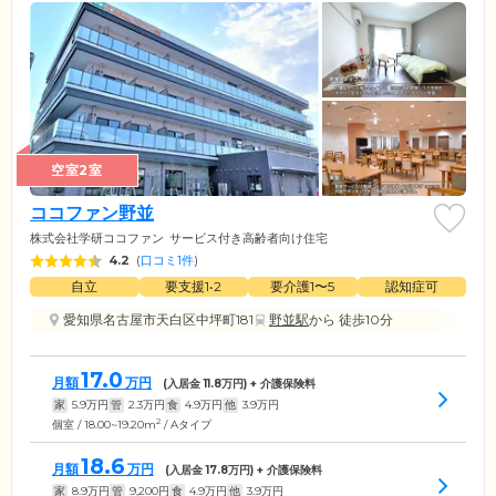
空室2室
ココファン野並
株式会社学研ココファン
サービス付き高齢者向け住宅
4.2
(
口コミ1件
)
自立
要支援1•2
要介護1〜5
認知症可
愛知県名古屋市天白区中坪町181
野並駅
から 徒歩10分
17.0
月額
万円
(入居金
11.8
万円) + 介護保険料
家
5.9
万円
管
2.3
万円
食
4.9
万円
他
3.9
万円
2
個室 / 18.00~19.20m
/ Aタイプ
18.6
月額
万円
(入居金
17.8
万円) + 介護保険料
家
8.9
万円
管
9,200
円
食
4.9
万円
他
3.9
万円