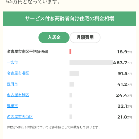
6.5
万円となっています。
サービス付き高齢者向け住宅の料金相場
入居金
月額費用
愛
18.9
名古屋市南区平均
(参考値)
万円
知
県
463.7
一宮市
万円
の
入
91.5
名古屋市港区
万円
居
金
41.2
豊田市
万円
相
場
24.4
名古屋市緑区
万円
（市
区
22.1
豊橋市
万円
町
村
21.8
名古屋市天白区
万円
別）
21.8
名古屋市守山区
件数が5件以下の施設については参考値として掲載をしております。
万円
21.4
名古屋市西区
万円