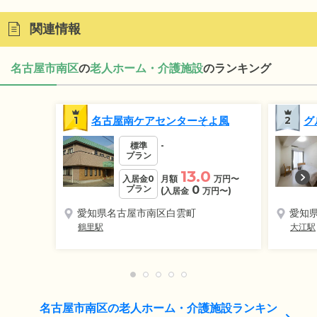
関連情報
名古屋市南区
の
老人ホーム・介護施設
のランキング
1
名古屋南ケアセンターそよ風
2
グ
標準
-
プラン
13.0
入居金0
月額
万円
〜
プラン
0
(入居金
万円
〜)
愛知県名古屋市南区白雲町
愛知
鶴里駅
大江駅
名古屋市南区の老人ホーム・介護施設ランキン