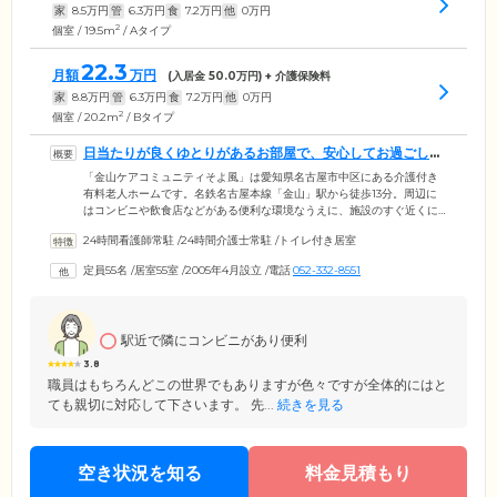
家
8.5
万円
管
6.3
万円
食
7.2
万円
他
0
万円
2
個室 / 19.5m
/ Aタイプ
22.3
月額
万円
(入居金
50.0
万円) + 介護保険料
家
8.8
万円
管
6.3
万円
食
7.2
万円
他
0
万円
2
個室 / 20.2m
/ Bタイプ
日当たりが良くゆとりがあるお部屋で、安心してお過ごしい
ただけます
「金山ケアコミュニティそよ風」は愛知県名古屋市中区にある介護付き
有料老人ホームです。名鉄名古屋本線「金山」駅から徒歩13分。周辺に
はコンビニや飲食店などがある便利な環境なうえに、施設のすぐ近くに
はお散歩に最適な大きな公園もあります。5階建ての大きな建物で、居室
24時間看護師常駐
/
24時間介護士常駐
/
トイレ付き居室
は全室個室で55室ご用意。すべてのお部屋が南向きか東向きになってお
り、明るく過ごしやすい雰囲気になっています。また、バリアフリー設
定員55名
/
居室55室
/
2005年4月設立
/
電話
052-332-8551
計のため、車いすの方でも過ごしやすい住まいです。そのほか、認知症
状の進まれた方に対応したフロアもご用意しています。
駅近で隣にコンビニがあり便利
3.8
職員はもちろんどこの世界でもありますが色々ですが全体的にはと
ても親切に対応して下さいます。 先...
続きを見る
空き状況を知る
料金見積もり