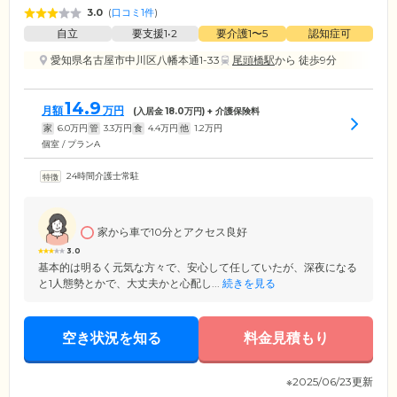
3.0
(
口コミ1件
)
自立
要支援1•2
要介護1〜5
認知症可
愛知県名古屋市中川区八幡本通1-33
尾頭橋駅
から 徒歩9分
14.9
月額
万円
(入居金
18.0
万円) + 介護保険料
家
6.0
万円
管
3.3
万円
食
4.4
万円
他
1.2
万円
個室 / プランA
24時間介護士常駐
家から車で10分とアクセス良好
3.0
基本的は明るく元気な方々で、安心して任していたが、深夜になる
と1人態勢とかで、大丈夫かと心配し...
続きを見る
空き状況を知る
料金見積もり
※2025/06/23更新