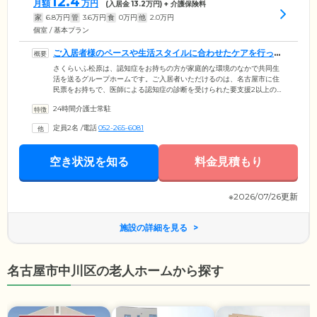
12.4
月額
万円
(入居金
13.2
万円) + 介護保険料
家
6.8
万円
管
3.6
万円
食
0
万円
他
2.0
万円
個室 / 基本プラン
ご入居者様のペースや生活スタイルに合わせたケアを行って
います
さくらいふ松原は、認知症をお持ちの方が家庭的な環境のなかで共同生
活を送るグループホームです。ご入居者いただけるのは、名古屋市に住
民票をお持ちで、医師による認知症の診断を受けられた要支援2以上の
方。住み慣れた地域で安心して生活していただけるよう、経験豊富なス
24時間介護士常駐
タッフがお一人おひとりに合わせたケアを実施しています。1日のスケジ
ュールは、ご入居者様のペースや生活スタイルを尊重。のどかに流れる
定員2名
/
電話
052-265-6081
時間のなかで、ゆったりと落ちついて過ごしていただけるよう配慮して
います。当ホームの定員は18名。1フロア9名ずつの少人数で目の行き届
くケアを行っています。
空き状況を知る
料金見積もり
※2026/07/26更新
施設の詳細を見る
名古屋市中川区の老人ホームから探す