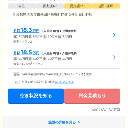
自立
要支援1•2
要介護1〜5
認知症可
愛知県名古屋市熱田区幡野町17番10号
日比野駅
18.3
月額
万円
(入居金
0
円) + 介護保険料
家
7.0
万円
管
5.9
万円
食
2.0
万円
他
3.4
万円
個室 / プラン2
18.5
月額
万円
(入居金
0
円) + 介護保険料
家
5.0
万円
管
5.9
万円
食
2.0
万円
他
5.6
万円
2
個室 / 18.15m
/ プラン1
24時間看護師常駐
/
24時間介護士常駐
/
トイレ付き居室
定員40名
/
居室40室
/
電話
0296-28-8556
空き状況を知る
料金見積もり
※2026/04/01更新
施設の詳細を見る