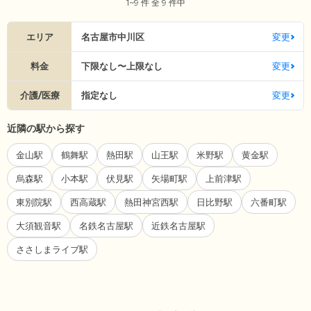
1~9 件 全 9 件中
エリア
名古屋市中川区
変更
料金
下限なし〜上限なし
変更
介護/医療
指定なし
変更
近隣の駅から探す
金山駅
鶴舞駅
熱田駅
山王駅
米野駅
黄金駅
烏森駅
小本駅
伏見駅
矢場町駅
上前津駅
東別院駅
西高蔵駅
熱田神宮西駅
日比野駅
六番町駅
大須観音駅
名鉄名古屋駅
近鉄名古屋駅
ささしまライブ駅