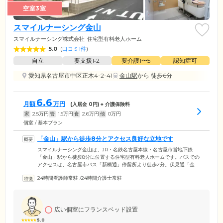
空室3室
スマイルナーシング金山
スマイルナーシング株式会社
住宅型有料老人ホーム
5.0
(
口コミ1件
)
自立
要支援1•2
要介護1〜5
認知症可
愛知県名古屋市中区正木4-2-41
金山駅
から 徒歩6分
6.6
月額
万円
(入居金
0
円) + 介護保険料
家
2.5
万円
管
1.5
万円
食
2.6
万円
他
0
万円
個室 / 基本プラン
「金山」駅から徒歩8分とアクセス良好な立地です
スマイルナーシング金山は、JR・名鉄名古屋本線・名古屋市営地下鉄
「金山」駅から徒歩8分に位置する住宅型有料老人ホームです。バスでの
アクセスは、名古屋市バス「新橋通」停留所より徒歩2分。伏見通「金山
新橋南」交差点より車で約2分と、お車でも来所しやすい立地です。徒歩
24時間看護師常駐
/
24時間介護士常駐
5分先には「金山公園」があり、晴れた日のお散歩におすすめです。また
徒歩圏内に「ファミリーマート 熱田金山南店」、少し足を延ばした先に
ショッピングモール「アスナル金山」があるため、お買い物も気軽にで
きます。
広い個室にフランスベッド設置
5.0