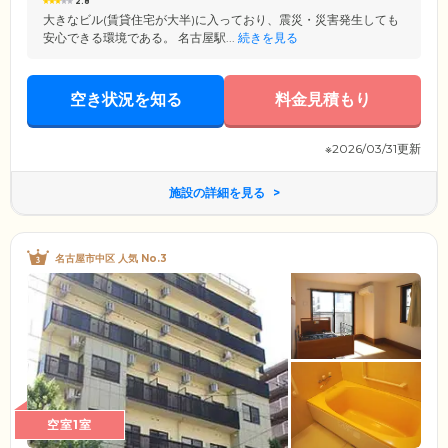
2.8
大きなビル(賃貸住宅が大半)に入っており、震災・災害発生しても
安心できる環境である。 名古屋駅...
続きを見る
空き状況を知る
料金見積もり
※2026/03/31更新
施設の詳細を見る
名古屋市中区 人気 No.3
空室1室