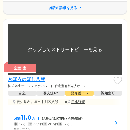
施設の詳細を見る
空室1室
きぼうのほし八熊
株式会社 ナーシングケアハート
住宅型有料老人ホーム
自立
要支援1•2
要介護1〜5
認知症可
愛知県名古屋市中川区八熊1-11-11
日比野駅
11.0
月額
万円
(入居金
15.9
万円) + 介護保険料
家
3.7
万円
管
3.3
万円
食
2.8
万円
他
1.2
万円
個室 / プラン１