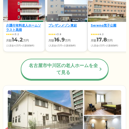
介護付有料老人ホームソ
プレザンメゾン東起
Sereno荒子公園
ラスト高畑
3.2
3.8
4.2
14.2
16.9
17.8
月額
万円
月額
万円
月額
万円
(入居金10万円+介護保険料)
(入居金0万円+介護保険料)
(入居金0万円+介護保険料)
名古屋市中川区の老人ホームを全
て見る