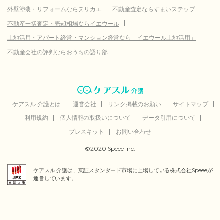
外壁塗装・リフォームならヌリカエ
不動産査定ならすまいステップ
不動産一括査定・売却相場ならイエウール
土地活用・アパート経営・マンション経営なら「イエウール土地活用」
不動産会社の評判ならおうちの語り部
ケアスル 介護とは
運営会社
リンク掲載のお願い
サイトマップ
利用規約
個人情報の取扱いについて
データ引用について
プレスキット
お問い合わせ
©2020 Speee Inc.
ケアスル 介護は、東証スタンダード市場に上場している株式会社Speeeが
運営しています。