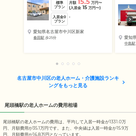
15.5
標準
月額
万円
〜
プラン
15
(入居金
万円
〜)
入居金0
-
プラン
愛知県名古屋市中川区新家
愛知
春田駅
歩25分
中島駅
名古屋市中川区の老人ホーム・介護施設ランキ
ングをもっと見る
尾頭橋駅の老人ホームの費用相場
尾頭橋駅の老人ホームの費用は、平均して入居一時金が1331.0万
円、月額費用が35.1万円です。また、中央値は入居一時金が15.9万
円、月額費用が16.8万円となっています。