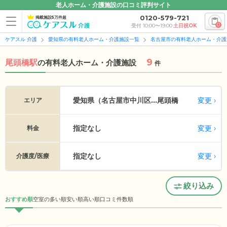
老人ホーム・介護施設の口コミ評判サイト
0120-579-721
掲載施設5万件超
0
受付 10:00〜19:00
土日祝OK
ケアスル 介護
愛知県の有料老人ホーム・介護施設一覧
名古屋市の有料老人ホーム・介護
9
尾頭橋駅
の
有料老人ホーム・介護施設
件
変更
愛知県（名古屋市中川区...
尾頭橋
エリア
指定なし
変更
料金
指定なし
変更
介護度/医療
絞り込み
おすすめ順
空室の多い順
安い順
高い順
口コミ件数順