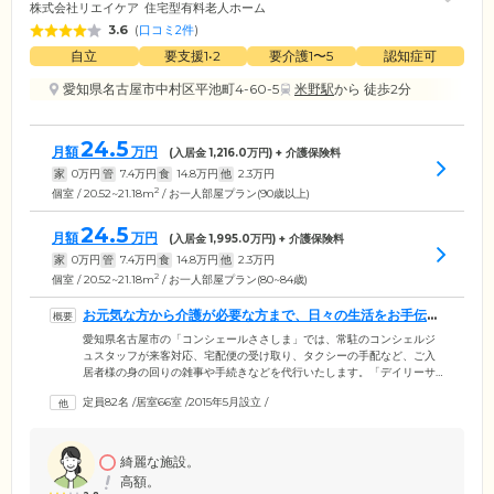
株式会社リエイケア
住宅型有料老人ホーム
3.6
(
口コミ2件
)
自立
要支援1•2
要介護1〜5
認知症可
愛知県名古屋市中村区平池町4-60-5
米野駅
から 徒歩2分
24.5
月額
万円
(入居金
1,216.0
万円) + 介護保険料
家
0
万円
管
7.4
万円
食
14.8
万円
他
2.3
万円
2
個室 / 20.52~21.18m
/ お一人部屋プラン(90歳以上)
24.5
月額
万円
(入居金
1,995.0
万円) + 介護保険料
家
0
万円
管
7.4
万円
食
14.8
万円
他
2.3
万円
2
個室 / 20.52~21.18m
/ お一人部屋プラン(80~84歳)
お元気な方から介護が必要な方まで、日々の生活をお手伝い
します
愛知県名古屋市の「コンシェールささしま」では、常駐のコンシェルジ
ュスタッフが来客対応、宅配便の受け取り、タクシーの手配など、ご入
居者様の身の回りの雑事や手続きなどを代行いたします。「デイリーサ
ポート」として定期巡回、お食事の配膳・下膳、お茶の時間の準備など
定員82名
/
居室66室
/
2015年5月設立
/
も可能です。施設には訪問介護事業所、居宅介護支援事業所、デイサー
ビスを併設。ご入居時に介護が必要な方はもちろん、ご入居後に介護が
必要になられた場合でも介護保険サービスをスムーズにご利用いただけ
る体制が整っています。「ゆとり・やすらぎ・おもてなし」をモットー
綺麗な施設。
に、介護を必要としない方から日常的に介護が必要な方まで、快適な生
高額。
活をお届けします。