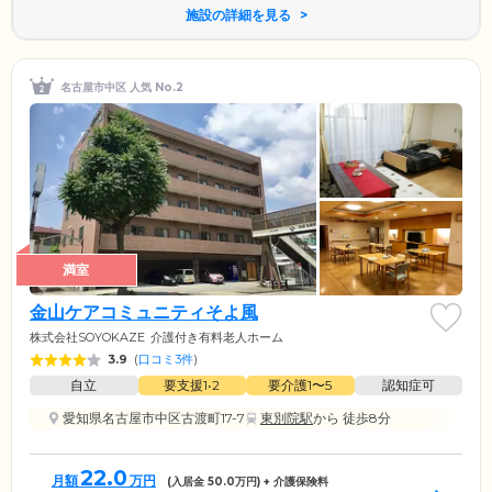
施設の詳細を見る
名古屋市中区 人気 No.2
満室
金山ケアコミュニティそよ風
株式会社SOYOKAZE
介護付き有料老人ホーム
3.9
(
口コミ3件
)
自立
要支援1•2
要介護1〜5
認知症可
愛知県名古屋市中区古渡町17-7
東別院駅
から 徒歩8分
22.0
月額
万円
(入居金
50.0
万円) + 介護保険料