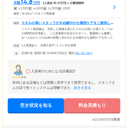
14.8
月額
万円
(入居金
10.0
万円) + 介護保険料
家
5.2
万円
管
4.4
万円
食
5.2
万円
他
0
万円
2
個室 / 16.49m
/ Dタイプ西部屋
スキルの高いスタッフがきめ細やかな個別ケアをご提供しま
す
ソラスト尾頭橋は、充実した研修を受けたスキルの高い介護スタッフが
24時間365日常駐し、ご入居者様の生活をサポート。看護師とも連携し、
お一人おひとりのお体の状態に合わせたきめ細やかな個別ケアを行って
います。身の回りのことをご自身でできる自立の方から、介護が必要な
2人部屋あり・夫婦入居可
/
トイレ付き居室
方まで、安心してご入居いただけます。医療体制については、協力医療
機関の医師が月に2回の訪問診療で、ご入居者様の日常的な健康管理を実
定員61名
/
居室51室
/
2006年1月設立
/
電話
052-332-3671
施。緊急時には迅速な対応をしますのでご安心ください。また、ご希望
される方には看取りにも対応いたします。医療と連携した手厚い介護
で、ご意思を尊重したケアをさせていただきます。
入居者のためになる設備設計
3.4
所内にある設備などは実際に見学できて使用できるし、スタッフさ
んの話で色々とシステムは理解できた...
続きを見る
空き状況を知る
料金見積もり
※2026/07/26更新