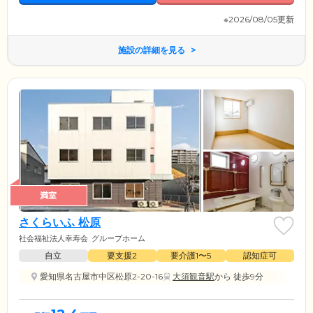
※2026/08/05更新
施設の詳細を見る
満室
さくらいふ 松原
社会福祉法人幸寿会
グループホーム
自立
要支援2
要介護1〜5
認知症可
愛知県名古屋市中区松原2-20-16
大須観音駅
から 徒歩9分