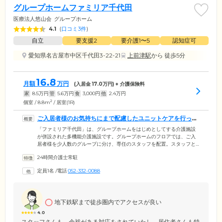
グループホームファミリア千代田
医療法人悠山会
グループホーム
4.1
(
口コミ3件
)
自立
要支援2
要介護1〜5
認知症可
愛知県名古屋市中区千代田3-22-21
上前津駅
から 徒歩5分
16.8
月額
万円
(入居金
17.0
万円) + 介護保険料
家
8.5
万円
管
5.6
万円
食
3,000
円
他
2.4
万円
2
個室 / 8.8m
/ 居室(1R)
ご入居者様のお気持ちにまで配慮したユニットケアを行って
います
「ファミリア千代田」は、グループホームをはじめとしてする介護施設
が併設された多機能介護施設です。グループホームのフロアでは、ご入
居者様を少人数のグループに分け、専任のスタッフを配置。スタッフと
ご入居者様が顔なじみになることで穏やかな気持ちで生活できるユニッ
24時間介護士常駐
トケアを行っています。家庭的な雰囲気のなかで、よりきめ細やかな介
護ケアを可能にしています。館内には、24時間体制で介護スタッフや看
定員1名
/
電話
052-332-0088
護師が常駐しておりますので、もしものときも、すぐに駆けつけてご対
応。豊かな経験や知識を生かして的確にサポートいたしますので安心し
てお過ごしいただけます。
地下鉄駅まで徒歩圏内でアクセスが良い
4.0
スタッフさんも、余裕がある対応をされていたし、居住者さんも特