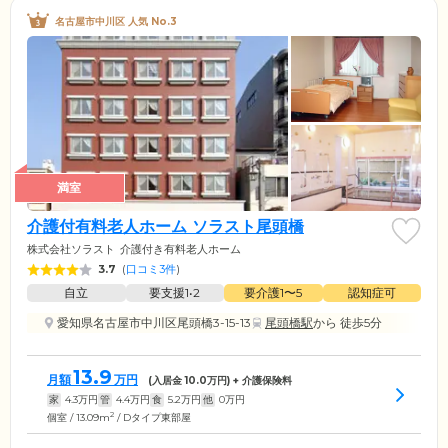
名古屋市中川区 人気 No.3
満室
介護付有料老人ホーム ソラスト尾頭橋
株式会社ソラスト
介護付き有料老人ホーム
3.7
(
口コミ3件
)
自立
要支援1•2
要介護1〜5
認知症可
愛知県名古屋市中川区尾頭橋3-15-13
尾頭橋駅
から 徒歩5分
13.9
月額
万円
(入居金
10.0
万円) + 介護保険料
家
4.3
万円
管
4.4
万円
食
5.2
万円
他
0
万円
2
個室 / 13.09m
/ Dタイプ東部屋