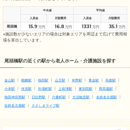
中央値
平均値
入居金
月額費用
入居金
月額費用
15.9
16.8
1331
35.1
尾頭橋
万円
万円
万円
万円
※施設数が少ないエリアの場合は対象エリアを周辺まで広げて費用相
場を算出しています。
尾頭橋駅の近くの駅から老人ホーム・介護施設を探す
金山駅
鶴舞駅
熱田駅
山王駅
米野駅
黄金駅
烏森駅
小本駅
伏見駅
矢場町駅
上前津駅
東別院駅
西高蔵駅
熱田神宮西駅
日比野駅
六番町駅
大須観音駅
名鉄名古屋駅
近鉄名古屋駅
ささしまライブ駅