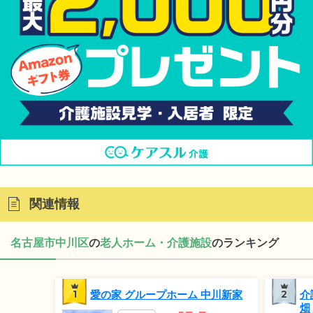
関連情報
名古屋市中川区
の
老人ホーム・介護施設
のランキング
1
愛の家 グループホーム 中川新家
2
介
畑