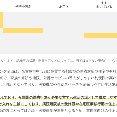
やや
やや不向き
ふつう
向いている
となります。認知症の状況・医療ケアなどによっては、当てはまらない場合がござい
シング金山は、名古屋市中心部に位置する都市型の医療対応型住宅型有
節点で、家族の来訪や通院、外部サービスの導入がしやすい利便性の高
した設計となっており、医療機器や介助スペースを確保しやすい生活動
されており、夜間帯の医療行為が必要な方でも生活の場として成立しや
け入れを主軸にしており、病院退院後の受け皿や在宅医療移行期の住ま
護の方にとっては介護・医療体制が過剰となるため、重度者向けの住ま