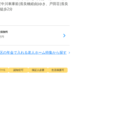
中川車庫前(長良橋経由)ゆき、戸田荘(長良
徒歩2分
介護保険料
万円
区の年金で入れる老人ホーム特集から探す
1〜5
認知症可
保証人必要
生活保護可