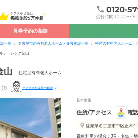
0120-57
ケアスル 介護は
受付時間 10:00〜19:
掲載施設5万件超
見学予約の相談
施設一覧
名古屋市の有料老人ホーム・介護施設一覧
中区の有料老人ホーム・
ルナーシング金山
金山
住宅型有料老人ホーム
?
ケアマネ相談員の解説
基本情報
住所/アクセス
電
地図
愛知県名古屋市中区正木4-2
電車利用の場合：JR・名鉄・地