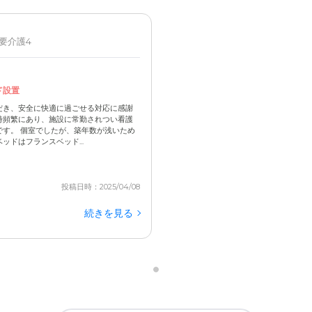
/ 要介護4
ド設置
だき、安全に快適に過ごせる対応に感謝
時頻繁にあり、施設に常勤されつい看護
す。 個室でしたが、築年数が浅いため
ドはフランスベッド...
投稿日時：2025/04/08
続きを見る