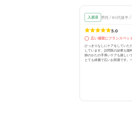
男性 / 80代後半 
入居済
5.0
広い個室にフランスベッ
ひっきりなしにケアをしていた
しています。訪問医の診察も随
師のかたの手厚いケアも嬉しいで
とても綺麗で広いお部屋です。ベッ