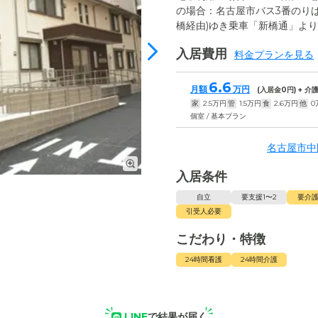
の場合：名古屋市バス3番のりば
橋経由)ゆき乗車「新橋通」より
入居費用
料金プランを見る
6.6
月額
万円
(入居金
0
円) + 
家
2.5
万円
管
1.5
万円
食
2.6
万円
他
0
個室 / 基本プラン
名古屋市中
入居条件
自立
要支援1〜2
要介護
引受人必要
こだわり・特徴
24時間看護
24時間介護
LINE
で結果が届く