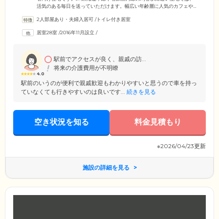
活気のある毎日を送っていただけます。幅広い年齢層に人気のカフェや
大型スーパー、薬局も近くにあり、刈谷市役所が間近という環境も便利
2人部屋あり・夫婦入居可
/
トイレ付き居室
です。5階建ての建物はクリーム色の外観で、1階部分の外周には目にも
やさしい緑を植えています。1LDKの間取りの居室はベランダ付きで、日
居室28室
/
2016年11月設立
/
常的に新鮮な空気を取り入れながら生活できるお部屋です。トイレ・洗
面化粧台・バスルーム・収納・キッチンなども完備し、ゆったりした日
常をお過ごしになれます。
駅前でアクセスが良く、親戚の訪...
将来の介護費用が不明瞭
4.0
駅前のいうのが便利で親戚歓迎もわかりやすいと思うので車を持っ
ていなくても行きやすいのは良いです...
続きを見る
空き状況を知る
料金見積もり
※2026/04/23更新
施設の詳細を見る