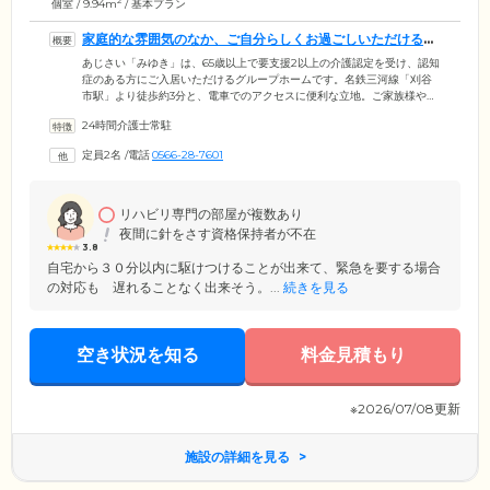
2
個室 / 9.94m
/ 基本プラン
家庭的な雰囲気のなか、ご自分らしくお過ごしいただける環
境です
あじさい「みゆき」は、65歳以上で要支援2以上の介護認定を受け、認知
症のある方にご入居いただけるグループホームです。名鉄三河線「刈谷
市駅」より徒歩約3分と、電車でのアクセスに便利な立地。ご家族様やご
友人様もお気軽にご訪問いただけます。ここでは家庭的な雰囲気の中な
24時間介護士常駐
か、少人数で共同生活を送ることにより、認知症の症状の進行緩和を目
指します。掃除や洗濯、食事の準備などは、ご入居者様にもできる範囲
定員2名
/
電話
0566-28-7601
でお任せいたします。スタッフ一同は、ご入居者様が安心してその人ら
しく幸せにお過ごしいただけるように尽力。ぜひのびのびとお過ごしく
ださい。
リハビリ専門の部屋が複数あり
夜間に針をさす資格保持者が不在
3.8
自宅から３０分以内に駆けつけることが出来て、緊急を要する場合
の対応も゙遅れることなく出来そう。...
続きを見る
空き状況を知る
料金見積もり
※2026/07/08更新
施設の詳細を見る