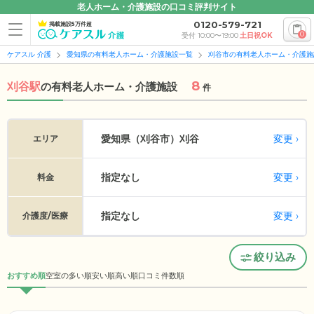
老人ホーム・介護施設の口コミ評判サイト
0120-579-721
掲載施設5万件超
0
受付 10:00〜19:00
土日祝OK
ケアスル 介護
愛知県の有料老人ホーム・介護施設一覧
刈谷市の有料老人ホーム・介護施
8
刈谷駅
の
有料老人ホーム・介護施設
件
変更
愛知県（刈谷市）
刈谷
エリア
指定なし
変更
料金
指定なし
変更
介護度/医療
絞り込み
おすすめ順
空室の多い順
安い順
高い順
口コミ件数順