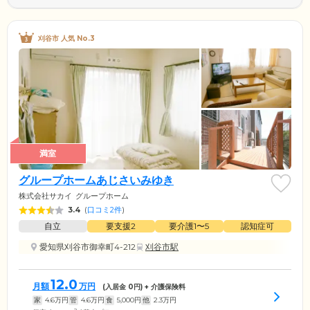
刈谷市 人気 No.3
満室
グループホームあじさいみゆき
株式会社サカイ
グループホーム
3.4
(
口コミ2件
)
自立
要支援2
要介護1〜5
認知症可
愛知県刈谷市御幸町4-212
刈谷市駅
12.0
月額
万円
(入居金
0
円) + 介護保険料
家
4.6
万円
管
4.6
万円
食
5,000
円
他
2.3
万円