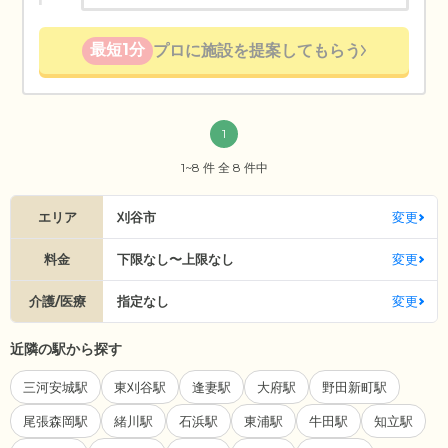
最短1分
プロに施設を提案してもらう
1
1~8 件 全 8 件中
エリア
刈谷市
変更
料金
下限なし〜上限なし
変更
介護/医療
指定なし
変更
近隣の駅から探す
三河安城駅
東刈谷駅
逢妻駅
大府駅
野田新町駅
尾張森岡駅
緒川駅
石浜駅
東浦駅
牛田駅
知立駅