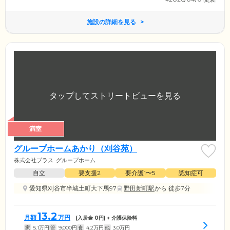
施設の詳細を見る
満室
グループホームあかり（刈谷苑）
株式会社プラス
グループホーム
自立
要支援2
要介護1〜5
認知症可
愛知県刈谷市半城土町大下馬97
野田新町駅
から 徒歩7分
13.2
月額
万円
(入居金
0
円) + 介護保険料
家
5.1
万円
管
9,000
円
食
4.2
万円
他
3.0
万円