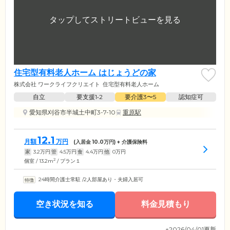
住宅型有料老人ホーム はじょうどの家
株式会社 ワークライフクリエイト
住宅型有料老人ホーム
自立
要支援1•2
要介護3〜5
認知症可
愛知県刈谷市半城土中町3-7-10
重原駅
12.1
月額
万円
(入居金
10.0
万円) + 介護保険料
家
3.2
万円
管
4.5
万円
食
4.4
万円
他
0
万円
2
個室 / 13.2m
/ プラン１
24時間介護士常駐
/
2人部屋あり・夫婦入居可
空き状況を知る
料金見積もり
※2026/04/01更新