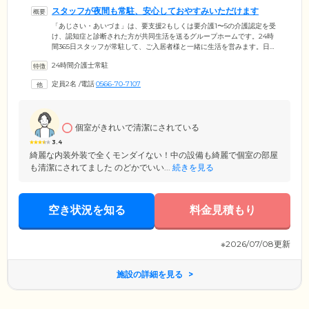
スタッフが夜間も常駐、安心しておやすみいただけます
「あじさい・あいづま」は、要支援2もしくは要介護1〜5の介護認定を受
け、認知症と診断された方が共同生活を送るグループホームです。24時
間365日スタッフが常駐して、ご入居者様と一緒に生活を営みます。日中
はみなさまの健康状態をチェック。夜中は顔なじみのスタッフが待機し
24時間介護士常駐
ておりますので、何かありましたら気兼ねなくお部屋のナースコールで
ご連絡ください。お手洗いにも緊急ボタンを配置しています。また、近
定員2名
/
電話
0566-70-7107
隣の医療機関とも提携。緊急時にはスタッフと医療機関が連絡を取って
迅速に対応いたします。ご入居者様に「第二の家」と思っていただける
ように、家族のようなホームづくりに励んでいます。
個室がきれいで清潔にされている
3.4
綺麗な内装外装で全くモンダイない！中の設備も綺麗で個室の部屋
も清潔にされてました のどかでいい...
続きを見る
空き状況を知る
料金見積もり
※2026/07/08更新
施設の詳細を見る