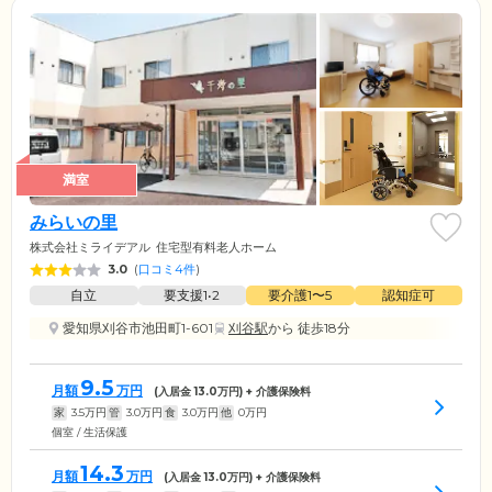
満室
みらいの里
株式会社ミライデアル
住宅型有料老人ホーム
3.0
(
口コミ4件
)
自立
要支援1•2
要介護1〜5
認知症可
愛知県刈谷市池田町1-601
刈谷駅
から 徒歩18分
9.5
月額
万円
(入居金
13.0
万円) + 介護保険料
家
3.5
万円
管
3.0
万円
食
3.0
万円
他
0
万円
個室 / 生活保護
14.3
月額
万円
(入居金
13.0
万円) + 介護保険料