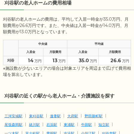
刈谷駅の老人ホームの費用相場
刈谷駅の老人ホームの費用は、平均して入居一時金が35.0万円、月
額費用が26.6万円です。また、中央値は入居一時金が14.0万円、月
額費用が13.0万円となっています。
中央値
平均値
入居金
月額費用
入居金
月額費用
14
13
35.0
26.6
刈谷
万円
万円
万円
万円
※施設数が少ないエリアの場合は対象エリアを周辺まで広げて費用相
場を算出しています。
刈谷駅の近くの駅から老人ホーム・介護施設を探す
三河安城駅
東刈谷駅
逢妻駅
大府駅
野田新町駅
尾張森岡駅
緒川駅
石浜駅
東浦駅
牛田駅
知立駅
一ツ木駅
富士松駅
豊明駅
吉浜駅
小垣江駅
刈谷市駅