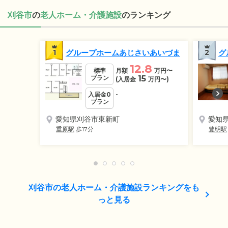
刈谷市
の
老人ホーム・介護施設
のランキング
1
グループホームあじさいあいづま
2
グ
12.8
標準
月額
万円
〜
プラン
15
(入居金
万円
〜)
入居金0
-
プラン
愛知県刈谷市東新町
愛知
重原駅
歩17分
豊明駅
刈谷市の老人ホーム・介護施設ランキングをも
っと見る