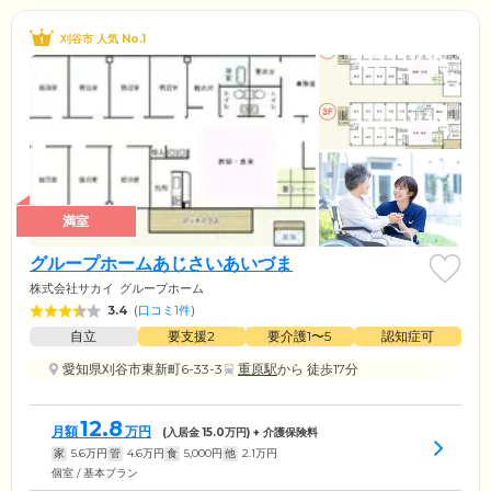
刈谷市 人気 No.1
満室
グループホームあじさいあいづま
株式会社サカイ
グループホーム
3.4
(
口コミ1件
)
自立
要支援2
要介護1〜5
認知症可
愛知県刈谷市東新町6-33-3
重原駅
から 徒歩17分
12.8
月額
万円
(入居金
15.0
万円) + 介護保険料
家
5.6
万円
管
4.6
万円
食
5,000
円
他
2.1
万円
個室 / 基本プラン