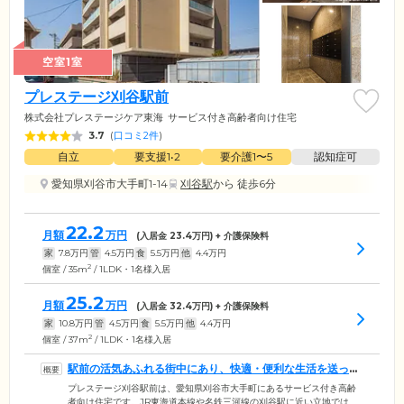
空室1室
プレステージ刈谷駅前
株式会社プレステージケア東海
サービス付き高齢者向け住宅
3.7
(
口コミ2件
)
自立
要支援1•2
要介護1〜5
認知症可
愛知県刈谷市大手町1-14
刈谷駅
から 徒歩6分
22.2
月額
万円
(入居金
23.4
万円) + 介護保険料
家
7.8
万円
管
4.5
万円
食
5.5
万円
他
4.4
万円
2
個室 / 35m
/ 1LDK・1名様入居
25.2
月額
万円
(入居金
32.4
万円) + 介護保険料
家
10.8
万円
管
4.5
万円
食
5.5
万円
他
4.4
万円
2
個室 / 37m
/ 1LDK・1名様入居
駅前の活気あふれる街中にあり、快適・便利な生活を送って
いただけます
プレステージ刈谷駅前は、愛知県刈谷市大手町にあるサービス付き高齢
者向け住宅です。JR東海道本線や名鉄三河線の刈谷駅に近い立地では、