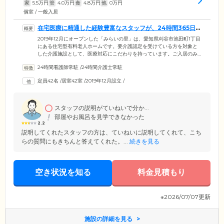
家
5.5
万円
管
4.0
万円
食
4.8
万円
他
0
万円
個室 / 一般入居
在宅医療に精通した経験豊富なスタッフが、24時間365日常
駐しています
2019年12月にオープンした「みらいの里」は、愛知県刈谷市池田町1丁目
にある住宅型有料老人ホームです。要介護認定を受けている方を対象と
した介護施設として、医療対応にこだわりを持っています。ご入居のみ
なさまが昼夜問わず安心して暮らせるよう、在宅医療に精通した経験豊
24時間看護師常駐
/
24時間介護士常駐
富なスタッフを24時間365日配置。専門的なトレーニングを受けた介護ス
タッフと看護師がしっかり連携を取り、きめ細やかな医療・介護サポー
定員42名
/
居室42室
/
2019年12月設立
/
トをご提供いたします。持病があるなどの理由で施設の入居可否を心配
されている方も、ぜひお気軽にご相談ください。
スタッフの説明がていねいで分か...
部屋やお風呂を見学できなかった
2.2
説明してくれたスタッフの方は、ていねいに説明してくれて、こち
らの質問にもきちんと答えてくれた。...
続きを見る
空き状況を知る
料金見積もり
※2026/07/07更新
施設の詳細を見る