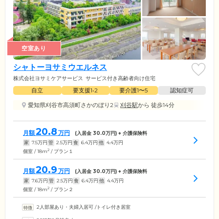
空室あり
シャトーヨサミウエルネス
株式会社ヨサミケアサービス
サービス付き高齢者向け住宅
自立
要支援1•2
要介護1〜5
認知症可
愛知県刈谷市高須町さかのぼり2
刈谷駅
から 徒歩14分
20.8
月額
万円
(入居金
30.0
万円) + 介護保険料
家
7.5
万円
管
2.5
万円
食
6.4
万円
他
4.4
万円
2
個室 / 18m
/ プラン１
20.9
月額
万円
(入居金
30.0
万円) + 介護保険料
家
7.6
万円
管
2.5
万円
食
6.4
万円
他
4.4
万円
2
個室 / 18m
/ プラン２
2人部屋あり・夫婦入居可
/
トイレ付き居室