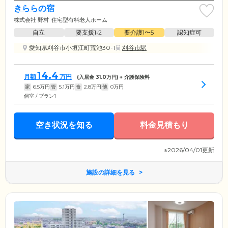
きららの宿
株式会社 野村
住宅型有料老人ホーム
自立
要支援1•2
要介護1〜5
認知症可
愛知県刈谷市小垣江町荒池30-1
刈谷市駅
14.4
月額
万円
(入居金
31.0
万円) + 介護保険料
家
6.5
万円
管
5.1
万円
食
2.8
万円
他
0
万円
個室 / プラン1
空き状況を知る
料金見積もり
※2026/04/01更新
施設の詳細を見る