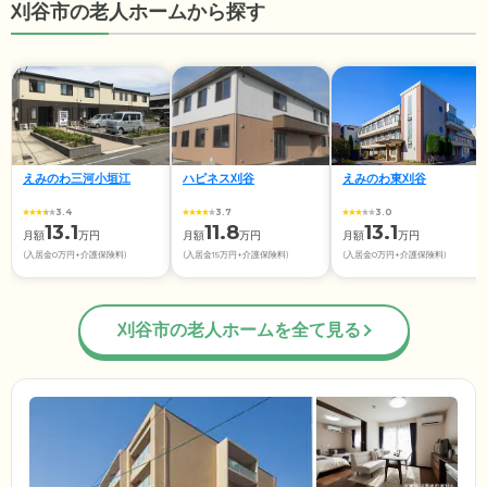
刈谷市の老人ホームから探す
えみのわ三河小垣江
ハピネス刈谷
えみのわ東刈谷
3.4
3.7
3.0
13.1
11.8
13.1
月額
万円
月額
万円
月額
万円
(入居金0万円+介護保険料)
(入居金15万円+介護保険料)
(入居金0万円+介護保険料)
刈谷市の老人ホームを全て見る