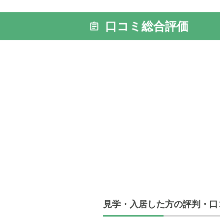
口コミ総合評価
外観: ク
着いた環
見学・入居した方の評判・口