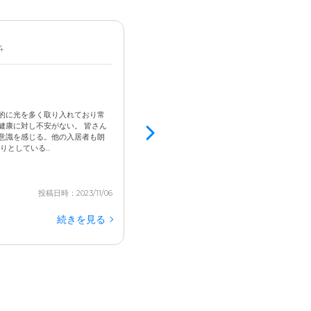
4
男性 / 70代後半 / 要介護2
入居済
3.0
交通の便が良く、近隣の環境も良い
的に光を多く取り入れており常
トイレが自分でできるかどうか微妙なところだ
健康に対し不安がない。 皆さん
きは非常に大変さを感じました。お互いに気を
意識を感じる。他の入居者も朗
た。 トイレの補助やお風呂の補助を行わなくて
としている...
ました。お互いに気を遣うこともなくなりました。
投稿日時：2023/11/06
続きを見る