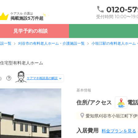
0120-57
ケアスル 介護は
受付時間 10:00〜19:
掲載施設5万件超
見学予約の相談
施設一覧
刈谷市の有料老人ホーム・介護施設一覧
小垣江駅の有料老人ホーム
住宅型有料老人ホーム
）
?
ケアマネ相談員の解説
基本情報
住所/アクセス
電
地図
愛知県刈谷市小垣江町下伊勢
入居費用
料金プランを見る