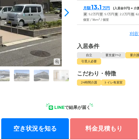
13.1
月額
万円
(入居金
0
円) + 
家
5.2
万円
管
5.1
万円
食
2.2
万円
他
6
2
個室 / 18m
/ 個室
刈谷
入居条件
自立
要支援1〜2
要介護
引受人必要
こだわり・特徴
24時間介護
トイレ有居室
LINE
で結果が届く
空き状況を知る
料金見積もり