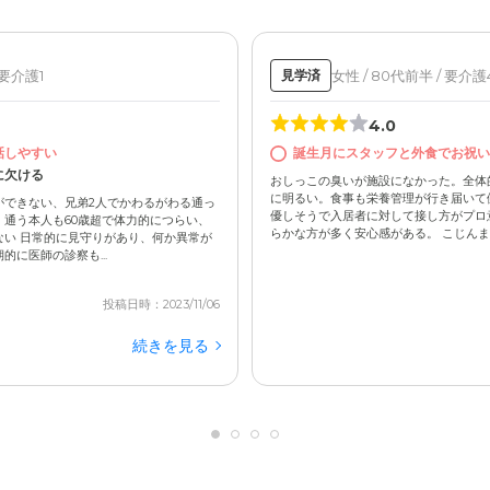
 要介護1
女性 / 80代前半 / 要介護
見学済
4.0
話しやすい
誕生月にスタッフと外食でお祝い
に欠ける
おしっこの臭いが施設になかった。全体
に明るい。食事も栄養管理が行き届いて
ができない、兄弟2人でかわるがわる通っ
優しそうで入居者に対して接し方がプロ
通う本人も60歳超で体力的につらい、
らかな方が多く安心感がある。 こじんまり
い 日常的に見守りがあり、何か異常が
に医師の診察も...
投稿日時：2023/11/06
続きを見る