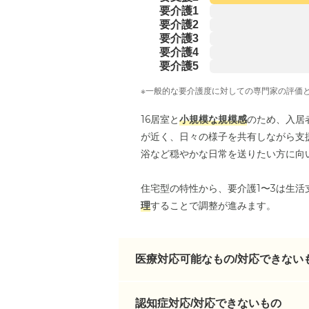
要介護1
要介護2
要介護3
要介護4
要介護5
※一般的な要介護度に対しての専門家の評価
16居室と
小規模な規模感
のため、入居
が近く、日々の様子を共有しながら支
浴など穏やかな日常を送りたい方に向
住宅型の特性から、要介護1〜3は生活
理
することで調整が進みます。
医療対応可能なもの/対応できない
認知症対応/対応できないもの