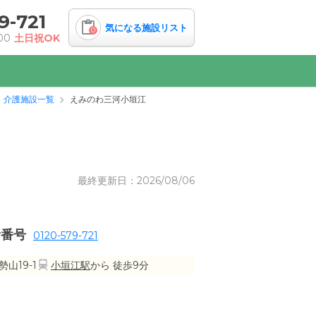
9-721
気になる施設リスト
0
00
土日祝OK
・介護施設一覧
えみのわ三河小垣江
最終更新日：2026/08/06
話番号
0120-579-721
山19-1
小垣江駅
から 徒歩9分