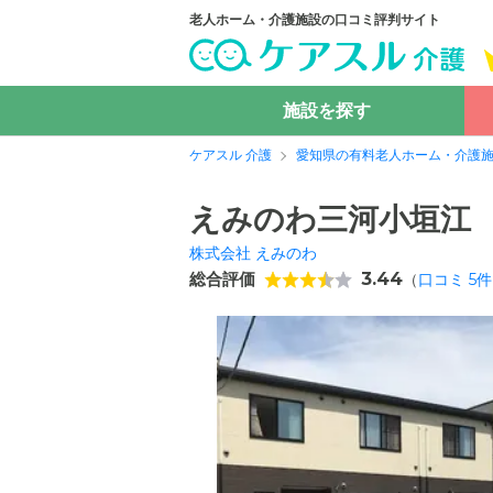
老人ホーム・介護施設の口コミ評判サイト
施設を探す
ケアスル 介護
愛知県の有料老人ホーム・介護
えみのわ三河小垣江
株式会社 えみのわ
総合評価
3.44
（
口コミ
5
件