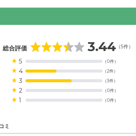
リーム色とダークブラウンの配色が、閑静な住宅地に調和してい
3.44
（5件）
境でのんびりと過ごしていただけます。
総合評価
5
（0件）
4
（2件）
3
（3件）
2
（0件）
1
（0件）
コミ