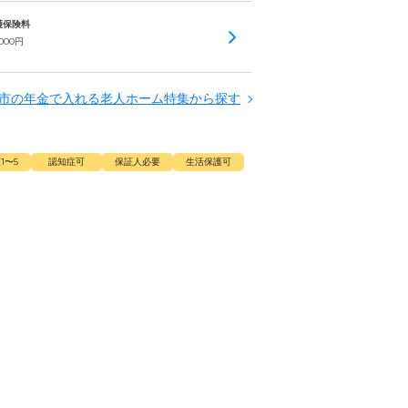
介護保険料
,000
円
市の年金で入れる老人ホーム特集から探す
1〜5
認知症可
保証人必要
生活保護可