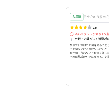
男性 / 90代前半 /
入居済
3.8
若いスタッフが気さくで
外観・内装が古く清潔感
独居で日常的に面倒を見ること
て面倒を見なければならないが、
食が細く言わないと食事を取らな
あれば施設から連絡が来る。定期的