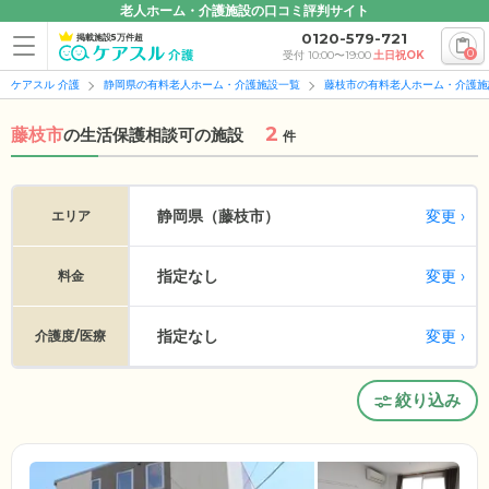
老人ホーム・介護施設の口コミ評判サイト
0120-579-721
掲載施設5万件超
0
受付 10:00〜19:00
土日祝OK
ケアスル 介護
静岡県の有料老人ホーム・介護施設一覧
藤枝市の有料老人ホーム・介護施
2
藤枝市
の
生活保護相談可の施設
件
変更
静岡県（藤枝市）
エリア
指定なし
変更
料金
指定なし
変更
介護度/医療
絞り込み