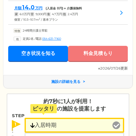
14.0
月額
万円
(入居金
0
円) + 介護保険料
家
6.0
万円
管
9,000
円
食
4.7
万円
他
2.4
万円
2
個室 / 10.3~10.7m
/ 基本プラン
24時間介護士常駐
定員2名
/
電話
054-631-7160
空き状況を知る
料金見積もり
※2026/07/26更新
施設の詳細を見る
約7秒に1人が利用！
ピッタリ
の施設を提案します
STEP
1