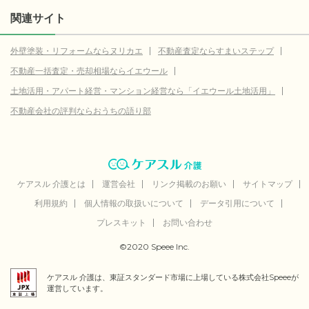
関連サイト
外壁塗装・リフォームならヌリカエ
不動産査定ならすまいステップ
不動産一括査定・売却相場ならイエウール
土地活用・アパート経営・マンション経営なら「イエウール土地活用」
不動産会社の評判ならおうちの語り部
ケアスル 介護とは
運営会社
リンク掲載のお願い
サイトマップ
利用規約
個人情報の取扱いについて
データ引用について
プレスキット
お問い合わせ
©2020 Speee Inc.
ケアスル 介護は、東証スタンダード市場に上場している株式会社Speeeが
運営しています。