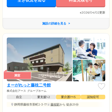
空き状況を知る
料金見積もり
※2026/04/02更新
施設の詳細を見る
満室
まーがれっと藤枝二号館
株式会社アース
グループホーム
自立
要支援1•2
要介護1〜5
認知症可
静岡県藤枝市茶町2-3-17
藤枝駅
から 徒歩29分