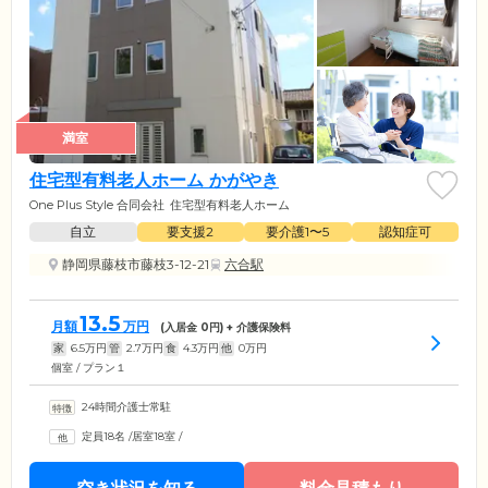
満室
住宅型有料老人ホーム かがやき
One Plus Style 合同会社
住宅型有料老人ホーム
自立
要支援2
要介護1〜5
認知症可
静岡県藤枝市藤枝3-12-21
六合駅
13.5
月額
万円
(入居金
0
円) + 介護保険料
家
6.5
万円
管
2.7
万円
食
4.3
万円
他
0
万円
個室 / プラン１
24時間介護士常駐
定員18名
/
居室18室
/