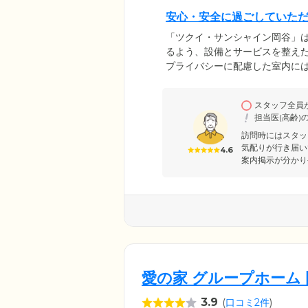
安心・安全に過ごしていた
「ツクイ・サンシャイン岡谷」
るよう、設備とサービスを整え
プライバシーに配慮した室内に
ムを保ちながらのびのびと暮ら
や電化製品を持ち込んで、ご自
スタッフ全員
ドやトイレにはコールボタンを
担当医(高齢)
フが駆けつけて対応します。夜
訪問時にはスタッ
気配りが行き届い
4.6
案内掲示が分かり
愛の家 グループホーム
3.9
(
口コミ2件
)