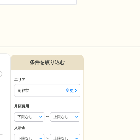
条件を絞り込む
エリア
変更
岡谷市
月額費用
〜
入居金
〜