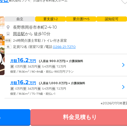
株式会社ツクイ
介護付き有料老人ホーム
自立
要支援1•2
要介護1〜5
認知症可
長野県岡谷市本町2-4-10
岡谷駅
から 徒歩10分
24時間介護士常駐
/
トイレ付き居室
定員72名
/
居室72室
/
電話
0266-21-7270
16.2
月額
万円
(入居金
900.0
万円) + 介護保険料
家
0
万円
管
3.6
万円
食
5.4
万円
他
7.2
万円
2
個室 / 18.56m
/ 80~84歳・前払い900万円プラン
16.2
月額
万円
(入居金
1,000.0
万円) + 介護保険料
家
0
万円
管
3.6
万円
食
5.4
万円
他
7.2
万円
2
個室 / 18.56m
/ 75~79歳・前払い1
※2026/07/08
る
料金見積もり