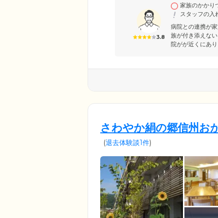
家族のかかり
とりに合わせた最適なケアをお
スタッフの入
関するさまざまなご相談を承っ
病院との連携が家
族が付き添えない
3.8
院がが近くにあり
さわやか絹の郷信州お
(
退去体験談1件
)