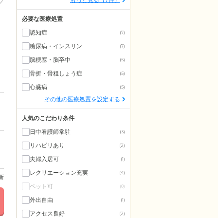
必要な医療処置
認知症
(7)
糖尿病・インスリン
(7)
脳梗塞・脳卒中
(5)
骨折・骨粗しょう症
(5)
心臓病
(5)
その他の医療処置を設定する
人気のこだわり条件
日中看護師常駐
(3)
リハビリあり
(2)
夫婦入居可
(1)
レクリエーション充実
(4)
更新
ペット可
(0)
外出自由
(1)
アクセス良好
(2)