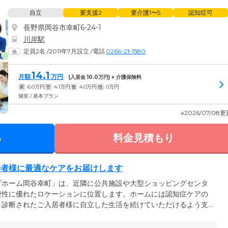
自立
要支援2
要介護1〜5
認知症可
長野県岡谷市幸町6-24-1
川岸駅
定員2名
/
2011年7月設立
/
電話
0266-21-1580
14.1
月額
万円
(入居金
10.0
万円) + 介護保険料
家
6.0
万円
管
4.1
万円
食
4.0
万円
他
0
万円
個室 / 基本プラン
※2026/07/08
る
料金見積もり
居者様に最適なケアをお届けします
プホーム岡谷幸町」は、近隣に公共施設や大型ショッピングセンタ
便性に優れたロケーションに位置します。ホームには認知症ケアの
と診断されたご入居者様に自立した生活を続けていただけるよう支
は認知症の方の痛みや不安を和らげる「タクティール・ケア」や、
つ「ユマニチュード」といった講習を受講。ご入居者様お一人おひ