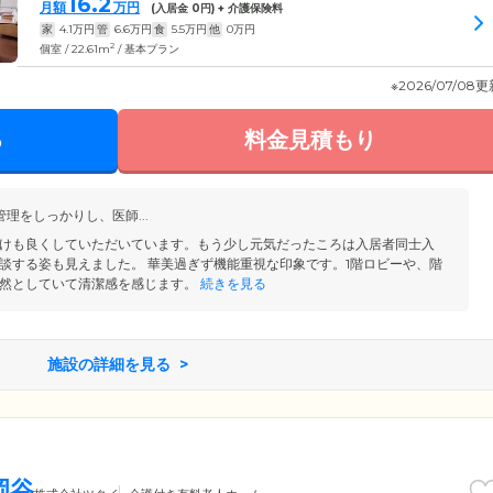
16.2
月額
万円
(入居金
0
円) + 介護保険料
家
4.1
万円
管
6.6
万円
食
5.5
万円
他
0
万円
2
個室 / 22.61m
/ 基本プラン
※2026/07/08
る
料金見積もり
理をしっかりし、医師...
けも良くしていただいています。もう少し元気だったころは入居者同士入
談する姿も見えました。 華美過ぎず機能重視な印象です。1階ロビーや、階
然としていて清潔感を感じます。
続きを見る
施設の詳細を見る
岡谷