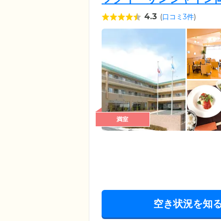
4.3
(
口コミ3件
)
満室
空き状況を知