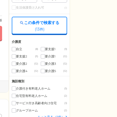
生活保護受け入れ可
(0)
更新
この条件で検索する
(
13
件)
介護度
自立
要支援1
(8)
(9)
要支援2
要介護1
(11)
(12)
要介護2
要介護3
(12)
(12)
要介護4
要介護5
(12)
(12)
施設種別
介護付き有料老人ホーム
(5)
住宅型有料老人ホーム
(2)
サービス付き高齢者向け住宅
(3)
グループホーム
(2)
もっと見る（7件）