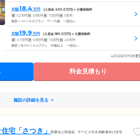
18.4
月額
万円
(入居金
430.0
万円) + 介護保険料
家
5.2
万円
管
5.9
万円
食
7.3
万円
他
0
万円
2
個室 / -m
/ A-bプラン 71～75歳 一括払い
19.9
月額
万円
(入居金
180.0
万円) + 介護保険料
家
4.7
万円
管
5.9
万円
食
7.3
万円
他
2.0
万円
2
個室 / 18.1m
/ A-aプラン 91歳以上 一括払い
※2026/07/08
る
料金見積もり
施設の詳細を見る
け住宅「さつき」
医療法人研成会
サービス付き高齢者向け住宅