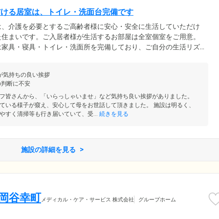
だける居室は、トイレ・洗面台完備です
は、介護を必要とするご高齢者様に安心・安全に生活していただけ
た住まいです。ご入居者様が生活するお部屋は全室個室をご用意。
は家具・寝具・トイレ・洗面所を完備しており、ご自分の生活リズ
していただけます。もちろん、お部屋にはご自宅からご愛用の家具
身らしいお部屋にレイアウトしていただけます。また、ベッドサイ
が気持ちの良い挨拶
設置。体調急変時やケガ・事故の際はボタンひとつですぐにスタッ
の判断に不安
間も安心してお休みください。
フ皆さんから、「いらっしゃいませ」など気持ち良い挨拶がありました。
ている様子が窺え、安心して母をお世話して頂きました。 施設は明るく、
やすく清掃等も行き届いていて、受...
続きを見る
施設の詳細を見る
 岡谷幸町
メディカル・ケア・サービス 株式会社
グループホーム