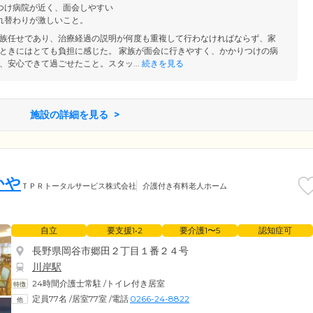
つけ病院が近く、面会しやすい
届けできるようにスキルの向上に努めています。さらに、認知症に
れ替わりが激しいこと。
ています。
族任せであり、治療経過の説明が何度も重複して行わなければならず、家
ときにはとても負担に感じた。 家族が面会に行きやすく、かかりつけの病
、安心できて過ごせたこと。スタッ...
続きを見る
施設の詳細を見る
かや
ＴＰＲトータルサービス株式会社
介護付き有料老人ホーム
自立
要支援1•2
要介護1〜5
認知症可
長野県岡谷市郷田２丁目１番２４号
川岸駅
24時間介護士常駐
/
トイレ付き居室
定員77名
/
居室77室
/
電話
0266-24-8822