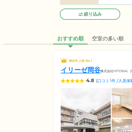
絞り込み
おすすめ順
空室の多い順
岡谷市 人気 No.1
イリーゼ岡谷
株式会社HITOWA
4.8
(
口コミ1件
/
入居体