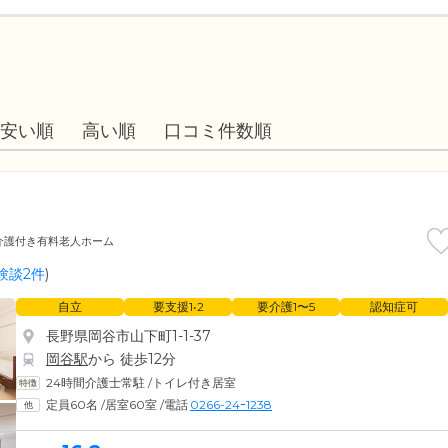
安い順
高い順
口コミ件数順
介護付き有料老人ホーム
験談2件
)
自立
要支援1•2
要介護1〜5
認知症可
長野県岡谷市山下町1-1-37
岡谷駅
から 徒歩12分
24時間介護士常駐
/
トイレ付き居室
定員60名
/
居室60室
/
電話
0266-24ｰ1238