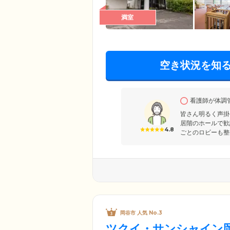
満室
空き状況を知
看護師が体調管
皆さん明るく声掛
居階のホールで歓
4.8
ごとのロビーも整
岡谷市 人気 No.3
ツクイ・サンシャイン