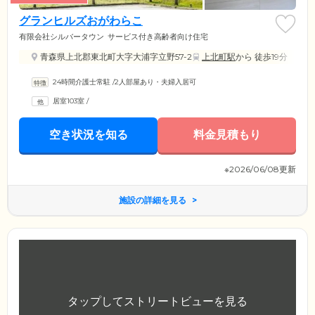
グランヒルズおがわらこ
有限会社シルバータウン
サービス付き高齢者向け住宅
青森県上北郡東北町大字大浦字立野57-2
上北町駅
から 徒歩19分
24時間介護士常駐
/
2人部屋あり・夫婦入居可
居室103室
/
空き状況を知る
料金見積もり
※2026/06/08更新
施設の詳細を見る