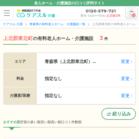
老人ホーム・介護施設の口コミ評判サイト
0120-579-721
掲載施設5万件超
0
受付 10:00〜19:00
土日祝OK
ケアスル 介護
青森県の有料老人ホーム・介護施設一覧
上北郡東北町の有料老人ホーム・
3
上北郡東北町
の
有料老人ホーム・介護施設
件
変更
青森県（上北郡東北町）...
エリア
指定なし
変更
料金
指定なし
変更
介護度/医療
絞り込み
おすすめ順
空室の多い順
安い順
高い順
口コミ件数順