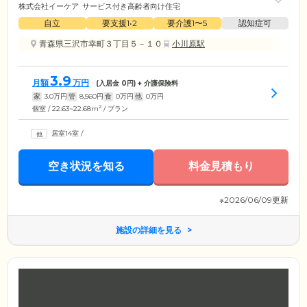
株式会社イーケア
サービス付き高齢者向け住宅
自立
要支援1•2
要介護1〜5
認知症可
青森県三沢市幸町３丁目５－１０
小川原駅
3.9
月額
万円
(入居金
0
円) + 介護保険料
家
3.0
万円
管
8,560
円
食
0
万円
他
0
万円
2
個室 / 22.63~22.68m
/ プラン
居室14室
/
空き状況を知る
料金見積もり
※2026/06/09更新
施設の詳細を見る