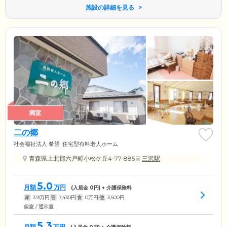
施設の詳細を見る
満室
二の郷
社会福祉法人 希望
住宅型有料老人ホーム
青森県上北郡六戸町小松ケ丘4-77-885
三沢駅
5.0
月額
万円
(入居金
0
円) + 介護保険料
家
3.9
万円
管
7,430
円
食
0
万円
他
3,500
円
個室 / 通常室
5.3
月額
万円