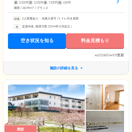
家
3.3
万円
管
3.3
万円
食
1.3
万円
他
0
万円
2
個室 / 26.91m
/ プラン２
2人部屋あり・夫婦入居可
/
トイレ付き居室
定員18名
/
居室15室
/
2014年12月設立
/
空き状況を知る
料金見積もり
※2026/04/01更新
施設の詳細を見る
満室