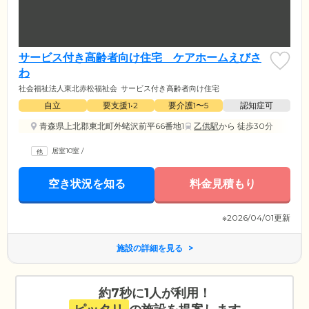
サービス付き高齢者向け住宅 ケアホームえびさ
わ
社会福祉法人東北赤松福祉会
サービス付き高齢者向け住宅
自立
要支援1•2
要介護1〜5
認知症可
青森県上北郡東北町外蛯沢前平66番地1
乙供駅
から 徒歩30分
居室10室
/
空き状況を知る
料金見積もり
※2026/04/01更新
施設の詳細を見る
約7秒に1人が利用！