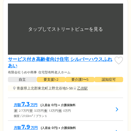
サービス付き高齢者向け住宅 シルバーハウスふれ
あい
有限会社うめや商事
住宅型有料老人ホーム
自立
要支援1•2
要介護1〜5
認知症可
青森県上北郡東北町上野北谷地5-58
乙供駅
7.3
月額
万円
(入居金
0
円) + 介護保険料
家
2.7
万円
管
3.3
万円
食
1.3
万円
他
0
万円
2
個室 / 21.53m
/ プラン１
7.9
月額
万円
(入居金
0
円) + 介護保険料