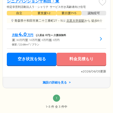
シニアパンション十和田・東
特定非営利活動法人ラ・シャリテ
サービス付き高齢者向け住宅
自立
要支援1•2
要介護1〜5
認知症可
青森県十和田市東二十三番町27－15
北里大学前駅
から 徒歩8分
4.0
月額
万円
(入居金
0
円) + 介護保険料
家
3.0
万円
管
1.0
万円
食
0
万円
他
0
万円
2
個室 / 22.68m
/ プラン
空き状況を知る
料金見積もり
※2026/06/05更新
施設の詳細を見る
1
1~3 件 全 3 件中