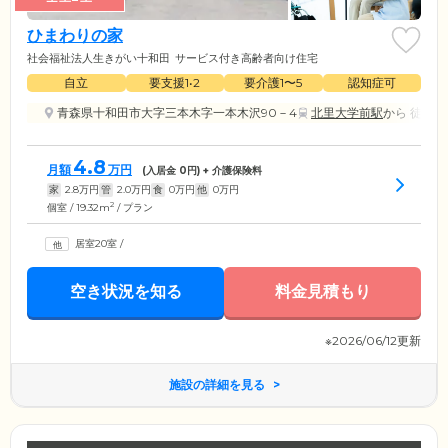
ひまわりの家
社会福祉法人生きがい十和田
サービス付き高齢者向け住宅
自立
要支援1•2
要介護1〜5
認知症可
青森県十和田市大字三本木字一本木沢90－4
北里大学前駅
から 徒歩16
4.8
月額
万円
(入居金
0
円) + 介護保険料
家
2.8
万円
管
2.0
万円
食
0
万円
他
0
万円
2
個室 / 19.32m
/ プラン
居室20室
/
空き状況を知る
料金見積もり
※2026/06/12更新
施設の詳細を見る