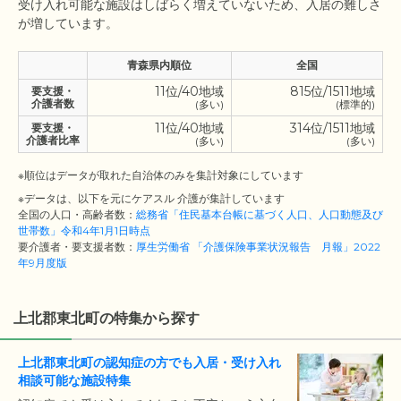
受け入れ可能な施設はしばらく増えていないため、入居の難しさ
青森県内順位
全国
11位/40地域
815位/1511地域
要支援・
介護者数
(多い)
(標準的)
11位/40地域
314位/1511地域
要支援・
介護者比率
(多い)
(多い)
※順位はデータが取れた自治体のみを集計対象にしています
※データは、以下を元にケアスル 介護が集計しています
全国の人口・高齢者数：
総務省「住民基本台帳に基づく人口、人口動態及び
世帯数」令和4年1月1日時点
要介護者・要支援者数：
厚生労働省 「介護保険事業状況報告 月報」2022
年9月度版
上北郡東北町の特集から探す
上北郡東北町の認知症の方でも入居・受け入れ
相談可能な施設特集