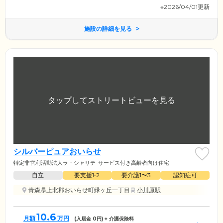
※2026/04/01更新
施設の詳細を見る
シルバーピュアおいらせ
特定非営利活動法人ラ・シャリテ
サービス付き高齢者向け住宅
自立
要支援1•2
要介護1〜3
認知症可
青森県上北郡おいらせ町緑ヶ丘一丁目
小川原駅
10.6
月額
万円
(入居金
0
円) + 介護保険料