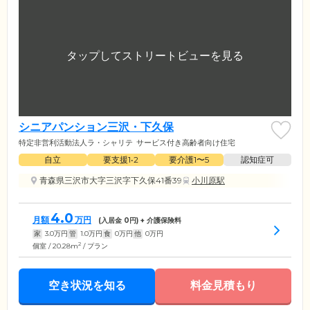
シニアパンション三沢・下久保
特定非営利活動法人ラ・シャリテ
サービス付き高齢者向け住宅
自立
要支援1•2
要介護1〜5
認知症可
青森県三沢市大字三沢字下久保41番39
小川原駅
4.0
月額
万円
(入居金
0
円) + 介護保険料
家
3.0
万円
管
1.0
万円
食
0
万円
他
0
万円
2
個室 / 20.28m
/ プラン
空き状況を知る
料金見積もり