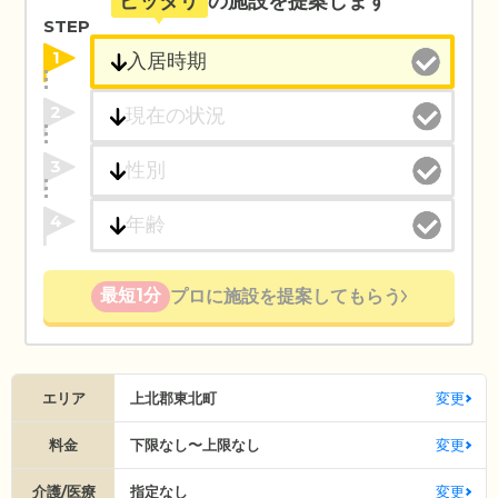
ピッタリ
の施設を提案します
STEP
1
2
3
4
最短1分
プロに施設を提案してもらう
エリア
上北郡東北町
変更
料金
下限なし〜上限なし
変更
介護/医療
指定なし
変更