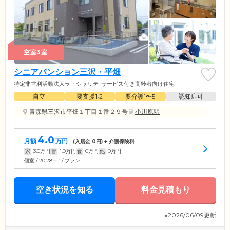
空室3室
シニアパンション三沢・平畑
特定非営利活動法人ラ・シャリテ
サービス付き高齢者向け住宅
自立
要支援1•2
要介護1〜5
認知症可
青森県三沢市平畑１丁目１番２９号
小川原駅
4.0
月額
万円
(入居金
0
円) + 介護保険料
家
3.0
万円
管
1.0
万円
食
0
万円
他
0
万円
2
個室 / 20.28m
/ プラン
空き状況を知る
料金見積もり
※2026/06/09更新