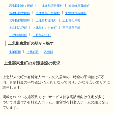
西津軽郡鰺ヶ沢町
中津軽郡西目屋村
南津軽郡藤崎町
南津軽郡大鰐町
南津軽郡田舎館村
北津軽郡板柳町
北津軽郡鶴田町
上北郡野辺地町
上北郡七戸町
上北郡六戸町
上北郡おいらせ町
三戸郡三戸町
三戸郡南部町
三戸郡階上町
上北郡東北町の駅から探す
小川原駅
上北町駅
乙供駅
上北郡東北町
の介護施設の状況
上北郡東北町の有料老人ホームの入居時の一時金の平均値は
0
万
円、月額料金の平均値は
7.9
万円となっており、かなり安いエリアに
該当します。
掲載されている施設数では、サービス付き高齢者向け住宅が多く、
ついで介護付き有料老人ホーム、住宅型有料老人ホームの順となっ
ています。