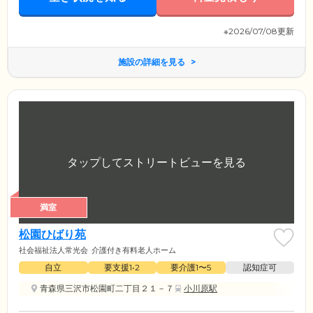
※2026/07/08更新
施設の詳細を見る
満室
松園ひばり苑
社会福祉法人常光会
介護付き有料老人ホーム
自立
要支援1•2
要介護1〜5
認知症可
青森県三沢市松園町二丁目２１－７
小川原駅