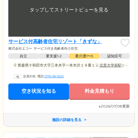
サービス付高齢者住宅リゾート「きずな」
株式会社エコー
サービス付き高齢者向け住宅
自立
要支援1•2
要介護1〜5
認知症可
青森県十和田市大字三本木字一本木沢１９番１
北里大学前駅
から 徒歩
定員30名
/
電話
0176-58-5520
空き状況を知る
料金見積もり
※2026/07/08更新
施設の詳細を見る