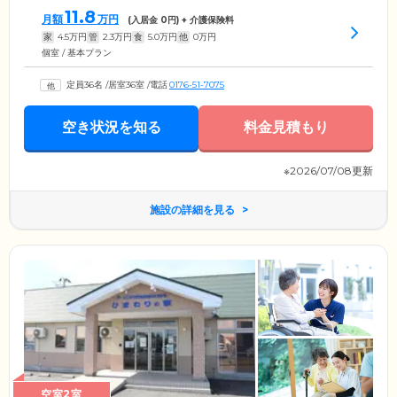
11.8
月額
万円
(入居金
0
円) + 介護保険料
家
4.5
万円
管
2.3
万円
食
5.0
万円
他
0
万円
個室 / 基本プラン
定員36名
/
居室36室
/
電話
0176-51-7075
空き状況を知る
料金見積もり
※2026/07/08更新
施設の詳細を見る
空室2室