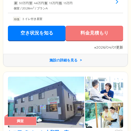
家
3.0
万円
管
4.6
万円
食
1.5
万円
他
1.5
万円
2
個室 / 20.28m
/ プランA
トイレ付き居室
空き状況を知る
料金見積もり
※2026/04/01更新
施設の詳細を見る
満室