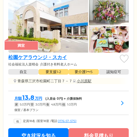
満室
松園ケアラウンジ・スカイ
社会福祉法人楽晴会
介護付き有料老人ホーム
自立
要支援1•2
要介護1〜5
認知症可
青森県三沢市松園町二丁目７－７
小川原駅
13.8
月額
万円
(入居金
0
円) + 介護保険料
家
5.0
万円
管
3.0
万円
食
4.8
万円
他
1.0
万円
個室 / 基本プラン
定員18名
/
居室18室
/
電話
0176-57-5751
空き状況を知る
料金見積もり