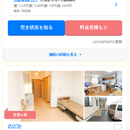
(入居金
0
円) + 介護保険料
家
4.2
万円
管
7,430
円
食
0
万円
他
3,500
円
個室 / 特別室
空き状況を知る
料金見積もり
※2026/06/02更新
施設の詳細を見る
空室4室
のどか