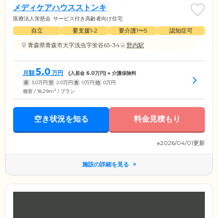
メディケアハウスストンキ
医療法人蛍慈会
サービス付き高齢者向け住宅
自立
要支援1•2
要介護1〜5
認知症可
青森県青森市大字浅虫字蛍谷65-34
野内駅
5.0
月額
万円
(入居金
6.0
万円) + 介護保険料
家
3.0
万円
管
2.0
万円
食
0
万円
他
0
万円
2
個室 / 18.29m
/ プラン
空き状況を知る
料金見積もり
※2026/04/01更新
施設の詳細を見る