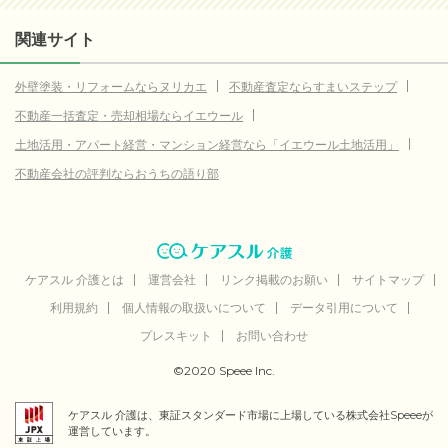
関連サイト
外壁塗装・リフォームならヌリカエ
不動産査定ならすまいステップ
不動産一括査定・売却相場ならイエウール
土地活用・アパート経営・マンション経営なら「イエウール土地活用」
不動産会社の評判ならおうちの語り部
ケアスル 介護とは
運営会社
リンク掲載のお願い
サイトマップ
利用規約
個人情報の取扱いについて
データ引用について
プレスキット
お問い合わせ
©2020 Speee Inc.
ケアスル 介護は、東証スタンダード市場に上場している株式会社Speeeが
運営しています。