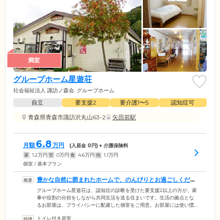
満室
グループホーム星遊荘
社会福祉法人 諏訪ノ森会
グループホーム
自立
要支援2
要介護1〜5
認知症可
青森県青森市諏訪沢丸山63-2
矢田前駅
6.8
月額
万円
(入居金
0
円) + 介護保険料
家
1.2
万円
管
0
万円
食
4.6
万円
他
1.1
万円
個室 / 基本プラン
豊かな自然に囲まれたホームで、のんびりとお過ごしくださ
い
グループホーム星遊荘は、認知症の診断を受けた要支援2以上の方が、家
事や役割の分担をしながら共同生活を送る住まいです。生活の拠点とな
るお部屋は、プライバシーに配慮した個室をご用意。お部屋には使い慣
れた家具の持ち込みが可能なため、ご自分らしい空間づくりをお楽しみ
トイレ付き居室
いただけます。お食事は、朝昼夕の1日3食のほか、おやつもご提供。ほ