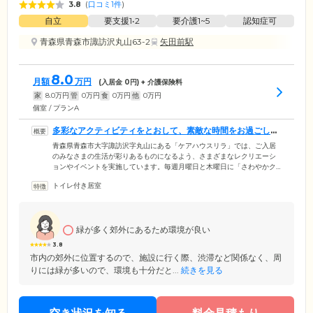
3.8
(
口コミ1件
)
自立
要支援1•2
要介護1~5
認知症可
青森県青森市諏訪沢丸山63-2
矢田前駅
8.0
月額
万円
(入居金
0
円) + 介護保険料
家
8.0
万円
管
0
万円
食
0
万円
他
0
万円
個室 / プランA
多彩なアクティビティをとおして、素敵な時間をお過ごしい
ただけます
青森県青森市大字諏訪沢字丸山にある「ケアハウスリラ」では、ご入居
のみなさまの生活が彩りあるものになるよう、さまざまなレクリエーシ
ョンやイベントを実施しています。毎週月曜日と木曜日に「さわやかク
ラブ」と称して、体操やゲームといったアクティビティを開催。家庭菜
トイレ付き居室
園で季節の野菜を育てたり、森林浴を楽しみながら遊歩道をお散歩した
り、外の空気を吸ってリフレッシュする機会も積極的に設けています。
さらに、節句や季節イベントも大切にしており、ご入居のみなさまが四
季の移ろいを感じながら、いきいきと暮らせる環境をご提供していま
緑が多く郊外にあるため環境が良い
す。
3.8
市内の郊外に位置するので、施設に行く際、渋滞など関係なく、周
りには緑が多いので、環境も十分だと...
続きを見る