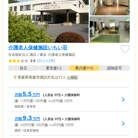
介護老人保健施設いちい荘
社会福祉法人 諏訪ノ森会
介護老人保健施設
2.5
(
口コミ2件
)
自立
要支援1•2
要介護1〜5
認知症可
青森県青森市諏訪沢丸山72
小柳駅
5.5
月額
万円
(入居金
0
円) + 介護保険料
家
1.1
万円
管
0
万円
食
4.4
万円
他
0
万円
相部屋 / 多床室
9.3
月額
万円
(入居金
0
円) + 介護保険料
家
4.9
万円
管
0
万円
食
4.4
万円
他
0
万円
個室 / 従来型個室