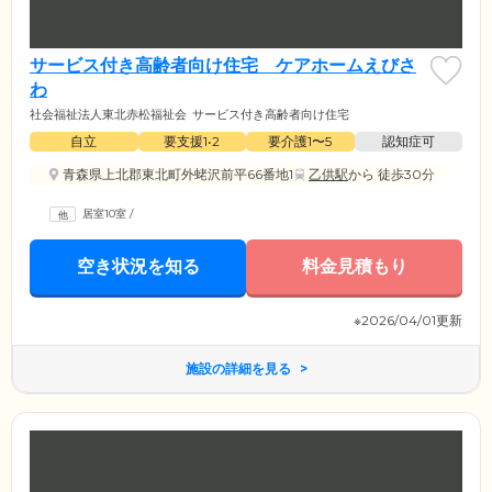
サービス付き高齢者向け住宅 ケアホームえびさ
わ
社会福祉法人東北赤松福祉会
サービス付き高齢者向け住宅
自立
要支援1•2
要介護1〜5
認知症可
青森県上北郡東北町外蛯沢前平66番地1
乙供駅
から 徒歩30分
居室10室
/
空き状況を知る
料金見積もり
※2026/04/01更新
施設の詳細を見る