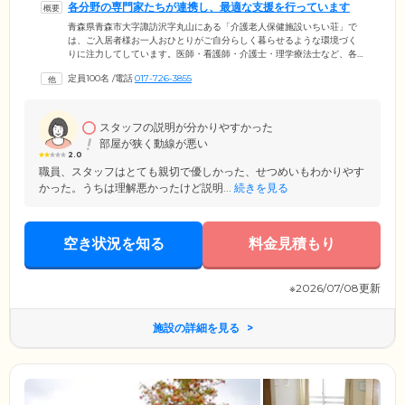
各分野の専門家たちが連携し、最適な支援を行っています
青森県青森市大字諏訪沢字丸山にある「介護老人保健施設いちい荘」で
は、ご入居者様お一人おひとりがご自分らしく暮らせるような環境づく
りに注力してしています。医師・看護師・介護士・理学療法士など、各
分野の専門家たちが施設内でのカンファレンスを重ね、ご入居者様の身
定員100名
/
電話
017-726-3855
体機能の向上を目指してアプローチ。1日も早いご自宅への復帰をサポー
トしています。入所期間は約3ヶ月ごとに見直され、ケアプランにより延
長されることもあります。普段の暮らしの準備が整うまで、スタッフ一
同心をこめてサポートいたしますので、安心してお過ごしください。
スタッフの説明が分かりやすかった
部屋が狭く動線が悪い
2.0
職員、スタッフはとても親切で優しかった、せつめいもわかりやす
かった。うちは理解悪かったけど説明...
続きを見る
空き状況を知る
料金見積もり
※2026/07/08更新
施設の詳細を見る