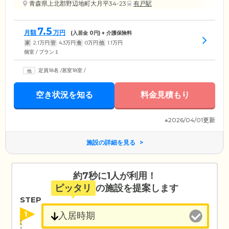
青森県上北郡野辺地町大月平34-23
有戸駅
7.5
月額
万円
(入居金
0
円) + 介護保険料
家
2.1
万円
管
4.3
万円
食
0
万円
他
1.1
万円
個室 / プラン１
定員18名
/
居室18室
/
空き状況を知る
料金見積もり
※2026/04/01更新
施設の詳細を見る
約7秒に1人が利用！
ピッタリ
の施設を提案します
STEP
1