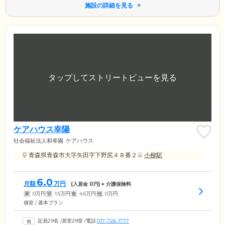
施設の詳細を見る
ケアハウス幸陽
社会福祉法人和幸園
ケアハウス
青森県青森市大字矢田字下野尻４８番２
小柳駅
6.0
月額
万円
(入居金
0
円) + 介護保険料
家
0
万円
管
1.5
万円
食
4.5
万円
他
0
万円
個室 / 基本プラン
定員29名
/
居室29室
/
電話
017-726-1777