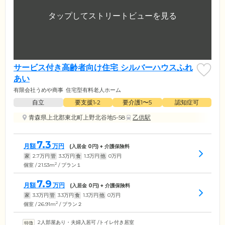
サービス付き高齢者向け住宅 シルバーハウスふれ
あい
有限会社うめや商事
住宅型有料老人ホーム
自立
要支援1•2
要介護1〜5
認知症可
青森県上北郡東北町上野北谷地5-58
乙供駅
7.3
月額
万円
(入居金
0
円) + 介護保険料
家
2.7
万円
管
3.3
万円
食
1.3
万円
他
0
万円
2
個室 / 21.53m
/ プラン１
7.9
月額
万円
(入居金
0
円) + 介護保険料
家
3.3
万円
管
3.3
万円
食
1.3
万円
他
0
万円
2
個室 / 26.91m
/ プラン２
2人部屋あり・夫婦入居可
/
トイレ付き居室