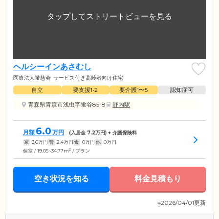
ヘルシーインあさむし
医療法人蛍慈会
サービス付き高齢者向け住宅
自立
要支援1•2
要介護1〜5
認知症可
青森県青森市浅虫字蛍谷85-8
野内駅
6.0
月額
万円
(入居金
7.2
万円) + 介護保険料
家
3.6
万円
管
2.4
万円
食
0
万円
他
0
万円
2
個室 / 19.05~34.77m
/ プラン
空き状況を知る
料金見積もり
※2026/04/01更新