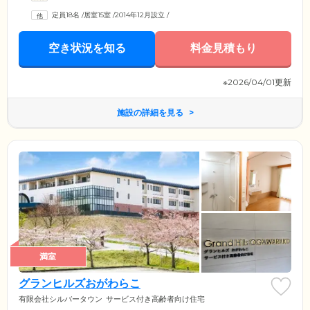
定員18名
/
居室15室
/
2014年12月設立
/
空き状況を知る
料金見積もり
※2026/04/01更新
施設の詳細を見る
満室
グランヒルズおがわらこ
有限会社シルバータウン
サービス付き高齢者向け住宅