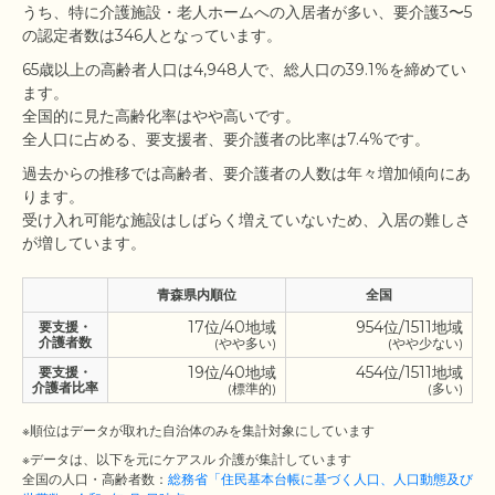
うち、特に介護施設・老人ホームへの入居者が多い、要介護3〜5
65歳以上の高齢者人口は4,948人で、総人口の39.1%を締めてい
ます。

全国的に見た高齢化率はやや高いです。

過去からの推移では高齢者、要介護者の人数は年々増加傾向にあ
ります。

受け入れ可能な施設はしばらく増えていないため、入居の難しさ
青森県内順位
全国
17位/40地域
954位/1511地域
要支援・
介護者数
(やや多い)
(やや少ない)
19位/40地域
454位/1511地域
要支援・
介護者比率
(標準的)
(多い)
※順位はデータが取れた自治体のみを集計対象にしています
※データは、以下を元にケアスル 介護が集計しています
全国の人口・高齢者数：
総務省「住民基本台帳に基づく人口、人口動態及び