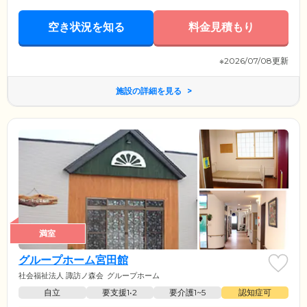
空き状況を知る
料金見積もり
※2026/07/08更新
施設の詳細を見る
満室
グループホーム宮田館
社会福祉法人 諏訪ノ森会
グループホーム
自立
要支援1•2
要介護1~5
認知症可