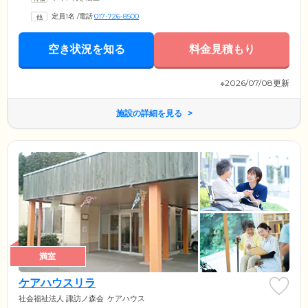
かのご入居者様との会話に花を咲かせながら、なごやかなひとときをお
定員1名
/
電話
017-726-8500
過ごしください。また、当ホームの敷地は豊かな緑に恵まれており、春
はお花見、秋は紅葉狩りや栗拾いなどを楽しんでいただけます。四季の
移ろいを身近に感じながら、のんびりとした毎日をお過ごしください。
空き状況を知る
料金見積もり
※2026/07/08更新
施設の詳細を見る
満室
ケアハウスリラ
社会福祉法人 諏訪ノ森会
ケアハウス