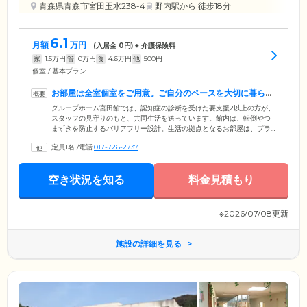
青森県青森市宮田玉水238-4
野内駅
から 徒歩18分
6.1
月額
万円
(入居金
0
円) + 介護保険料
家
1.5
万円
管
0
万円
食
4.6
万円
他
500
円
個室 / 基本プラン
お部屋は全室個室をご用意。ご自分のペースを大切に暮らせ
ます
グループホーム宮田館では、認知症の診断を受けた要支援2以上の方が、
スタッフの見守りのもと、共同生活を送っています。館内は、転倒やつ
まずきを防止するバリアフリー設計。生活の拠点となるお部屋は、プラ
イバシーに配慮した個室をご用意しました。お部屋には使い慣れた家具
定員1名
/
電話
017-726-2737
の持ち込みが可能なため、ご自分らしい空間づくりをお楽しみいただけ
ます。お食事は、朝昼夕の1日3食のほか、おやつもご提供。ほかのご入
居者様との会話に花を咲かせながら、なごやかなひとときをお過ごしく
空き状況を知る
料金見積もり
ださい。また、当ホームは家庭的な雰囲気を大切にするため、畳のお部
屋も備えています。ホッとくつろぎたい気分のときに、ぜひご活用くだ
さい。
※2026/07/08更新
施設の詳細を見る