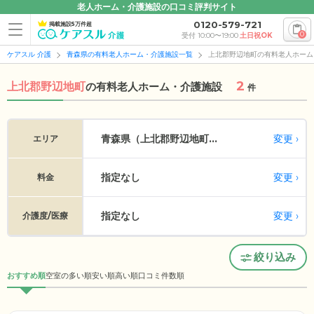
老人ホーム・介護施設の口コミ評判サイト
0120-579-721
掲載施設5万件超
0
受付 10:00〜19:00
土日祝OK
ケアスル 介護
青森県の有料老人ホーム・介護施設一覧
上北郡野辺地町の有料老人ホーム
2
上北郡野辺地町
の
有料老人ホーム・介護施設
件
変更
青森県（上北郡野辺地町...
エリア
指定なし
変更
料金
指定なし
変更
介護度/医療
絞り込み
おすすめ順
空室の多い順
安い順
高い順
口コミ件数順