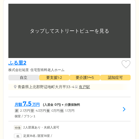
ふる里2
株式会社祐里
住宅型有料老人ホーム
自立
要支援1•2
要介護1〜5
認知症可
青森県上北郡野辺地町大月平33-4
有戸駅
7.5
月額
万円
(入居金
0
円) + 介護保険料
家
2.1
万円
管
4.3
万円
食
0
万円
他
1.1
万円
個室 / プラン１
2人部屋あり・夫婦入居可
定員18名
/
居室18室
/