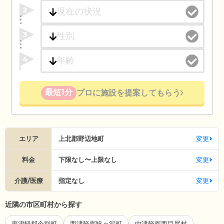
2
3
4
最短1分
プロに施設を提案してもらう
エリア
上北郡野辺地町
変更
料金
下限なし〜上限なし
変更
介護/医療
指定なし
変更
近隣の市区町村から探す
東津軽郡今別町
西津軽郡鰺ヶ沢町
中津軽郡西目屋村