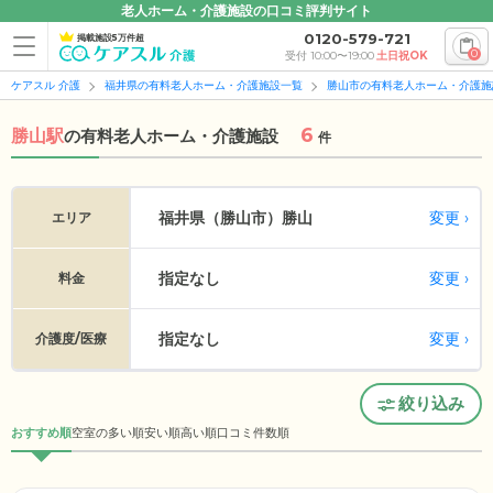
老人ホーム・介護施設の口コミ評判サイト
0120-579-721
掲載施設5万件超
0
受付 10:00〜19:00
土日祝OK
ケアスル 介護
福井県の有料老人ホーム・介護施設一覧
勝山市の有料老人ホーム・介護施
6
勝山駅
の
有料老人ホーム・介護施設
件
変更
福井県（勝山市）
勝山
エリア
指定なし
変更
料金
指定なし
変更
介護度/医療
絞り込み
おすすめ順
空室の多い順
安い順
高い順
口コミ件数順