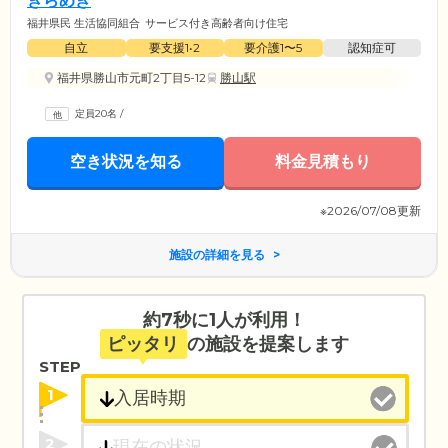
きらめき
福井県民 生活協同組合
サービス付き高齢者向け住宅
自立
要支援1•2
要介護1〜5
認知症可
福井県勝山市元町2丁目5-12
勝山駅
定員20名
/
空き状況を知る
料金見積もり
※2026/07/08更新
施設の詳細を見る
約7秒に1人が利用！
ピッタリ
の施設を提案します
STEP
1
2