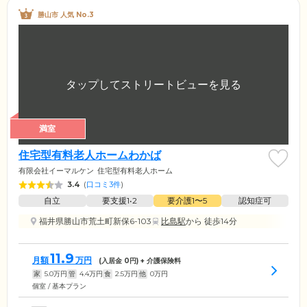
勝山市 人気 No.3
満室
住宅型有料老人ホームわかば
有限会社イーマルケン
住宅型有料老人ホーム
3.4
(
口コミ3件
)
自立
要支援1•2
要介護1〜5
認知症可
福井県勝山市荒土町新保6-103
比島駅
から 徒歩14分
11.9
月額
万円
(入居金
0
円) + 介護保険料
家
5.0
万円
管
4.4
万円
食
2.5
万円
他
0
万円
個室 / 基本プラン