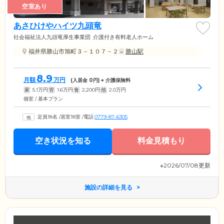
空室あり
あさひけやハイツ九頭竜
社会福祉法人九頭竜厚生事業団
介護付き有料老人ホーム
福井県勝山市旭町３－１０７－２
勝山駅
8.9
月額
万円
(入居金
0
円) + 介護保険料
家
5.1
万円
管
1.6
万円
食
2,200
円
他
2.0
万円
個室 / 基本プラン
定員18名
/
居室18室
/
電話
0779-87-6305
空き状況を知る
料金見積もり
※2026/07/08更新
施設の詳細を見る