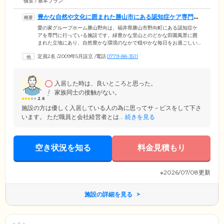
個室 / 基本プラン
豊かな自然や文化に囲まれた勝山市にある認知症ケア専門の
施設です
愛の家グループホーム勝山野向は、福井県勝山市野向町にある認知症ケ
アを専門に行っている施設です。緑豊かな里山とのどかな田園風景に囲
まれた立地にあり、自然豊かな環境のなかで穏やかな毎日をお過ごしい
ただけます。勝山市には、平泉寺白山神社や勝山城といった文化遺産
定員2名
/
2009年5月設立
/
電話
0779-88-3511
や、県立恐竜博物館、スキージャム勝山といったレジャースポットもあ
り、子どもからご高齢者まで多くの人に親しまれています。ご入居いた
だけるのは、勝山市に住民票があり、医師による認知症の診断を受けた
要支援2以上の方。地域との連携を図りながら、ご入居者様によりよい生
入居した時は、良いところと思った。
活をお送りいただけるホームづくりに努めています。
家族同士の接触がない。
2.6
施設の方は優しく入居している人の為に思ってサ－ビスをして下さ
います。 ただ職員と会社経営者とは...
続きを見る
空き状況を知る
料金見積もり
※2026/07/08更新
施設の詳細を見る