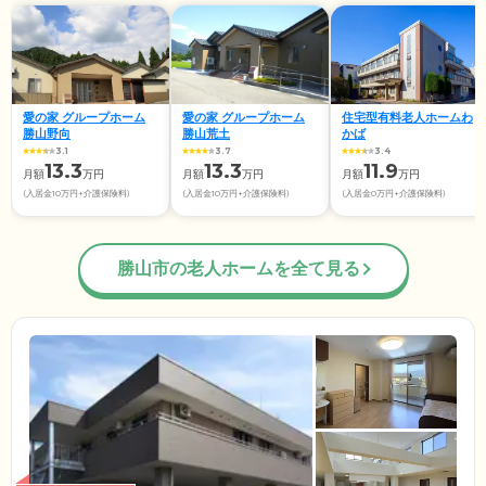
愛の家 グループホーム
愛の家 グループホーム
住宅型有料老人ホームわ
勝山野向
勝山荒土
かば
3.1
3.7
3.4
13.3
13.3
11.9
月額
万円
月額
万円
月額
万円
(入居金10万円+介護保険料)
(入居金10万円+介護保険料)
(入居金0万円+介護保険料)
勝山市の老人ホームを全て見る