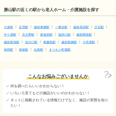
勝山駅の近くの駅から老人ホーム・介護施設を探す
六条駅
足羽駅
越前東郷駅
一乗谷駅
越前高田駅
計石駅
牛ケ原駅
北大野駅
新福井駅
福井口駅
越前開発駅
越前新保駅
追分口駅
東藤島駅
越前島橋駅
小舟渡駅
保田駅
発坂駅
比島駅
まつもと町屋駅
こんなお悩みございませんか
何を調べたらいいかわからない！
いろいろ見てもどの施設がいいのかわからない！
ネットに掲載されている情報だけでなく、施設の実態を知り
たい！