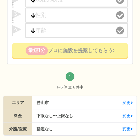
3
4
最短1分
プロに施設を提案してもらう
1
1~6 件 全 6 件中
エリア
勝山市
変更
料金
下限なし〜上限なし
変更
介護/医療
指定なし
変更