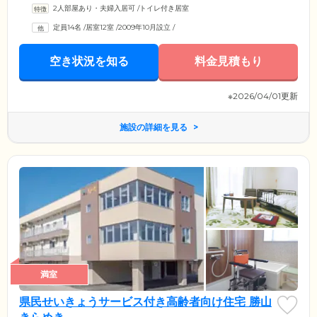
2人部屋あり・夫婦入居可
/
トイレ付き居室
定員14名
/
居室12室
/
2009年10月設立
/
空き状況を知る
料金見積もり
※2026/04/01更新
施設の詳細を見る
満室
県民せいきょうサービス付き高齢者向け住宅 勝山