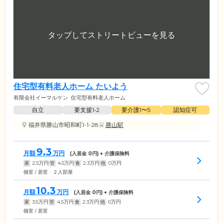
住宅型有料老人ホーム たいよう
有限会社イーマルケン
住宅型有料老人ホーム
自立
要支援1•2
要介護1〜5
認知症可
福井県勝山市昭和町1-1-28
勝山駅
9.3
月額
万円
(入居金
0
円) + 介護保険料
家
2.5
万円
管
4.5
万円
食
2.3
万円
他
0
万円
個室 / 居室 ２人部屋
10.3
月額
万円
(入居金
0
円) + 介護保険料
家
3.5
万円
管
4.5
万円
食
2.3
万円
他
0
万円
個室 / 居室