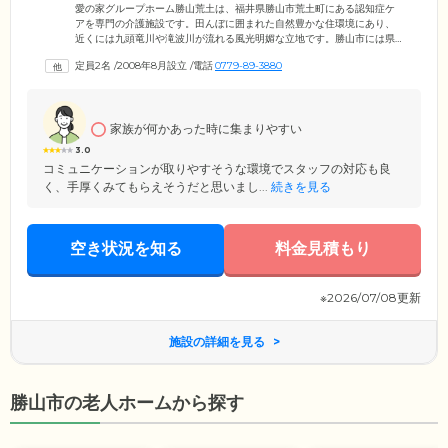
愛の家グループホーム勝山荒土は、福井県勝山市荒土町にある認知症ケ
アを専門の介護施設です。田んぼに囲まれた自然豊かな住環境にあり、
近くには九頭竜川や滝波川が流れる風光明媚な立地です。勝山市には県
立恐竜博物館や勝山城、平泉寺白山神社といった観光名所が数多くあ
定員2名
/
2008年8月設立
/
電話
0779-89-3880
り、天気のよい日にはさまざまな外出レクリエーションを楽しめます。
ご入居いただけるのは、勝山市に住民票があり、医師による認知症の診
断と要支援2以上の介護認定を受けた方です。居室はすべてプライバシー
を保てる個室をご用意。使い慣れた家具を配置することで、ご自宅と変
家族が何かあった時に集まりやすい
わらない環境をつくっていただけます。
3.0
コミュニケーションが取りやすそうな環境でスタッフの対応も良
く、手厚くみてもらえそうだと思いまし...
続きを見る
空き状況を知る
料金見積もり
※2026/07/08更新
施設の詳細を見る
勝山市の老人ホームから探す