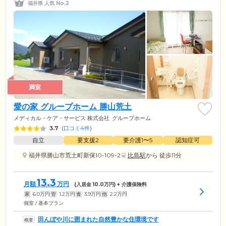
福井県 人気 No.2
満室
愛の家 グループホーム 勝山荒土
メディカル・ケア・サービス 株式会社
グループホーム
3.7
(
口コミ4件
)
自立
要支援2
要介護1〜5
認知症可
福井県勝山市荒土町新保10-109-2
比島駅
から 徒歩11分
13.3
月額
万円
(入居金
10.0
万円) + 介護保険料
家
6.0
万円
管
1.2
万円
食
3.9
万円
他
2.2
万円
個室 / 基本プラン
田んぼや川に囲まれた自然豊かな住環境です