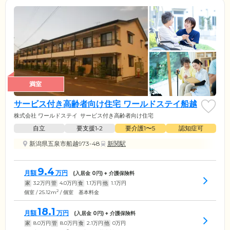
満室
サービス付き高齢者向け住宅 ワールドステイ船越
株式会社 ワールドステイ
サービス付き高齢者向け住宅
自立
要支援1•2
要介護1〜5
認知症可
新潟県五泉市船越973-48
新関駅
9.4
月額
万円
(入居金
0
円) + 介護保険料
家
3.2
万円
管
4.0
万円
食
1.1
万円
他
1.1
万円
2
個室 / 25.12m
/ 個室 基本料金
18.1
月額
万円
(入居金
0
円) + 介護保険料
家
8.0
万円
管
8.0
万円
食
2.1
万円
他
0
万円