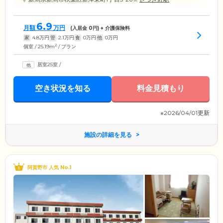
6.9
月額
万円
(入居金
0
円) + 介護保険料
家
4.8
万円
管
2.1
万円
食
0
万円
他
0
万円
2
個室 / 25.19m
/ プラン
居室25室
/
空き状況を知る
料金見積もり
※2026/04/01更新
施設の詳細を見る
阿賀野市 人気 No.1