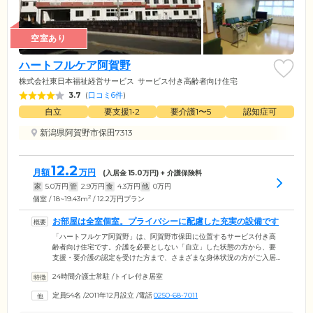
空室あり
ハートフルケア阿賀野
株式会社東日本福祉経営サービス
サービス付き高齢者向け住宅
3.7
(
口コミ6件
)
自立
要支援1•2
要介護1〜5
認知症可
新潟県阿賀野市保田7313
12.2
月額
万円
(入居金
15.0
万円) + 介護保険料
家
5.0
万円
管
2.9
万円
食
4.3
万円
他
0
万円
2
個室 / 18~19.43m
/ 12.2万円プラン
お部屋は全室個室。プライバシーに配慮した充実の設備です
「ハートフルケア阿賀野」は、阿賀野市保田に位置するサービス付き高
齢者向け住宅です。介護を必要としない「自立」した状態の方から、要
支援・要介護の認定を受けた方まで、さまざまな身体状況の方がご入居
いただけます。ご入居者様がお住まいになる居室は、全室がプライバシ
24時間介護士常駐
/
トイレ付き居室
ーに配慮した個室。各居室には、トイレ、独立洗面台のほか、エアコン
を設置しており、一年中快適な気温でお過ごしいただけます。さらに、
定員54名
/
2011年12月設立
/
電話
0250-68-7011
共用部分には大浴場をご用意。足を伸ばしながらのびのびとご入浴いた
だけます。そのほか、機械浴もご用意していますので、おひとりでのご