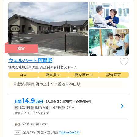
満室
ウェルハート阿賀野
株式会社加治川の里
介護付き有料老人ホーム
自立
要支援1•2
要介護1〜5
認知症可
新潟県阿賀野市上中９３番地
神山駅
14.9
月額
万円
(入居金
30.0
万円) + 介護保険料
家
5.0
万円
管
5.3
万円
食
4.6
万円
他
0
万円
2
個室 / 13.06m
/ Aタイプ
24時間介護士常駐
定員80名
/
居室80室
/
電話
0250-47-4703