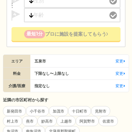
4
最短1分
プロに施設を提案してもらう
エリア
五泉市
変更
料金
下限なし〜上限なし
変更
介護/医療
指定なし
変更
近隣の市区町村から探す
新発田市
小千谷市
加茂市
十日町市
見附市
村上市
燕市
妙高市
上越市
阿賀野市
佐渡市
魚沼市
南魚沼市
北蒲原郡聖籠町