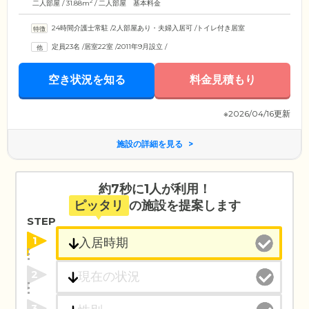
2
二人部屋 / 31.88m
/ 二人部屋 基本料金
24時間介護士常駐
/
2人部屋あり・夫婦入居可
/
トイレ付き居室
定員23名
/
居室22室
/
2011年9月設立
/
空き状況を知る
料金見積もり
※2026/04/16更新
施設の詳細を見る
約7秒に1人が利用！
ピッタリ
の施設を提案します
STEP
1
2
3