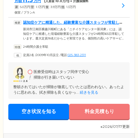
11.3
月額
万円
(入居金
10.0
万円) + 介護保険料
家
5.0
万円
管
1.1
万円
食
3.9
万円
他
1.3
万円
個室 / プランA
認知症ケアに精通した、経験豊富な介護スタッフが常駐して
います
新潟市江南区横越川根町にある「ニチイケアセンター新潟東」には、認
知症ケアに精通した現場経験豊富な介護スタッフが24時間365日常駐して
います。最大定員18名だからこそ実現できる、個別性の高いケアサービ
スが魅力的。ご入居者様お一人おひとりの尊厳を大切に、みなさまが不
24時間介護士常駐
安なく暮らせるようサポートしています。毎日の安否確認はもちろん、
ご入居者様の不安やお悩みにも親身に寄り添いますので、生活のなかで
定員2名
/
2009年10月設立
/
電話
025-383-2311
のお困りごとやお体の不調など、いつでも気兼ねなくご相談ください。
身体・精神の両面から、健やかな毎日を支援いたします。
医療受信時はスタッフ同伴で安心
掃除が行き届いていない
2.6
整頓されてはいたが掃除が徹底していたとは思われない。あったよ
うに思われる。拭き掃除も良くなかっ...
続きを見る
空き状況を知る
料金見積もり
※2026/07/17更新