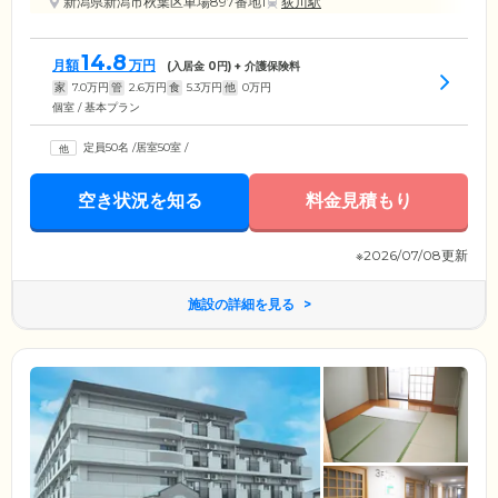
新潟県新潟市秋葉区車場897番地1
荻川駅
14.8
月額
万円
(入居金
0
円) + 介護保険料
家
7.0
万円
管
2.6
万円
食
5.3
万円
他
0
万円
個室 / 基本プラン
定員50名
/
居室50室
/
空き状況を知る
料金見積もり
※2026/07/08更新
施設の詳細を見る