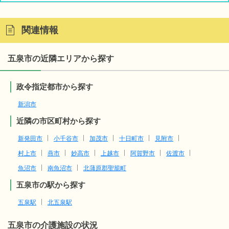
関連情報
五泉市の近隣エリアから探す
政令指定都市から探す
新潟市
近隣の市区町村から探す
新発田市
小千谷市
加茂市
十日町市
見附市
村上市
燕市
妙高市
上越市
阿賀野市
佐渡市
魚沼市
南魚沼市
北蒲原郡聖籠町
五泉市の駅から探す
五泉駅
北五泉駅
五泉市
の介護施設の状況