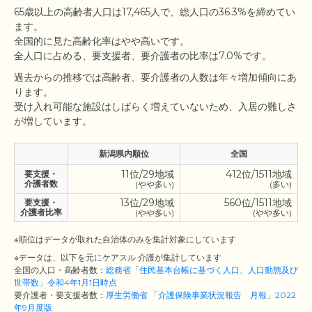
65歳以上の高齢者人口は17,465人で、総人口の36.3%を締めてい
ます。

全国的に見た高齢化率はやや高いです。

過去からの推移では高齢者、要介護者の人数は年々増加傾向にあ
ります。

受け入れ可能な施設はしばらく増えていないため、入居の難しさ
新潟県内順位
全国
11位/29地域
412位/1511地域
要支援・
介護者数
(やや多い)
(多い)
13位/29地域
560位/1511地域
要支援・
介護者比率
(やや多い)
(やや多い)
※順位はデータが取れた自治体のみを集計対象にしています
※データは、以下を元にケアスル 介護が集計しています
全国の人口・高齢者数：
総務省「住民基本台帳に基づく人口、人口動態及び
世帯数」令和4年1月1日時点
要介護者・要支援者数：
厚生労働省 「介護保険事業状況報告 月報」2022
年9月度版