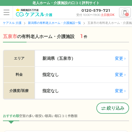
老人ホーム・介護施設の口コミ評判サイト
0120-579-721
掲載施設5万件超
0
受付 10:00〜19:00
土日祝OK
ケアスル 介護
新潟県の有料老人ホーム・介護施設一覧
五泉市の有料老人ホーム・介護施
1
五泉市
の
有料老人ホーム・介護施設
件
変更
新潟県（五泉市）
エリア
指定なし
変更
料金
指定なし
変更
介護度/医療
絞り込み
おすすめ順
空室の多い順
安い順
高い順
口コミ件数順