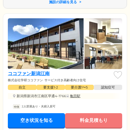
施設の詳細を見る
ココファン新潟江南
株式会社学研ココファン
サービス付き高齢者向け住宅
自立
要支援1•2
要介護1〜5
認知症可
新潟県新潟市江南区早通4-1766
亀田駅
2人部屋あり・夫婦入居可
空き状況を知る
料金見積もり