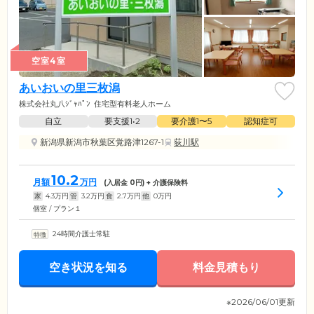
空室4室
あいおいの里三枚潟
株式会社丸八ｼﾞｬﾊﾟﾝ
住宅型有料老人ホーム
自立
要支援1•2
要介護1〜5
認知症可
新潟県新潟市秋葉区覚路津1267-1
荻川駅
10.2
月額
万円
(入居金
0
円) + 介護保険料
家
4.3
万円
管
3.2
万円
食
2.7
万円
他
0
万円
個室 / プラン１
24時間介護士常駐
空き状況を知る
料金見積もり
※2026/06/01更新