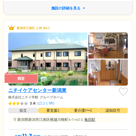
施設の詳細を見る
新潟市江南区 人気 No.1
満室
ニチイケアセンター新潟東
株式会社ニチイ学館
グループホーム
2.6
(
口コミ1件
)
自立
要支援2
要介護1〜5
認知症可
新潟県新潟市江南区横越川根町4-1-40
亀田駅