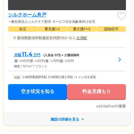
シルクホーム舟戸
一般社団法人シルクケア新潟
サービス付き高齢者向け住宅
自立
要支援1•2
要介護1〜5
認知症可
新潟県新潟市秋葉区矢代田1130-12
古津駅
11.4
月額
万円
(入居金
0
円) + 介護保険料
家
3.9
万円
管
4.9
万円
食
1.1
万円
他
1.5
万円
2
個室 / 19.7m
/ プラン１
24時間看護師常駐
/
24時間介護士常駐
/
トイレ付き居室
空き状況を知る
料金見積もり
※2026/04/01更新
施設の詳細を見る