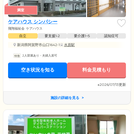
満室
ケアハウス シンパシー
飛翔福祉会
ケアハウス
自立
要支援1•2
要介護1~5
認知症可
新潟県阿賀野市山口1642-1
水原駅
2人部屋あり・夫婦入居可
空き状況を知る
料金見積もり
※2026/07/13更新
施設の詳細を見る