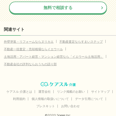
無料で相談する
関連サイト
外壁塗装・リフォームならヌリカエ
不動産査定ならすまいステップ
不動産一括査定・売却相場ならイエウール
土地活用・アパート経営・マンション経営なら「イエウール土地活用」
不動産会社の評判ならおうちの語り部
ケアスル 介護とは
運営会社
リンク掲載のお願い
サイトマップ
利用規約
個人情報の取扱いについて
データ引用について
プレスキット
お問い合わせ
©2020 Speee Inc.