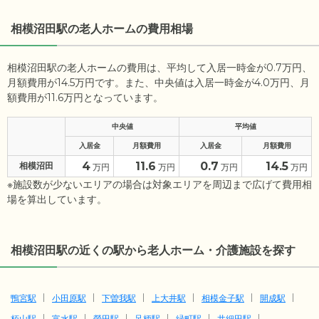
相模沼田駅の老人ホームの費用相場
相模沼田駅の老人ホームの費用は、平均して入居一時金が0.7万円、
月額費用が14.5万円です。また、中央値は入居一時金が4.0万円、月
額費用が11.6万円となっています。
中央値
平均値
入居金
月額費用
入居金
月額費用
4
11.6
0.7
14.5
相模沼田
万円
万円
万円
万円
※施設数が少ないエリアの場合は対象エリアを周辺まで広げて費用相
場を算出しています。
相模沼田駅の近くの駅から老人ホーム・介護施設を探す
鴨宮駅
小田原駅
下曽我駅
上大井駅
相模金子駅
開成駅
栢山駅
富水駅
螢田駅
足柄駅
緑町駅
井細田駅