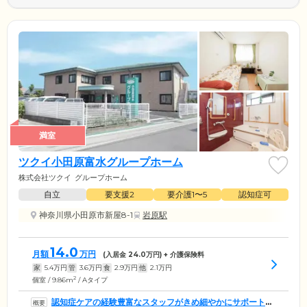
満室
ツクイ小田原富水グループホーム
株式会社ツクイ
グループホーム
自立
要支援2
要介護1〜5
認知症可
神奈川県小田原市新屋8-1
岩原駅
14.0
月額
万円
(入居金
24.0
万円) + 介護保険料
家
5.4
万円
管
3.6
万円
食
2.9
万円
他
2.1
万円
2
個室 / 9.86m
/ Aタイプ
認知症ケアの経験豊富なスタッフがきめ細やかにサポートい