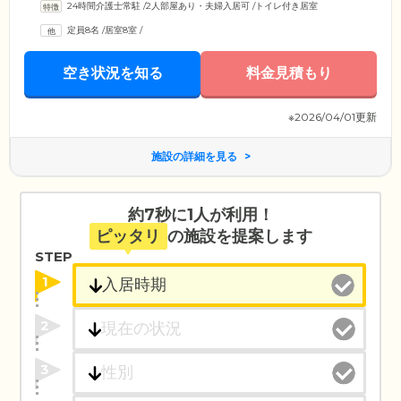
24時間介護士常駐
/
2人部屋あり・夫婦入居可
/
トイレ付き居室
定員8名
/
居室8室
/
空き状況を知る
料金見積もり
※2026/04/01更新
施設の詳細を見る
約7秒に1人が利用！
ピッタリ
の施設を提案します
STEP
1
2
3