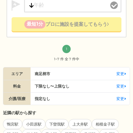
4
最短1分
プロに施設を提案してもらう
1
1~7 件 全 7 件中
エリア
南足柄市
変更
料金
下限なし〜上限なし
変更
介護/医療
指定なし
変更
近隣の駅から探す
鴨宮駅
小田原駅
下曽我駅
上大井駅
相模金子駅