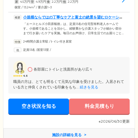
家
4.5
万円
管
4.9
万円
食
2.2
万円
他
2.2
万円
2
個室 / 13.24m
/ 要介護1~3
小規模ならではの丁寧なケアと富士の絶景を望むロケーショ
ンが自慢です
「エースヒルズ小田原報徳」は、定員13名の住宅型有料老人ホームで
す。小規模であることを活かし、経験豊かな介護スタッフが細かい部分
まで行き届いたケアを実施。毎日のお声掛け、日常生活でのお困りごと
のご相談、緊急時のご対応など、ご入居様の生活面をサポートしていま
24時間介護士常駐
/
トイレ付き居室
す。ロケーションも自慢のひとつで、建物周辺は緑が残る自然豊かな環
境。共用スペースのリビングルームから雄大な富士の絶景をご覧いただ
定員13名
/
居室13室
/
けます。また、最寄り駅からほど近く、ご家族様やご友人様が来所しや
すい立地です。そのほか、お食事サービスやレクリエーションなども充
実していますので、毎日をいきいきと楽しくお過ごしいただけます。
各部屋にトイレと洗面所があり広々
4.6
職員の方は、とても明るくて元気な印象を受けました。入居されて
いる方と仲良くされている印象をもち...
続きを見る
空き状況を知る
料金見積もり
※2026/06/30更新
施設の詳細を見る