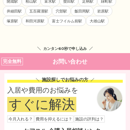
開成駅
栢山駅
富水駅
螢田駅
足柄駅
緑町駅
井細田駅
五百羅漢駅
穴部駅
飯田岡駅
岩原駅
塚原駅
和田河原駅
富士フイルム前駅
大雄山駅
カンタン60秒で申し込み
お問い合わせ
完全無料
施設探しでお悩みの方
入居や費用のお悩みを
すぐに解決
今月入れる？
費用を抑えるには？
施設の評判は？