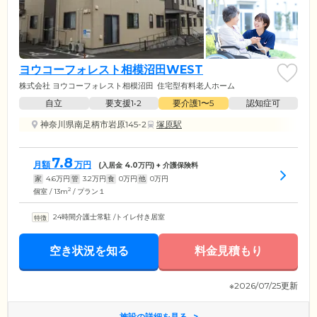
ヨウコーフォレスト相模沼田WEST
株式会社 ヨウコーフォレスト相模沼田
住宅型有料老人ホーム
自立
要支援1•2
要介護1〜5
認知症可
神奈川県南足柄市岩原145-2
塚原駅
7.8
月額
万円
(入居金
4.0
万円) + 介護保険料
家
4.6
万円
管
3.2
万円
食
0
万円
他
0
万円
2
個室 / 13m
/ プラン１
24時間介護士常駐
/
トイレ付き居室
空き状況を知る
料金見積もり
※2026/07/25更新
施設の詳細を見る