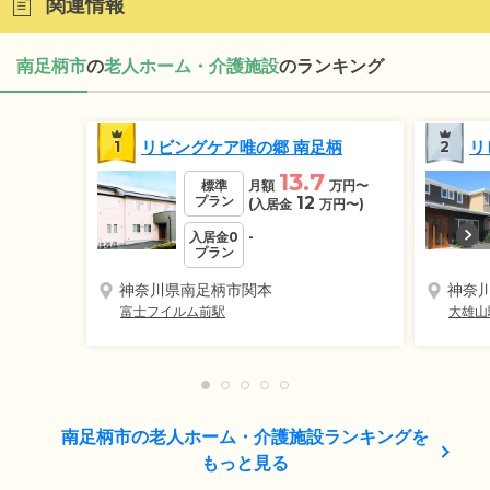
関連情報
南足柄市
の
老人ホーム・介護施設
のランキング
1
リビングケア唯の郷 南足柄
2
リ
13.7
標準
月額
万円
〜
プラン
12
(入居金
万円
〜)
入居金0
-
プラン
神奈川県南足柄市関本
神奈
富士フイルム前駅
大雄山
南足柄市の老人ホーム・介護施設ランキングを
もっと見る