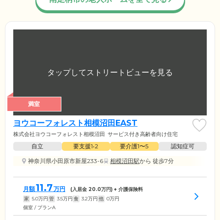
満室
ヨウコーフォレスト相模沼田EAST
株式会社ヨウコーフォレスト相模沼田
サービス付き高齢者向け住宅
自立
要支援1•2
要介護1〜5
認知症可
神奈川県小田原市新屋233-6
相模沼田駅
から 徒歩7分
11.7
月額
万円
(入居金
20.0
万円) + 介護保険料
家
5.0
万円
管
3.5
万円
食
3.2
万円
他
0
万円
個室 / プランA