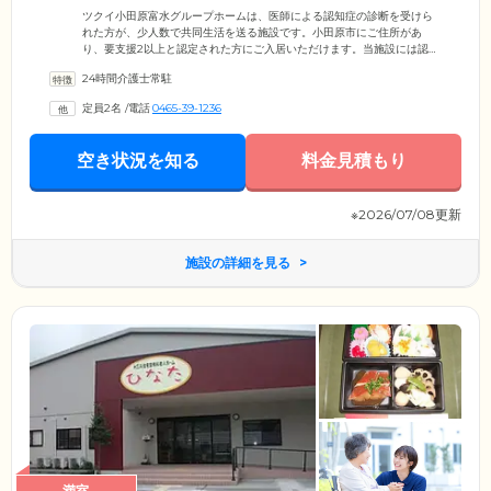
たします
ツクイ小田原富水グループホームは、医師による認知症の診断を受けら
れた方が、少人数で共同生活を送る施設です。小田原市にご住所があ
り、要支援2以上と認定された方にご入居いただけます。当施設には認知
症ケアの経験豊富なスタッフが24時間365日常駐しており、お一人おひと
24時間介護士常駐
りに合わせたきめ細やかなケアをご提供。その方が「やりたい」と思う
ことを一緒に探し、できることを生きがいにつなげるようなサポートを
定員2名
/
電話
0465-39-1236
いたします。医療体制については、看護師が週に1回の健康管理を実施す
るほか、協力医療機関が定期的な往診を実施。緊急時にも迅速に対応で
きるよう連携体制を整えています。
空き状況を知る
料金見積もり
※2026/07/08更新
施設の詳細を見る
満室