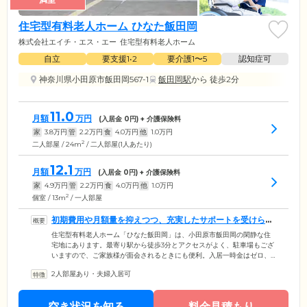
住宅型有料老人ホーム ひなた飯田岡
株式会社エイチ・エス・エー
住宅型有料老人ホーム
自立
要支援1•2
要介護1〜5
認知症可
神奈川県小田原市飯田岡567-1
飯田岡駅
から 徒歩2分
11.0
月額
万円
(入居金
0
円) + 介護保険料
家
3.8
万円
管
2.2
万円
食
4.0
万円
他
1.0
万円
2
二人部屋 / 24m
/ 二人部屋(1人あたり)
12.1
月額
万円
(入居金
0
円) + 介護保険料
家
4.9
万円
管
2.2
万円
食
4.0
万円
他
1.0
万円
2
個室 / 13m
/ 一人部屋
初期費用や月額量を抑えつつ、充実したサポートを受けられ
ます
住宅型有料老人ホーム「ひなた飯田岡」は、小田原市飯田岡の閑静な住
宅地にあります。最寄り駅から徒歩3分とアクセスがよく、駐車場もござ
いますので、ご家族様が面会されるときにも便利。入居一時金はゼロ、
月額費用もリーズナブルですので、安心して新しい生活をはじめられま
2人部屋あり・夫婦入居可
す。費用は抑えられますが居住環境やサービスはしっかりしていますの
でご安心ください。ご入居いただくお部屋は個室をご用意。プライバシ
ーが守られた環境でお過ごしいただけます。ご入居者様の生活のサポー
空き状況を知る
料金見積もり
トは、24時間365日常駐しているスタッフが担当。長年ホームヘルプサー