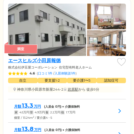
満室
エースヒルズ小田原報徳
株式会社伊豆屋コーポレーション
住宅型有料老人ホーム
4.6
(
口コミ1件
/
入居体験談1件
)
自立
要支援1•2
要介護1〜5
認知症可
神奈川県小田原市新屋244-2
岩原駅
から 徒歩9分
13.3
月額
万円
(入居金
0
円) + 介護保険料
家
4.5
万円
管
4.9
万円
食
2.2
万円
他
1.7
万円
2
個室 / 13.24m
/ 要介護4・5
13.8
月額
万円
(入居金
0
円) + 介護保険料