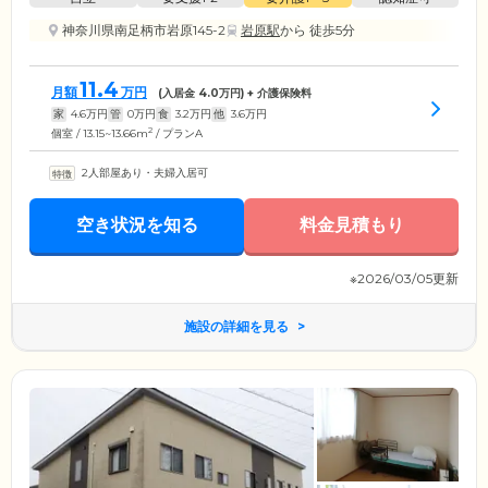
神奈川県南足柄市岩原145-2
岩原駅
から 徒歩5分
11.4
月額
万円
(入居金
4.0
万円) + 介護保険料
家
4.6
万円
管
0
万円
食
3.2
万円
他
3.6
万円
2
個室 / 13.15~13.66m
/ プランA
2人部屋あり・夫婦入居可
空き状況を知る
料金見積もり
※2026/03/05更新
施設の詳細を見る