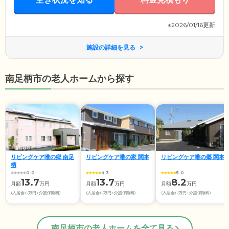
ビスを提供したきた経験や知識を活かし、ご入居者様に寄り添ったケア
を行っています。
※2026/01/16更新
施設の詳細を見る
南足柄市の老人ホームから探す
リビングケア唯の郷 南足
リビングケア唯の家 関本
リビングケア唯の郷 関本
柄
0.0
4.3
5.0
13.7
13.7
8.2
月額
万円
月額
万円
月額
万円
(入居金12万円+介護保険料)
(入居金12万円+介護保険料)
(入居金12万円+介護保険料)
南足柄市の老人ホームを全て見る