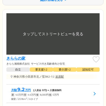
きららの家
きらら湘南株式会社
サービス付き高齢者向け住宅
自立
要支援1•2
要介護1•2
認知症可
神奈川県小田原市北ノ窪382-1
岩原駅
9.2
月額
万円
(入居金
0
円) + 介護保険料
家
4.0
万円
管
4.4
万円
食
8,000
円
他
0
万円
2
個室 / 23.18m
/ Aタイプ