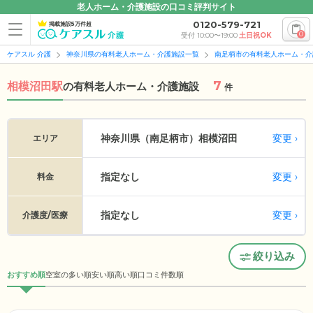
老人ホーム・介護施設の口コミ評判サイト
0120-579-721
掲載施設5万件超
0
受付 10:00〜19:00
土日祝OK
ケアスル 介護
神奈川県の有料老人ホーム・介護施設一覧
南足柄市の有料老人ホーム・介
7
相模沼田駅
の
有料老人ホーム・介護施設
件
変更
神奈川県（南足柄市）
相模沼田
エリア
指定なし
変更
料金
指定なし
変更
介護度/医療
絞り込み
おすすめ順
空室の多い順
安い順
高い順
口コミ件数順