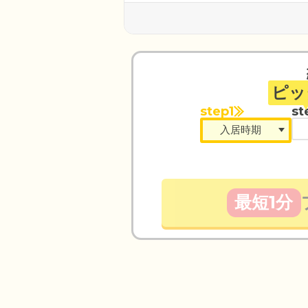
ピッ
step1
st
最短1分