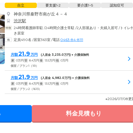
自立
要支援1•2
要介護1~5
認知症可
神奈川県秦野市南が丘４－４
渋沢駅
24時間看護師常駐
/
24時間介護士常駐
/
2人部屋あり・夫婦入居可
/
トイレ
き居室
定員490名
/
居室363室
/
電話
0463-84-8111
21.9
月額
万円
(入居金
3,235.0
万円) + 介護保険料
家
0
万円
管
8.4
万円
食
13.5
万円
他
0
万円
個室 / プラン1（1R）
21.9
月額
万円
(入居金
4,982.0
万円) + 介護保険料
家
0
万円
管
8.4
万円
食
13.5
万円
他
0
万円
個室 / プラン2（1613）
※2026/07/08
る
料金見積もり