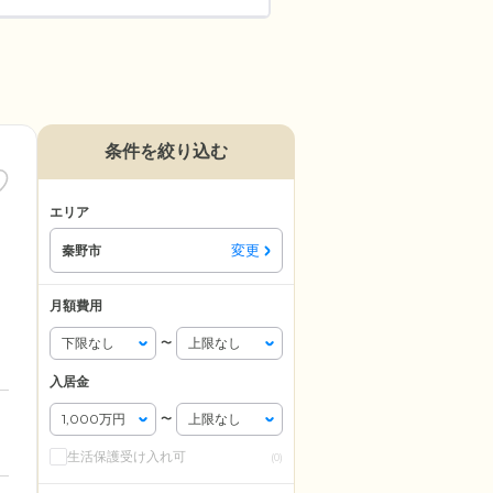
条件を絞り込む
エリア
変更
秦野市
月額費用
〜
入居金
〜
生活保護受け入れ可
(0)