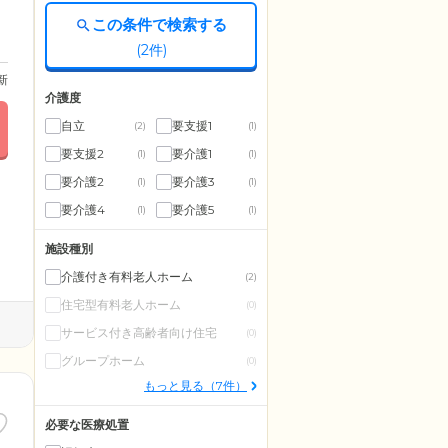
この条件で検索する
(
2
件)
更新
介護度
自立
要支援1
(2)
(1)
要支援2
要介護1
(1)
(1)
要介護2
要介護3
(1)
(1)
要介護4
要介護5
(1)
(1)
施設種別
介護付き有料老人ホーム
(2)
住宅型有料老人ホーム
(0)
サービス付き高齢者向け住宅
(0)
グループホーム
(0)
もっと見る（7件）
必要な医療処置