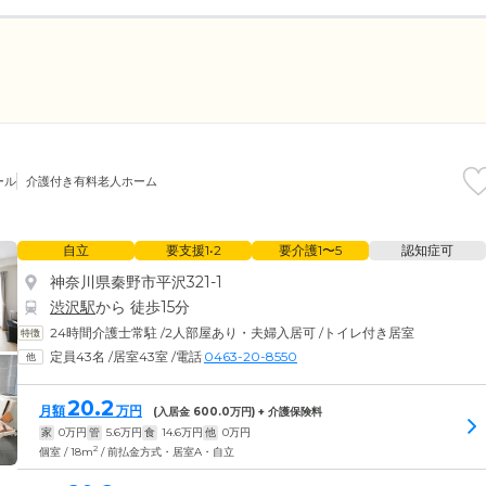
ール
介護付き有料老人ホーム
自立
要支援1•2
要介護1〜5
認知症可
神奈川県秦野市平沢321-1
渋沢駅
から 徒歩15分
24時間介護士常駐
/
2人部屋あり・夫婦入居可
/
トイレ付き居室
定員43名
/
居室43室
/
電話
0463-20-8550
20.2
月額
万円
(入居金
600.0
万円) + 介護保険料
家
0
万円
管
5.6
万円
食
14.6
万円
他
0
万円
2
個室 / 18m
/ 前払金方式・居室A・自立