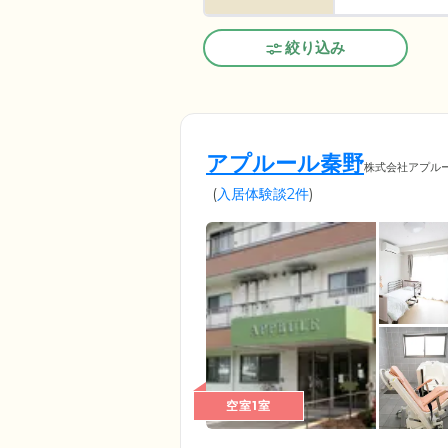
絞り込み
アプルール秦野
株式会社アプル
(
入居体験談2件
)
空室1室