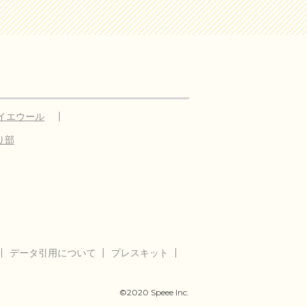
イエウール
り部
データ引用について
プレスキット
©2020 Speee Inc.