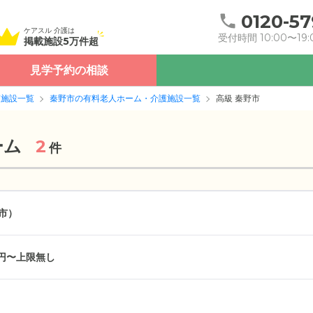
0120-57
ケアスル 介護は
受付時間 10:00〜19:
掲載施設5万件超
見学予約の相談
護施設一覧
秦野市の有料老人ホーム・介護施設一覧
高級 秦野市
ーム
2
件
市）
万円〜上限無し