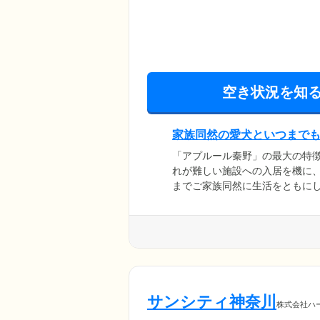
空き状況を知
家族同然の愛犬といつまで
「アプルール秦野」の最大の特
れが難しい施設への入居を機に
までご家族同然に生活をともに
思いをさせたくないという考え
整えています。館内やお部屋で
でも愛犬と触れ合えます。また
犬を最後まで責任を持ってお世
サンシティ神奈川
株式会社ハ