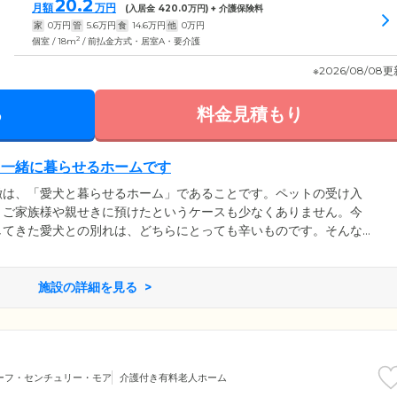
20.2
月額
万円
(入居金
420.0
万円) + 介護保険料
家
0
万円
管
5.6
万円
食
14.6
万円
他
0
万円
2
個室 / 18m
/ 前払金方式・居室A・要介護
※2026/08/08
る
料金見積もり
も一緒に暮らせるホームです
徴は、「愛犬と暮らせるホーム」であることです。ペットの受け入
、ご家族様や親せきに預けたというケースも少なくありません。今
してきた愛犬との別れは、どちらにとっても辛いものです。そんな
から、当ホームではすべてのお部屋で愛犬と一緒に暮らせる環境を
の生活はもちろん、敷地内にはドッグランが設置されており、いつ
、エンドレスサービスとして、ご入居者様が先立たれた場合には愛
施設の詳細を見る
話しております。
ーフ・センチュリー・モア
介護付き有料老人ホーム