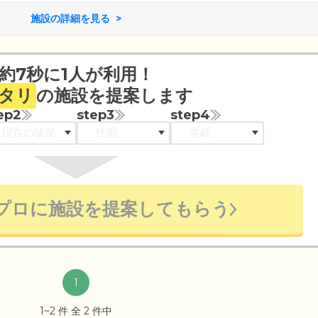
施設の詳細を見る
約7秒に1人が利用！
タリ
の施設を提案します
ep2
step3
step4
プロに施設を提案してもらう
1
1~2 件 全 2 件中