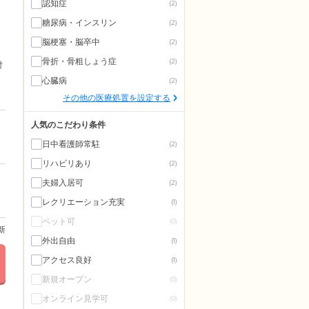
認知症
(2)
糖尿病・インスリン
(2)
脳梗塞・脳卒中
(2)
骨折・骨粗しょう症
(2)
付
心臓病
(2)
その他の医療処置を設定する
人気のこだわり条件
日中看護師常駐
(2)
リハビリあり
(2)
夫婦入居可
(2)
レクリエーション充実
(1)
ペット可
(0)
更新
外出自由
(1)
アクセス良好
(1)
新規オープン
(0)
オンライン見学可
(0)