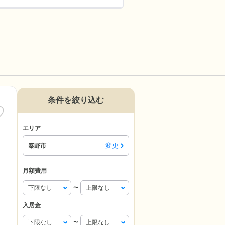
条件を絞り込む
エリア
変更
秦野市
月額費用
〜
入居金
〜