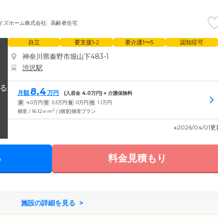
イズホーム株式会社
高齢者住宅
自立
要支援1•2
要介護1〜5
認知症可
神奈川県秦野市堀山下483-1
渋沢駅
8.4
月額
万円
(入居金
4.0
万円) + 介護保険料
家
4.0
万円
管
3.3
万円
食
0
万円
他
1.1
万円
2
個室 / 16.12㎡m
/ [個室]個室プラン
※2026/04/01
る
料金見積もり
施設の詳細を見る