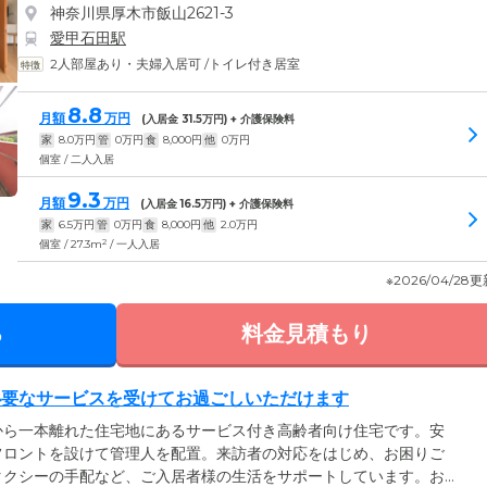
神奈川県厚木市飯山2621-3
愛甲石田駅
2人部屋あり・夫婦入居可
/
トイレ付き居室
8.8
月額
万円
(入居金
31.5
万円) + 介護保険料
家
8.0
万円
管
0
万円
食
8,000
円
他
0
万円
個室 / 二人入居
9.3
月額
万円
(入居金
16.5
万円) + 介護保険料
家
6.5
万円
管
0
万円
食
8,000
円
他
2.0
万円
2
個室 / 27.3m
/ 一人入居
※2026/04/28
る
料金見積もり
必要なサービスを受けてお過ごしいただけます
から一本離れた住宅地にあるサービス付き高齢者向け住宅です。安
フロントを設けて管理人を配置。来訪者の対応をはじめ、お困りご
タクシーの手配など、ご入居者様の生活をサポートしています。お