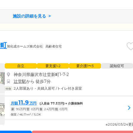
ご用意。単身の方はもちろん、ご夫婦などお二人でのご利用も可能
なかでご自身のペースでお過ごしいただけます。各お部屋には、も
設置。急なや体調不良やお怪我をされたときも安心です。ボタンひ
施設の詳細を見る
すぐに駆けつけてご対応いたします。
新町
旭化成ホームズ株式会社
高齢者住宅
自立
要支援1•2
要介護1〜3
認知症可
神奈川県藤沢市辻堂新町1-7-2
辻堂駅
から 徒歩7分
2人部屋あり・夫婦入居可
/
トイレ付き居室
11.9
月額
万円
(入居金
77.3
万円) + 介護保険料
家
9.5
万円
管
0
万円
食
2.4
万円
他
0
万円
2
個室 / 46.17m
/ 1LDK
※2026/03/24