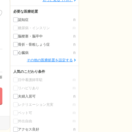
必要な医療処置
認知症
(1)
糖尿病・インスリン
(0)
脳梗塞・脳卒中
(1)
骨折・骨粗しょう症
(1)
心臓病
(1)
その他の医療処置を設定する
人気のこだわり条件
更新
日中看護師常駐
(0)
リハビリあり
(0)
夫婦入居可
(1)
レクリエーション充実
(0)
ペット可
(0)
外出自由
(0)
アクセス良好
(1)