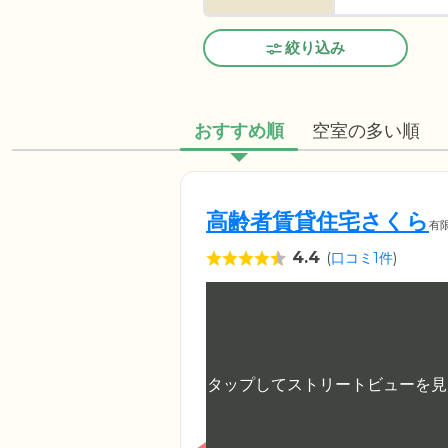
絞り込み
おすすめ順
空室の多い順
高齢者賃貸住宅さくら
有
4.4
(
口コミ1件
)