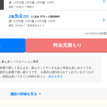
家
4.0
万円
管
0
万円
食
0
万円
他
1.0
万円
2
個室 / 13.68m
/ 間借り
9.0
月額
万円
(入居金
0
円) + 介護保険料
家
5.5
万円
管
0
万円
食
2.0
万円
他
1.5
万円
2
個室 / 20.06m
/ 家具持込タイプ
※2026/04/28
る
料金見積もり
く量も多くバリエーション豊富
綺麗で新しく見えます。庭もウッドデッキもあり草花も楽しめそうです。
面所も綺麗で使い易そうです。 お風呂は週3回入れてくれているそうなの
。病院は歩いてすぐに内科や近くに...
続きを見る
施設の詳細を見る