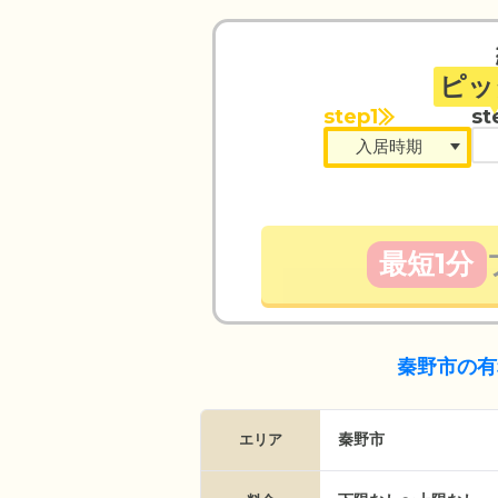
ピッ
step1
st
最短1分
秦野市の有
秦野市
エリア