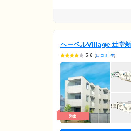
住まいいただくお部屋は個室を
です。プライバシーの守られた
しものときに備えて緊急装置を
とつでスタッフに連絡がつき、
ヘーベルVillage 辻堂
3.6
(
口コミ1件
)
満室