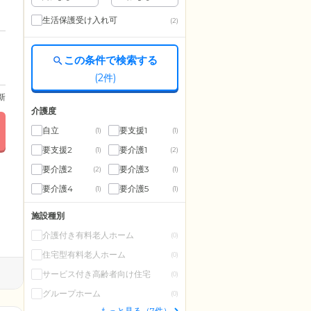
生活保護受け入れ可
(2)
この条件で検索する
(
2
件)
更新
介護度
自立
要支援1
(1)
(1)
要支援2
要介護1
(1)
(2)
要介護2
要介護3
(2)
(1)
要介護4
要介護5
(1)
(1)
施設種別
介護付き有料老人ホーム
(0)
住宅型有料老人ホーム
(0)
サービス付き高齢者向け住宅
(0)
グループホーム
(0)
もっと見る（7件）