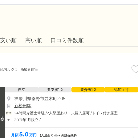
安い順
高い順
口コミ件数順
限会社サクラ
高齢者住宅
自立
要支援1•2
要介護1•2
認知症可
神奈川県秦野市並木町2-15
新松田駅
24時間介護士常駐
/
2人部屋あり・夫婦入居可
/
トイレ付き居室
2017年1月設立
/
5.0
月額
万円
(入居金
0
円) + 介護保険料