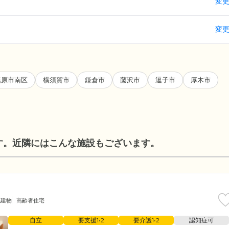
変
変
模原市南区
横須賀市
鎌倉市
藤沢市
逗子市
厚木市
す。近隣にはこんな施設もございます。
地建物
高齢者住宅
自立
要支援1•2
要介護1•2
認知症可