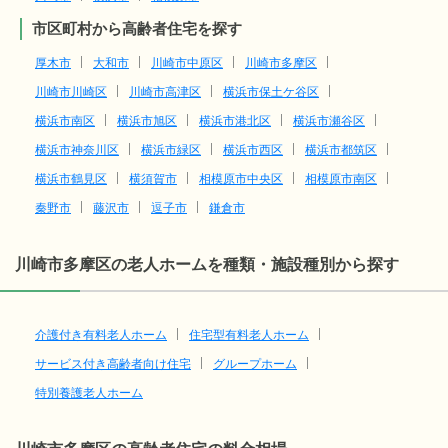
市区町村から高齢者住宅を探す
厚木市
大和市
川崎市中原区
川崎市多摩区
川崎市川崎区
川崎市高津区
横浜市保土ケ谷区
横浜市南区
横浜市旭区
横浜市港北区
横浜市瀬谷区
横浜市神奈川区
横浜市緑区
横浜市西区
横浜市都筑区
横浜市鶴見区
横須賀市
相模原市中央区
相模原市南区
秦野市
藤沢市
逗子市
鎌倉市
川崎市多摩区の老人ホームを種類・施設種別から探す
介護付き有料老人ホーム
住宅型有料老人ホーム
サービス付き高齢者向け住宅
グループホーム
特別養護老人ホーム