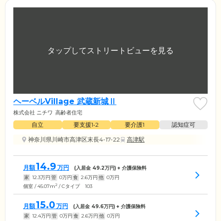
ヘーベルVillage 武蔵新城Ⅱ
株式会社 ニチワ
高齢者住宅
自立
要支援1•2
要介護1
認知症可
神奈川県川崎市高津区末長4-17-22
高津駅
14.9
月額
万円
(入居金
49.2
万円) + 介護保険料
家
12.3
万円
管
0
万円
食
2.6
万円
他
0
万円
2
個室 / 45.07m
/ Cタイプ 103
15.0
月額
万円
(入居金
49.6
万円) + 介護保険料
家
12.4
万円
管
0
万円
食
2.6
万円
他
0
万円