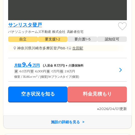
サンリスタ登戸
パナソニックホームズ不動産 株式会社
高齢者住宅
自立
要支援1•2
要介護1~5
認知症可
神奈川県川崎市多摩区登戸88-1
生田駅
9.4
月額
万円
(入居金
8.1
万円) + 介護保険料
家
6.0
万円
管
6,000
円
食
0
万円
他
2.8
万円
2
個室 / 35.85㎡m
/ [個室]1KプランAタイプ(個室)
空き状況を知る
料金見積もり
※2026/04/01更新
施設の詳細を見る