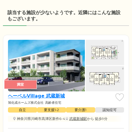
該当する施設が少ないようです。近隣にはこんな施設
もございます。
満室
ヘーベルVillage 武蔵新城
旭化成ホームズ株式会社
高齢者住宅
自立
要支援1•2
要介護1
認知症可
神奈川県川崎市高津区新作6-4
武蔵新城駅
から 徒歩9分