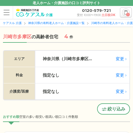
老人ホーム・介護施設の口コミ評判サイト
0120-579-721
掲載施設5万件超
0
受付 10:00〜19:00
土日祝OK
ケアスル 介護
神奈川県の有料老人ホーム・介護施設一覧
川崎市の有料老人ホーム・介護
4
川崎市多摩区
の
高齢者住宅
件
変更
神奈川県（川崎市多摩区...
エリア
指定なし
変更
料金
指定なし
変更
介護度/医療
絞り込み
おすすめ順
空室の多い順
安い順
高い順
口コミ件数順