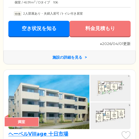
2
個室 / 45.91m
/ Dタイプ 106
2人部屋あり・夫婦入居可
/
トイレ付き居室
空き状況を知る
料金見積もり
※2026/04/01更新
施設の詳細を見る
満室
ヘーベルVillage 十日市場