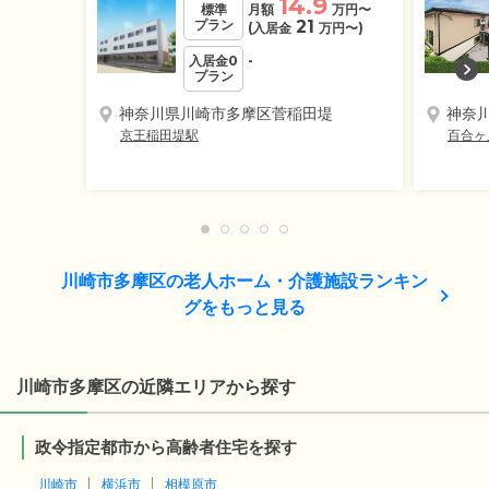
14.9
標準
月額
万円
〜
プラン
21
(入居金
万円
〜)
入居金0
-
プラン
神奈川県川崎市多摩区菅稲田堤
神奈
京王稲田堤駅
百合ヶ
川崎市多摩区の老人ホーム・介護施設ランキン
グをもっと見る
川崎市多摩区の近隣エリアから探す
政令指定都市から高齢者住宅を探す
川崎市
横浜市
相模原市