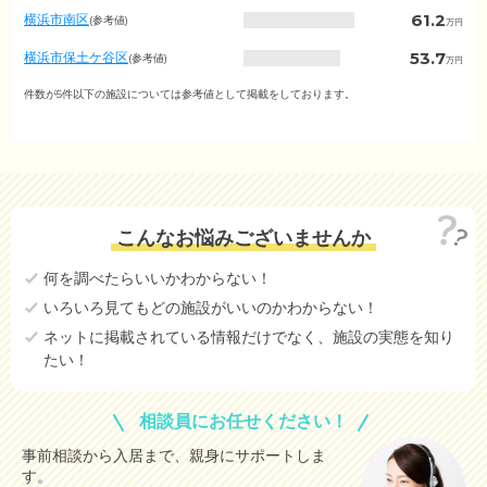
（市
61.2
横浜市南区
(参考値)
万円
区
町
53.7
横浜市保土ケ谷区
(参考値)
万円
村
別）
82.4
横浜市港北区
件数が5件以下の施設については参考値として掲載をしております。
(参考値)
万円
93.0
横浜市旭区
(参考値)
万円
72.6
横浜市緑区
(参考値)
万円
5.3
横浜市瀬谷区
(参考値)
万円
こんなお悩みございませんか
87.7
川崎市川崎区
(参考値)
万円
何を調べたらいいかわからない！
79.5
川崎市中原区
(参考値)
万円
いろいろ見てもどの施設がいいのかわからない！
58.1
川崎市高津区
(参考値)
万円
ネットに掲載されている情報だけでなく、施設の実態を知り
たい！
83.1
相模原市中央区
(参考値)
万円
74.7
相模原市南区
(参考値)
万円
相談員にお任せください！
69.8
横須賀市
(参考値)
万円
事前相談から入居まで、親身にサポートしま
す。
87.1
鎌倉市
(参考値)
万円