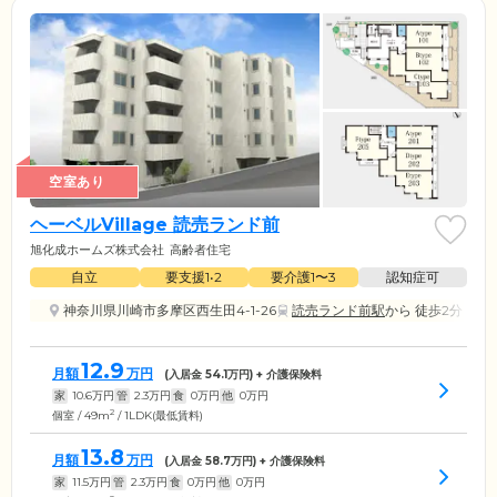
空室あり
ヘーベルVillage 読売ランド前
旭化成ホームズ株式会社
高齢者住宅
自立
要支援1•2
要介護1〜3
認知症可
神奈川県川崎市多摩区西生田4-1-26
読売ランド前駅
から 徒歩2分
12.9
月額
万円
(入居金
54.1
万円) + 介護保険料
家
10.6
万円
管
2.3
万円
食
0
万円
他
0
万円
2
個室 / 49m
/ 1LDK(最低賃料)
13.8
月額
万円
(入居金
58.7
万円) + 介護保険料
家
11.5
万円
管
2.3
万円
食
0
万円
他
0
万円