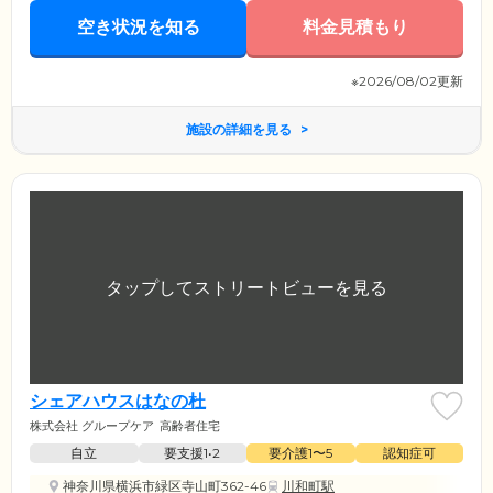
空き状況を知る
料金見積もり
※2026/08/02更新
施設の詳細を見る
シェアハウスはなの杜
株式会社 グループケア
高齢者住宅
自立
要支援1•2
要介護1〜5
認知症可
神奈川県横浜市緑区寺山町362-46
川和町駅