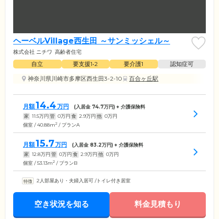
ヘーベルVillage西生田 ～サンミッシェル～
株式会社 ニチワ
高齢者住宅
自立
要支援1•2
要介護1
認知症可
神奈川県川崎市多摩区西生田3-2-10
百合ヶ丘駅
14.4
月額
万円
(入居金
74.7
万円) + 介護保険料
家
11.5
万円
管
0
万円
食
2.9
万円
他
0
万円
2
個室 / 40.88m
/ プランA
15.7
月額
万円
(入居金
83.2
万円) + 介護保険料
家
12.8
万円
管
0
万円
食
2.9
万円
他
0
万円
2
個室 / 53.13m
/ プランB
2人部屋あり・夫婦入居可
/
トイレ付き居室
空き状況を知る
料金見積もり