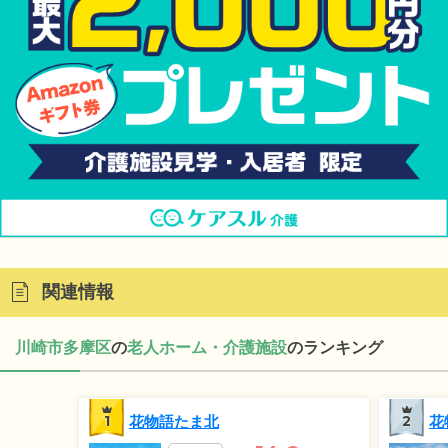
関連情報
川崎市多摩区
の
老人ホーム・介護施設
のランキング
1
花物語たま北
2
花