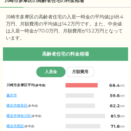
川崎市多摩区の高齢者住宅の料金相場
川崎市多摩区の高齢者住宅の入居一時金の平均値は
68.4
万円、月額費用の平均値は
14.2
万円です。また、中央値
は入居一時金が
70.0
万円、月額費用が
13.2
万円となって
います。
高齢者住宅の料金相場
入居金
月額費用
神
68.4
川崎市多摩区平均
(参考値)
万円
奈
川
59.6
藤沢市
万円
県
の
62.2
横浜市鶴見区
(参考値)
万円
入
居
81.9
横浜市神奈川区
(参考値)
万円
金
相
71.8
横浜市西区
(参考値)
万円
場