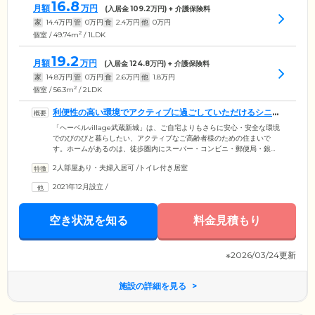
16.8
月額
万円
(入居金
109.2
万円) + 介護保険料
家
14.4
万円
管
0
万円
食
2.4
万円
他
0
万円
2
個室 / 49.74m
/ 1LDK
19.2
月額
万円
(入居金
124.8
万円) + 介護保険料
家
14.8
万円
管
0
万円
食
2.6
万円
他
1.8
万円
2
個室 / 56.3m
/ 2LDK
利便性の高い環境でアクティブに過ごしていただけるシニア
向け住宅です
「ヘーベルvillage武蔵新城」は、ご自宅よりもさらに安心・安全な環境
でのびのびと暮らしたい、アクティブなご高齢者様のための住まいで
す。ホームがあるのは、徒歩圏内にスーパー・コンビニ・郵便局・銀
行・病院が揃った利便性の高い環境。公園も複数あるので、お散歩や軽
2人部屋あり・夫婦入居可
/
トイレ付き居室
い運動などもお楽しみいただけます。当ホームは介護施設ではなく、賃
貸住宅。そのため、門限や外出制限はありません。外泊なども自由にし
2021年12月設立
/
ていただくことができます。JR南武線「武蔵新城」駅から徒歩9分とアク
セスしやすく、ご家族様やご友人様もお気軽に遊びに来ていただけま
す。
空き状況を知る
料金見積もり
※2026/03/24更新
施設の詳細を見る