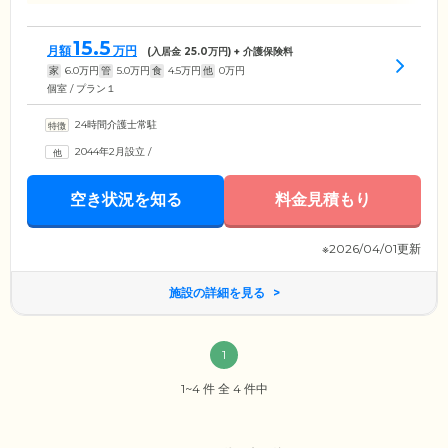
15.5
月額
万円
(入居金
25.0
万円) + 介護保険料
家
6.0
万円
管
5.0
万円
食
4.5
万円
他
0
万円
個室 / プラン１
24時間介護士常駐
2044年2月設立
/
空き状況を知る
料金見積もり
※2026/04/01更新
施設の詳細を見る
1
1~4 件 全 4 件中