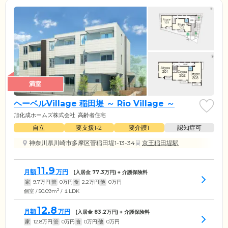
満室
ヘーベルVillage 稲田堤 ～ Rio Village ～
旭化成ホームズ株式会社
高齢者住宅
自立
要支援1•2
要介護1
認知症可
神奈川県川崎市多摩区菅稲田堤1-13-34
京王稲田堤駅
11.9
月額
万円
(入居金
77.3
万円) + 介護保険料
家
9.7
万円
管
0
万円
食
2.2
万円
他
0
万円
2
個室 / 50.09m
/ １LDK
12.8
月額
万円
(入居金
83.2
万円) + 介護保険料
家
12.8
万円
管
0
万円
食
0
万円
他
0
万円