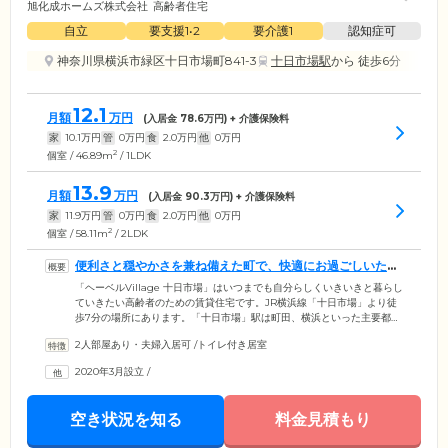
旭化成ホームズ株式会社
高齢者住宅
自立
要支援1•2
要介護1
認知症可
神奈川県横浜市緑区十日市場町841-3
十日市場駅
から 徒歩6分
12.1
月額
万円
(入居金
78.6
万円) + 介護保険料
家
10.1
万円
管
0
万円
食
2.0
万円
他
0
万円
2
個室 / 46.89m
/ 1LDK
13.9
月額
万円
(入居金
90.3
万円) + 介護保険料
家
11.9
万円
管
0
万円
食
2.0
万円
他
0
万円
2
個室 / 58.11m
/ 2LDK
便利さと穏やかさを兼ね備えた町で、快適にお過ごしいただ
けます
「ヘーベルVillage 十日市場」はいつまでも自分らしくいきいきと暮らし
ていきたい高齢者のための賃貸住宅です。JR横浜線「十日市場」より徒
歩7分の場所にあります。「十日市場」駅は町田、横浜といった主要都市
に直通で行くことができ、外出しやすい立地です。当ホームからの徒歩
2人部屋あり・夫婦入居可
/
トイレ付き居室
圏内にはコンビニ、スーパー、ドラッグストアといった便利に買い物が
できる店のほか、複数の銀行や郵便局、地区センター、図書館などもあ
2020年3月設立
/
り、快適にお過ごしいただけます。また周囲には保育園や学校、公園も
あり、落ち着いた環境で穏やかに生活していただけます。便利で穏やか
な町「十日市場」で、安心して快適な暮らしをお楽しみください。
空き状況を知る
料金見積もり