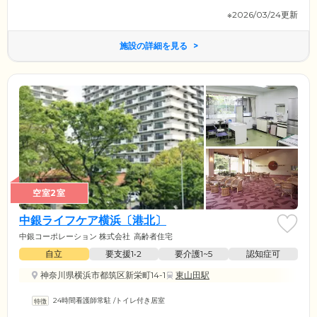
※2026/03/24更新
施設の詳細を見る
空室2室
中銀ライフケア横浜〔港北〕
中銀コーポレーション 株式会社
高齢者住宅
自立
要支援1•2
要介護1~5
認知症可
神奈川県横浜市都筑区新栄町14-1
東山田駅
24時間看護師常駐
/
トイレ付き居室