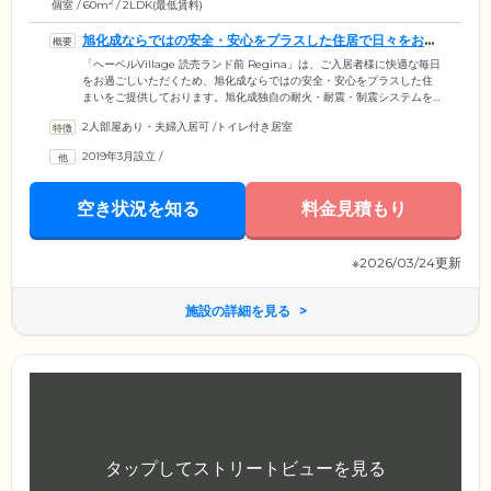
2
個室 / 60m
/ 2LDK(最低賃料)
旭化成ならではの安全・安心をプラスした住居で日々をお過
ごしください
「ヘーベルVillage 読売ランド前 Regina」は、ご入居者様に快適な毎日
をお過ごしいただくため、旭化成ならではの安全・安心をプラスした住
まいをご提供しております。旭化成独自の耐火・耐震・制震システムを
採用。24時間365日生活リズムの変化を見守るセンサー、具合が悪くなっ
2人部屋あり・夫婦入居可
/
トイレ付き居室
た場合に駆けつける緊急通報システムなどが、ご入居者様の毎日を守り
ます。さらに、室内の備え付けコントローラー(相談ボタン)からは、いつ
2019年3月設立
/
でも警備会社に常駐している看護師に健康相談が可能です。また、社会
福祉士などの相談員が月1回定期的に訪問。生活全般にわたるお悩みやご
相談をお伺いしていますので、お気軽になんでもご相談ください。
空き状況を知る
料金見積もり
※2026/03/24更新
施設の詳細を見る