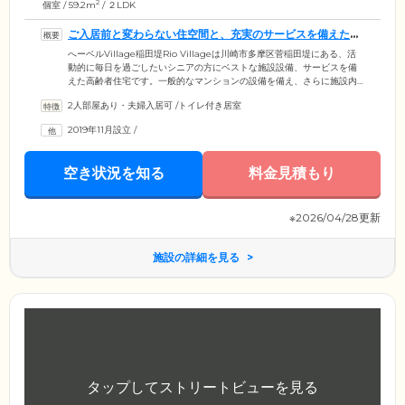
2
個室 / 59.2m
/ ２LDK
ご入居前と変わらない住空間と、充実のサービスを備えた高
齢者住宅です
へーベルVillage稲田堤Rio Villageは川崎市多摩区菅稲田堤にある、活
動的に毎日を過ごしたいシニアの方にベストな施設設備、サービスを備
えた高齢者住宅です。一般的なマンションの設備を備え、さらに施設内
は完全バリアフリー設計としているため、将来つえや車いすをご利用い
2人部屋あり・夫婦入居可
/
トイレ付き居室
ただく場合も安心です。居室は暮らしやすさを追求し、ゆったりとした
居住スペースを確保。トイレ・風呂・洗濯機置き場を室内に設置し、プ
2019年11月設立
/
ライバシーにも配慮しました。ほかのご入居者様の生活音を気にするこ
となく、自由なペースで快適にお過ごしいただけます。
空き状況を知る
料金見積もり
※2026/04/28更新
施設の詳細を見る