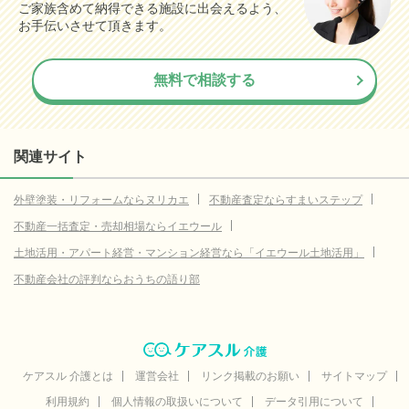
ご家族含めて納得できる施設に出会えるよう、
0.4
秦野市
お手伝いさせて頂きます。
(参考値)
万円
24.0
厚木市
(参考値)
万円
無料で相談する
60.7
大和市
(参考値)
万円
横浜市中区
データなし
横浜市磯子区
データなし
関連サイト
横浜市金沢区
データなし
外壁塗装・リフォームならヌリカエ
不動産査定ならすまいステップ
横浜市戸塚区
データなし
不動産一括査定・売却相場ならイエウール
横浜市港南区
データなし
土地活用・アパート経営・マンション経営なら「イエウール土地活用」
横浜市栄区
データなし
不動産会社の評判ならおうちの語り部
横浜市泉区
データなし
横浜市青葉区
データなし
横浜市都筑区
データなし
ケアスル 介護とは
運営会社
リンク掲載のお願い
サイトマップ
利用規約
個人情報の取扱いについて
データ引用について
川崎市幸区
データなし