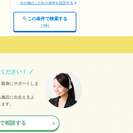
その他のこだわり条件を設定する
この条件で検索する
(
1
件)
せください！
、親身にサポートしま
る施設に出会えるよ
きます。
で相談する