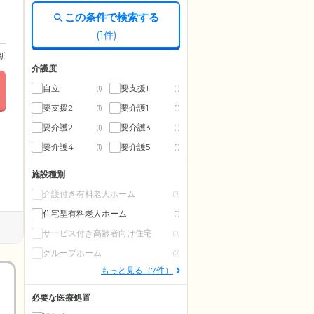
この条件で検索する
(
1
件)
更新
介護度
自立
要支援1
(1)
(1)
要支援2
要介護1
(1)
(1)
要介護2
要介護3
(1)
(1)
要介護4
要介護5
(1)
(1)
施設種別
介護付き有料老人ホーム
(0)
住宅型有料老人ホーム
(1)
サービス付き高齢者向け住宅
(0)
グループホーム
(0)
もっと見る（7件）
必要な医療処置