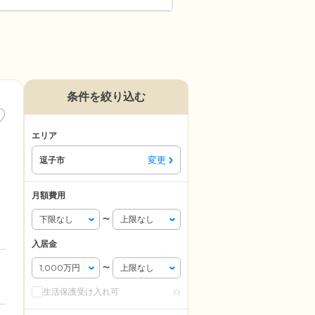
条件を絞り込む
エリア
変更
逗子市
月額費用
〜
入居金
〜
生活保護受け入れ可
(0)