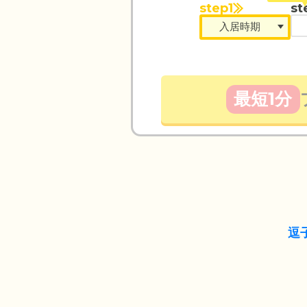
step1
st
最短1分
逗