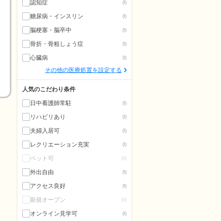
認知症
(1)
糖尿病・インスリン
(1)
脳梗塞・脳卒中
(1)
骨折・骨粗しょう症
(1)
心臓病
(1)
その他の医療処置を設定する
人気のこだわり条件
日中看護師常駐
(1)
リハビリあり
(1)
夫婦入居可
(1)
レクリエーション充実
(1)
ペット可
(0)
外出自由
(1)
アクセス良好
(1)
新規オープン
(0)
オンライン見学可
(1)