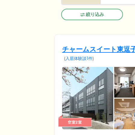
絞り込み
チャームスイート東逗
(
入居体験談1件
)
空室2室