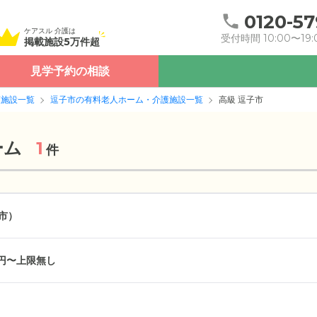
0120-57
ケアスル 介護は
受付時間 10:00〜19:
掲載施設5万件超
見学予約の相談
護施設一覧
逗子市の有料老人ホーム・介護施設一覧
高級 逗子市
ーム
1
件
市）
万円〜上限無し