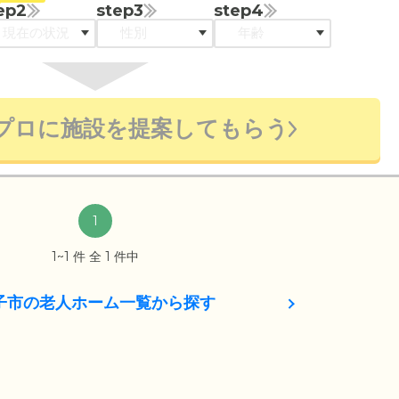
ep2
step3
step4
プロに施設を提案してもらう
1
1~1 件 全 1 件中
子市の老人ホーム一覧から探す