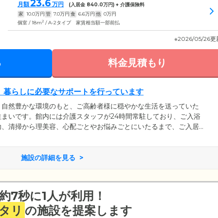
23.6
月額
万円
(入居金
840.0
万円) + 介護保険料
家
10.0
万円
管
7.0
万円
食
6.6
万円
他
0
万円
2
個室 / 18m
/ A-2タイプ 家賃相当額一部前払
※2026/05/26
る
料金見積もり
。暮らしに必要なサポートを行っています
、自然豊かな環境のもと、ご高齢者様に穏やかな生活を送っていた
まいです。館内には介護スタッフが24時間常駐しており、ご入浴
助、清掃から理美容、心配ごとやお悩みごとにいたるまで、ご入居
施。また、起床時のほか、朝食や服薬、朝の体操やティータイムの
を行い、ご入居者様が居室に閉じこもらないような取り組みを実施
庫南クリニック」や「マーメイド歯科クリニック」など多数の医療
施設の詳細を見る
康管理をサポートしています。
約7秒に1人が利用！
タリ
の施設を提案します