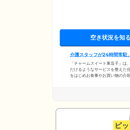
空き状況を知
介護スタッフが24時間常駐
「チャームスイート東逗子」は
だけるようなサービスを整えた住
をはじめお食事やお買い物の介
者様に寄り添ったサポートを実
際など1日に5回以上はお声がけ
しています。さらに、「金沢文
機関と連携し、ご入居者様の健
ピッ