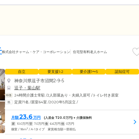
子
株式会社チャーム・ケア・コーポレーション
住宅型有料老人ホーム
自立
要支援1•2
要介護1〜5
認知症可
神奈川県逗子市沼間2-9-5
逗子・葉山駅
24時間介護士常駐
/
2人部屋あり・夫婦入居可
/
トイレ付き居室
定員71名
/
居室64室
/
2020年5月設立
/
23.6
月額
万円
(入居金
720.0
万円) + 介護保険料
家
10.0
万円
管
7.0
万円
食
6.6
万円
他
0
万円
2
個室 / 18m
/ A-1タイプ 家賃相当額一部前払