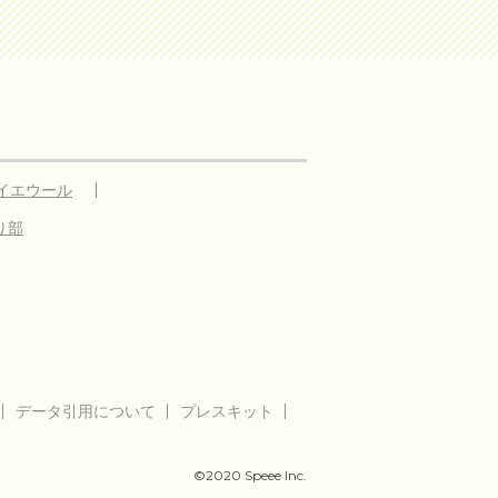
イエウール
り部
データ引用について
プレスキット
©2020 Speee Inc.