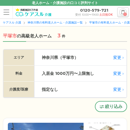
老人ホーム・介護施設の口コミ評判サイト
0120-579-721
掲載施設5万件超
0
受付 10:00〜19:00
土日祝OK
ケアスル 介護
神奈川県の有料老人ホーム・介護施設一覧
平塚市の有料老人ホーム・介護
3
平塚市
の
高級老人ホーム
件
変更
神奈川県（平塚市）
エリア
入居金 1000万円〜上限無し
変更
料金
指定なし
変更
介護度/医療
絞り込み