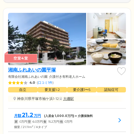
空室4室
湘南ふれあいの園平塚
有限会社湘南ふれあいの園
介護付き有料老人ホーム
4.0
(
口コミ1件
)
自立
要支援1•2
要介護1〜5
認知症可
神奈川県平塚市袖ケ浜1-12
大磯駅
21.2
月額
万円
(入居金
1,000.0
万円) + 介護保険料
家
0
万円
管
6.0
万円
食
15.2
万円
他
0
万円
2
個室 / 21.11m
/ Aタイプ