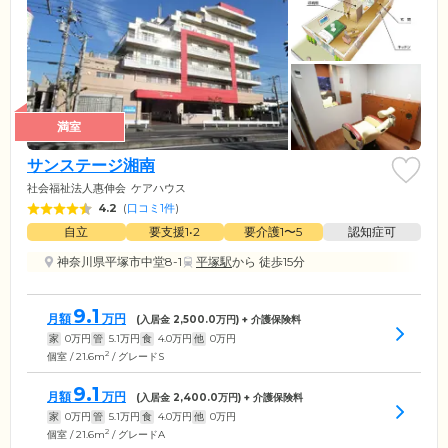
満室
サンステージ湘南
社会福祉法人惠伸会
ケアハウス
4.2
(
口コミ1件
)
自立
要支援1•2
要介護1〜5
認知症可
神奈川県平塚市中堂8-1
平塚駅
から 徒歩15分
9.1
月額
万円
(入居金
2,500.0
万円) + 介護保険料
家
0
万円
管
5.1
万円
食
4.0
万円
他
0
万円
2
個室 / 21.6m
/ グレードS
9.1
月額
万円
(入居金
2,400.0
万円) + 介護保険料
家
0
万円
管
5.1
万円
食
4.0
万円
他
0
万円
2
個室 / 21.6m
/ グレードA