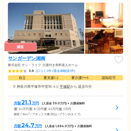
満室
サンガーデン湘南
株式会社 サン・ライフ
介護付き有料老人ホーム
3.9
(
口コミ2件
/
退去体験談1件
)
自立
要支援1•2
要介護1〜5
認知症可
神奈川県平塚市中堂18-4
平塚駅
から 徒歩19分
21.1
月額
万円
(入居金
39.0
万円) + 介護保険料
家
6.5
万円
管
8.1
万円
食
6.5
万円
他
0
万円
2
個室 / 16m
/ アネックス棟:月払いプラン(Aタイプ)
24.7
月額
万円
(入居金
1,694.0
万円) + 介護保険料