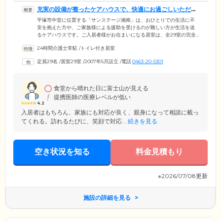
充実の設備が整ったケアハウスで、快適にお過ごしいただけ
ます
平塚市中堂に位置する「サンステージ湘南」は、おひとりでの生活に不
安を抱えた方や、ご家族様による援助を受けるのが難しい方が生活を送
るケアハウスです。ご入居者様がお住まいになる居室は、全29室の完全
個室。約21.6㎡の広々とした居室内には、トイレやエアコン、床暖房を完
24時間介護士常駐
/
トイレ付き居室
備しており、おひとりの時間も快適にお過ごしいただけます。さらに、
全居室にミニキッチンも完備。ご自身で料理を楽しまれたいご入居者様
定員29名
/
居室29室
/
2007年5月設立
/
電話
0463-20-5301
にお喜びいただいています。また、共用部分には、ビューティーサロン
もご用意。みだしなみにこだわるご入居者様にも、さっぱりとした気分
でお過ごしいただける環境を整えています。
食堂から晴れた日に富士山が見える
提携医師の医療レベルが低い
4.2
入居者はもちろん、家族にも対応が良く、親身になって相談に載っ
てくれる。訪れるたびに、笑顔で対応...
続きを見る
空き状況を知る
料金見積もり
※2026/07/08更新
施設の詳細を見る