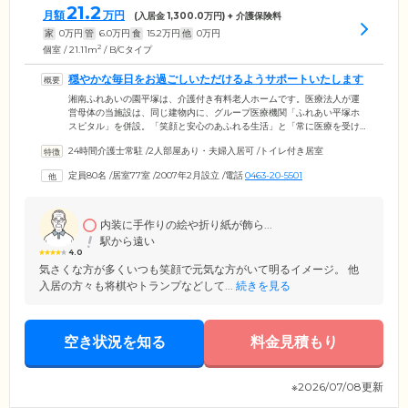
21.2
月額
万円
(入居金
1,300.0
万円) + 介護保険料
家
0
万円
管
6.0
万円
食
15.2
万円
他
0
万円
2
個室 / 21.11m
/ B/Cタイプ
穏やかな毎日をお過ごしいただけるようサポートいたします
湘南ふれあいの園平塚は、介護付き有料老人ホームです。医療法人が運
営母体の当施設は、同じ建物内に、グループ医療機関「ふれあい平塚ホ
スピタル」を併設。「笑顔と安心のあふれる生活」と「常に医療を受け
られる環境」を実現するため、医療スタッフと介護スタッフが連携して
24時間介護士常駐
/
2人部屋あり・夫婦入居可
/
トイレ付き居室
ご入居者様の日々の暮らしをサポートしています。安心して穏やかな毎
日をお過ごしいただけるよう、経験豊富なスタッフを24時間365日体制で
定員80名
/
居室77室
/
2007年2月設立
/
電話
0463-20-5501
配置しており、突然の体調変化にも柔軟にご対応。通院や入院が必要に
なった場合でも、しっかりサポートさせていただきます。
内装に手作りの絵や折り紙が飾ら...
駅から遠い
4.0
気さくな方が多くいつも笑顔で元気な方がいて明るイメージ。 他
入居の方々も将棋やトランプなどして...
続きを見る
空き状況を知る
料金見積もり
※2026/07/08更新