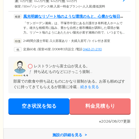
家
0
万円
管
13.2
万円
食
6.5
万円
他
5.0
万円
2
個室 / 50m
/ レジデンス棟:入居一時金プラン(一人入居)最低賃料
風光明媚なリゾート地のような環境のもと、心豊かな毎日を
お過ごしください
「サンガーデン湘南」は、平塚市中堂にある介護付き有料老人ホームで
す。雄大な相模湾に臨み、豊かな自然と都市機能が調和した環境が魅
力。リゾート地のようにあたたかい陽光が差す湘南の街で、いつまでも
心豊かな毎日をお届けします。館内は空間デザインにこだわり、ホテル
24時間介護士常駐
/
2人部屋あり・夫婦入居可
/
トイレ付き居室
のような高級感と安らぎに満ちた雰囲気を演出。館内には明るく広々と
したラウンジやダイニング、さまざまな娯楽を備えたホビールーム、天
定員60名
/
居室45室
/
2008年3月設立
/
電話
0463-21-2110
然温泉を楽しめる大浴場などをご用意しました。その日の気分に合わせ
てお好きな場所で、安らぎのひとときをお過ごしください。また、全48
室のお部屋にはナースコールを完備。お困りの際にはすぐにスタッフが
駆け付けます。
レストランから富士山が見える。
持ち込むものなどにけっこう規制...
4.4
部屋での飲食や持ち込むものにかなり規制がある。お茶も頼めばす
ぐに持ってきてもらえるが部屋に冷蔵...
続きを見る
空き状況を知る
料金見積もり
※2026/08/07更新
施設の詳細を見る