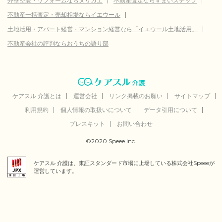
外壁塗装・リフォームならヌリカエ
不動産査定ならすまいステップ
不動産一括査定・売却相場ならイエウール
土地活用・アパート経営・マンション経営なら「イエウール土地活用」
不動産会社の評判ならおうちの語り部
ケアスル 介護とは
運営会社
リンク掲載のお願い
サイトマップ
利用規約
個人情報の取扱いについて
データ引用について
プレスキット
お問い合わせ
©2020 Speee Inc.
ケアスル 介護は、東証スタンダード市場に上場している株式会社Speeeが
運営しています。