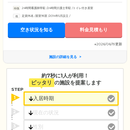
24時間看護師常駐
/
24時間介護士常駐
/
トイレ付き居室
定員95名
/
居室95室
/
2014年5月設立
/
空き状況を知る
料金見積もり
※2026/06/19更新
施設の詳細を見る
約7秒に1人が利用！
ピッタリ
の施設を提案します
STEP
1
2
3