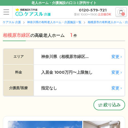
老人ホーム・介護施設の口コミ評判サイト
0120-579-721
掲載施設5万件超
0
受付 10:00〜19:00
土日祝OK
ケアスル 介護
神奈川県の有料老人ホーム・介護施設一覧
相模原市の有料老人ホーム・介
1
相模原市緑区
の
高級老人ホーム
件
変更
神奈川県（相模原市緑区...
エリア
入居金 1000万円〜上限無し
変更
料金
指定なし
変更
介護度/医療
絞り込み