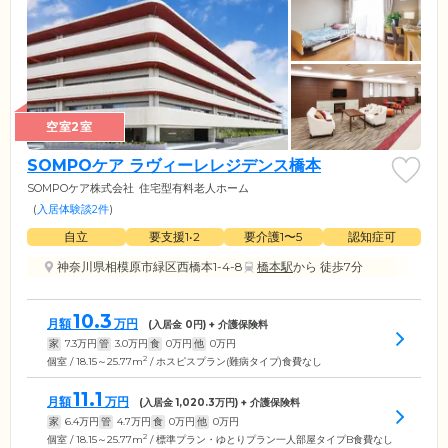
空室2室
SOMPOケア ラヴィーレレジデンス橋本
SOMPOケア株式会社
住宅型有料老人ホーム
(
入居体験談2件
)
自立
要支援1•2
要介護1〜5
認知症可
神奈川県相模原市緑区西橋本1-4-8
橋本駅
から 徒歩7分
10.3
月額
万円
(入居金
0
円) + 介護保険料
家
7.3
万円
管
3.0
万円
食
0
万円
他
0
万円
2
個室 / 18.15～25.77m
/ ホスピスプラン(難病タイプ)食費なし
11.1
月額
万円
(入居金
1,020.3
万円) + 介護保険料
家
6.4
万円
管
4.7
万円
食
0
万円
他
0
万円
2
個室 / 18.15～25.77m
/ 標準プラン・ゆとりプラン一人部屋タイプB食費なし