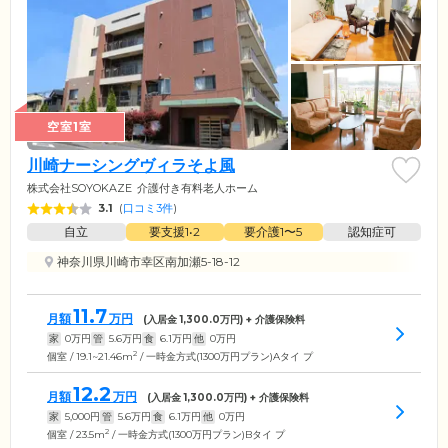
空室1室
川崎ナーシングヴィラそよ風
株式会社SOYOKAZE
介護付き有料老人ホーム
3.1
(
口コミ3件
)
自立
要支援1•2
要介護1〜5
認知症可
神奈川県川崎市幸区南加瀬5-18-12
11.7
月額
万円
(入居金
1,300.0
万円) + 介護保険料
家
0
万円
管
5.6
万円
食
6.1
万円
他
0
万円
2
個室 / 19.1~21.46m
/ 一時金方式(1300万円プラン)Aタイ プ
12.2
月額
万円
(入居金
1,300.0
万円) + 介護保険料
家
5,000
円
管
5.6
万円
食
6.1
万円
他
0
万円
2
個室 / 23.5m
/ 一時金方式(1300万円プラン)Bタイ プ