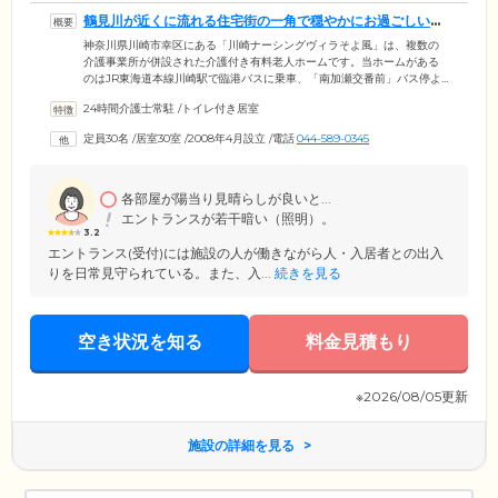
鶴見川が近くに流れる住宅街の一角で穏やかにお過ごしいた
だけます
神奈川県川崎市幸区にある「川崎ナーシングヴィラそよ風」は、複数の
介護事業所が併設された介護付き有料老人ホームです。当ホームがある
のはJR東海道本線川崎駅で臨港バスに乗車、「南加瀬交番前」バス停よ
り徒歩6分。周囲は閑静な住宅街で、落ち着いた環境の中で穏やかにお過
24時間介護士常駐
/
トイレ付き居室
ごしいただけます。晴れた日にスタッフと共に行く鶴見川へのお散歩
は、ご入居のみなさまの楽しみのひとつです。ご入居対象は満70歳以上
定員30名
/
居室30室
/
2008年4月設立
/
電話
044-589-0345
で身の回りのことがご自身でできる「自立」の方と、要支援・要介護の
認定を受けた方。胃ろうやストーマ、在宅酸素など医療的な処置が必要
な方、認知症の方のご入居もご相談に応じます。ぜひお気軽にお問合せ
ください。
各部屋が陽当り見晴らしが良いと...
エントランスが若干暗い（照明）。
3.2
エントランス(受付)には施設の人が働きながら人・入居者との出入
りを日常見守られている。また、入...
続きを見る
空き状況を知る
料金見積もり
※2026/08/05更新
施設の詳細を見る