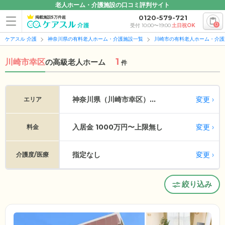
老人ホーム・介護施設の口コミ評判サイト
0120-579-721
掲載施設5万件超
0
受付 10:00〜19:00
土日祝OK
ケアスル 介護
神奈川県の有料老人ホーム・介護施設一覧
川崎市の有料老人ホーム・介護
1
川崎市幸区
の
高級老人ホーム
件
変更
神奈川県（川崎市幸区）...
エリア
入居金 1000万円〜上限無し
変更
料金
指定なし
変更
介護度/医療
絞り込み