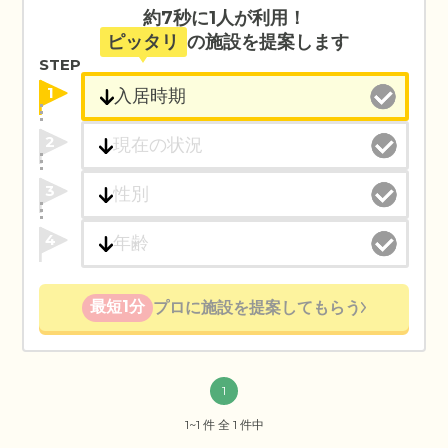
約7秒に1人が利用！
ピッタリ
の施設を提案します
STEP
1
2
3
4
最短1分
プロに施設を提案してもらう
1
1~1 件 全 1 件中