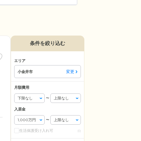
条件を絞り込む
エリア
変更
小金井市
月額費用
〜
入居金
〜
生活保護受け入れ可
(0)