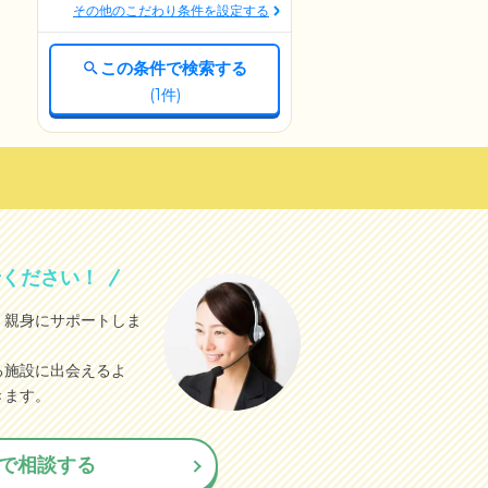
その他のこだわり条件を設定する
この条件で検索する
(
1
件)
せください！
、親身にサポートしま
る施設に出会えるよ
きます。
で相談する