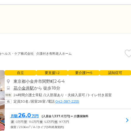
合ヘルス・ケア株式会社
介護付き有料老人ホーム
自立
要支援1•2
要介護1〜5
認知症可
東京都小金井市関野町2-6-4
花小金井駅
から 徒歩18分
24時間介護士常駐
/
2人部屋あり・夫婦入居可
/
トイレ付き居室
定員30名
/
居室28室
/
電話
042-387-2255
26.0
月額
万円
(入居金
1,337.0
万円) + 介護保険料
家
0
万円
管
11.0
万円
食
5.3
万円
他
9.7
万円
2
個室 / 21.06m
/ A-1タイプ(5年終身契約)