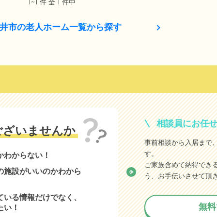
1~1 件 全 1 件中
井市の老人ホーム一覧から探す
相談員にお任
ございませんか
事前相談から入居まで
す。
かわからない！
ご家族含めて納得でき
の施設がいいのかわから
う、お手伝いさせて頂
ている情報だけでなく、
無料
たい！