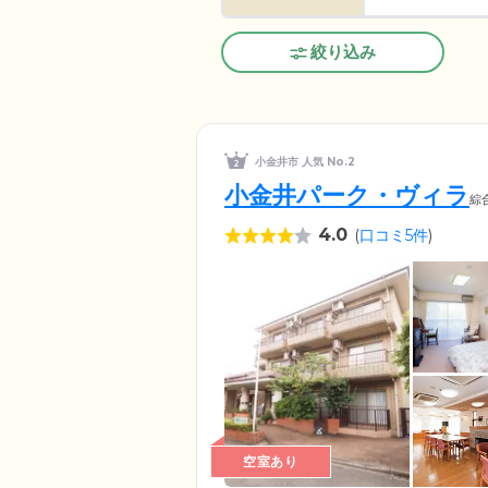
絞り込み
小金井市 人気 No.2
小金井パーク・ヴィラ
綜
4.0
(
口コミ5件
)
空室あり