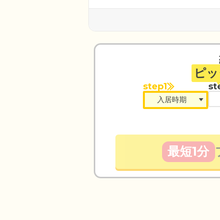
ピッ
step1
st
最短1分