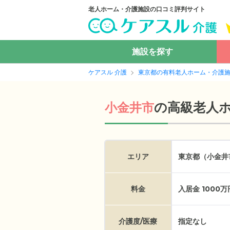
老人ホーム・介護施設の口コミ評判サイト
施設を探す
ケアスル 介護
東京都の有料老人ホーム・介護
の
高級老人
小金井市
エリア
東京都（小金井
料金
入居金 1000
介護度/医療
指定なし