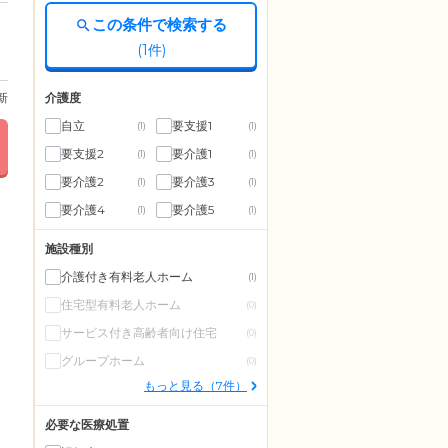
この条件で検索する
(
1
件)
介護度
更新
自立
要支援1
(1)
(1)
要支援2
要介護1
(1)
(1)
要介護2
要介護3
(1)
(1)
要介護4
要介護5
(1)
(1)
施設種別
介護付き有料老人ホーム
(1)
住宅型有料老人ホーム
(0)
サービス付き高齢者向け住宅
(0)
グループホーム
(0)
もっと見る（7件）
必要な医療処置