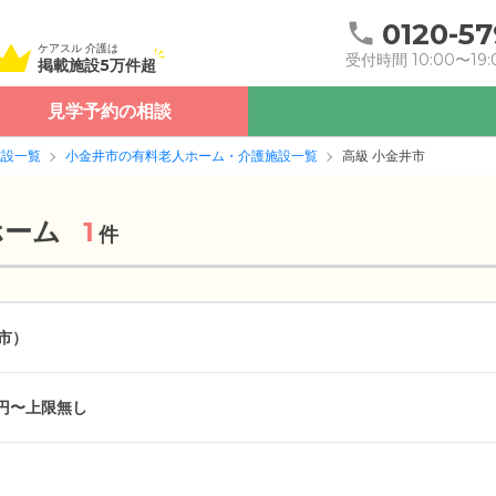
0120-57
ケアスル 介護は
受付時間 10:00〜19:
掲載施設5万件超
見学予約の相談
施設一覧
小金井市の有料老人ホーム・介護施設一覧
高級 小金井市
ホーム
1
件
市）
万円〜上限無し