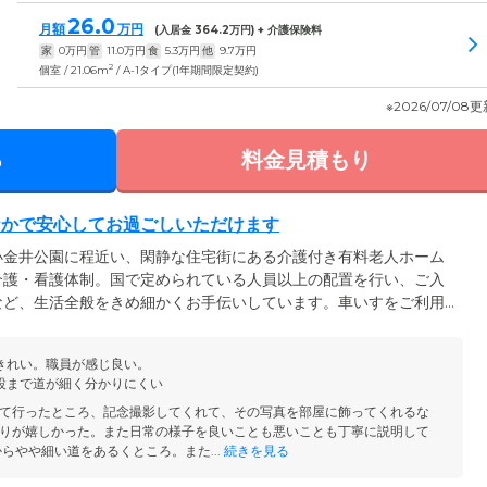
26.0
月額
万円
(入居金
364.2
万円) + 介護保険料
家
0
万円
管
11.0
万円
食
5.3
万円
他
9.7
万円
2
個室 / 21.06m
/ A-1タイプ(1年期間限定契約)
※2026/07/08
る
料金見積もり
なかで安心してお過ごしいただけます
小金井公園に程近い、閑静な住宅街にある介護付き有料老人ホーム
介護・看護体制。国で定められている人員以上の配置を行い、ご入
など、生活全般をきめ細かくお手伝いしています。車いすをご利用
方など、さまざまなお体の状態や症状をお持ちのご入居様に対し
ポートを徹底。安心してお過ごしいただけるように努めています。
きれい。職員が感じ良い。
朝の急な体調不良や転倒によるお怪我などにも迅速にご対応。介護
設まで道が細く分かりにくい
連携し、的確な対処をいたします。
て行ったところ、記念撮影してくれて、その写真を部屋に飾ってくれるな
りが嬉しかった。また日常の様子を良いことも悪いことも丁寧に説明して
らやや細い道をあるくところ。また...
続きを見る