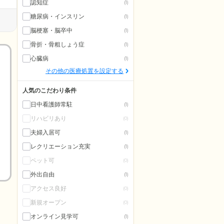
認知症
(1)
糖尿病・インスリン
(1)
脳梗塞・脳卒中
(1)
骨折・骨粗しょう症
(1)
心臓病
(1)
その他の医療処置を設定する
人気のこだわり条件
日中看護師常駐
(1)
リハビリあり
(0)
夫婦入居可
(1)
レクリエーション充実
(1)
ペット可
(0)
外出自由
(1)
アクセス良好
(0)
新規オープン
(0)
オンライン見学可
(1)