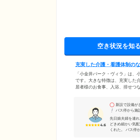
空き状況を知
充実した介護・看護体制の
「小金井パーク・ヴィラ」は、
です。大きな特徴は、充実した
居者様のお食事、入浴、排せつ
の方、寝たきりの方、認知症の
て、お一人おひとりに合ったサ
新設で設備が
24時間体制で常駐し、夜間や早
バス停から施
スタッフ・看護師、提携病院と
先日娘夫婦を連れ
どきめ細かい気配
4.6
くれた。 バス停か