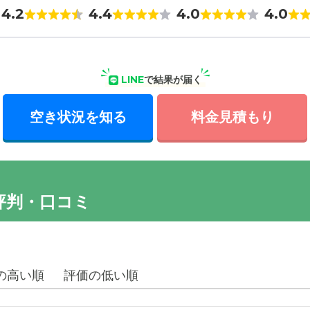
4.2
4.4
4.0
4.0
LINE
で結果が届く
空き状況を知る
料金見積もり
評判・口コミ
の高い順
評価の低い順