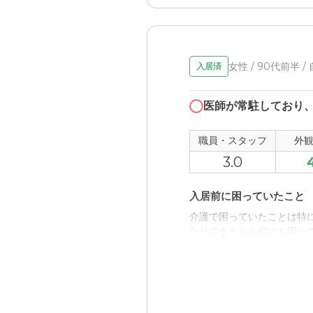
女性 / 90代前半 /
入居済
医師が常駐しており
職員・スタッフ
外
3.0
入居前に困っていたこと
介護で困っていたことは特
たりできるから何にも困っ
入居後どうなったか？
スタッフさんが親身になっ
と思う。