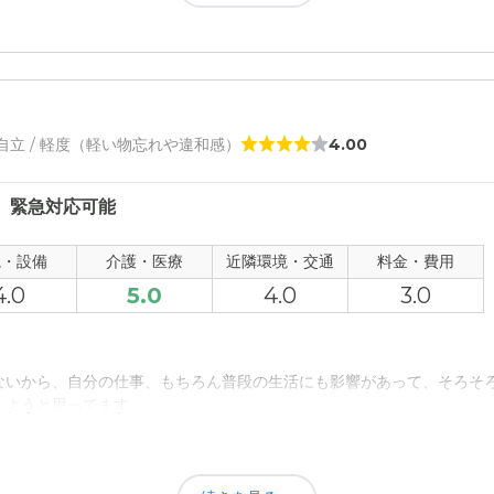
た。
からない。相場がわからないから、妥当なのかどうかわかりません。
評価
た。家から近くのでところにあるので、いざとなったら帰れるから。で
者の雰囲気について
/ 自立 / 軽度（軽い物忘れや違和感）
4.00
しくて、入居者ひとりひとりのことをちゃんと考えているなと思います
、緊急対応可能
について
観・設備
介護・医療
近隣環境・交通
料金・費用
清潔感があると思います。お部屋もまとまっていて快適に過ごせるのか
4.0
5.0
4.0
3.0
て
できるなと思います。これからもなにかあったときはお世話になりたい
ないから、自分の仕事、もちろん普段の生活にも影響があって、そろそ
しようと思ってます。
について
ゃ良くてビックリしました。家から近くてなにかあったときは帰りやす
るようになって、余裕ができて、徐々に元の生活に戻ってるような気が