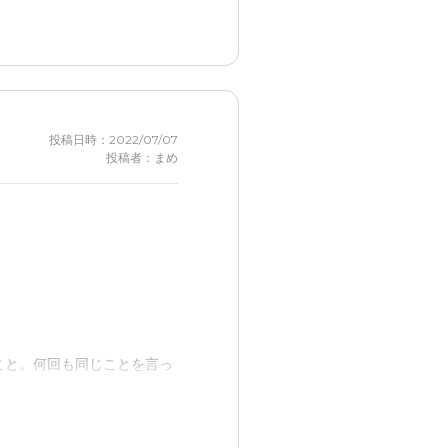
います。
うし、自分のレベルがあるや
投稿日時：2022/07/07
投稿者：まめ
もと思って
だなあ
あったら、すぐ駆けつけてく
こと。何回も同じことを言っ
入居になったら、あまり出か