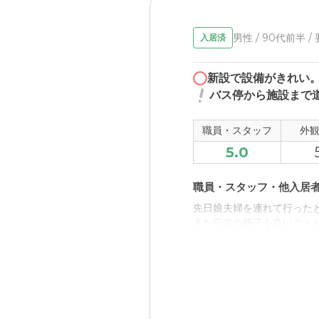
男性 / 90代前半 /
入居済
新設で設備がきれい
バス停から施設まで
職員・スタッフ
外
5.0
職員・スタッフ・他入居
先日娘夫婦を連れて行った
また日常の様子を良いこと
近隣環境や交通アクセス
バス停からやや細い道をあ
については現時点では問題