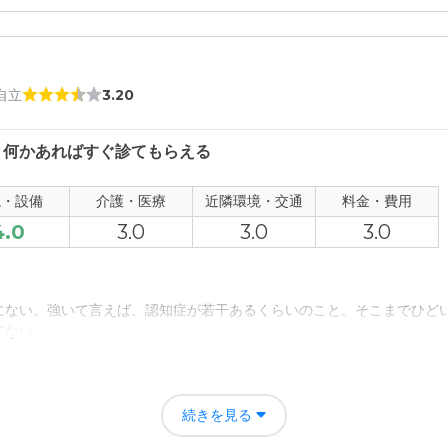
 自立
3.20
、何かあればすぐ診てもらえる
観・設備
介護・医療
近隣環境・交通
料金・費用
4.0
3.0
3.0
3.0
にない。強いて言えば、認知症が若干あるくらいのこと。そこまでひど
てない。
てケアしてくれるからだと思います。でもまだ大変なこともあるからし
続きを見る