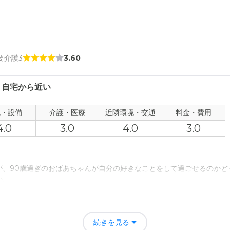
評価
寄り添ってくれるところが良いと思う。個室も清潔で綺麗だと思う。
者の雰囲気について
 要介護3
3.60
りちゃんと見てくれてありがたいと思う。他の入居者のかたはほとんど
、自宅から近い
について
ちょうどいいと思う。モノがたくさん置けるから収納もあって良い。
観・設備
介護・医療
近隣環境・交通
料金・費用
4.0
3.0
4.0
3.0
て
ので、なにかあったときにはすぐ診てくれるから良いと思う。
が、90歳過ぎのおばあちゃんが自分の好きなことをして過ごせるのかど
について
か。
静かに過ごせる。また、家が近くもあるからなにかあった時はすぐ駆け
孤立していたと言っていたが、徐々にお友達もできておしゃべりしてい
続きを見る