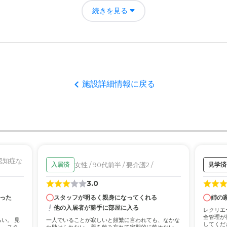
たように思う。入居前とあとでは、全然大変さが違う。祖母の顔つきが
続きを見る
ど、入居して良かったと思う
生するところがあるので、明白ですが、これ以上普段出来ないかもと思
評価
った。入居されている方との交流も楽しそうだし、ご飯も美味しそうに
者の雰囲気について
施設詳細情報に戻る
良かったと思う。入居して新しい出会いもありそうだなと思った。
について
にしているなと思った。また、設備も整っていて安心して任せられると
て
/ 認知症な
女性 / 90代前半 / 要介護2 /
入居済
見学済
ど、十分に行き届いているなと思った。先生方も信頼できそう。
3.0
った
スタッフが明るく親身になってくれる
姉の
について
他の入居者が勝手に部屋に入る
レクリエ
のが良いと思う。緊急時にすぐにでも駆けつけられる。また立地も良か
全管理が
い。 見
一人でいることが寂しいと頻繁に言われても、なかな
してくだ