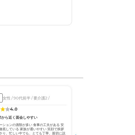
生き生きしてきたように思
って。
思う。
思った。
女性 / 90代前半 / 要介護2 /
男性 / 80代後半 / 要介
入居済
4.0
4.4
家から近く面会しやすい
多摩川が近くで散歩しやすい
リハビリの機材が少ない
ーションの酒類が多い 食事の工夫がある 安
った。
徹底している 家族が通いやすい 笑顔で挨拶
部屋に閉じこもりがちになって、口
さり、忙しい中でも、とても丁寧、親切に説