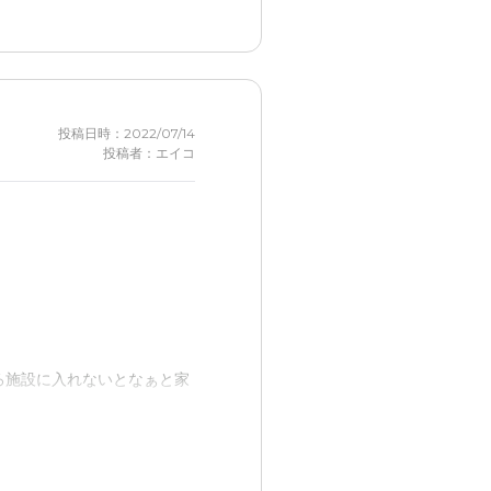
きれば帰させたくはないが。
投稿日時：2022/07/14
投稿者：エイコ
。他の入居者は正直わかりま
なと思う。
と思います。
ろ施設に入れないとなぁと家
いので。
します。