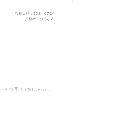
投稿日時：2024/07/24
投稿者：ひろひろ
細かい気配りが嬉しかった。
り方が難しい点。内部や運営