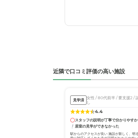
けたりしないだろうし。
祖母の負担が少しでも減っ
う。まだまだ手はかかるけ
料金費用について
決まってる料金が別途に発
小金井パーク・ヴィラの
施設の全体の雰囲気が良か
職員・スタッフ・他入居
みなさん優しそうな方達で
近隣で口コミ評価の高い施設
外観・内装・居室・設備
ひとりひとりの空間を大事
介護医療サービスについ
女性 / 80代前半 / 要支援2 
見学済
し
細かいことはわからないけ
4.4
スタッフの説明が丁寧で分かりやすか
近隣環境や交通アクセス
居室の見学ができなかった
なんと言っても通いやすい
駅からのアクセスが良い 施設が新しく、明る