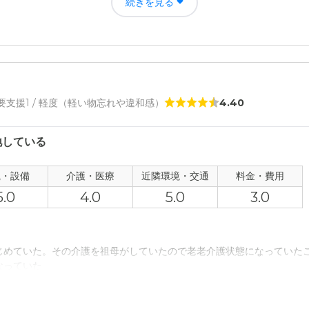
続きを見る
ところわかりません。良くも悪くもなく、ちょうどいいのかなと思って
評価
ころだと、設備も充実してるし、介護ヘルパーさんも在籍数が多いだろ
にくいです。
者の雰囲気について
/ 要支援1 / 軽度（軽い物忘れや違和感）
4.40
ちろんもっと接触しないとわからないけど、このまま入居してもいいか
地している
について
も良い。部屋内だと細かいとこはまです用意されてるから、とても立派
観・設備
介護・医療
近隣環境・交通
料金・費用
5.0
4.0
5.0
3.0
て
て。施設だと充実してるから、安心です。24時間先生が滞在し、なんか
じめていた。その介護を祖母がしていたので老老介護状態になっていた
なっていた
について
通らないようなところ。なのであんしんです。交通ば便利ではないが、