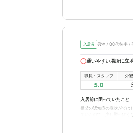
料金費用について
料金設定については正直な
小金井パーク・ヴィラの
そうですね、料金が高いと
うな施設、なかなか見つけ
職員・スタッフ・他入居
男性 / 80代後半 
入居済
皆さんが優しそうです。も
通いやすい場所に立
外観・内装・居室・設備
外観が綺麗で、周りの環境
職員・スタッフ
外
5.0
介護医療サービスについ
家族での介護が限度があっ
入居前に困っていたこと
れそうで安心。
祖父の認知症の症状がでは
ていたので、少し鬱っぽく
近隣環境や交通アクセス
静かな場所だから、車すら
入居後どうなったか？