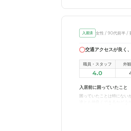
小金井パーク・ヴィラの
施設は綺麗だから。住人に
職員・スタッフ・他入居
女性 / 90代前半 /
入居済
スタッフさんはひとりひと
交通アクセスが良く
外観・内装・居室・設備
住居は広くも狭くもなく、
職員・スタッフ
外
4.0
介護医療サービスについ
医師が常駐してくれている
入居前に困っていたこと
困っていたことは特にない
近隣環境や交通アクセス
達とも仲良くできるかどう
普通の住宅街にあるので、
入居後どうなったか？
料金費用について
最初はなかなか輪に入れず