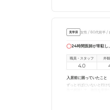
施設の方が優しくて良かっ
料金については正直よくわ
小金井パーク・ヴィラの
まずは、立地の点が良かっ
職員・スタッフ・他入居
女性 / 80代前半 
見学済
施設の職員さんはとても優
せん。
24時間医師が常駐し
外観・内装・居室・設備
職員・スタッフ
外
外観も内装もとても綺麗で
4.0
介護医療サービスについ
入居前に困っていたこと
本当に良く診てくれて安心
ずっとそばにいないと行け
族で相談して、施設を見学
近隣環境や交通アクセス
交通アクセスはめちゃくち
入居後どうなったか？
しばらく自分の時間を持て