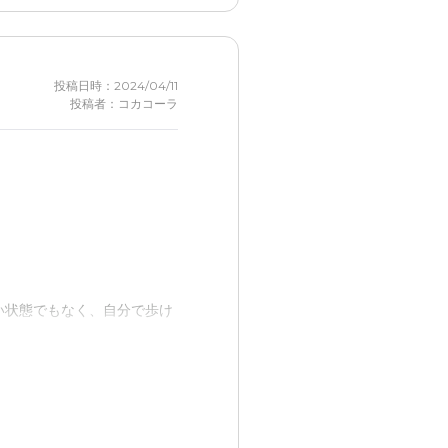
投稿日時：2024/04/11
投稿者：コカコーラ
い状態でもなく、自分で歩け
っかりサポートしていきたい