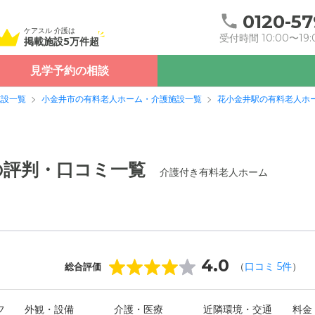
0120-57
ケアスル 介護は
受付時間 10:00〜19:
掲載施設5万件超
見学予約の相談
施設一覧
小金井市の有料老人ホーム・介護施設一覧
花小金井駅の有料老人ホ
の評判・口コミ一覧
介護付き有料老人ホーム
4.0
（
口コミ
5
件
）
総合評価
フ
外観・設備
介護・医療
近隣環境・交通
料金