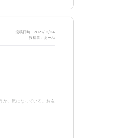
投稿日時：2023/10/04
投稿者：あーぷ
触れ合わない。
うか、気になっている。お友
つけられる。
ると聞いて安心した。また、