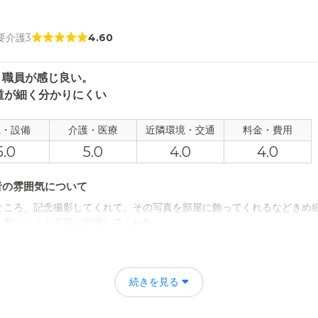
 要介護3
4.60
。職員が感じ良い。
道が細く分かりにくい
観・設備
介護・医療
近隣環境・交通
料金・費用
5.0
5.0
4.0
4.0
者の雰囲気について
ところ、記念撮影してくれて、その写真を部屋に飾ってくれるなどきめ
も悪いことも丁寧に説明してくれた。
について
るくところ。また車で行くにしても一方通行のため、近くまできても入
続きを見る
は感じられません。