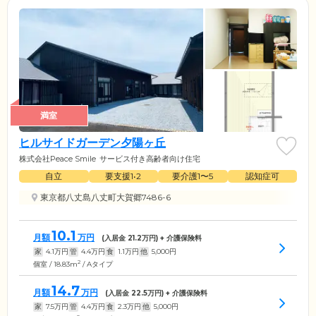
満室
ヒルサイドガーデン夕陽ヶ丘
株式会社Peace Smile
サービス付き高齢者向け住宅
自立
要支援1•2
要介護1〜5
認知症可
東京都八丈島八丈町大賀郷7486-6
10.1
月額
万円
(入居金
21.2
万円) + 介護保険料
家
4.1
万円
管
4.4
万円
食
1.1
万円
他
5,000
円
2
個室 / 18.83m
/ Aタイプ
14.7
月額
万円
(入居金
22.5
万円) + 介護保険料
家
7.5
万円
管
4.4
万円
食
2.3
万円
他
5,000
円