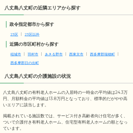
八丈島八丈町の近隣エリアから探す
政令指定都市から探す
23区
23区以外
近隣の市区町村から探す
稲城市
羽村市
あきる野市
西東京市
西多摩郡瑞穂町
西多摩郡日の出町
八丈島八丈町
の介護施設の状況
八丈島八丈町の有料老人ホームの入居時の一時金の平均値は
24.3
万
円、月額料金の平均値は
13.8
万円となっており、標準的だがやや高
いエリアに該当します。
掲載されている施設数では、サービス付き高齢者向け住宅が多く、
ついで介護付き有料老人ホーム、住宅型有料老人ホームの順となっ
ています。