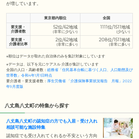
東京都内順位
全国
52位/62地域
1111位/1511地域
要支援・
介護者数
(非常に少ない)
(少ない)
2位/62地域
208位/1511地域
要支援・
介護者比率
(非常に多い)
(非常に多い)
※順位はデータが取れた自治体のみを集計対象にしています
※データは、以下を元にケアスル 介護が集計しています
全国の人口・高齢者数：
総務省「住民基本台帳に基づく人口、人口動態及び
世帯数」令和4年1月1日時点
要介護者・要支援者数：
厚生労働省 「介護保険事業状況報告 月報」2022
年9月度版
八丈島八丈町の特集から探す
八丈島八丈町の認知症の方でも入居・受け入れ
相談可能な施設特集
認知症でも受け入れてくれるか不安という方向