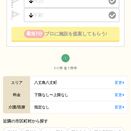
4
最短1分
プロに施設を提案してもらう
1
1~1 件 全 1 件中
エリア
八丈島八丈町
変更
料金
下限なし〜上限なし
変更
介護/医療
指定なし
変更
近隣の市区町村から探す