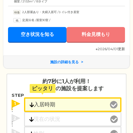
2
個室 / 21.53m
/ Bタイプ
2人部屋あり・夫婦入居可
/
トイレ付き居室
定員32名
/
居室30室
/
空き状況を知る
料金見積もり
※2026/04/01更新
施設の詳細を見る
約7秒に1人が利用！
ピッタリ
の施設を提案します
STEP
1
2
3