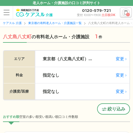
老人ホーム・介護施設の口コミ評判サイト
0120-579-721
掲載施設5万件超
0
受付 10:00〜19:00
土日祝OK
ケアスル 介護
東京都の有料老人ホーム・介護施設一覧
八丈島八丈町の有料老人ホーム・
1
八丈島八丈町
の
有料老人ホーム・介護施設
件
変更
東京都（八丈島八丈町）...
エリア
指定なし
変更
料金
指定なし
変更
介護度/医療
絞り込み
おすすめ順
空室の多い順
安い順
高い順
口コミ件数順