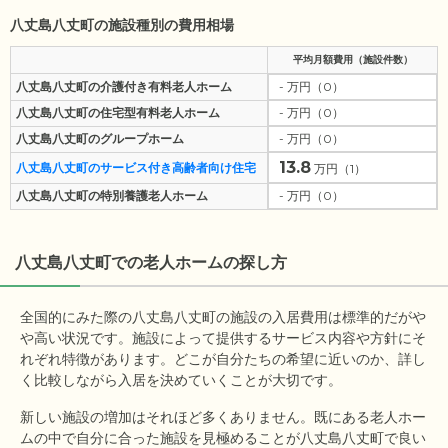
八丈島八丈町の施設種別の費用相場
平均月額費用（施設件数）
八丈島八丈町の介護付き有料老人ホーム
- 万円（0）
八丈島八丈町の住宅型有料老人ホーム
- 万円（0）
八丈島八丈町のグループホーム
- 万円（0）
13.8
八丈島八丈町のサービス付き高齢者向け住宅
万円（1）
八丈島八丈町の特別養護老人ホーム
- 万円（0）
八丈島八丈町
での老人ホームの探し方
全国的にみた際の八丈島八丈町の施設の入居費用は標準的だがや
や高い状況です。施設によって提供するサービス内容や方針にそ
れぞれ特徴があります。どこが自分たちの希望に近いのか、詳し
く比較しながら入居を決めていくことが大切です。
新しい施設の増加はそれほど多くありません。既にある老人ホー
ムの中で自分に合った施設を見極めることが八丈島八丈町で良い